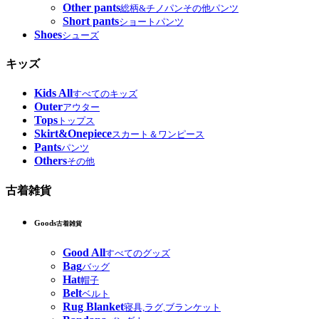
Other pants
総柄&チノパンその他パンツ
Short pants
ショートパンツ
Shoes
シューズ
キッズ
Kids All
すべてのキッズ
Outer
アウター
Tops
トップス
Skirt&Onepiece
スカート＆ワンピース
Pants
パンツ
Others
その他
古着雑貨
Goods
古着雑貨
Good All
すべてのグッズ
Bag
バッグ
Hat
帽子
Belt
ベルト
Rug Blanket
寝具,ラグ,ブランケット