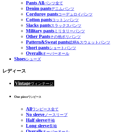
Pants All
パンツ全て
Denim pants
デニムパンツ
Corduroy pants
コーデュロイパンツ
Cotton pants
コットンパンツ
Slacks pants
スラックスパンツ
Military pants
ミリタリーパンツ
Other Pants
その他ポリパンツ
Pattern&Sweat pants
総柄&スウェットパンツ
Short pants
ショートパンツ
Overalls
オーバーオール
Shoes
シューズ
レディース
Vintage
ヴィンテージ
One piece
ワンピース
All
ワンピース全て
No sleeve
ノースリーブ
Half sleeve
半袖
Long sleeve
長袖
Overalls
オーバーオール