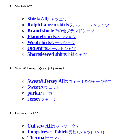
Shirts
シャツ
Shirts All
シャツ全て
RalphLauren shirts
ラルフローレンシャツ
Brand shirte
その他ブランドシャツ
Flannel shirts
ネルシャツ
Wool shirts
ウールシャツ
Old shirts
オールドシャツ
Shortsleeved shirts
半袖シャツ
Sweat&Jersey
スウェット&ジャージ
Sweat&Jersey All
スウェット&ジャージ全て
Sweat
スウェット
parka
パーカ
Jersey
ジャージ
Cut sew
カットソー
Cut sew All
カットソー全て
Longsleeves Tshirts
長袖Tシャツ(ロンT)
Thermal
サーマル