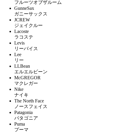
フルーツオブザルーム
GunneSax
ガニーサックス
JCREW
ジェイクルー
Lacoste
ラコステ
Levis
リーバイス
Lee
リー
LLBean
エルエルビーン
McGREGOR
マクレガー
Nike
ナイキ
The North Face
ノースフェイス
Patagonia
パタゴニア
Puma
プーマ