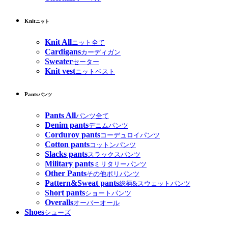
Knit
ニット
Knit All
ニット全て
Cardigans
カーディガン
Sweater
セーター
Knit vest
ニットベスト
Pants
パンツ
Pants All
パンツ全て
Denim pants
デニムパンツ
Corduroy pants
コーデュロイパンツ
Cotton pants
コットンパンツ
Slacks pants
スラックスパンツ
Military pants
ミリタリーパンツ
Other Pants
その他ポリパンツ
Pattern&Sweat pants
総柄&スウェットパンツ
Short pants
ショートパンツ
Overalls
オーバーオール
Shoes
シューズ