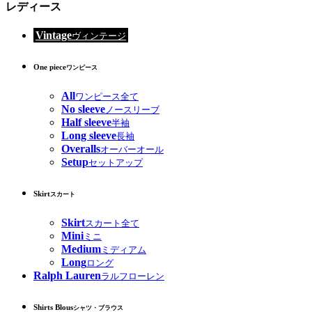
レディース
Vintage
ヴィンテージ
One piece
ワンピース
All
ワンピース全て
No sleeve
ノースリーブ
Half sleeve
半袖
Long sleeve
長袖
Overalls
オーバーオール
Setup
セットアップ
Skirt
スカート
Skirt
スカート全て
Mini
ミニ
Medium
ミディアム
Long
ロング
Ralph Lauren
ラルフローレン
Shirts Blous
シャツ・ブラウス