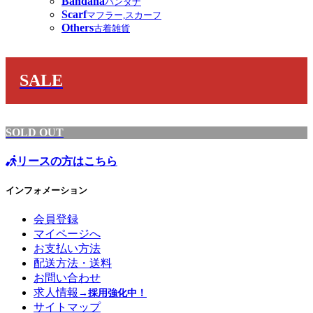
Bandana
バンダナ
Scarf
マフラー,スカーフ
Others
古着雑貨
SALE
SOLD OUT
リースの方はこちら
インフォメーション
会員登録
マイページへ
お支払い方法
配送方法・送料
お問い合わせ
求人情報
→採用強化中！
サイトマップ