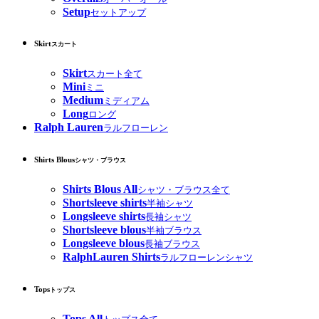
Setup
セットアップ
Skirt
スカート
Skirt
スカート全て
Mini
ミニ
Medium
ミディアム
Long
ロング
Ralph Lauren
ラルフローレン
Shirts Blous
シャツ・ブラウス
Shirts Blous All
シャツ・ブラウス全て
Shortsleeve shirts
半袖シャツ
Longsleeve shirts
長袖シャツ
Shortsleeve blous
半袖ブラウス
Longsleeve blous
長袖ブラウス
RalphLauren Shirts
ラルフローレンシャツ
Tops
トップス
Tops All