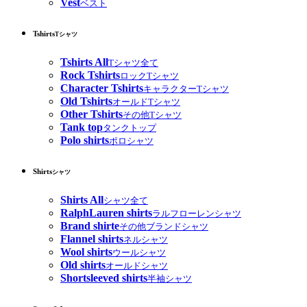
Vest
ベスト
Tshirts
Tシャツ
Tshirts All
Tシャツ全て
Rock Tshirts
ロックTシャツ
Character Tshirts
キャラクターTシャツ
Old Tshirts
オールドTシャツ
Other Tshirts
その他Tシャツ
Tank top
タンクトップ
Polo shirts
ポロシャツ
Shirts
シャツ
Shirts All
シャツ全て
RalphLauren shirts
ラルフローレンシャツ
Brand shirte
その他ブランドシャツ
Flannel shirts
ネルシャツ
Wool shirts
ウールシャツ
Old shirts
オールドシャツ
Shortsleeved shirts
半袖シャツ