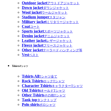
Outdoor jacket
アウトドアジャケット
Down jacket
ダウンジャケット
Wool jacket
ウールジャケット
Stadium jumper
スタジャン
Military jacket
ミリタリージャケット
Coat
コート
Sports jacket
スポーツジャケット
Denim jacket
デニムジャケット
Leather jacket
レザージャケット
Fleece jacket
フリースジャケット
Other jacket
テーラード,ハンティング等
Vest
ベスト
Tshirts
Tシャツ
Tshirts All
Tシャツ全て
Rock Tshirts
ロックTシャツ
Character Tshirts
キャラクターTシャツ
Old Tshirts
オールドTシャツ
Other Tshirts
その他Tシャツ
Tank top
タンクトップ
Polo shirts
ポロシャツ