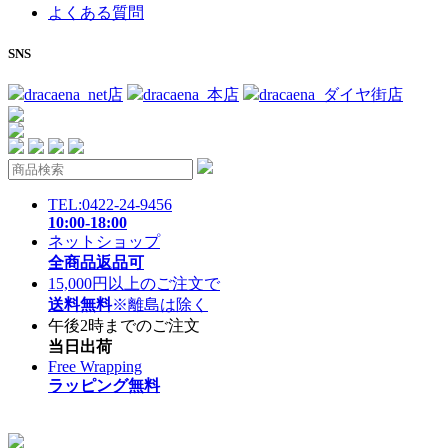
よくある質問
SNS
dracaena_net店
dracaena_本店
dracaena_ダイヤ街店
TEL:0422-24-9456
10:00-18:00
ネットショップ
全商品返品可
15,000円以上のご注文で
送料無料
※離島は除く
午後2時までのご注文
当日出荷
Free Wrapping
ラッピング無料