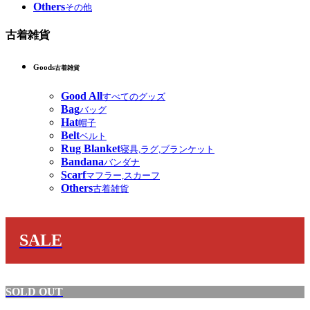
Others
その他
古着雑貨
Goods
古着雑貨
Good All
すべてのグッズ
Bag
バッグ
Hat
帽子
Belt
ベルト
Rug Blanket
寝具,ラグ,ブランケット
Bandana
バンダナ
Scarf
マフラー,スカーフ
Others
古着雑貨
SALE
SOLD OUT