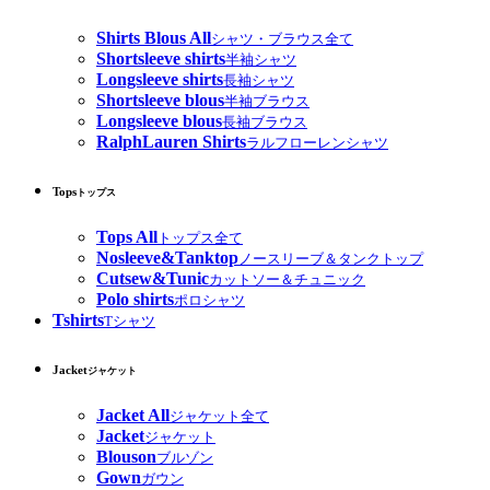
Shirts Blous All
シャツ・ブラウス全て
Shortsleeve shirts
半袖シャツ
Longsleeve shirts
長袖シャツ
Shortsleeve blous
半袖ブラウス
Longsleeve blous
長袖ブラウス
RalphLauren Shirts
ラルフローレンシャツ
Tops
トップス
Tops All
トップス全て
Nosleeve&Tanktop
ノースリーブ＆タンクトップ
Cutsew&Tunic
カットソー＆チュニック
Polo shirts
ポロシャツ
Tshirts
Tシャツ
Jacket
ジャケット
Jacket All
ジャケット全て
Jacket
ジャケット
Blouson
ブルゾン
Gown
ガウン