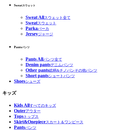
Sweat
スウェット
Sweat All
スウェット全て
Sweat
スウェット
Parka
パーカ
Jersey
ジャージ
Pants
パンツ
Pants All
パンツ全て
Denim pants
デニムパンツ
Other pants
総柄&チノパンその他パンツ
Short pants
ショートパンツ
Shoes
シューズ
キッズ
Kids All
すべてのキッズ
Outer
アウター
Tops
トップス
Skirt&Onepiece
スカート＆ワンピース
Pants
パンツ