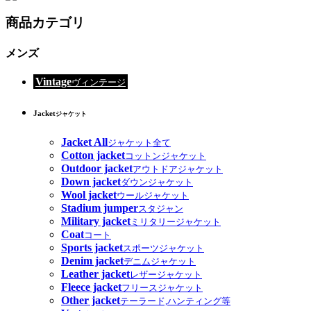
商品カテゴリ
メンズ
Vintage
ヴィンテージ
Jacket
ジャケット
Jacket All
ジャケット全て
Cotton jacket
コットンジャケット
Outdoor jacket
アウトドアジャケット
Down jacket
ダウンジャケット
Wool jacket
ウールジャケット
Stadium jumper
スタジャン
Military jacket
ミリタリージャケット
Coat
コート
Sports jacket
スポーツジャケット
Denim jacket
デニムジャケット
Leather jacket
レザージャケット
Fleece jacket
フリースジャケット
Other jacket
テーラード,ハンティング等