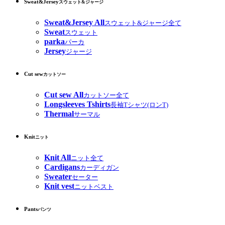
Sweat&Jersey
スウェット&ジャージ
Sweat&Jersey All
スウェット&ジャージ全て
Sweat
スウェット
parka
パーカ
Jersey
ジャージ
Cut sew
カットソー
Cut sew All
カットソー全て
Longsleeves Tshirts
長袖Tシャツ(ロンT)
Thermal
サーマル
Knit
ニット
Knit All
ニット全て
Cardigans
カーディガン
Sweater
セーター
Knit vest
ニットベスト
Pants
パンツ