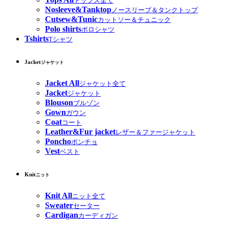
トップス全て
Nosleeve&Tanktop
ノースリーブ＆タンクトップ
Cutsew&Tunic
カットソー＆チュニック
Polo shirts
ポロシャツ
Tshirts
Tシャツ
Jacket
ジャケット
Jacket All
ジャケット全て
Jacket
ジャケット
Blouson
ブルゾン
Gown
ガウン
Coat
コート
Leather&Fur jacket
レザー＆ファージャケット
Poncho
ポンチョ
Vest
ベスト
Knit
ニット
Knit All
ニット全て
Sweater
セーター
Cardigan
カーディガン