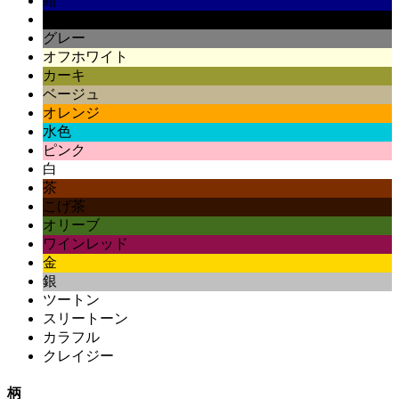
紺
黒
グレー
オフホワイト
カーキ
ベージュ
オレンジ
水色
ピンク
白
茶
こげ茶
オリーブ
ワインレッド
金
銀
ツートン
スリートーン
カラフル
クレイジー
柄