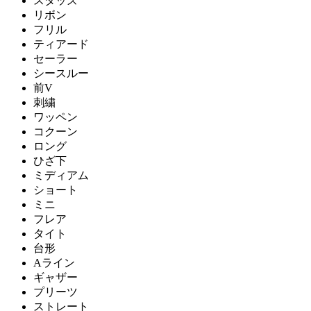
スタッズ
リボン
フリル
ティアード
セーラー
シースルー
前V
刺繍
ワッペン
コクーン
ロング
ひざ下
ミディアム
ショート
ミニ
フレア
タイト
台形
Aライン
ギャザー
プリーツ
ストレート