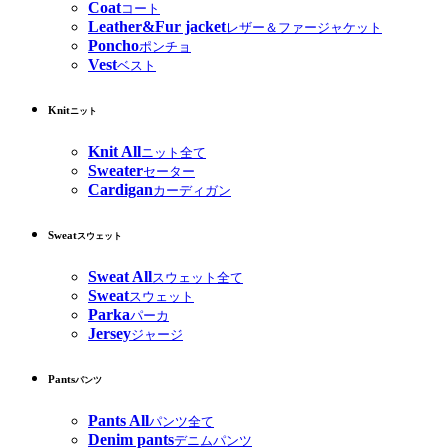
Coat
コート
Leather&Fur jacket
レザー＆ファージャケット
Poncho
ポンチョ
Vest
ベスト
Knit
ニット
Knit All
ニット全て
Sweater
セーター
Cardigan
カーディガン
Sweat
スウェット
Sweat All
スウェット全て
Sweat
スウェット
Parka
パーカ
Jersey
ジャージ
Pants
パンツ
Pants All
パンツ全て
Denim pants
デニムパンツ