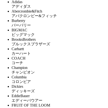
Adidas
アディダス
Abercrombie&Fitch
アバクロンビー&フィッチ
Burberry
バーバリー
BIGMAC
ビッグマック
BrooksBrothers
ブルックスブラザーズ
Carhartt
カーハート
COACH
コーチ
Champion
チャンピオン
Columbia
コロンビア
Dickies
ディッキーズ
EddieBauer
エディーバウアー
FRUIT OF THE LOOM