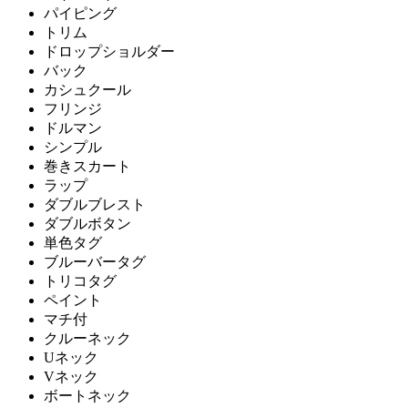
パイピング
トリム
ドロップショルダー
バック
カシュクール
フリンジ
ドルマン
シンプル
巻きスカート
ラップ
ダブルブレスト
ダブルボタン
単色タグ
ブルーバータグ
トリコタグ
ペイント
マチ付
クルーネック
Uネック
Vネック
ボートネック