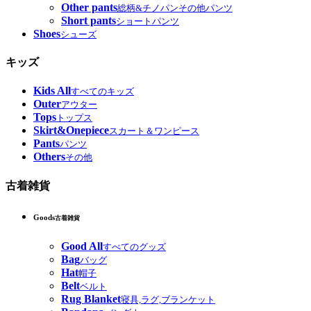
Other pants
総柄&チノパンその他パンツ
Short pants
ショートパンツ
Shoes
シューズ
キッズ
Kids All
すべてのキッズ
Outer
アウター
Tops
トップス
Skirt&Onepiece
スカート＆ワンピース
Pants
パンツ
Others
その他
古着雑貨
Goods
古着雑貨
Good All
すべてのグッズ
Bag
バッグ
Hat
帽子
Belt
ベルト
Rug Blanket
寝具,ラグ,ブランケット