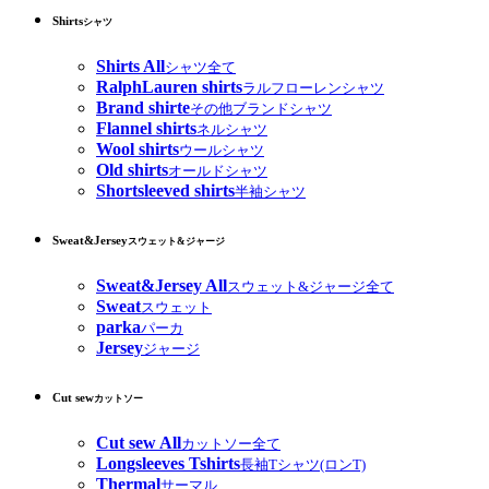
Shirts
シャツ
Shirts All
シャツ全て
RalphLauren shirts
ラルフローレンシャツ
Brand shirte
その他ブランドシャツ
Flannel shirts
ネルシャツ
Wool shirts
ウールシャツ
Old shirts
オールドシャツ
Shortsleeved shirts
半袖シャツ
Sweat&Jersey
スウェット&ジャージ
Sweat&Jersey All
スウェット&ジャージ全て
Sweat
スウェット
parka
パーカ
Jersey
ジャージ
Cut sew
カットソー
Cut sew All
カットソー全て
Longsleeves Tshirts
長袖Tシャツ(ロンT)
Thermal
サーマル