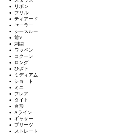
スタッズ
リボン
フリル
ティアード
セーラー
シースルー
前V
刺繍
ワッペン
コクーン
ロング
ひざ下
ミディアム
ショート
ミニ
フレア
タイト
台形
Aライン
ギャザー
プリーツ
ストレート