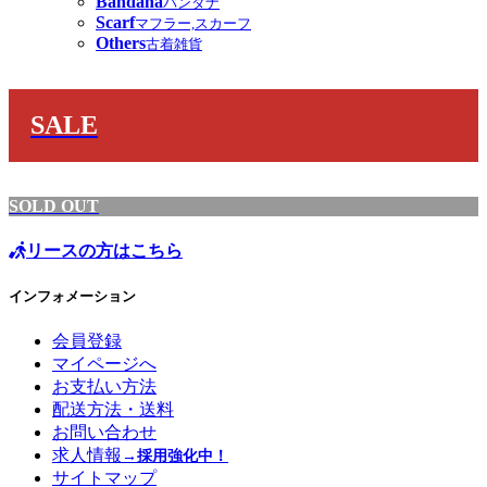
Bandana
バンダナ
Scarf
マフラー,スカーフ
Others
古着雑貨
SALE
SOLD OUT
リースの方はこちら
インフォメーション
会員登録
マイページへ
お支払い方法
配送方法・送料
お問い合わせ
求人情報
→採用強化中！
サイトマップ