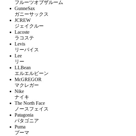
フルーツオブザルーム
GunneSax
ガニーサックス
JCREW
ジェイクルー
Lacoste
ラコステ
Levis
リーバイス
Lee
リー
LLBean
エルエルビーン
McGREGOR
マクレガー
Nike
ナイキ
The North Face
ノースフェイス
Patagonia
パタゴニア
Puma
プーマ