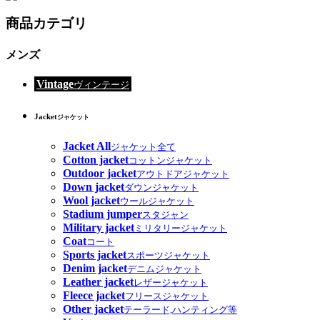
商品カテゴリ
メンズ
Vintage
ヴィンテージ
Jacket
ジャケット
Jacket All
ジャケット全て
Cotton jacket
コットンジャケット
Outdoor jacket
アウトドアジャケット
Down jacket
ダウンジャケット
Wool jacket
ウールジャケット
Stadium jumper
スタジャン
Military jacket
ミリタリージャケット
Coat
コート
Sports jacket
スポーツジャケット
Denim jacket
デニムジャケット
Leather jacket
レザージャケット
Fleece jacket
フリースジャケット
Other jacket
テーラード,ハンティング等