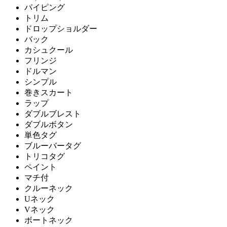
パイピング
トリム
ドロップショルダー
バック
カシュクール
フリンジ
ドルマン
シンプル
巻きスカート
ラップ
ダブルブレスト
ダブルボタン
単色タグ
ブルーバータグ
トリコタグ
ペイント
マチ付
クルーネック
Uネック
Vネック
ボートネック