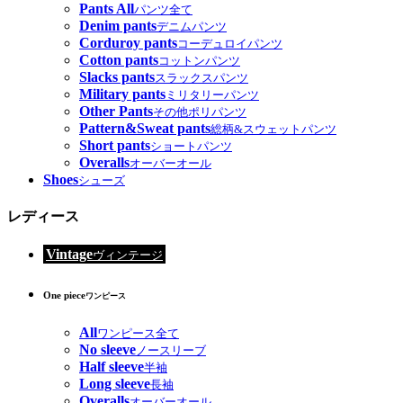
Pants All
パンツ全て
Denim pants
デニムパンツ
Corduroy pants
コーデュロイパンツ
Cotton pants
コットンパンツ
Slacks pants
スラックスパンツ
Military pants
ミリタリーパンツ
Other Pants
その他ポリパンツ
Pattern&Sweat pants
総柄&スウェットパンツ
Short pants
ショートパンツ
Overalls
オーバーオール
Shoes
シューズ
レディース
Vintage
ヴィンテージ
One piece
ワンピース
All
ワンピース全て
No sleeve
ノースリーブ
Half sleeve
半袖
Long sleeve
長袖
Overalls
オーバーオール