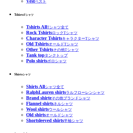
Vest
ベスト
Tshirts
Tシャツ
Tshirts All
Tシャツ全て
Rock Tshirts
ロックTシャツ
Character Tshirts
キャラクターTシャツ
Old Tshirts
オールドTシャツ
Other Tshirts
その他Tシャツ
Tank top
タンクトップ
Polo shirts
ポロシャツ
Shirts
シャツ
Shirts All
シャツ全て
RalphLauren shirts
ラルフローレンシャツ
Brand shirte
その他ブランドシャツ
Flannel shirts
ネルシャツ
Wool shirts
ウールシャツ
Old shirts
オールドシャツ
Shortsleeved shirts
半袖シャツ