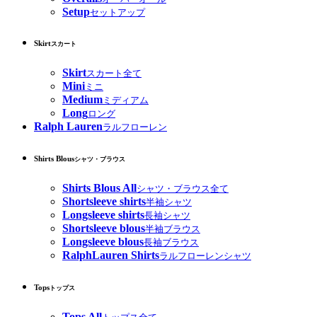
Setup
セットアップ
Skirt
スカート
Skirt
スカート全て
Mini
ミニ
Medium
ミディアム
Long
ロング
Ralph Lauren
ラルフローレン
Shirts Blous
シャツ・ブラウス
Shirts Blous All
シャツ・ブラウス全て
Shortsleeve shirts
半袖シャツ
Longsleeve shirts
長袖シャツ
Shortsleeve blous
半袖ブラウス
Longsleeve blous
長袖ブラウス
RalphLauren Shirts
ラルフローレンシャツ
Tops
トップス
Tops All