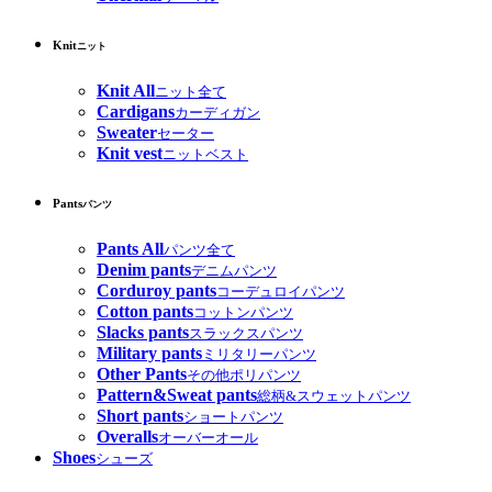
Knit
ニット
Knit All
ニット全て
Cardigans
カーディガン
Sweater
セーター
Knit vest
ニットベスト
Pants
パンツ
Pants All
パンツ全て
Denim pants
デニムパンツ
Corduroy pants
コーデュロイパンツ
Cotton pants
コットンパンツ
Slacks pants
スラックスパンツ
Military pants
ミリタリーパンツ
Other Pants
その他ポリパンツ
Pattern&Sweat pants
総柄&スウェットパンツ
Short pants
ショートパンツ
Overalls
オーバーオール
Shoes
シューズ