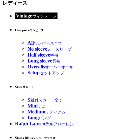
レディース
Vintage
ヴィンテージ
One piece
ワンピース
All
ワンピース全て
No sleeve
ノースリーブ
Half sleeve
半袖
Long sleeve
長袖
Overalls
オーバーオール
Setup
セットアップ
Skirt
スカート
Skirt
スカート全て
Mini
ミニ
Medium
ミディアム
Long
ロング
Ralph Lauren
ラルフローレン
Shirts Blous
シャツ・ブラウス