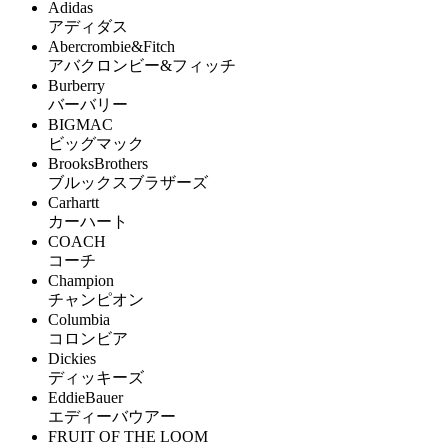
Adidas
アディダス
Abercrombie&Fitch
アバクロンビー&フィッチ
Burberry
バーバリー
BIGMAC
ビッグマック
BrooksBrothers
ブルックスブラザーズ
Carhartt
カーハート
COACH
コーチ
Champion
チャンピオン
Columbia
コロンビア
Dickies
ディッキーズ
EddieBauer
エディーバウアー
FRUIT OF THE LOOM