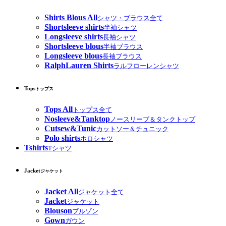
Shirts Blous All
シャツ・ブラウス全て
Shortsleeve shirts
半袖シャツ
Longsleeve shirts
長袖シャツ
Shortsleeve blous
半袖ブラウス
Longsleeve blous
長袖ブラウス
RalphLauren Shirts
ラルフローレンシャツ
Tops
トップス
Tops All
トップス全て
Nosleeve&Tanktop
ノースリーブ＆タンクトップ
Cutsew&Tunic
カットソー＆チュニック
Polo shirts
ポロシャツ
Tshirts
Tシャツ
Jacket
ジャケット
Jacket All
ジャケット全て
Jacket
ジャケット
Blouson
ブルゾン
Gown
ガウン