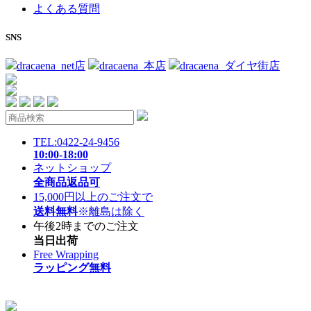
よくある質問
SNS
dracaena_net店
dracaena_本店
dracaena_ダイヤ街店
TEL:0422-24-9456
10:00-18:00
ネットショップ
全商品返品可
15,000円以上のご注文で
送料無料
※離島は除く
午後2時までのご注文
当日出荷
Free Wrapping
ラッピング無料