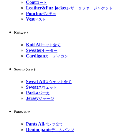
Coat
コート
Leather&Fur jacket
レザー＆ファージャケット
Poncho
ポンチョ
Vest
ベスト
Knit
ニット
Knit All
ニット全て
Sweater
セーター
Cardigan
カーディガン
Sweat
スウェット
Sweat All
スウェット全て
Sweat
スウェット
Parka
パーカ
Jersey
ジャージ
Pants
パンツ
Pants All
パンツ全て
Denim pants
デニムパンツ