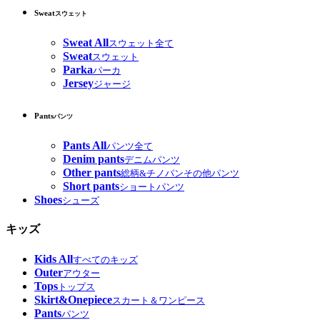
Sweat
スウェット
Sweat All
スウェット全て
Sweat
スウェット
Parka
パーカ
Jersey
ジャージ
Pants
パンツ
Pants All
パンツ全て
Denim pants
デニムパンツ
Other pants
総柄&チノパンその他パンツ
Short pants
ショートパンツ
Shoes
シューズ
キッズ
Kids All
すべてのキッズ
Outer
アウター
Tops
トップス
Skirt&Onepiece
スカート＆ワンピース
Pants
パンツ