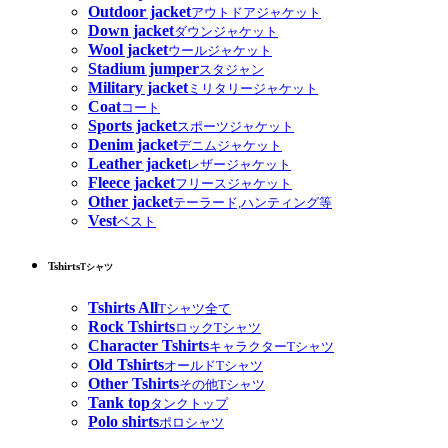
Outdoor jacket
アウトドアジャケット
Down jacket
ダウンジャケット
Wool jacket
ウールジャケット
Stadium jumper
スタジャン
Military jacket
ミリタリージャケット
Coat
コート
Sports jacket
スポーツジャケット
Denim jacket
デニムジャケット
Leather jacket
レザージャケット
Fleece jacket
フリースジャケット
Other jacket
テーラード,ハンティング等
Vest
ベスト
Tshirts
Tシャツ
Tshirts All
Tシャツ全て
Rock Tshirts
ロックTシャツ
Character Tshirts
キャラクターTシャツ
Old Tshirts
オールドTシャツ
Other Tshirts
その他Tシャツ
Tank top
タンクトップ
Polo shirts
ポロシャツ