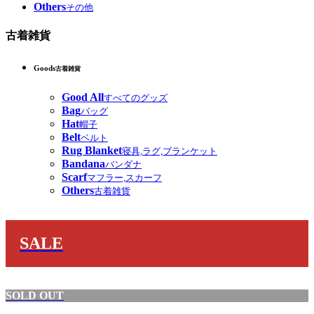
Others
その他
古着雑貨
Goods
古着雑貨
Good All
すべてのグッズ
Bag
バッグ
Hat
帽子
Belt
ベルト
Rug Blanket
寝具,ラグ,ブランケット
Bandana
バンダナ
Scarf
マフラー,スカーフ
Others
古着雑貨
SALE
SOLD OUT