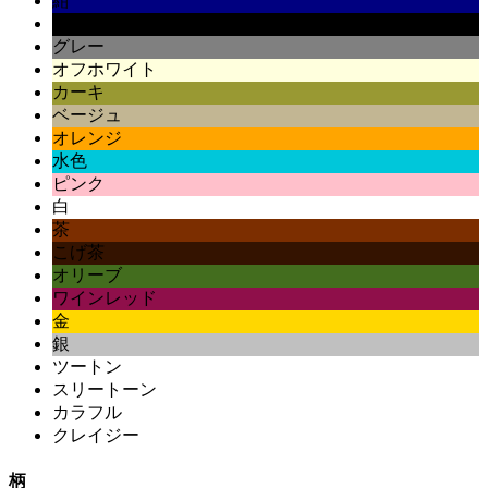
紺
黒
グレー
オフホワイト
カーキ
ベージュ
オレンジ
水色
ピンク
白
茶
こげ茶
オリーブ
ワインレッド
金
銀
ツートン
スリートーン
カラフル
クレイジー
柄