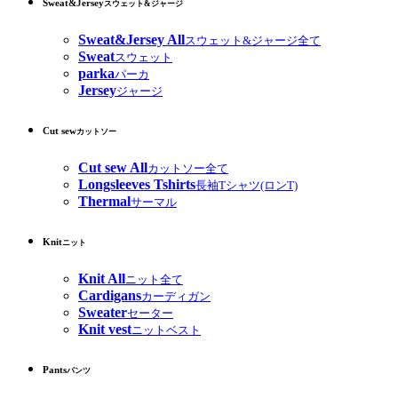
Sweat&Jersey
スウェット&ジャージ
Sweat&Jersey All
スウェット&ジャージ全て
Sweat
スウェット
parka
パーカ
Jersey
ジャージ
Cut sew
カットソー
Cut sew All
カットソー全て
Longsleeves Tshirts
長袖Tシャツ(ロンT)
Thermal
サーマル
Knit
ニット
Knit All
ニット全て
Cardigans
カーディガン
Sweater
セーター
Knit vest
ニットベスト
Pants
パンツ