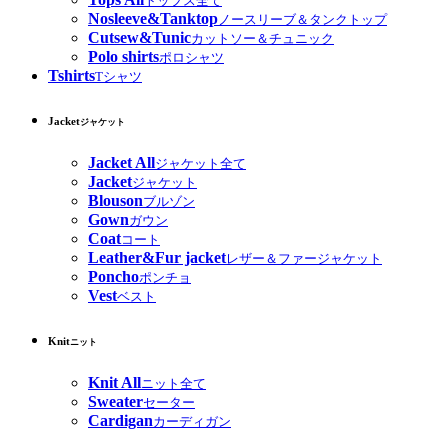
トップス全て
Nosleeve&Tanktop
ノースリーブ＆タンクトップ
Cutsew&Tunic
カットソー＆チュニック
Polo shirts
ポロシャツ
Tshirts
Tシャツ
Jacket
ジャケット
Jacket All
ジャケット全て
Jacket
ジャケット
Blouson
ブルゾン
Gown
ガウン
Coat
コート
Leather&Fur jacket
レザー＆ファージャケット
Poncho
ポンチョ
Vest
ベスト
Knit
ニット
Knit All
ニット全て
Sweater
セーター
Cardigan
カーディガン