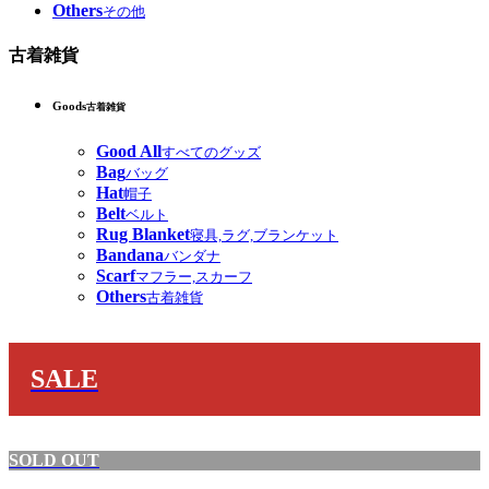
Others
その他
古着雑貨
Goods
古着雑貨
Good All
すべてのグッズ
Bag
バッグ
Hat
帽子
Belt
ベルト
Rug Blanket
寝具,ラグ,ブランケット
Bandana
バンダナ
Scarf
マフラー,スカーフ
Others
古着雑貨
SALE
SOLD OUT