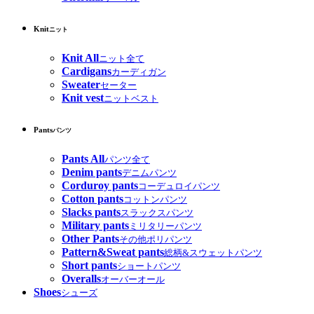
Knit
ニット
Knit All
ニット全て
Cardigans
カーディガン
Sweater
セーター
Knit vest
ニットベスト
Pants
パンツ
Pants All
パンツ全て
Denim pants
デニムパンツ
Corduroy pants
コーデュロイパンツ
Cotton pants
コットンパンツ
Slacks pants
スラックスパンツ
Military pants
ミリタリーパンツ
Other Pants
その他ポリパンツ
Pattern&Sweat pants
総柄&スウェットパンツ
Short pants
ショートパンツ
Overalls
オーバーオール
Shoes
シューズ