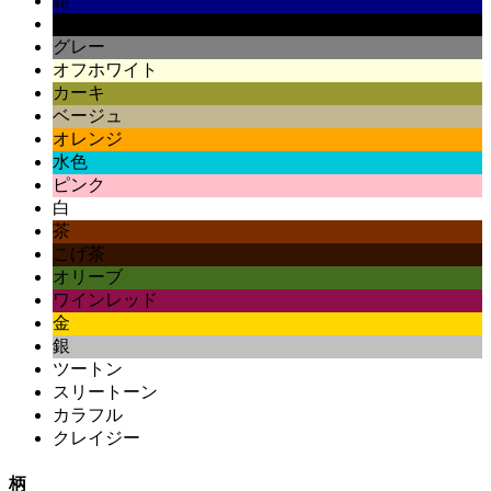
紺
黒
グレー
オフホワイト
カーキ
ベージュ
オレンジ
水色
ピンク
白
茶
こげ茶
オリーブ
ワインレッド
金
銀
ツートン
スリートーン
カラフル
クレイジー
柄