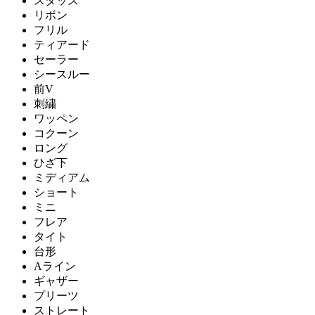
スタッズ
リボン
フリル
ティアード
セーラー
シースルー
前V
刺繍
ワッペン
コクーン
ロング
ひざ下
ミディアム
ショート
ミニ
フレア
タイト
台形
Aライン
ギャザー
プリーツ
ストレート