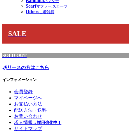
Bandana
バンダナ
Scarf
マフラー,スカーフ
Others
古着雑貨
SALE
SOLD OUT
リースの方はこちら
インフォメーション
会員登録
マイページへ
お支払い方法
配送方法・送料
お問い合わせ
求人情報
→採用強化中！
サイトマップ