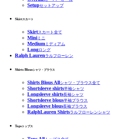
Setup
セットアップ
Skirt
スカート
Skirt
スカート全て
Mini
ミニ
Medium
ミディアム
Long
ロング
Ralph Lauren
ラルフローレン
Shirts Blous
シャツ・ブラウス
Shirts Blous All
シャツ・ブラウス全て
Shortsleeve shirts
半袖シャツ
Longsleeve shirts
長袖シャツ
Shortsleeve blous
半袖ブラウス
Longsleeve blous
長袖ブラウス
RalphLauren Shirts
ラルフローレンシャツ
Tops
トップス
Tops All