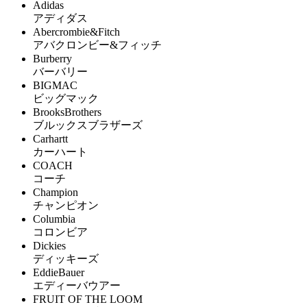
Adidas
アディダス
Abercrombie&Fitch
アバクロンビー&フィッチ
Burberry
バーバリー
BIGMAC
ビッグマック
BrooksBrothers
ブルックスブラザーズ
Carhartt
カーハート
COACH
コーチ
Champion
チャンピオン
Columbia
コロンビア
Dickies
ディッキーズ
EddieBauer
エディーバウアー
FRUIT OF THE LOOM