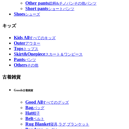
Other pants
総柄&チノパンその他パンツ
Short pants
ショートパンツ
Shoes
シューズ
キッズ
Kids All
すべてのキッズ
Outer
アウター
Tops
トップス
Skirt&Onepiece
スカート＆ワンピース
Pants
パンツ
Others
その他
古着雑貨
Goods
古着雑貨
Good All
すべてのグッズ
Bag
バッグ
Hat
帽子
Belt
ベルト
Rug Blanket
寝具,ラグ,ブランケット