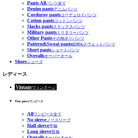
Pants All
パンツ全て
Denim pants
デニムパンツ
Corduroy pants
コーデュロイパンツ
Cotton pants
コットンパンツ
Slacks pants
スラックスパンツ
Military pants
ミリタリーパンツ
Other Pants
その他ポリパンツ
Pattern&Sweat pants
総柄&スウェットパンツ
Short pants
ショートパンツ
Overalls
オーバーオール
Shoes
シューズ
レディース
Vintage
ヴィンテージ
One piece
ワンピース
All
ワンピース全て
No sleeve
ノースリーブ
Half sleeve
半袖
Long sleeve
長袖
Overalls
オーバーオール