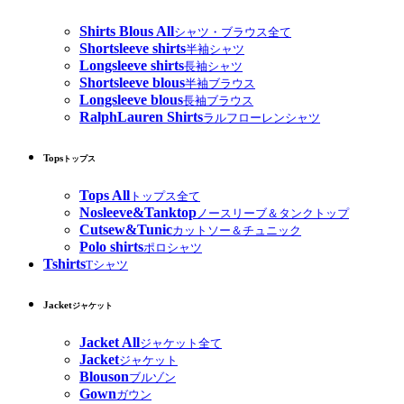
Shirts Blous All
シャツ・ブラウス全て
Shortsleeve shirts
半袖シャツ
Longsleeve shirts
長袖シャツ
Shortsleeve blous
半袖ブラウス
Longsleeve blous
長袖ブラウス
RalphLauren Shirts
ラルフローレンシャツ
Tops
トップス
Tops All
トップス全て
Nosleeve&Tanktop
ノースリーブ＆タンクトップ
Cutsew&Tunic
カットソー＆チュニック
Polo shirts
ポロシャツ
Tshirts
Tシャツ
Jacket
ジャケット
Jacket All
ジャケット全て
Jacket
ジャケット
Blouson
ブルゾン
Gown
ガウン