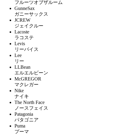
フルーツオブザルーム
GunneSax
ガニーサックス
JCREW
ジェイクルー
Lacoste
ラコステ
Levis
リーバイス
Lee
リー
LLBean
エルエルビーン
McGREGOR
マクレガー
Nike
ナイキ
The North Face
ノースフェイス
Patagonia
パタゴニア
Puma
プーマ