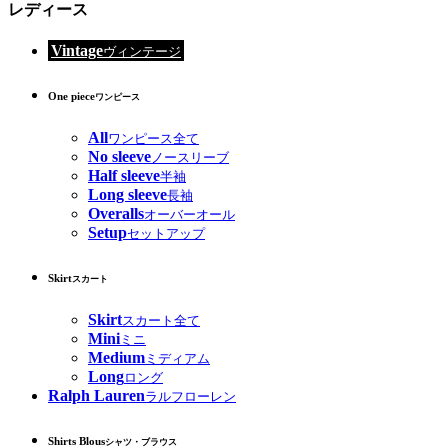
レディース
Vintage
ヴィンテージ
One piece
ワンピース
All
ワンピース全て
No sleeve
ノースリーブ
Half sleeve
半袖
Long sleeve
長袖
Overalls
オーバーオール
Setup
セットアップ
Skirt
スカート
Skirt
スカート全て
Mini
ミニ
Medium
ミディアム
Long
ロング
Ralph Lauren
ラルフローレン
Shirts Blous
シャツ・ブラウス