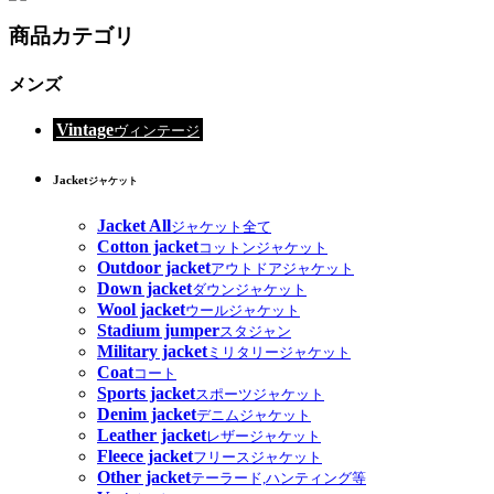
商品カテゴリ
メンズ
Vintage
ヴィンテージ
Jacket
ジャケット
Jacket All
ジャケット全て
Cotton jacket
コットンジャケット
Outdoor jacket
アウトドアジャケット
Down jacket
ダウンジャケット
Wool jacket
ウールジャケット
Stadium jumper
スタジャン
Military jacket
ミリタリージャケット
Coat
コート
Sports jacket
スポーツジャケット
Denim jacket
デニムジャケット
Leather jacket
レザージャケット
Fleece jacket
フリースジャケット
Other jacket
テーラード,ハンティング等