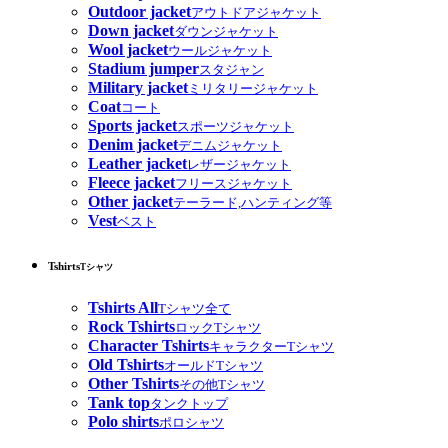
Outdoor jacket
アウトドアジャケット
Down jacket
ダウンジャケット
Wool jacket
ウールジャケット
Stadium jumper
スタジャン
Military jacket
ミリタリージャケット
Coat
コート
Sports jacket
スポーツジャケット
Denim jacket
デニムジャケット
Leather jacket
レザージャケット
Fleece jacket
フリースジャケット
Other jacket
テーラード,ハンティング等
Vest
ベスト
Tshirts
Tシャツ
Tshirts All
Tシャツ全て
Rock Tshirts
ロックTシャツ
Character Tshirts
キャラクターTシャツ
Old Tshirts
オールドTシャツ
Other Tshirts
その他Tシャツ
Tank top
タンクトップ
Polo shirts
ポロシャツ