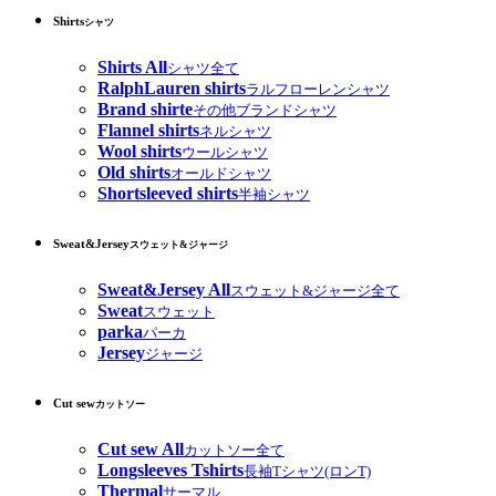
Shirts
シャツ
Shirts All
シャツ全て
RalphLauren shirts
ラルフローレンシャツ
Brand shirte
その他ブランドシャツ
Flannel shirts
ネルシャツ
Wool shirts
ウールシャツ
Old shirts
オールドシャツ
Shortsleeved shirts
半袖シャツ
Sweat&Jersey
スウェット&ジャージ
Sweat&Jersey All
スウェット&ジャージ全て
Sweat
スウェット
parka
パーカ
Jersey
ジャージ
Cut sew
カットソー
Cut sew All
カットソー全て
Longsleeves Tshirts
長袖Tシャツ(ロンT)
Thermal
サーマル