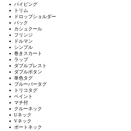
パイピング
トリム
ドロップショルダー
バック
カシュクール
フリンジ
ドルマン
シンプル
巻きスカート
ラップ
ダブルブレスト
ダブルボタン
単色タグ
ブルーバータグ
トリコタグ
ペイント
マチ付
クルーネック
Uネック
Vネック
ボートネック