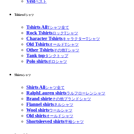
Vest
ベスト
Tshirts
Tシャツ
Tshirts All
Tシャツ全て
Rock Tshirts
ロックTシャツ
Character Tshirts
キャラクターTシャツ
Old Tshirts
オールドTシャツ
Other Tshirts
その他Tシャツ
Tank top
タンクトップ
Polo shirts
ポロシャツ
Shirts
シャツ
Shirts All
シャツ全て
RalphLauren shirts
ラルフローレンシャツ
Brand shirte
その他ブランドシャツ
Flannel shirts
ネルシャツ
Wool shirts
ウールシャツ
Old shirts
オールドシャツ
Shortsleeved shirts
半袖シャツ