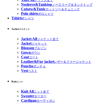
トップス全て
Nosleeve&Tanktop
ノースリーブ＆タンクトップ
Cutsew&Tunic
カットソー＆チュニック
Polo shirts
ポロシャツ
Tshirts
Tシャツ
Jacket
ジャケット
Jacket All
ジャケット全て
Jacket
ジャケット
Blouson
ブルゾン
Gown
ガウン
Coat
コート
Leather&Fur jacket
レザー＆ファージャケット
Poncho
ポンチョ
Vest
ベスト
Knit
ニット
Knit All
ニット全て
Sweater
セーター
Cardigan
カーディガン