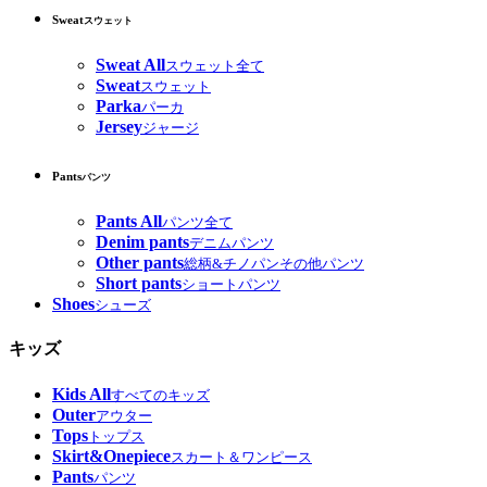
Sweat
スウェット
Sweat All
スウェット全て
Sweat
スウェット
Parka
パーカ
Jersey
ジャージ
Pants
パンツ
Pants All
パンツ全て
Denim pants
デニムパンツ
Other pants
総柄&チノパンその他パンツ
Short pants
ショートパンツ
Shoes
シューズ
キッズ
Kids All
すべてのキッズ
Outer
アウター
Tops
トップス
Skirt&Onepiece
スカート＆ワンピース
Pants
パンツ