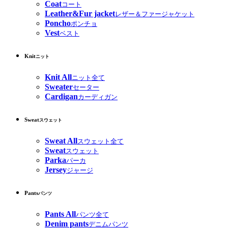
Coat
コート
Leather&Fur jacket
レザー＆ファージャケット
Poncho
ポンチョ
Vest
ベスト
Knit
ニット
Knit All
ニット全て
Sweater
セーター
Cardigan
カーディガン
Sweat
スウェット
Sweat All
スウェット全て
Sweat
スウェット
Parka
パーカ
Jersey
ジャージ
Pants
パンツ
Pants All
パンツ全て
Denim pants
デニムパンツ