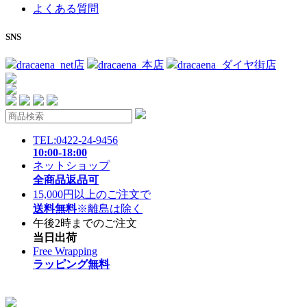
よくある質問
SNS
dracaena_net店
dracaena_本店
dracaena_ダイヤ街店
TEL:0422-24-9456
10:00-18:00
ネットショップ
全商品返品可
15,000円以上のご注文で
送料無料
※離島は除く
午後2時までのご注文
当日出荷
Free Wrapping
ラッピング無料