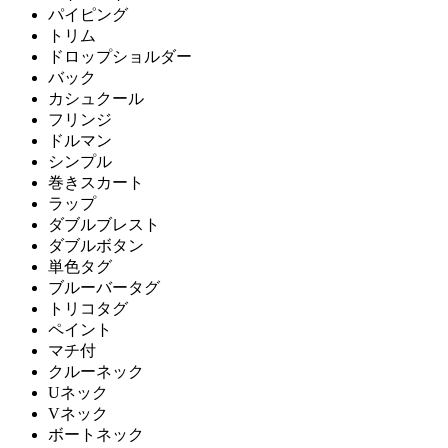
パイピング
トリム
ドロップショルダー
バック
カシュクール
フリンジ
ドルマン
シンプル
巻きスカート
ラップ
ダブルブレスト
ダブルボタン
単色タグ
ブルーバータグ
トリコタグ
ペイント
マチ付
クルーネック
Uネック
Vネック
ボートネック