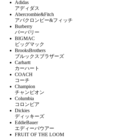
Adidas
アディダス
Abercrombie&Fitch
アバクロンビー&フィッチ
Burberry
バーバリー
BIGMAC
ビッグマック
BrooksBrothers
ブルックスブラザーズ
Carhartt
カーハート
COACH
コーチ
Champion
チャンピオン
Columbia
コロンビア
Dickies
ディッキーズ
EddieBauer
エディーバウアー
FRUIT OF THE LOOM