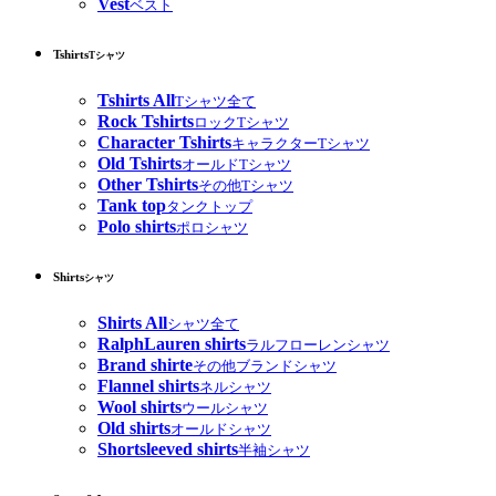
Vest
ベスト
Tshirts
Tシャツ
Tshirts All
Tシャツ全て
Rock Tshirts
ロックTシャツ
Character Tshirts
キャラクターTシャツ
Old Tshirts
オールドTシャツ
Other Tshirts
その他Tシャツ
Tank top
タンクトップ
Polo shirts
ポロシャツ
Shirts
シャツ
Shirts All
シャツ全て
RalphLauren shirts
ラルフローレンシャツ
Brand shirte
その他ブランドシャツ
Flannel shirts
ネルシャツ
Wool shirts
ウールシャツ
Old shirts
オールドシャツ
Shortsleeved shirts
半袖シャツ