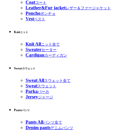
Coat
コート
Leather&Fur jacket
レザー＆ファージャケット
Poncho
ポンチョ
Vest
ベスト
Knit
ニット
Knit All
ニット全て
Sweater
セーター
Cardigan
カーディガン
Sweat
スウェット
Sweat All
スウェット全て
Sweat
スウェット
Parka
パーカ
Jersey
ジャージ
Pants
パンツ
Pants All
パンツ全て
Denim pants
デニムパンツ