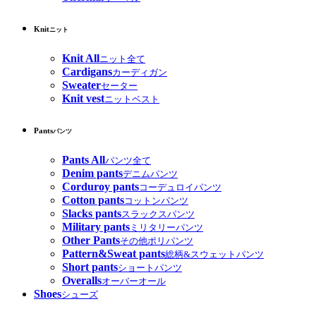
Knit
ニット
Knit All
ニット全て
Cardigans
カーディガン
Sweater
セーター
Knit vest
ニットベスト
Pants
パンツ
Pants All
パンツ全て
Denim pants
デニムパンツ
Corduroy pants
コーデュロイパンツ
Cotton pants
コットンパンツ
Slacks pants
スラックスパンツ
Military pants
ミリタリーパンツ
Other Pants
その他ポリパンツ
Pattern&Sweat pants
総柄&スウェットパンツ
Short pants
ショートパンツ
Overalls
オーバーオール
Shoes
シューズ