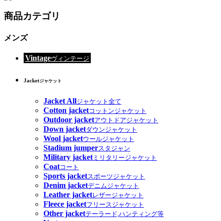
商品カテゴリ
メンズ
Vintage
ヴィンテージ
Jacket
ジャケット
Jacket All
ジャケット全て
Cotton jacket
コットンジャケット
Outdoor jacket
アウトドアジャケット
Down jacket
ダウンジャケット
Wool jacket
ウールジャケット
Stadium jumper
スタジャン
Military jacket
ミリタリージャケット
Coat
コート
Sports jacket
スポーツジャケット
Denim jacket
デニムジャケット
Leather jacket
レザージャケット
Fleece jacket
フリースジャケット
Other jacket
テーラード,ハンティング等