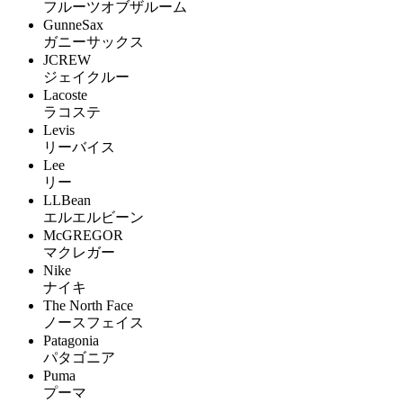
フルーツオブザルーム
GunneSax
ガニーサックス
JCREW
ジェイクルー
Lacoste
ラコステ
Levis
リーバイス
Lee
リー
LLBean
エルエルビーン
McGREGOR
マクレガー
Nike
ナイキ
The North Face
ノースフェイス
Patagonia
パタゴニア
Puma
プーマ