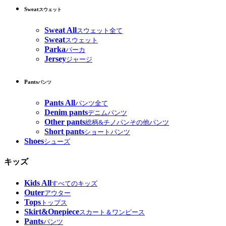
Sweat
スウェット
Sweat All
スウェット全て
Sweat
スウェット
Parka
パーカ
Jersey
ジャージ
Pants
パンツ
Pants All
パンツ全て
Denim pants
デニムパンツ
Other pants
総柄&チノパンその他パンツ
Short pants
ショートパンツ
Shoes
シューズ
キッズ
Kids All
すべてのキッズ
Outer
アウター
Tops
トップス
Skirt&Onepiece
スカート＆ワンピース
Pants
パンツ