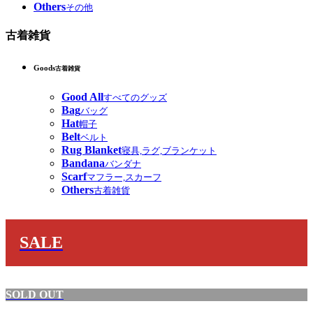
Others
その他
古着雑貨
Goods
古着雑貨
Good All
すべてのグッズ
Bag
バッグ
Hat
帽子
Belt
ベルト
Rug Blanket
寝具,ラグ,ブランケット
Bandana
バンダナ
Scarf
マフラー,スカーフ
Others
古着雑貨
SALE
SOLD OUT