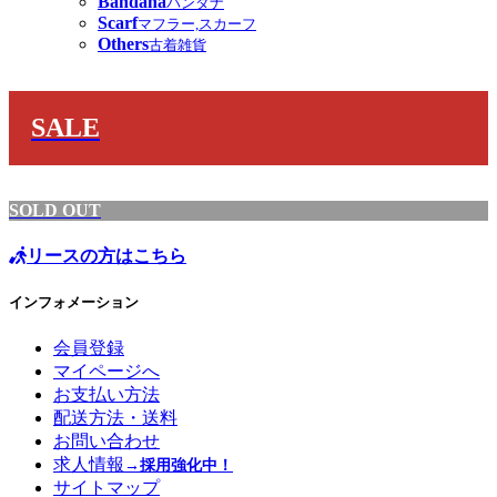
Bandana
バンダナ
Scarf
マフラー,スカーフ
Others
古着雑貨
SALE
SOLD OUT
リースの方はこちら
インフォメーション
会員登録
マイページへ
お支払い方法
配送方法・送料
お問い合わせ
求人情報
→採用強化中！
サイトマップ