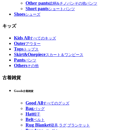
Other pants
総柄&チノパンその他パンツ
Short pants
ショートパンツ
Shoes
シューズ
キッズ
Kids All
すべてのキッズ
Outer
アウター
Tops
トップス
Skirt&Onepiece
スカート＆ワンピース
Pants
パンツ
Others
その他
古着雑貨
Goods
古着雑貨
Good All
すべてのグッズ
Bag
バッグ
Hat
帽子
Belt
ベルト
Rug Blanket
寝具,ラグ,ブランケット