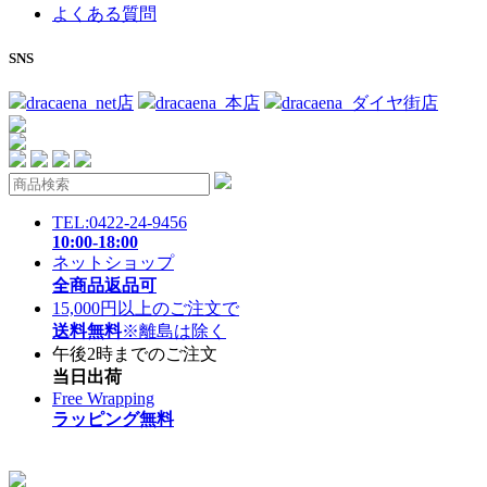
よくある質問
SNS
dracaena_net店
dracaena_本店
dracaena_ダイヤ街店
TEL:0422-24-9456
10:00-18:00
ネットショップ
全商品返品可
15,000円以上のご注文で
送料無料
※離島は除く
午後2時までのご注文
当日出荷
Free Wrapping
ラッピング無料