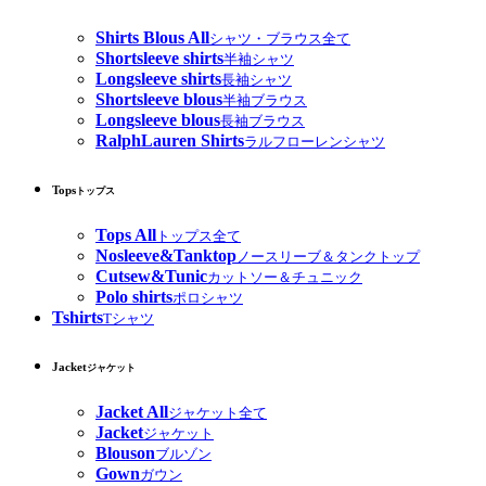
Shirts Blous All
シャツ・ブラウス全て
Shortsleeve shirts
半袖シャツ
Longsleeve shirts
長袖シャツ
Shortsleeve blous
半袖ブラウス
Longsleeve blous
長袖ブラウス
RalphLauren Shirts
ラルフローレンシャツ
Tops
トップス
Tops All
トップス全て
Nosleeve&Tanktop
ノースリーブ＆タンクトップ
Cutsew&Tunic
カットソー＆チュニック
Polo shirts
ポロシャツ
Tshirts
Tシャツ
Jacket
ジャケット
Jacket All
ジャケット全て
Jacket
ジャケット
Blouson
ブルゾン
Gown
ガウン