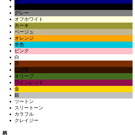
紺
黒
グレー
オフホワイト
カーキ
ベージュ
オレンジ
水色
ピンク
白
茶
こげ茶
オリーブ
ワインレッド
金
銀
ツートン
スリートーン
カラフル
クレイジー
柄