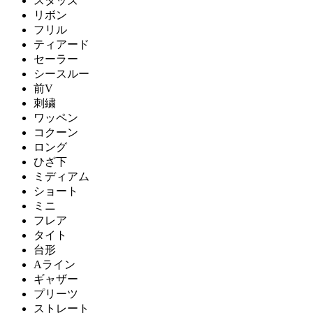
スタッズ
リボン
フリル
ティアード
セーラー
シースルー
前V
刺繍
ワッペン
コクーン
ロング
ひざ下
ミディアム
ショート
ミニ
フレア
タイト
台形
Aライン
ギャザー
プリーツ
ストレート