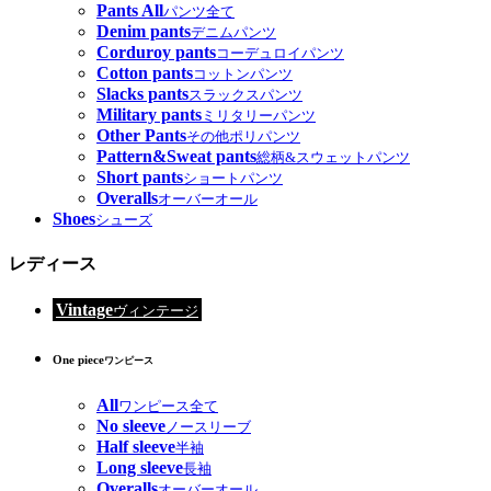
Pants All
パンツ全て
Denim pants
デニムパンツ
Corduroy pants
コーデュロイパンツ
Cotton pants
コットンパンツ
Slacks pants
スラックスパンツ
Military pants
ミリタリーパンツ
Other Pants
その他ポリパンツ
Pattern&Sweat pants
総柄&スウェットパンツ
Short pants
ショートパンツ
Overalls
オーバーオール
Shoes
シューズ
レディース
Vintage
ヴィンテージ
One piece
ワンピース
All
ワンピース全て
No sleeve
ノースリーブ
Half sleeve
半袖
Long sleeve
長袖
Overalls
オーバーオール