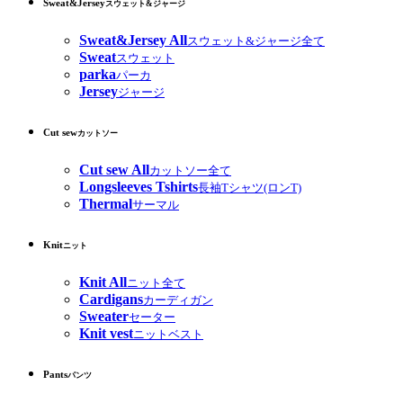
Sweat&Jersey
スウェット&ジャージ
Sweat&Jersey All
スウェット&ジャージ全て
Sweat
スウェット
parka
パーカ
Jersey
ジャージ
Cut sew
カットソー
Cut sew All
カットソー全て
Longsleeves Tshirts
長袖Tシャツ(ロンT)
Thermal
サーマル
Knit
ニット
Knit All
ニット全て
Cardigans
カーディガン
Sweater
セーター
Knit vest
ニットベスト
Pants
パンツ