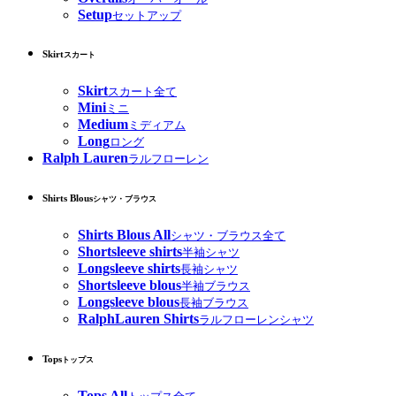
Setup
セットアップ
Skirt
スカート
Skirt
スカート全て
Mini
ミニ
Medium
ミディアム
Long
ロング
Ralph Lauren
ラルフローレン
Shirts Blous
シャツ・ブラウス
Shirts Blous All
シャツ・ブラウス全て
Shortsleeve shirts
半袖シャツ
Longsleeve shirts
長袖シャツ
Shortsleeve blous
半袖ブラウス
Longsleeve blous
長袖ブラウス
RalphLauren Shirts
ラルフローレンシャツ
Tops
トップス
Tops All