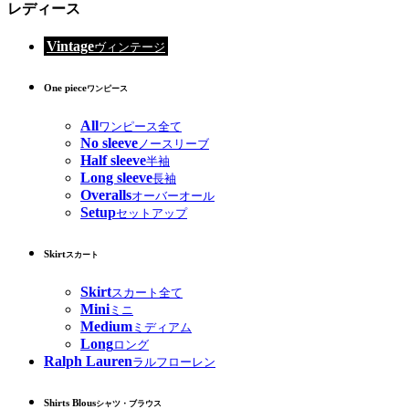
レディース
Vintage
ヴィンテージ
One piece
ワンピース
All
ワンピース全て
No sleeve
ノースリーブ
Half sleeve
半袖
Long sleeve
長袖
Overalls
オーバーオール
Setup
セットアップ
Skirt
スカート
Skirt
スカート全て
Mini
ミニ
Medium
ミディアム
Long
ロング
Ralph Lauren
ラルフローレン
Shirts Blous
シャツ・ブラウス