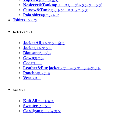
トップス全て
Nosleeve&Tanktop
ノースリーブ＆タンクトップ
Cutsew&Tunic
カットソー＆チュニック
Polo shirts
ポロシャツ
Tshirts
Tシャツ
Jacket
ジャケット
Jacket All
ジャケット全て
Jacket
ジャケット
Blouson
ブルゾン
Gown
ガウン
Coat
コート
Leather&Fur jacket
レザー＆ファージャケット
Poncho
ポンチョ
Vest
ベスト
Knit
ニット
Knit All
ニット全て
Sweater
セーター
Cardigan
カーディガン