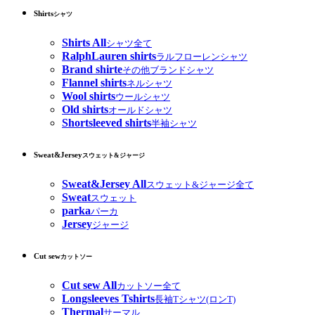
Shirts
シャツ
Shirts All
シャツ全て
RalphLauren shirts
ラルフローレンシャツ
Brand shirte
その他ブランドシャツ
Flannel shirts
ネルシャツ
Wool shirts
ウールシャツ
Old shirts
オールドシャツ
Shortsleeved shirts
半袖シャツ
Sweat&Jersey
スウェット&ジャージ
Sweat&Jersey All
スウェット&ジャージ全て
Sweat
スウェット
parka
パーカ
Jersey
ジャージ
Cut sew
カットソー
Cut sew All
カットソー全て
Longsleeves Tshirts
長袖Tシャツ(ロンT)
Thermal
サーマル