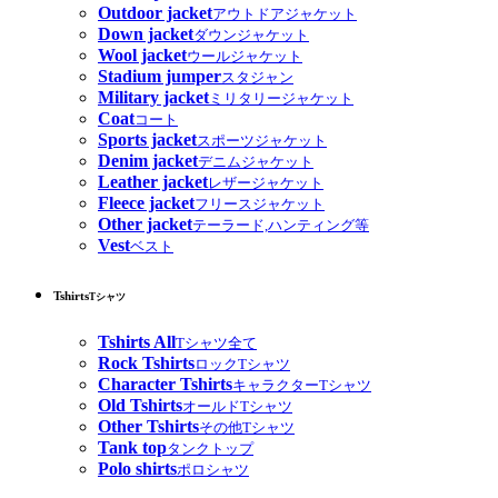
Outdoor jacket
アウトドアジャケット
Down jacket
ダウンジャケット
Wool jacket
ウールジャケット
Stadium jumper
スタジャン
Military jacket
ミリタリージャケット
Coat
コート
Sports jacket
スポーツジャケット
Denim jacket
デニムジャケット
Leather jacket
レザージャケット
Fleece jacket
フリースジャケット
Other jacket
テーラード,ハンティング等
Vest
ベスト
Tshirts
Tシャツ
Tshirts All
Tシャツ全て
Rock Tshirts
ロックTシャツ
Character Tshirts
キャラクターTシャツ
Old Tshirts
オールドTシャツ
Other Tshirts
その他Tシャツ
Tank top
タンクトップ
Polo shirts
ポロシャツ