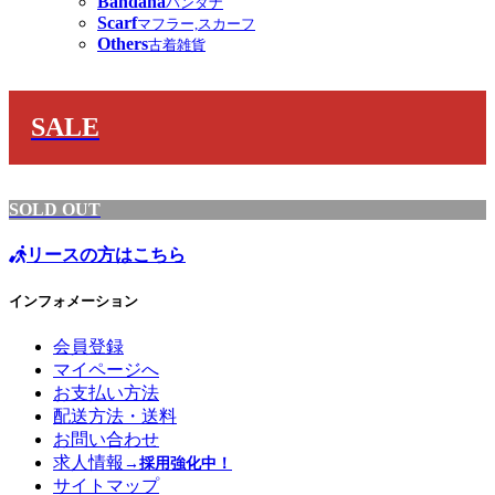
Bandana
バンダナ
Scarf
マフラー,スカーフ
Others
古着雑貨
SALE
SOLD OUT
リースの方はこちら
インフォメーション
会員登録
マイページへ
お支払い方法
配送方法・送料
お問い合わせ
求人情報
→採用強化中！
サイトマップ