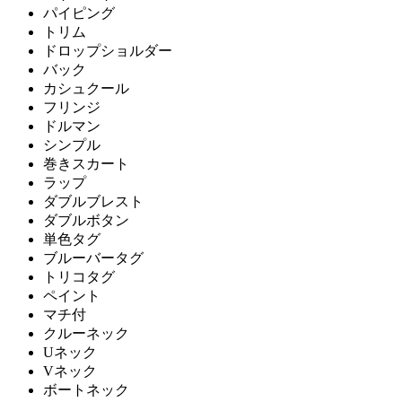
パイピング
トリム
ドロップショルダー
バック
カシュクール
フリンジ
ドルマン
シンプル
巻きスカート
ラップ
ダブルブレスト
ダブルボタン
単色タグ
ブルーバータグ
トリコタグ
ペイント
マチ付
クルーネック
Uネック
Vネック
ボートネック