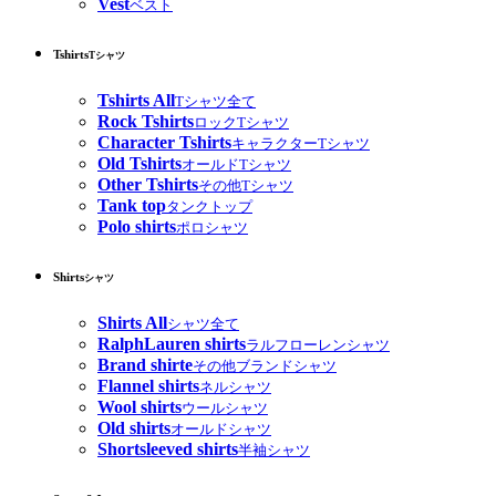
Vest
ベスト
Tshirts
Tシャツ
Tshirts All
Tシャツ全て
Rock Tshirts
ロックTシャツ
Character Tshirts
キャラクターTシャツ
Old Tshirts
オールドTシャツ
Other Tshirts
その他Tシャツ
Tank top
タンクトップ
Polo shirts
ポロシャツ
Shirts
シャツ
Shirts All
シャツ全て
RalphLauren shirts
ラルフローレンシャツ
Brand shirte
その他ブランドシャツ
Flannel shirts
ネルシャツ
Wool shirts
ウールシャツ
Old shirts
オールドシャツ
Shortsleeved shirts
半袖シャツ