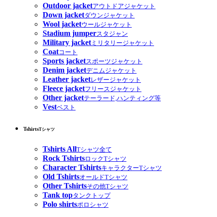
Outdoor jacket
アウトドアジャケット
Down jacket
ダウンジャケット
Wool jacket
ウールジャケット
Stadium jumper
スタジャン
Military jacket
ミリタリージャケット
Coat
コート
Sports jacket
スポーツジャケット
Denim jacket
デニムジャケット
Leather jacket
レザージャケット
Fleece jacket
フリースジャケット
Other jacket
テーラード,ハンティング等
Vest
ベスト
Tshirts
Tシャツ
Tshirts All
Tシャツ全て
Rock Tshirts
ロックTシャツ
Character Tshirts
キャラクターTシャツ
Old Tshirts
オールドTシャツ
Other Tshirts
その他Tシャツ
Tank top
タンクトップ
Polo shirts
ポロシャツ