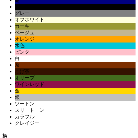
紺
黒
グレー
オフホワイト
カーキ
ベージュ
オレンジ
水色
ピンク
白
茶
こげ茶
オリーブ
ワインレッド
金
銀
ツートン
スリートーン
カラフル
クレイジー
柄