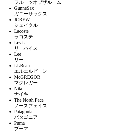
フルーツオブザルーム
GunneSax
ガニーサックス
JCREW
ジェイクルー
Lacoste
ラコステ
Levis
リーバイス
Lee
リー
LLBean
エルエルビーン
McGREGOR
マクレガー
Nike
ナイキ
The North Face
ノースフェイス
Patagonia
パタゴニア
Puma
プーマ