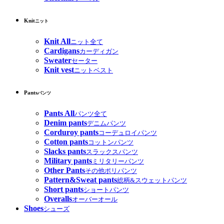
Knit
ニット
Knit All
ニット全て
Cardigans
カーディガン
Sweater
セーター
Knit vest
ニットベスト
Pants
パンツ
Pants All
パンツ全て
Denim pants
デニムパンツ
Corduroy pants
コーデュロイパンツ
Cotton pants
コットンパンツ
Slacks pants
スラックスパンツ
Military pants
ミリタリーパンツ
Other Pants
その他ポリパンツ
Pattern&Sweat pants
総柄&スウェットパンツ
Short pants
ショートパンツ
Overalls
オーバーオール
Shoes
シューズ