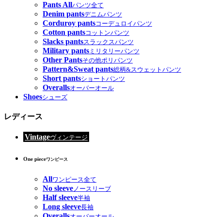
Pants All
パンツ全て
Denim pants
デニムパンツ
Corduroy pants
コーデュロイパンツ
Cotton pants
コットンパンツ
Slacks pants
スラックスパンツ
Military pants
ミリタリーパンツ
Other Pants
その他ポリパンツ
Pattern&Sweat pants
総柄&スウェットパンツ
Short pants
ショートパンツ
Overalls
オーバーオール
Shoes
シューズ
レディース
Vintage
ヴィンテージ
One piece
ワンピース
All
ワンピース全て
No sleeve
ノースリーブ
Half sleeve
半袖
Long sleeve
長袖
Overalls
オーバーオール