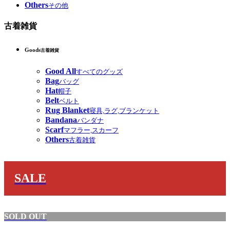
Others
その他
古着雑貨
Goods
古着雑貨
Good All
すべてのグッズ
Bag
バッグ
Hat
帽子
Belt
ベルト
Rug Blanket
寝具,ラグ,ブランケット
Bandana
バンダナ
Scarf
マフラー,スカーフ
Others
古着雑貨
SALE
SOLD OUT