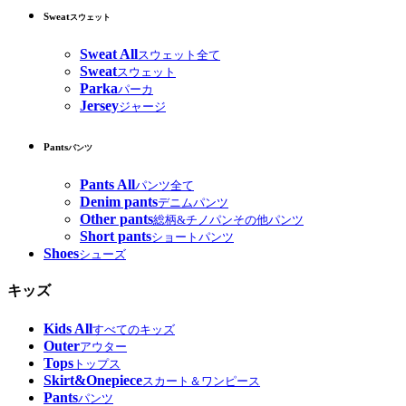
Sweat
スウェット
Sweat All
スウェット全て
Sweat
スウェット
Parka
パーカ
Jersey
ジャージ
Pants
パンツ
Pants All
パンツ全て
Denim pants
デニムパンツ
Other pants
総柄&チノパンその他パンツ
Short pants
ショートパンツ
Shoes
シューズ
キッズ
Kids All
すべてのキッズ
Outer
アウター
Tops
トップス
Skirt&Onepiece
スカート＆ワンピース
Pants
パンツ