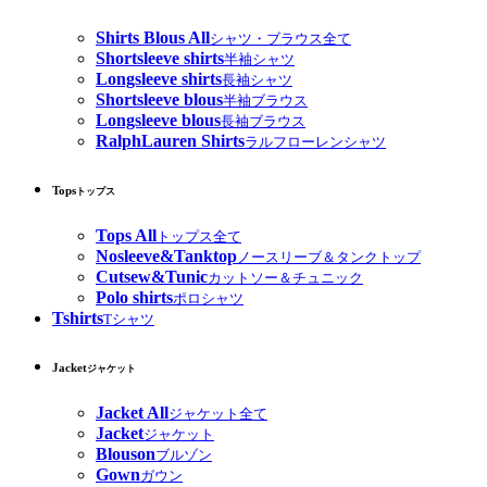
Shirts Blous All
シャツ・ブラウス全て
Shortsleeve shirts
半袖シャツ
Longsleeve shirts
長袖シャツ
Shortsleeve blous
半袖ブラウス
Longsleeve blous
長袖ブラウス
RalphLauren Shirts
ラルフローレンシャツ
Tops
トップス
Tops All
トップス全て
Nosleeve&Tanktop
ノースリーブ＆タンクトップ
Cutsew&Tunic
カットソー＆チュニック
Polo shirts
ポロシャツ
Tshirts
Tシャツ
Jacket
ジャケット
Jacket All
ジャケット全て
Jacket
ジャケット
Blouson
ブルゾン
Gown
ガウン