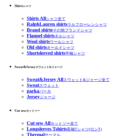
Shirts
シャツ
Shirts All
シャツ全て
RalphLauren shirts
ラルフローレンシャツ
Brand shirte
その他ブランドシャツ
Flannel shirts
ネルシャツ
Wool shirts
ウールシャツ
Old shirts
オールドシャツ
Shortsleeved shirts
半袖シャツ
Sweat&Jersey
スウェット&ジャージ
Sweat&Jersey All
スウェット&ジャージ全て
Sweat
スウェット
parka
パーカ
Jersey
ジャージ
Cut sew
カットソー
Cut sew All
カットソー全て
Longsleeves Tshirts
長袖Tシャツ(ロンT)
Thermal
サーマル