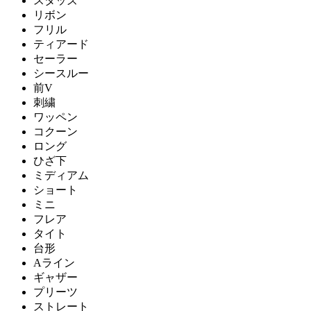
スタッズ
リボン
フリル
ティアード
セーラー
シースルー
前V
刺繍
ワッペン
コクーン
ロング
ひざ下
ミディアム
ショート
ミニ
フレア
タイト
台形
Aライン
ギャザー
プリーツ
ストレート