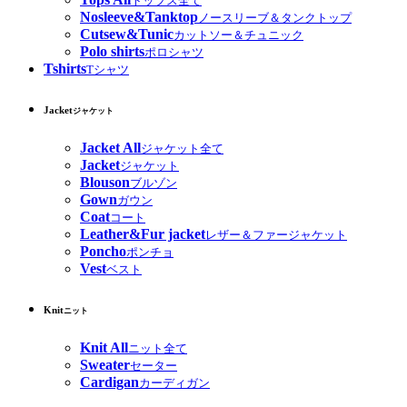
トップス全て
Nosleeve&Tanktop
ノースリーブ＆タンクトップ
Cutsew&Tunic
カットソー＆チュニック
Polo shirts
ポロシャツ
Tshirts
Tシャツ
Jacket
ジャケット
Jacket All
ジャケット全て
Jacket
ジャケット
Blouson
ブルゾン
Gown
ガウン
Coat
コート
Leather&Fur jacket
レザー＆ファージャケット
Poncho
ポンチョ
Vest
ベスト
Knit
ニット
Knit All
ニット全て
Sweater
セーター
Cardigan
カーディガン