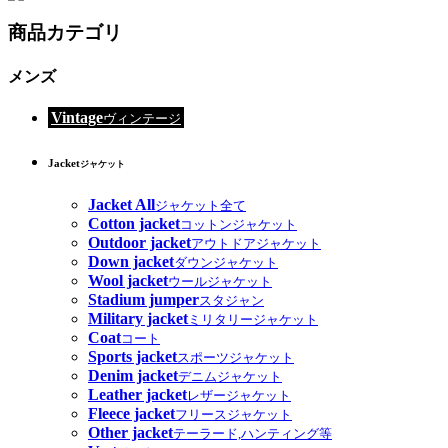
商品カテゴリ
メンズ
Vintage
ヴィンテージ
Jacket
ジャケット
Jacket All
ジャケット全て
Cotton jacket
コットンジャケット
Outdoor jacket
アウトドアジャケット
Down jacket
ダウンジャケット
Wool jacket
ウールジャケット
Stadium jumper
スタジャン
Military jacket
ミリタリージャケット
Coat
コート
Sports jacket
スポーツジャケット
Denim jacket
デニムジャケット
Leather jacket
レザージャケット
Fleece jacket
フリースジャケット
Other jacket
テーラード,ハンティング等