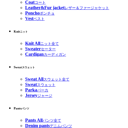
Coat
コート
Leather&Fur jacket
レザー＆ファージャケット
Poncho
ポンチョ
Vest
ベスト
Knit
ニット
Knit All
ニット全て
Sweater
セーター
Cardigan
カーディガン
Sweat
スウェット
Sweat All
スウェット全て
Sweat
スウェット
Parka
パーカ
Jersey
ジャージ
Pants
パンツ
Pants All
パンツ全て
Denim pants
デニムパンツ