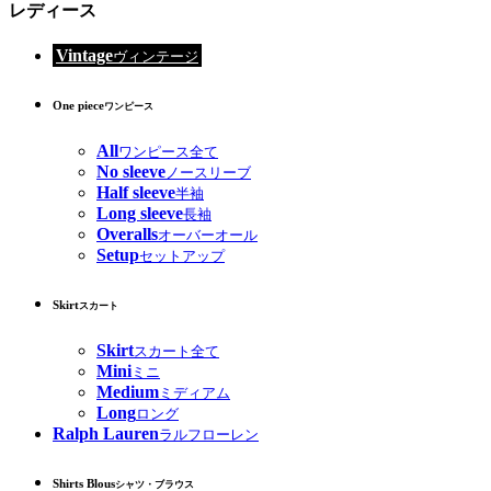
レディース
Vintage
ヴィンテージ
One piece
ワンピース
All
ワンピース全て
No sleeve
ノースリーブ
Half sleeve
半袖
Long sleeve
長袖
Overalls
オーバーオール
Setup
セットアップ
Skirt
スカート
Skirt
スカート全て
Mini
ミニ
Medium
ミディアム
Long
ロング
Ralph Lauren
ラルフローレン
Shirts Blous
シャツ・ブラウス