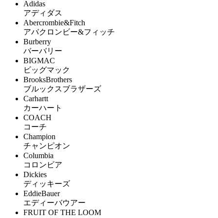
Adidas
アディダス
Abercrombie&Fitch
アバクロンビー&フィッチ
Burberry
バーバリー
BIGMAC
ビッグマック
BrooksBrothers
ブルックスブラザーズ
Carhartt
カーハート
COACH
コーチ
Champion
チャンピオン
Columbia
コロンビア
Dickies
ディッキーズ
EddieBauer
エディーバウアー
FRUIT OF THE LOOM