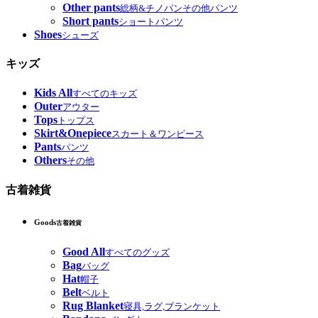
Other pants
総柄&チノパンその他パンツ
Short pants
ショートパンツ
Shoes
シューズ
キッズ
Kids All
すべてのキッズ
Outer
アウター
Tops
トップス
Skirt&Onepiece
スカート＆ワンピース
Pants
パンツ
Others
その他
古着雑貨
Goods
古着雑貨
Good All
すべてのグッズ
Bag
バッグ
Hat
帽子
Belt
ベルト
Rug Blanket
寝具,ラグ,ブランケット