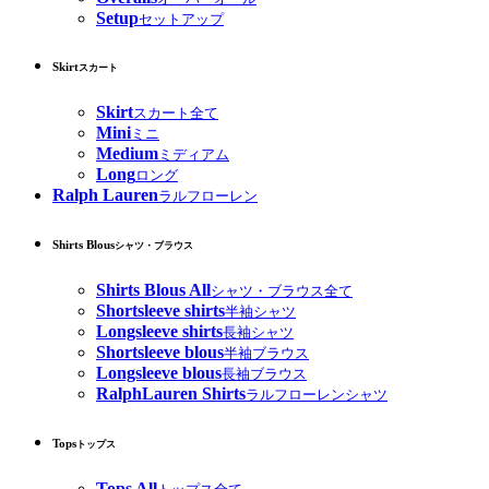
Setup
セットアップ
Skirt
スカート
Skirt
スカート全て
Mini
ミニ
Medium
ミディアム
Long
ロング
Ralph Lauren
ラルフローレン
Shirts Blous
シャツ・ブラウス
Shirts Blous All
シャツ・ブラウス全て
Shortsleeve shirts
半袖シャツ
Longsleeve shirts
長袖シャツ
Shortsleeve blous
半袖ブラウス
Longsleeve blous
長袖ブラウス
RalphLauren Shirts
ラルフローレンシャツ
Tops
トップス
Tops All