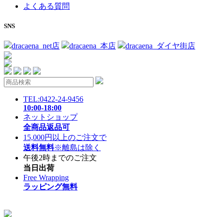
よくある質問
SNS
dracaena_net店
dracaena_本店
dracaena_ダイヤ街店
TEL:0422-24-9456
10:00-18:00
ネットショップ
全商品返品可
15,000円以上のご注文で
送料無料
※離島は除く
午後2時までのご注文
当日出荷
Free Wrapping
ラッピング無料