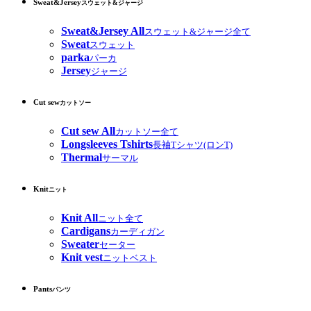
Sweat&Jersey
スウェット&ジャージ
Sweat&Jersey All
スウェット&ジャージ全て
Sweat
スウェット
parka
パーカ
Jersey
ジャージ
Cut sew
カットソー
Cut sew All
カットソー全て
Longsleeves Tshirts
長袖Tシャツ(ロンT)
Thermal
サーマル
Knit
ニット
Knit All
ニット全て
Cardigans
カーディガン
Sweater
セーター
Knit vest
ニットベスト
Pants
パンツ