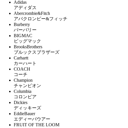
Adidas
アディダス
Abercrombie&Fitch
アバクロンビー&フィッチ
Burberry
バーバリー
BIGMAC
ビッグマック
BrooksBrothers
ブルックスブラザーズ
Carhartt
カーハート
COACH
コーチ
Champion
チャンピオン
Columbia
コロンビア
Dickies
ディッキーズ
EddieBauer
エディーバウアー
FRUIT OF THE LOOM