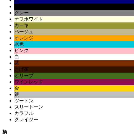
紺
黒
グレー
オフホワイト
カーキ
ベージュ
オレンジ
水色
ピンク
白
茶
こげ茶
オリーブ
ワインレッド
金
銀
ツートン
スリートーン
カラフル
クレイジー
柄