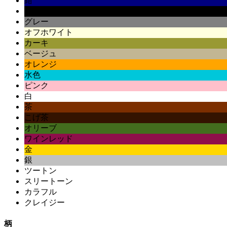
紺
黒
グレー
オフホワイト
カーキ
ベージュ
オレンジ
水色
ピンク
白
茶
こげ茶
オリーブ
ワインレッド
金
銀
ツートン
スリートーン
カラフル
クレイジー
柄