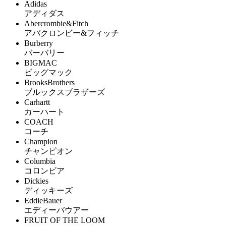
Adidas
アディダス
Abercrombie&Fitch
アバクロンビー&フィッチ
Burberry
バーバリー
BIGMAC
ビッグマック
BrooksBrothers
ブルックスブラザーズ
Carhartt
カーハート
COACH
コーチ
Champion
チャンピオン
Columbia
コロンビア
Dickies
ディッキーズ
EddieBauer
エディーバウアー
FRUIT OF THE LOOM