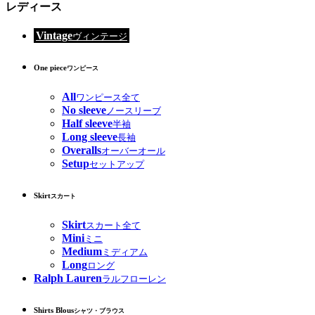
レディース
Vintage
ヴィンテージ
One piece
ワンピース
All
ワンピース全て
No sleeve
ノースリーブ
Half sleeve
半袖
Long sleeve
長袖
Overalls
オーバーオール
Setup
セットアップ
Skirt
スカート
Skirt
スカート全て
Mini
ミニ
Medium
ミディアム
Long
ロング
Ralph Lauren
ラルフローレン
Shirts Blous
シャツ・ブラウス