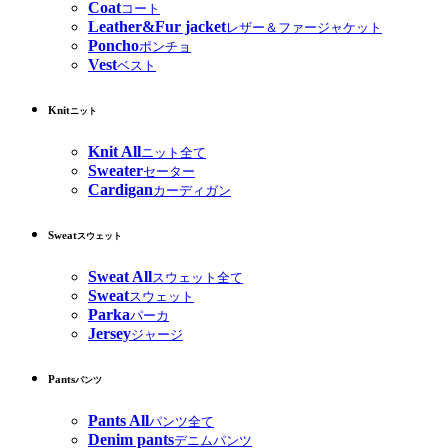
Coat
コート
Leather&Fur jacket
レザー＆ファージャケット
Poncho
ポンチョ
Vest
ベスト
Knit
ニット
Knit All
ニット全て
Sweater
セーター
Cardigan
カーディガン
Sweat
スウェット
Sweat All
スウェット全て
Sweat
スウェット
Parka
パーカ
Jersey
ジャージ
Pants
パンツ
Pants All
パンツ全て
Denim pants
デニムパンツ