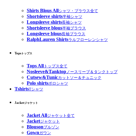
Shirts Blous All
シャツ・ブラウス全て
Shortsleeve shirts
半袖シャツ
Longsleeve shirts
長袖シャツ
Shortsleeve blous
半袖ブラウス
Longsleeve blous
長袖ブラウス
RalphLauren Shirts
ラルフローレンシャツ
Tops
トップス
Tops All
トップス全て
Nosleeve&Tanktop
ノースリーブ＆タンクトップ
Cutsew&Tunic
カットソー＆チュニック
Polo shirts
ポロシャツ
Tshirts
Tシャツ
Jacket
ジャケット
Jacket All
ジャケット全て
Jacket
ジャケット
Blouson
ブルゾン
Gown
ガウン