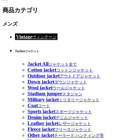
商品カテゴリ
メンズ
Vintage
ヴィンテージ
Jacket
ジャケット
Jacket All
ジャケット全て
Cotton jacket
コットンジャケット
Outdoor jacket
アウトドアジャケット
Down jacket
ダウンジャケット
Wool jacket
ウールジャケット
Stadium jumper
スタジャン
Military jacket
ミリタリージャケット
Coat
コート
Sports jacket
スポーツジャケット
Denim jacket
デニムジャケット
Leather jacket
レザージャケット
Fleece jacket
フリースジャケット
Other jacket
テーラード,ハンティング等