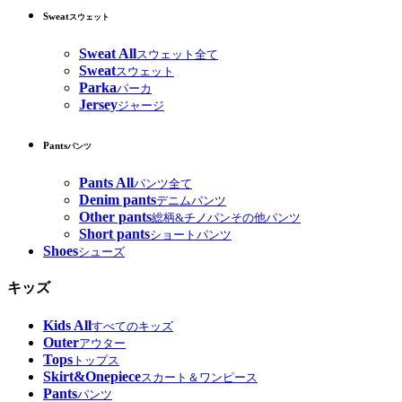
Sweat
スウェット
Sweat All
スウェット全て
Sweat
スウェット
Parka
パーカ
Jersey
ジャージ
Pants
パンツ
Pants All
パンツ全て
Denim pants
デニムパンツ
Other pants
総柄&チノパンその他パンツ
Short pants
ショートパンツ
Shoes
シューズ
キッズ
Kids All
すべてのキッズ
Outer
アウター
Tops
トップス
Skirt&Onepiece
スカート＆ワンピース
Pants
パンツ