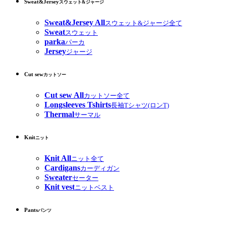
Sweat&Jersey
スウェット&ジャージ
Sweat&Jersey All
スウェット&ジャージ全て
Sweat
スウェット
parka
パーカ
Jersey
ジャージ
Cut sew
カットソー
Cut sew All
カットソー全て
Longsleeves Tshirts
長袖Tシャツ(ロンT)
Thermal
サーマル
Knit
ニット
Knit All
ニット全て
Cardigans
カーディガン
Sweater
セーター
Knit vest
ニットベスト
Pants
パンツ