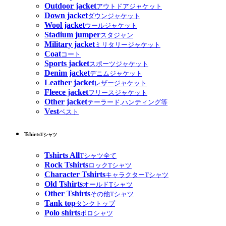
Outdoor jacket
アウトドアジャケット
Down jacket
ダウンジャケット
Wool jacket
ウールジャケット
Stadium jumper
スタジャン
Military jacket
ミリタリージャケット
Coat
コート
Sports jacket
スポーツジャケット
Denim jacket
デニムジャケット
Leather jacket
レザージャケット
Fleece jacket
フリースジャケット
Other jacket
テーラード,ハンティング等
Vest
ベスト
Tshirts
Tシャツ
Tshirts All
Tシャツ全て
Rock Tshirts
ロックTシャツ
Character Tshirts
キャラクターTシャツ
Old Tshirts
オールドTシャツ
Other Tshirts
その他Tシャツ
Tank top
タンクトップ
Polo shirts
ポロシャツ