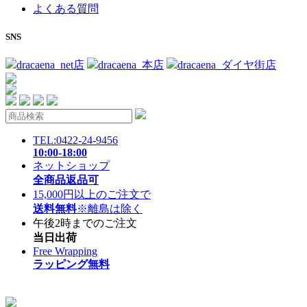
よくある質問
SNS
dracaena_net店
dracaena_本店
dracaena_ダイヤ街店
TEL:0422-24-9456
10:00-18:00
ネットショップ
全商品返品可
15,000円以上のご注文で
送料無料
※離島は除く
午後2時までのご注文
当日出荷
Free Wrapping
ラッピング無料