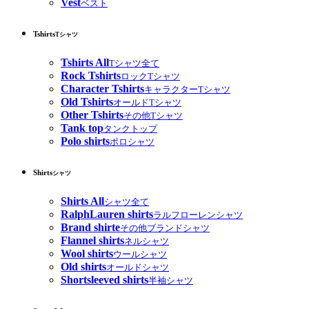
Vest
ベスト
Tshirts
Tシャツ
Tshirts All
Tシャツ全て
Rock Tshirts
ロックTシャツ
Character Tshirts
キャラクターTシャツ
Old Tshirts
オールドTシャツ
Other Tshirts
その他Tシャツ
Tank top
タンクトップ
Polo shirts
ポロシャツ
Shirts
シャツ
Shirts All
シャツ全て
RalphLauren shirts
ラルフローレンシャツ
Brand shirte
その他ブランドシャツ
Flannel shirts
ネルシャツ
Wool shirts
ウールシャツ
Old shirts
オールドシャツ
Shortsleeved shirts
半袖シャツ