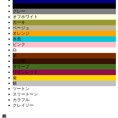
紺
黒
グレー
オフホワイト
カーキ
ベージュ
オレンジ
水色
ピンク
白
茶
こげ茶
オリーブ
ワインレッド
金
銀
ツートン
スリートーン
カラフル
クレイジー
柄