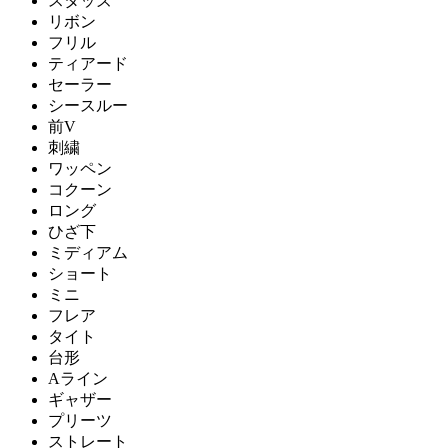
スタッズ
リボン
フリル
ティアード
セーラー
シースルー
前V
刺繍
ワッペン
コクーン
ロング
ひざ下
ミディアム
ショート
ミニ
フレア
タイト
台形
Aライン
ギャザー
プリーツ
ストレート