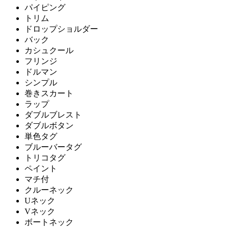
パイピング
トリム
ドロップショルダー
バック
カシュクール
フリンジ
ドルマン
シンプル
巻きスカート
ラップ
ダブルブレスト
ダブルボタン
単色タグ
ブルーバータグ
トリコタグ
ペイント
マチ付
クルーネック
Uネック
Vネック
ボートネック