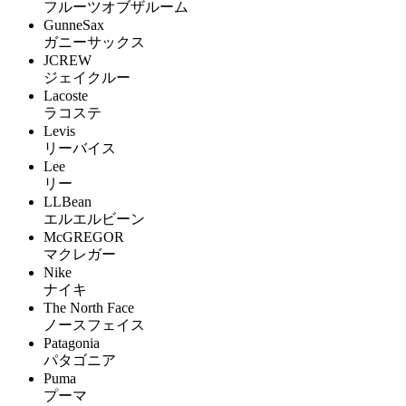
フルーツオブザルーム
GunneSax
ガニーサックス
JCREW
ジェイクルー
Lacoste
ラコステ
Levis
リーバイス
Lee
リー
LLBean
エルエルビーン
McGREGOR
マクレガー
Nike
ナイキ
The North Face
ノースフェイス
Patagonia
パタゴニア
Puma
プーマ