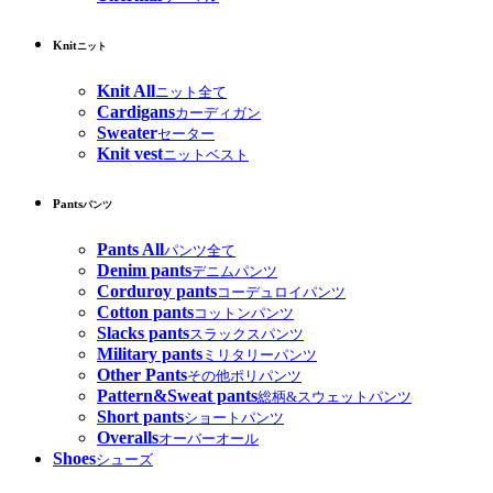
Knit
ニット
Knit All
ニット全て
Cardigans
カーディガン
Sweater
セーター
Knit vest
ニットベスト
Pants
パンツ
Pants All
パンツ全て
Denim pants
デニムパンツ
Corduroy pants
コーデュロイパンツ
Cotton pants
コットンパンツ
Slacks pants
スラックスパンツ
Military pants
ミリタリーパンツ
Other Pants
その他ポリパンツ
Pattern&Sweat pants
総柄&スウェットパンツ
Short pants
ショートパンツ
Overalls
オーバーオール
Shoes
シューズ