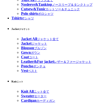
トップス全て
Nosleeve&Tanktop
ノースリーブ＆タンクトップ
Cutsew&Tunic
カットソー＆チュニック
Polo shirts
ポロシャツ
Tshirts
Tシャツ
Jacket
ジャケット
Jacket All
ジャケット全て
Jacket
ジャケット
Blouson
ブルゾン
Gown
ガウン
Coat
コート
Leather&Fur jacket
レザー＆ファージャケット
Poncho
ポンチョ
Vest
ベスト
Knit
ニット
Knit All
ニット全て
Sweater
セーター
Cardigan
カーディガン