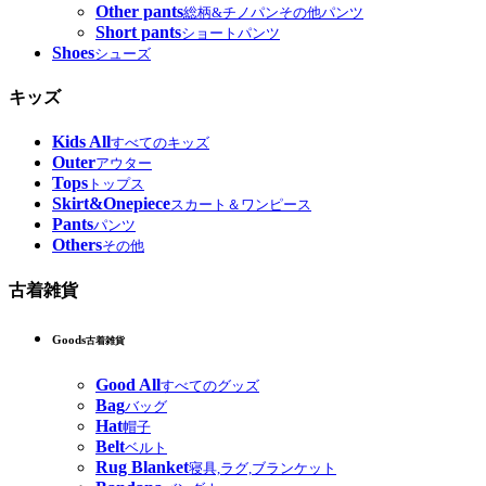
Other pants
総柄&チノパンその他パンツ
Short pants
ショートパンツ
Shoes
シューズ
キッズ
Kids All
すべてのキッズ
Outer
アウター
Tops
トップス
Skirt&Onepiece
スカート＆ワンピース
Pants
パンツ
Others
その他
古着雑貨
Goods
古着雑貨
Good All
すべてのグッズ
Bag
バッグ
Hat
帽子
Belt
ベルト
Rug Blanket
寝具,ラグ,ブランケット