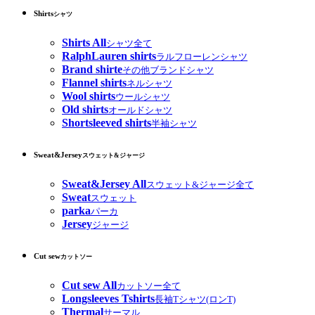
Shirts
シャツ
Shirts All
シャツ全て
RalphLauren shirts
ラルフローレンシャツ
Brand shirte
その他ブランドシャツ
Flannel shirts
ネルシャツ
Wool shirts
ウールシャツ
Old shirts
オールドシャツ
Shortsleeved shirts
半袖シャツ
Sweat&Jersey
スウェット&ジャージ
Sweat&Jersey All
スウェット&ジャージ全て
Sweat
スウェット
parka
パーカ
Jersey
ジャージ
Cut sew
カットソー
Cut sew All
カットソー全て
Longsleeves Tshirts
長袖Tシャツ(ロンT)
Thermal
サーマル