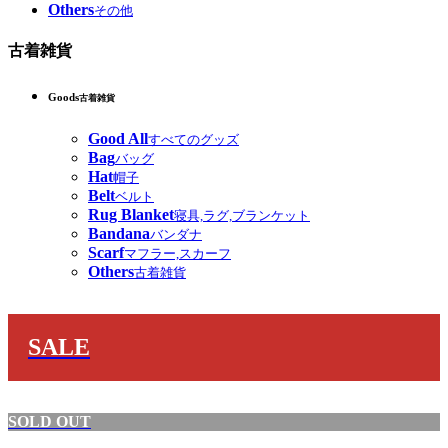
Others
その他
古着雑貨
Goods
古着雑貨
Good All
すべてのグッズ
Bag
バッグ
Hat
帽子
Belt
ベルト
Rug Blanket
寝具,ラグ,ブランケット
Bandana
バンダナ
Scarf
マフラー,スカーフ
Others
古着雑貨
SALE
SOLD OUT