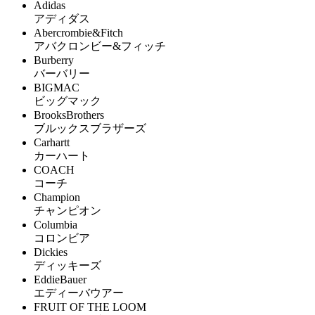
Adidas
アディダス
Abercrombie&Fitch
アバクロンビー&フィッチ
Burberry
バーバリー
BIGMAC
ビッグマック
BrooksBrothers
ブルックスブラザーズ
Carhartt
カーハート
COACH
コーチ
Champion
チャンピオン
Columbia
コロンビア
Dickies
ディッキーズ
EddieBauer
エディーバウアー
FRUIT OF THE LOOM