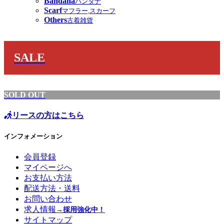
Bandana
バンダナ
Scarf
マフラー,スカーフ
Others
古着雑貨
SALE
SOLD OUT
リースの方はこちら
インフォメーション
会員登録
マイページへ
お支払い方法
配送方法・送料
お問い合わせ
求人情報
→採用強化中！
サイトマップ