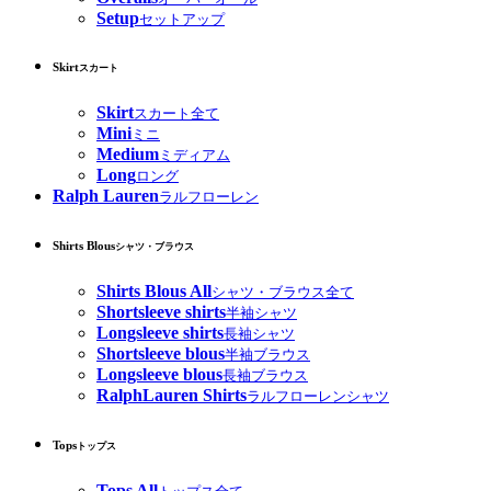
Setup
セットアップ
Skirt
スカート
Skirt
スカート全て
Mini
ミニ
Medium
ミディアム
Long
ロング
Ralph Lauren
ラルフローレン
Shirts Blous
シャツ・ブラウス
Shirts Blous All
シャツ・ブラウス全て
Shortsleeve shirts
半袖シャツ
Longsleeve shirts
長袖シャツ
Shortsleeve blous
半袖ブラウス
Longsleeve blous
長袖ブラウス
RalphLauren Shirts
ラルフローレンシャツ
Tops
トップス
Tops All