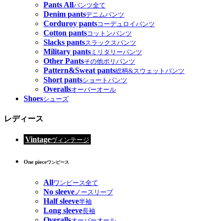
Pants All
パンツ全て
Denim pants
デニムパンツ
Corduroy pants
コーデュロイパンツ
Cotton pants
コットンパンツ
Slacks pants
スラックスパンツ
Military pants
ミリタリーパンツ
Other Pants
その他ポリパンツ
Pattern&Sweat pants
総柄&スウェットパンツ
Short pants
ショートパンツ
Overalls
オーバーオール
Shoes
シューズ
レディース
Vintage
ヴィンテージ
One piece
ワンピース
All
ワンピース全て
No sleeve
ノースリーブ
Half sleeve
半袖
Long sleeve
長袖
Overalls
オーバーオール