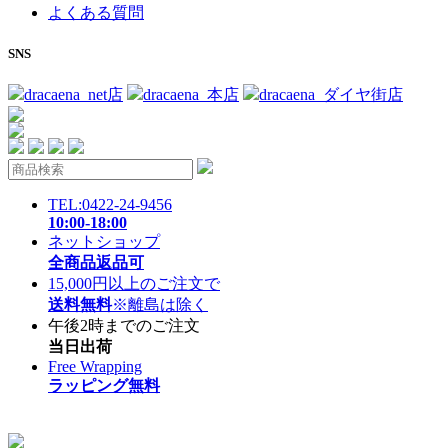
よくある質問
SNS
dracaena_net店
dracaena_本店
dracaena_ダイヤ街店
TEL:0422-24-9456
10:00-18:00
ネットショップ
全商品返品可
15,000円以上のご注文で
送料無料
※離島は除く
午後2時までのご注文
当日出荷
Free Wrapping
ラッピング無料