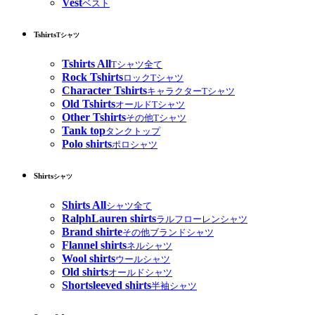
Vest
ベスト
Tshirts
Tシャツ
Tshirts All
Tシャツ全て
Rock Tshirts
ロックTシャツ
Character Tshirts
キャラクターTシャツ
Old Tshirts
オールドTシャツ
Other Tshirts
その他Tシャツ
Tank top
タンクトップ
Polo shirts
ポロシャツ
Shirts
シャツ
Shirts All
シャツ全て
RalphLauren shirts
ラルフローレンシャツ
Brand shirte
その他ブランドシャツ
Flannel shirts
ネルシャツ
Wool shirts
ウールシャツ
Old shirts
オールドシャツ
Shortsleeved shirts
半袖シャツ