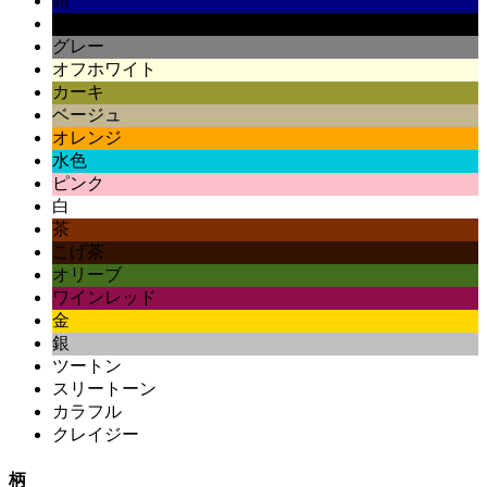
紺
黒
グレー
オフホワイト
カーキ
ベージュ
オレンジ
水色
ピンク
白
茶
こげ茶
オリーブ
ワインレッド
金
銀
ツートン
スリートーン
カラフル
クレイジー
柄