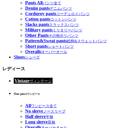
Pants All
パンツ全て
Denim pants
デニムパンツ
Corduroy pants
コーデュロイパンツ
Cotton pants
コットンパンツ
Slacks pants
スラックスパンツ
Military pants
ミリタリーパンツ
Other Pants
その他ポリパンツ
Pattern&Sweat pants
総柄&スウェットパンツ
Short pants
ショートパンツ
Overalls
オーバーオール
Shoes
シューズ
レディース
Vintage
ヴィンテージ
One piece
ワンピース
All
ワンピース全て
No sleeve
ノースリーブ
Half sleeve
半袖
Long sleeve
長袖
Overalls
オーバーオール