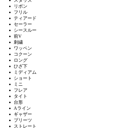
スタッズ
リボン
フリル
ティアード
セーラー
シースルー
前V
刺繍
ワッペン
コクーン
ロング
ひざ下
ミディアム
ショート
ミニ
フレア
タイト
台形
Aライン
ギャザー
プリーツ
ストレート