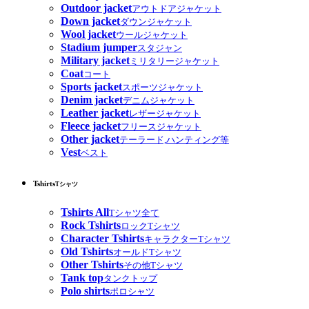
Outdoor jacket
アウトドアジャケット
Down jacket
ダウンジャケット
Wool jacket
ウールジャケット
Stadium jumper
スタジャン
Military jacket
ミリタリージャケット
Coat
コート
Sports jacket
スポーツジャケット
Denim jacket
デニムジャケット
Leather jacket
レザージャケット
Fleece jacket
フリースジャケット
Other jacket
テーラード,ハンティング等
Vest
ベスト
Tshirts
Tシャツ
Tshirts All
Tシャツ全て
Rock Tshirts
ロックTシャツ
Character Tshirts
キャラクターTシャツ
Old Tshirts
オールドTシャツ
Other Tshirts
その他Tシャツ
Tank top
タンクトップ
Polo shirts
ポロシャツ