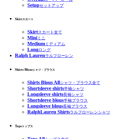
Setup
セットアップ
Skirt
スカート
Skirt
スカート全て
Mini
ミニ
Medium
ミディアム
Long
ロング
Ralph Lauren
ラルフローレン
Shirts Blous
シャツ・ブラウス
Shirts Blous All
シャツ・ブラウス全て
Shortsleeve shirts
半袖シャツ
Longsleeve shirts
長袖シャツ
Shortsleeve blous
半袖ブラウス
Longsleeve blous
長袖ブラウス
RalphLauren Shirts
ラルフローレンシャツ
Tops
トップス
Tops All