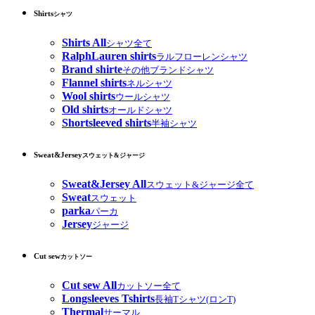
Shirts
シャツ
Shirts All
シャツ全て
RalphLauren shirts
ラルフローレンシャツ
Brand shirte
その他ブランドシャツ
Flannel shirts
ネルシャツ
Wool shirts
ウールシャツ
Old shirts
オールドシャツ
Shortsleeved shirts
半袖シャツ
Sweat&Jersey
スウェット&ジャージ
Sweat&Jersey All
スウェット&ジャージ全て
Sweat
スウェット
parka
パーカ
Jersey
ジャージ
Cut sew
カットソー
Cut sew All
カットソー全て
Longsleeves Tshirts
長袖Tシャツ(ロンT)
Thermal
サーマル