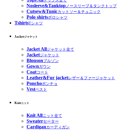
トップス全て
Nosleeve&Tanktop
ノースリーブ＆タンクトップ
Cutsew&Tunic
カットソー＆チュニック
Polo shirts
ポロシャツ
Tshirts
Tシャツ
Jacket
ジャケット
Jacket All
ジャケット全て
Jacket
ジャケット
Blouson
ブルゾン
Gown
ガウン
Coat
コート
Leather&Fur jacket
レザー＆ファージャケット
Poncho
ポンチョ
Vest
ベスト
Knit
ニット
Knit All
ニット全て
Sweater
セーター
Cardigan
カーディガン