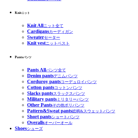
Knit
ニット
Knit All
ニット全て
Cardigans
カーディガン
Sweater
セーター
Knit vest
ニットベスト
Pants
パンツ
Pants All
パンツ全て
Denim pants
デニムパンツ
Corduroy pants
コーデュロイパンツ
Cotton pants
コットンパンツ
Slacks pants
スラックスパンツ
Military pants
ミリタリーパンツ
Other Pants
その他ポリパンツ
Pattern&Sweat pants
総柄&スウェットパンツ
Short pants
ショートパンツ
Overalls
オーバーオール
Shoes
シューズ