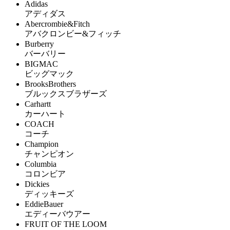
Adidas
アディダス
Abercrombie&Fitch
アバクロンビー&フィッチ
Burberry
バーバリー
BIGMAC
ビッグマック
BrooksBrothers
ブルックスブラザーズ
Carhartt
カーハート
COACH
コーチ
Champion
チャンピオン
Columbia
コロンビア
Dickies
ディッキーズ
EddieBauer
エディーバウアー
FRUIT OF THE LOOM