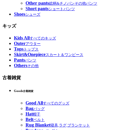
Other pants
総柄&チノパンその他パンツ
Short pants
ショートパンツ
Shoes
シューズ
キッズ
Kids All
すべてのキッズ
Outer
アウター
Tops
トップス
Skirt&Onepiece
スカート＆ワンピース
Pants
パンツ
Others
その他
古着雑貨
Goods
古着雑貨
Good All
すべてのグッズ
Bag
バッグ
Hat
帽子
Belt
ベルト
Rug Blanket
寝具,ラグ,ブランケット