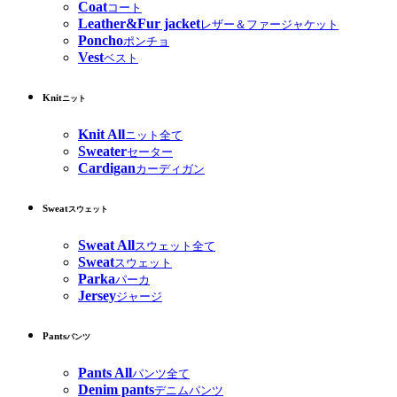
Coat
コート
Leather&Fur jacket
レザー＆ファージャケット
Poncho
ポンチョ
Vest
ベスト
Knit
ニット
Knit All
ニット全て
Sweater
セーター
Cardigan
カーディガン
Sweat
スウェット
Sweat All
スウェット全て
Sweat
スウェット
Parka
パーカ
Jersey
ジャージ
Pants
パンツ
Pants All
パンツ全て
Denim pants
デニムパンツ