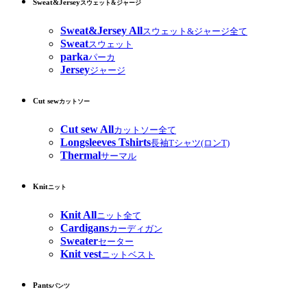
Sweat&Jersey
スウェット&ジャージ
Sweat&Jersey All
スウェット&ジャージ全て
Sweat
スウェット
parka
パーカ
Jersey
ジャージ
Cut sew
カットソー
Cut sew All
カットソー全て
Longsleeves Tshirts
長袖Tシャツ(ロンT)
Thermal
サーマル
Knit
ニット
Knit All
ニット全て
Cardigans
カーディガン
Sweater
セーター
Knit vest
ニットベスト
Pants
パンツ