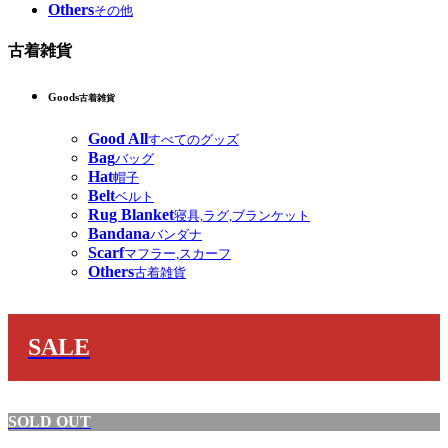
Others
その他
古着雑貨
Goods
古着雑貨
Good All
すべてのグッズ
Bag
バッグ
Hat
帽子
Belt
ベルト
Rug Blanket
寝具,ラグ,ブランケット
Bandana
バンダナ
Scarf
マフラー,スカーフ
Others
古着雑貨
SALE
SOLD OUT