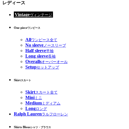
レディース
Vintage
ヴィンテージ
One piece
ワンピース
All
ワンピース全て
No sleeve
ノースリーブ
Half sleeve
半袖
Long sleeve
長袖
Overalls
オーバーオール
Setup
セットアップ
Skirt
スカート
Skirt
スカート全て
Mini
ミニ
Medium
ミディアム
Long
ロング
Ralph Lauren
ラルフローレン
Shirts Blous
シャツ・ブラウス