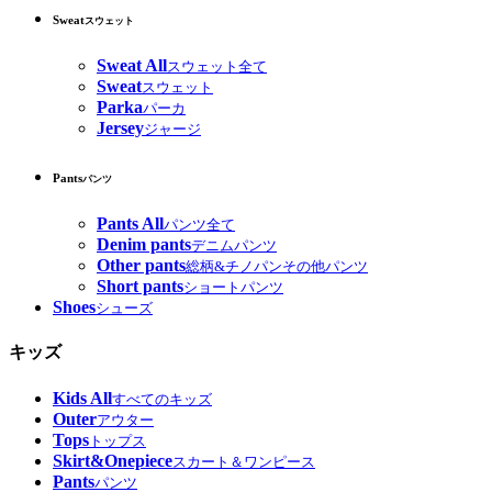
Sweat
スウェット
Sweat All
スウェット全て
Sweat
スウェット
Parka
パーカ
Jersey
ジャージ
Pants
パンツ
Pants All
パンツ全て
Denim pants
デニムパンツ
Other pants
総柄&チノパンその他パンツ
Short pants
ショートパンツ
Shoes
シューズ
キッズ
Kids All
すべてのキッズ
Outer
アウター
Tops
トップス
Skirt&Onepiece
スカート＆ワンピース
Pants
パンツ