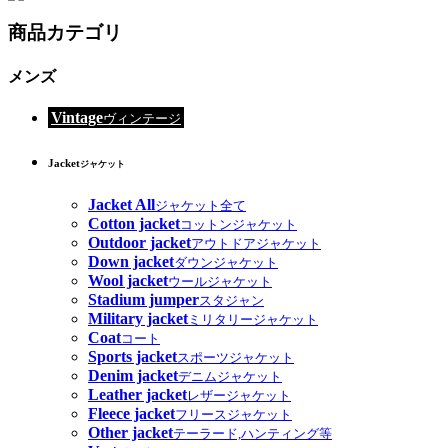
商品カテゴリ
メンズ
Vintage
ヴィンテージ
Jacket
ジャケット
Jacket All
ジャケット全て
Cotton jacket
コットンジャケット
Outdoor jacket
アウトドアジャケット
Down jacket
ダウンジャケット
Wool jacket
ウールジャケット
Stadium jumper
スタジャン
Military jacket
ミリタリージャケット
Coat
コート
Sports jacket
スポーツジャケット
Denim jacket
デニムジャケット
Leather jacket
レザージャケット
Fleece jacket
フリースジャケット
Other jacket
テーラード,ハンティング等