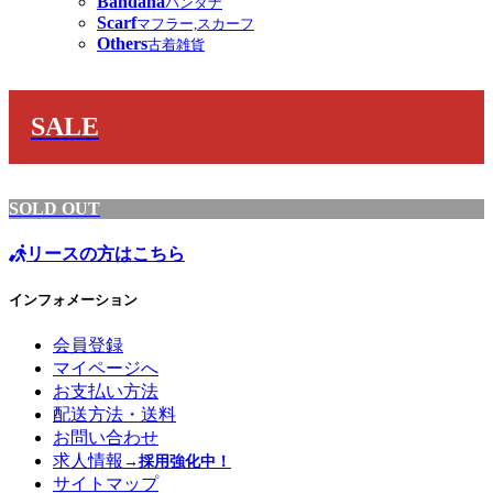
Bandana
バンダナ
Scarf
マフラー,スカーフ
Others
古着雑貨
SALE
SOLD OUT
リースの方はこちら
インフォメーション
会員登録
マイページへ
お支払い方法
配送方法・送料
お問い合わせ
求人情報
→採用強化中！
サイトマップ