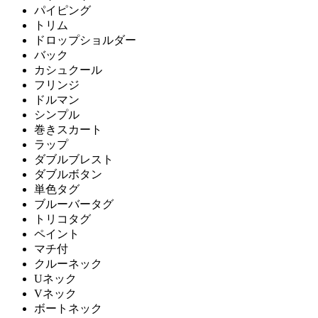
パイピング
トリム
ドロップショルダー
バック
カシュクール
フリンジ
ドルマン
シンプル
巻きスカート
ラップ
ダブルブレスト
ダブルボタン
単色タグ
ブルーバータグ
トリコタグ
ペイント
マチ付
クルーネック
Uネック
Vネック
ボートネック