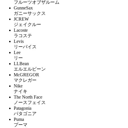
フルーツオブザルーム
GunneSax
ガニーサックス
JCREW
ジェイクルー
Lacoste
ラコステ
Levis
リーバイス
Lee
リー
LLBean
エルエルビーン
McGREGOR
マクレガー
Nike
ナイキ
The North Face
ノースフェイス
Patagonia
パタゴニア
Puma
プーマ