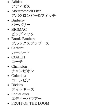
Adidas
アディダス
Abercrombie&Fitch
アバクロンビー&フィッチ
Burberry
バーバリー
BIGMAC
ビッグマック
BrooksBrothers
ブルックスブラザーズ
Carhartt
カーハート
COACH
コーチ
Champion
チャンピオン
Columbia
コロンビア
Dickies
ディッキーズ
EddieBauer
エディーバウアー
FRUIT OF THE LOOM