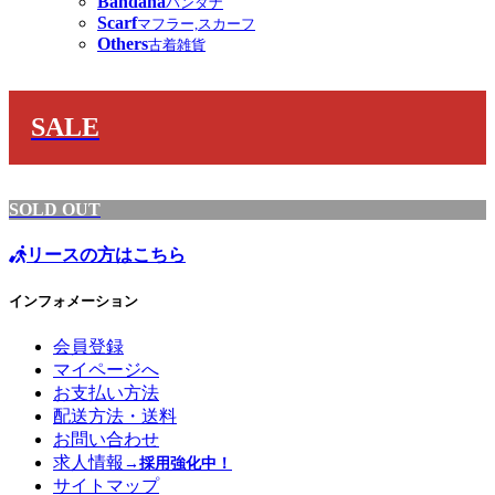
Bandana
バンダナ
Scarf
マフラー,スカーフ
Others
古着雑貨
SALE
SOLD OUT
リースの方はこちら
インフォメーション
会員登録
マイページへ
お支払い方法
配送方法・送料
お問い合わせ
求人情報
→採用強化中！
サイトマップ