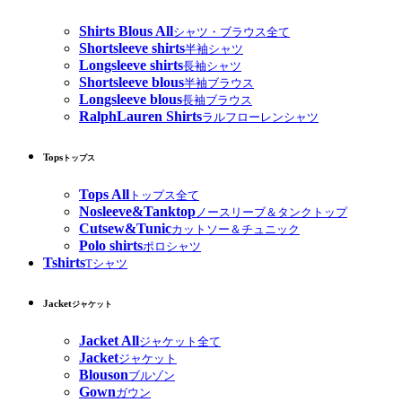
Shirts Blous All
シャツ・ブラウス全て
Shortsleeve shirts
半袖シャツ
Longsleeve shirts
長袖シャツ
Shortsleeve blous
半袖ブラウス
Longsleeve blous
長袖ブラウス
RalphLauren Shirts
ラルフローレンシャツ
Tops
トップス
Tops All
トップス全て
Nosleeve&Tanktop
ノースリーブ＆タンクトップ
Cutsew&Tunic
カットソー＆チュニック
Polo shirts
ポロシャツ
Tshirts
Tシャツ
Jacket
ジャケット
Jacket All
ジャケット全て
Jacket
ジャケット
Blouson
ブルゾン
Gown
ガウン