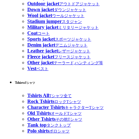
Outdoor jacket
アウトドアジャケット
Down jacket
ダウンジャケット
Wool jacket
ウールジャケット
Stadium jumper
スタジャン
Military jacket
ミリタリージャケット
Coat
コート
Sports jacket
スポーツジャケット
Denim jacket
デニムジャケット
Leather jacket
レザージャケット
Fleece jacket
フリースジャケット
Other jacket
テーラード,ハンティング等
Vest
ベスト
Tshirts
Tシャツ
Tshirts All
Tシャツ全て
Rock Tshirts
ロックTシャツ
Character Tshirts
キャラクターTシャツ
Old Tshirts
オールドTシャツ
Other Tshirts
その他Tシャツ
Tank top
タンクトップ
Polo shirts
ポロシャツ