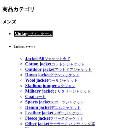
商品カテゴリ
メンズ
Vintage
ヴィンテージ
Jacket
ジャケット
Jacket All
ジャケット全て
Cotton jacket
コットンジャケット
Outdoor jacket
アウトドアジャケット
Down jacket
ダウンジャケット
Wool jacket
ウールジャケット
Stadium jumper
スタジャン
Military jacket
ミリタリージャケット
Coat
コート
Sports jacket
スポーツジャケット
Denim jacket
デニムジャケット
Leather jacket
レザージャケット
Fleece jacket
フリースジャケット
Other jacket
テーラード,ハンティング等