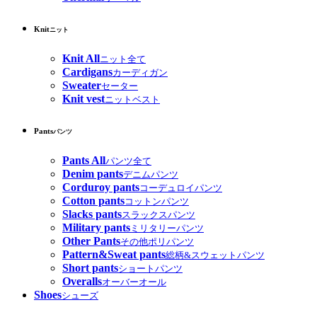
Knit
ニット
Knit All
ニット全て
Cardigans
カーディガン
Sweater
セーター
Knit vest
ニットベスト
Pants
パンツ
Pants All
パンツ全て
Denim pants
デニムパンツ
Corduroy pants
コーデュロイパンツ
Cotton pants
コットンパンツ
Slacks pants
スラックスパンツ
Military pants
ミリタリーパンツ
Other Pants
その他ポリパンツ
Pattern&Sweat pants
総柄&スウェットパンツ
Short pants
ショートパンツ
Overalls
オーバーオール
Shoes
シューズ