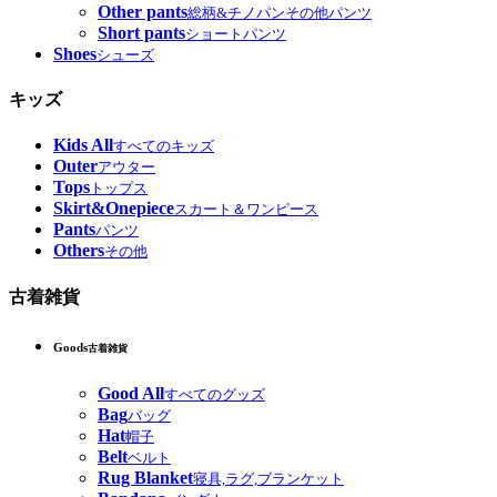
Other pants
総柄&チノパンその他パンツ
Short pants
ショートパンツ
Shoes
シューズ
キッズ
Kids All
すべてのキッズ
Outer
アウター
Tops
トップス
Skirt&Onepiece
スカート＆ワンピース
Pants
パンツ
Others
その他
古着雑貨
Goods
古着雑貨
Good All
すべてのグッズ
Bag
バッグ
Hat
帽子
Belt
ベルト
Rug Blanket
寝具,ラグ,ブランケット