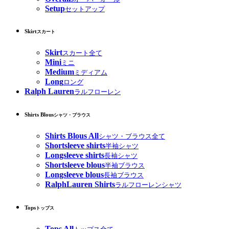
Setup
セットアップ
Skirt
スカート
Skirt
スカート全て
Mini
ミニ
Medium
ミディアム
Long
ロング
Ralph Lauren
ラルフローレン
Shirts Blous
シャツ・ブラウス
Shirts Blous All
シャツ・ブラウス全て
Shortsleeve shirts
半袖シャツ
Longsleeve shirts
長袖シャツ
Shortsleeve blous
半袖ブラウス
Longsleeve blous
長袖ブラウス
RalphLauren Shirts
ラルフローレンシャツ
Tops
トップス
Tops All