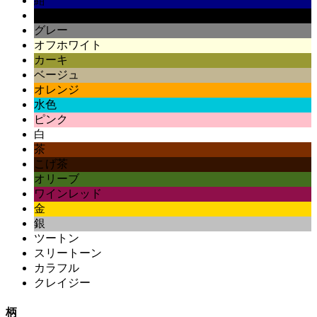
紺
黒
グレー
オフホワイト
カーキ
ベージュ
オレンジ
水色
ピンク
白
茶
こげ茶
オリーブ
ワインレッド
金
銀
ツートン
スリートーン
カラフル
クレイジー
柄