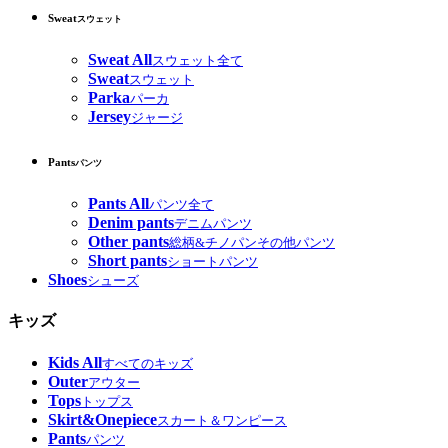
Sweat
スウェット
Sweat All
スウェット全て
Sweat
スウェット
Parka
パーカ
Jersey
ジャージ
Pants
パンツ
Pants All
パンツ全て
Denim pants
デニムパンツ
Other pants
総柄&チノパンその他パンツ
Short pants
ショートパンツ
Shoes
シューズ
キッズ
Kids All
すべてのキッズ
Outer
アウター
Tops
トップス
Skirt&Onepiece
スカート＆ワンピース
Pants
パンツ