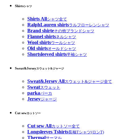
Shirts
シャツ
Shirts All
シャツ全て
RalphLauren shirts
ラルフローレンシャツ
Brand shirte
その他ブランドシャツ
Flannel shirts
ネルシャツ
Wool shirts
ウールシャツ
Old shirts
オールドシャツ
Shortsleeved shirts
半袖シャツ
Sweat&Jersey
スウェット&ジャージ
Sweat&Jersey All
スウェット&ジャージ全て
Sweat
スウェット
parka
パーカ
Jersey
ジャージ
Cut sew
カットソー
Cut sew All
カットソー全て
Longsleeves Tshirts
長袖Tシャツ(ロンT)
Thermal
サーマル