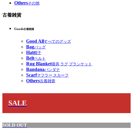
Others
その他
古着雑貨
Goods
古着雑貨
Good All
すべてのグッズ
Bag
バッグ
Hat
帽子
Belt
ベルト
Rug Blanket
寝具,ラグ,ブランケット
Bandana
バンダナ
Scarf
マフラー,スカーフ
Others
古着雑貨
SALE
SOLD OUT