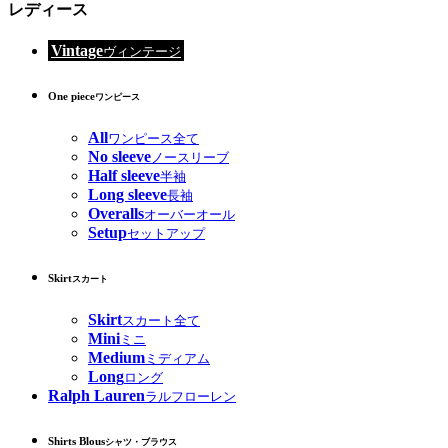
レディース
Vintage
ヴィンテージ
One piece
ワンピース
All
ワンピース全て
No sleeve
ノースリーブ
Half sleeve
半袖
Long sleeve
長袖
Overalls
オーバーオール
Setup
セットアップ
Skirt
スカート
Skirt
スカート全て
Mini
ミニ
Medium
ミディアム
Long
ロング
Ralph Lauren
ラルフローレン
Shirts Blous
シャツ・ブラウス