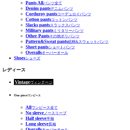
Pants All
パンツ全て
Denim pants
デニムパンツ
Corduroy pants
コーデュロイパンツ
Cotton pants
コットンパンツ
Slacks pants
スラックスパンツ
Military pants
ミリタリーパンツ
Other Pants
その他ポリパンツ
Pattern&Sweat pants
総柄&スウェットパンツ
Short pants
ショートパンツ
Overalls
オーバーオール
Shoes
シューズ
レディース
Vintage
ヴィンテージ
One piece
ワンピース
All
ワンピース全て
No sleeve
ノースリーブ
Half sleeve
半袖
Long sleeve
長袖
Overalls
オーバーオール