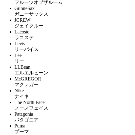
フルーツオブザルーム
GunneSax
ガニーサックス
JCREW
ジェイクルー
Lacoste
ラコステ
Levis
リーバイス
Lee
リー
LLBean
エルエルビーン
McGREGOR
マクレガー
Nike
ナイキ
The North Face
ノースフェイス
Patagonia
パタゴニア
Puma
プーマ