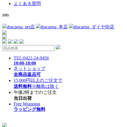
よくある質問
SNS
dracaena_net店
dracaena_本店
dracaena_ダイヤ街店
TEL:0422-24-9456
10:00-18:00
ネットショップ
全商品返品可
15,000円以上のご注文で
送料無料
※離島は除く
午後2時までのご注文
当日出荷
Free Wrapping
ラッピング無料