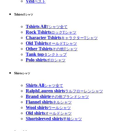
Vest
ベスト
Tshirts
Tシャツ
Tshirts All
Tシャツ全て
Rock Tshirts
ロックTシャツ
Character Tshirts
キャラクターTシャツ
Old Tshirts
オールドTシャツ
Other Tshirts
その他Tシャツ
Tank top
タンクトップ
Polo shirts
ポロシャツ
Shirts
シャツ
Shirts All
シャツ全て
RalphLauren shirts
ラルフローレンシャツ
Brand shirte
その他ブランドシャツ
Flannel shirts
ネルシャツ
Wool shirts
ウールシャツ
Old shirts
オールドシャツ
Shortsleeved shirts
半袖シャツ