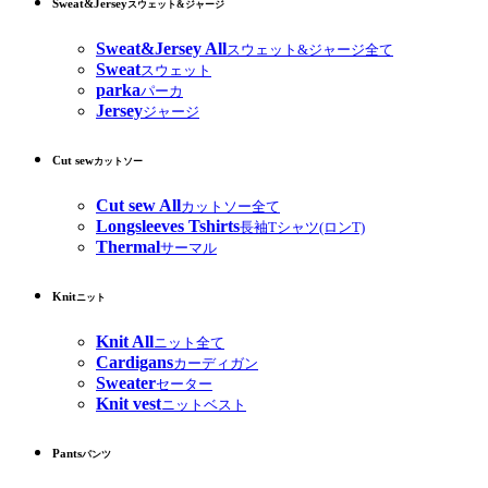
Sweat&Jersey
スウェット&ジャージ
Sweat&Jersey All
スウェット&ジャージ全て
Sweat
スウェット
parka
パーカ
Jersey
ジャージ
Cut sew
カットソー
Cut sew All
カットソー全て
Longsleeves Tshirts
長袖Tシャツ(ロンT)
Thermal
サーマル
Knit
ニット
Knit All
ニット全て
Cardigans
カーディガン
Sweater
セーター
Knit vest
ニットベスト
Pants
パンツ