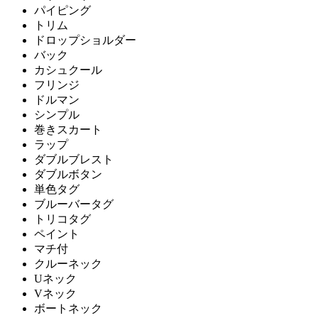
パイピング
トリム
ドロップショルダー
バック
カシュクール
フリンジ
ドルマン
シンプル
巻きスカート
ラップ
ダブルブレスト
ダブルボタン
単色タグ
ブルーバータグ
トリコタグ
ペイント
マチ付
クルーネック
Uネック
Vネック
ボートネック