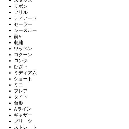
スタッズ
リボン
フリル
ティアード
セーラー
シースルー
前V
刺繍
ワッペン
コクーン
ロング
ひざ下
ミディアム
ショート
ミニ
フレア
タイト
台形
Aライン
ギャザー
プリーツ
ストレート