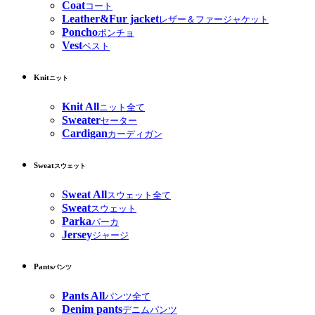
Coat
コート
Leather&Fur jacket
レザー＆ファージャケット
Poncho
ポンチョ
Vest
ベスト
Knit
ニット
Knit All
ニット全て
Sweater
セーター
Cardigan
カーディガン
Sweat
スウェット
Sweat All
スウェット全て
Sweat
スウェット
Parka
パーカ
Jersey
ジャージ
Pants
パンツ
Pants All
パンツ全て
Denim pants
デニムパンツ