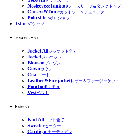
トップス全て
Nosleeve&Tanktop
ノースリーブ＆タンクトップ
Cutsew&Tunic
カットソー＆チュニック
Polo shirts
ポロシャツ
Tshirts
Tシャツ
Jacket
ジャケット
Jacket All
ジャケット全て
Jacket
ジャケット
Blouson
ブルゾン
Gown
ガウン
Coat
コート
Leather&Fur jacket
レザー＆ファージャケット
Poncho
ポンチョ
Vest
ベスト
Knit
ニット
Knit All
ニット全て
Sweater
セーター
Cardigan
カーディガン