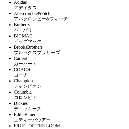
Adidas
アディダス
Abercrombie&Fitch
アバクロンビー&フィッチ
Burberry
バーバリー
BIGMAC
ビッグマック
BrooksBrothers
ブルックスブラザーズ
Carhartt
カーハート
COACH
コーチ
Champion
チャンピオン
Columbia
コロンビア
Dickies
ディッキーズ
EddieBauer
エディーバウアー
FRUIT OF THE LOOM