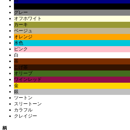
紺
黒
グレー
オフホワイト
カーキ
ベージュ
オレンジ
水色
ピンク
白
茶
こげ茶
オリーブ
ワインレッド
金
銀
ツートン
スリートーン
カラフル
クレイジー
柄