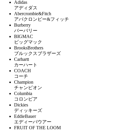
Adidas
アディダス
Abercrombie&Fitch
アバクロンビー&フィッチ
Burberry
バーバリー
BIGMAC
ビッグマック
BrooksBrothers
ブルックスブラザーズ
Carhartt
カーハート
COACH
コーチ
Champion
チャンピオン
Columbia
コロンビア
Dickies
ディッキーズ
EddieBauer
エディーバウアー
FRUIT OF THE LOOM