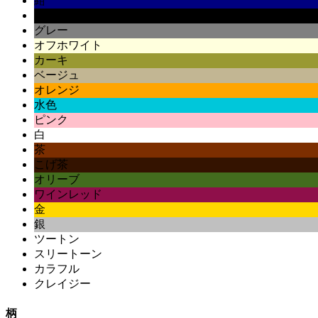
紺
黒
グレー
オフホワイト
カーキ
ベージュ
オレンジ
水色
ピンク
白
茶
こげ茶
オリーブ
ワインレッド
金
銀
ツートン
スリートーン
カラフル
クレイジー
柄