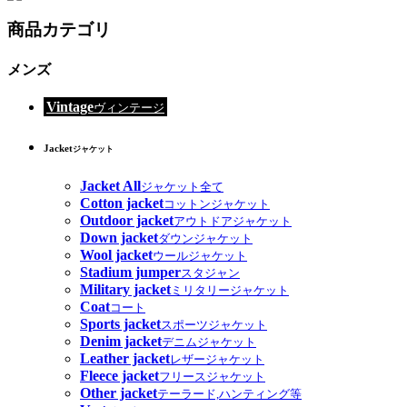
商品カテゴリ
メンズ
Vintage
ヴィンテージ
Jacket
ジャケット
Jacket All
ジャケット全て
Cotton jacket
コットンジャケット
Outdoor jacket
アウトドアジャケット
Down jacket
ダウンジャケット
Wool jacket
ウールジャケット
Stadium jumper
スタジャン
Military jacket
ミリタリージャケット
Coat
コート
Sports jacket
スポーツジャケット
Denim jacket
デニムジャケット
Leather jacket
レザージャケット
Fleece jacket
フリースジャケット
Other jacket
テーラード,ハンティング等