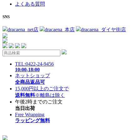
よくある質問
SNS
dracaena_net店
dracaena_本店
dracaena_ダイヤ街店
TEL:0422-24-9456
10:00-18:00
ネットショップ
全商品返品可
15,000円以上のご注文で
送料無料
※離島は除く
午後2時までのご注文
当日出荷
Free Wrapping
ラッピング無料