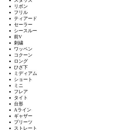
スタッズ
リボン
フリル
ティアード
セーラー
シースルー
前V
刺繍
ワッペン
コクーン
ロング
ひざ下
ミディアム
ショート
ミニ
フレア
タイト
台形
Aライン
ギャザー
プリーツ
ストレート