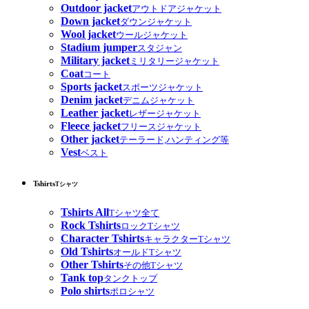
Outdoor jacket
アウトドアジャケット
Down jacket
ダウンジャケット
Wool jacket
ウールジャケット
Stadium jumper
スタジャン
Military jacket
ミリタリージャケット
Coat
コート
Sports jacket
スポーツジャケット
Denim jacket
デニムジャケット
Leather jacket
レザージャケット
Fleece jacket
フリースジャケット
Other jacket
テーラード,ハンティング等
Vest
ベスト
Tshirts
Tシャツ
Tshirts All
Tシャツ全て
Rock Tshirts
ロックTシャツ
Character Tshirts
キャラクターTシャツ
Old Tshirts
オールドTシャツ
Other Tshirts
その他Tシャツ
Tank top
タンクトップ
Polo shirts
ポロシャツ