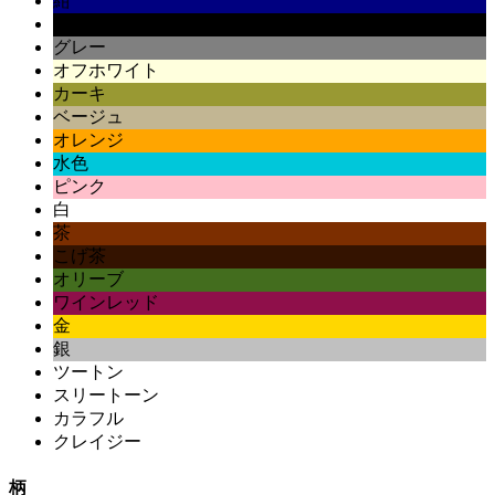
紺
黒
グレー
オフホワイト
カーキ
ベージュ
オレンジ
水色
ピンク
白
茶
こげ茶
オリーブ
ワインレッド
金
銀
ツートン
スリートーン
カラフル
クレイジー
柄