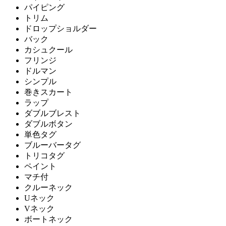
パイピング
トリム
ドロップショルダー
バック
カシュクール
フリンジ
ドルマン
シンプル
巻きスカート
ラップ
ダブルブレスト
ダブルボタン
単色タグ
ブルーバータグ
トリコタグ
ペイント
マチ付
クルーネック
Uネック
Vネック
ボートネック