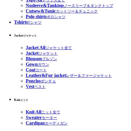
トップス全て
Nosleeve&Tanktop
ノースリーブ＆タンクトップ
Cutsew&Tunic
カットソー＆チュニック
Polo shirts
ポロシャツ
Tshirts
Tシャツ
Jacket
ジャケット
Jacket All
ジャケット全て
Jacket
ジャケット
Blouson
ブルゾン
Gown
ガウン
Coat
コート
Leather&Fur jacket
レザー＆ファージャケット
Poncho
ポンチョ
Vest
ベスト
Knit
ニット
Knit All
ニット全て
Sweater
セーター
Cardigan
カーディガン