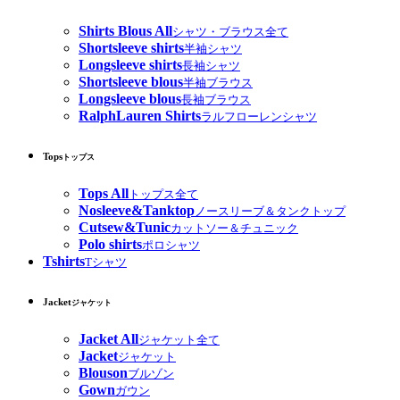
Shirts Blous All
シャツ・ブラウス全て
Shortsleeve shirts
半袖シャツ
Longsleeve shirts
長袖シャツ
Shortsleeve blous
半袖ブラウス
Longsleeve blous
長袖ブラウス
RalphLauren Shirts
ラルフローレンシャツ
Tops
トップス
Tops All
トップス全て
Nosleeve&Tanktop
ノースリーブ＆タンクトップ
Cutsew&Tunic
カットソー＆チュニック
Polo shirts
ポロシャツ
Tshirts
Tシャツ
Jacket
ジャケット
Jacket All
ジャケット全て
Jacket
ジャケット
Blouson
ブルゾン
Gown
ガウン