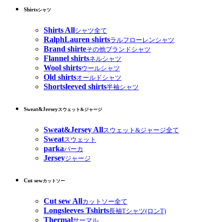
Shirts
シャツ
Shirts All
シャツ全て
RalphLauren shirts
ラルフローレンシャツ
Brand shirte
その他ブランドシャツ
Flannel shirts
ネルシャツ
Wool shirts
ウールシャツ
Old shirts
オールドシャツ
Shortsleeved shirts
半袖シャツ
Sweat&Jersey
スウェット&ジャージ
Sweat&Jersey All
スウェット&ジャージ全て
Sweat
スウェット
parka
パーカ
Jersey
ジャージ
Cut sew
カットソー
Cut sew All
カットソー全て
Longsleeves Tshirts
長袖Tシャツ(ロンT)
Thermal
サーマル