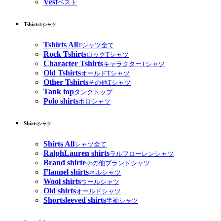
Vest
ベスト
Tshirts
Tシャツ
Tshirts All
Tシャツ全て
Rock Tshirts
ロックTシャツ
Character Tshirts
キャラクターTシャツ
Old Tshirts
オールドTシャツ
Other Tshirts
その他Tシャツ
Tank top
タンクトップ
Polo shirts
ポロシャツ
Shirts
シャツ
Shirts All
シャツ全て
RalphLauren shirts
ラルフローレンシャツ
Brand shirte
その他ブランドシャツ
Flannel shirts
ネルシャツ
Wool shirts
ウールシャツ
Old shirts
オールドシャツ
Shortsleeved shirts
半袖シャツ