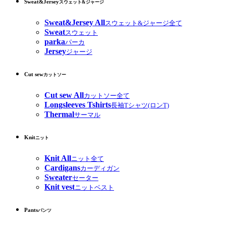
Sweat&Jersey
スウェット&ジャージ
Sweat&Jersey All
スウェット&ジャージ全て
Sweat
スウェット
parka
パーカ
Jersey
ジャージ
Cut sew
カットソー
Cut sew All
カットソー全て
Longsleeves Tshirts
長袖Tシャツ(ロンT)
Thermal
サーマル
Knit
ニット
Knit All
ニット全て
Cardigans
カーディガン
Sweater
セーター
Knit vest
ニットベスト
Pants
パンツ