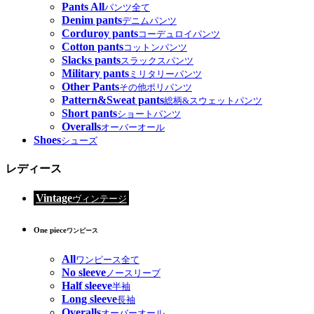
Pants All
パンツ全て
Denim pants
デニムパンツ
Corduroy pants
コーデュロイパンツ
Cotton pants
コットンパンツ
Slacks pants
スラックスパンツ
Military pants
ミリタリーパンツ
Other Pants
その他ポリパンツ
Pattern&Sweat pants
総柄&スウェットパンツ
Short pants
ショートパンツ
Overalls
オーバーオール
Shoes
シューズ
レディース
Vintage
ヴィンテージ
One piece
ワンピース
All
ワンピース全て
No sleeve
ノースリーブ
Half sleeve
半袖
Long sleeve
長袖
Overalls
オーバーオール