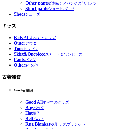
Other pants
総柄&チノパンその他パンツ
Short pants
ショートパンツ
Shoes
シューズ
キッズ
Kids All
すべてのキッズ
Outer
アウター
Tops
トップス
Skirt&Onepiece
スカート＆ワンピース
Pants
パンツ
Others
その他
古着雑貨
Goods
古着雑貨
Good All
すべてのグッズ
Bag
バッグ
Hat
帽子
Belt
ベルト
Rug Blanket
寝具,ラグ,ブランケット