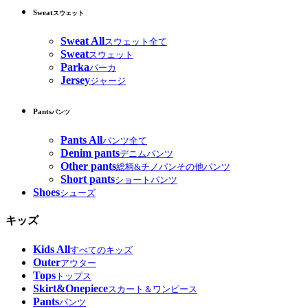
Sweat
スウェット
Sweat All
スウェット全て
Sweat
スウェット
Parka
パーカ
Jersey
ジャージ
Pants
パンツ
Pants All
パンツ全て
Denim pants
デニムパンツ
Other pants
総柄&チノパンその他パンツ
Short pants
ショートパンツ
Shoes
シューズ
キッズ
Kids All
すべてのキッズ
Outer
アウター
Tops
トップス
Skirt&Onepiece
スカート＆ワンピース
Pants
パンツ