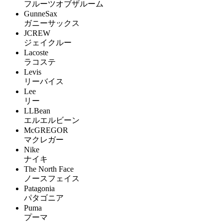
フルーツオブザルーム
GunneSax
ガニーサックス
JCREW
ジェイクルー
Lacoste
ラコステ
Levis
リーバイス
Lee
リー
LLBean
エルエルビーン
McGREGOR
マクレガー
Nike
ナイキ
The North Face
ノースフェイス
Patagonia
パタゴニア
Puma
プーマ