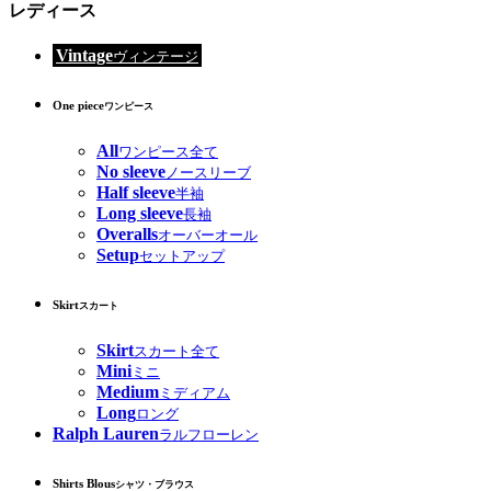
レディース
Vintage
ヴィンテージ
One piece
ワンピース
All
ワンピース全て
No sleeve
ノースリーブ
Half sleeve
半袖
Long sleeve
長袖
Overalls
オーバーオール
Setup
セットアップ
Skirt
スカート
Skirt
スカート全て
Mini
ミニ
Medium
ミディアム
Long
ロング
Ralph Lauren
ラルフローレン
Shirts Blous
シャツ・ブラウス