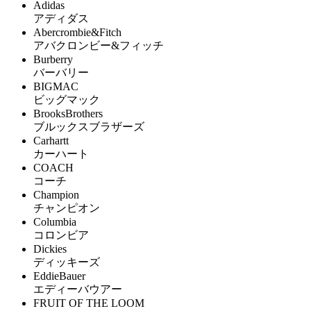
Adidas
アディダス
Abercrombie&Fitch
アバクロンビー&フィッチ
Burberry
バーバリー
BIGMAC
ビッグマック
BrooksBrothers
ブルックスブラザーズ
Carhartt
カーハート
COACH
コーチ
Champion
チャンピオン
Columbia
コロンビア
Dickies
ディッキーズ
EddieBauer
エディーバウアー
FRUIT OF THE LOOM