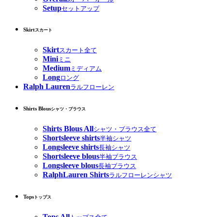
Setup
セットアップ
Skirt
スカート
Skirt
スカート全て
Mini
ミニ
Medium
ミディアム
Long
ロング
Ralph Lauren
ラルフローレン
Shirts Blous
シャツ・ブラウス
Shirts Blous All
シャツ・ブラウス全て
Shortsleeve shirts
半袖シャツ
Longsleeve shirts
長袖シャツ
Shortsleeve blous
半袖ブラウス
Longsleeve blous
長袖ブラウス
RalphLauren Shirts
ラルフローレンシャツ
Tops
トップス
Tops All