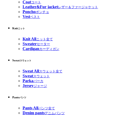
Coat
コート
Leather&Fur jacket
レザー＆ファージャケット
Poncho
ポンチョ
Vest
ベスト
Knit
ニット
Knit All
ニット全て
Sweater
セーター
Cardigan
カーディガン
Sweat
スウェット
Sweat All
スウェット全て
Sweat
スウェット
Parka
パーカ
Jersey
ジャージ
Pants
パンツ
Pants All
パンツ全て
Denim pants
デニムパンツ