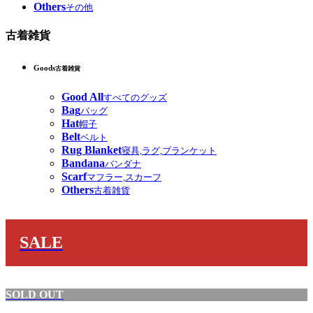
Others
その他
古着雑貨
Goods
古着雑貨
Good All
すべてのグッズ
Bag
バッグ
Hat
帽子
Belt
ベルト
Rug Blanket
寝具,ラグ,ブランケット
Bandana
バンダナ
Scarf
マフラー,スカーフ
Others
古着雑貨
SALE
SOLD OUT