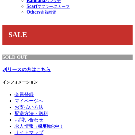
Bandana
バンダナ
Scarf
マフラー,スカーフ
Others
古着雑貨
SALE
SOLD OUT
リースの方はこちら
インフォメーション
会員登録
マイページへ
お支払い方法
配送方法・送料
お問い合わせ
求人情報
→採用強化中！
サイトマップ