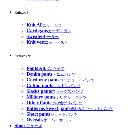
Knit
ニット
Knit All
ニット全て
Cardigans
カーディガン
Sweater
セーター
Knit vest
ニットベスト
Pants
パンツ
Pants All
パンツ全て
Denim pants
デニムパンツ
Corduroy pants
コーデュロイパンツ
Cotton pants
コットンパンツ
Slacks pants
スラックスパンツ
Military pants
ミリタリーパンツ
Other Pants
その他ポリパンツ
Pattern&Sweat pants
総柄&スウェットパンツ
Short pants
ショートパンツ
Overalls
オーバーオール
Shoes
シューズ