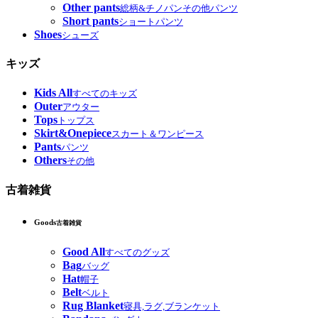
Other pants
総柄&チノパンその他パンツ
Short pants
ショートパンツ
Shoes
シューズ
キッズ
Kids All
すべてのキッズ
Outer
アウター
Tops
トップス
Skirt&Onepiece
スカート＆ワンピース
Pants
パンツ
Others
その他
古着雑貨
Goods
古着雑貨
Good All
すべてのグッズ
Bag
バッグ
Hat
帽子
Belt
ベルト
Rug Blanket
寝具,ラグ,ブランケット