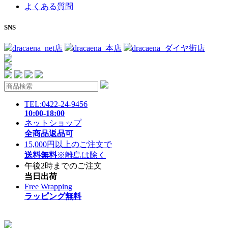
よくある質問
SNS
dracaena_net店
dracaena_本店
dracaena_ダイヤ街店
TEL:0422-24-9456
10:00-18:00
ネットショップ
全商品返品可
15,000円以上のご注文で
送料無料
※離島は除く
午後2時までのご注文
当日出荷
Free Wrapping
ラッピング無料