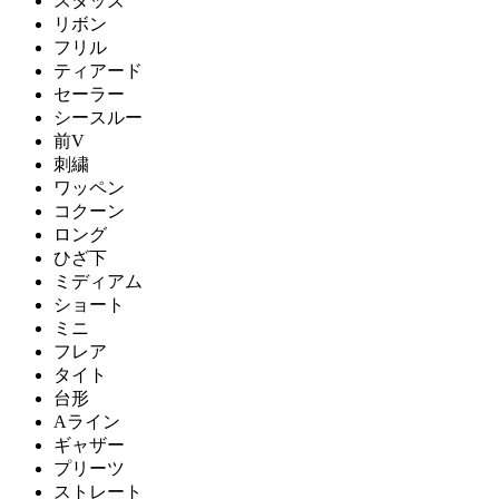
スタッズ
リボン
フリル
ティアード
セーラー
シースルー
前V
刺繍
ワッペン
コクーン
ロング
ひざ下
ミディアム
ショート
ミニ
フレア
タイト
台形
Aライン
ギャザー
プリーツ
ストレート