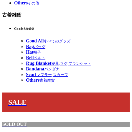
Others
その他
古着雑貨
Goods
古着雑貨
Good All
すべてのグッズ
Bag
バッグ
Hat
帽子
Belt
ベルト
Rug Blanket
寝具,ラグ,ブランケット
Bandana
バンダナ
Scarf
マフラー,スカーフ
Others
古着雑貨
SALE
SOLD OUT