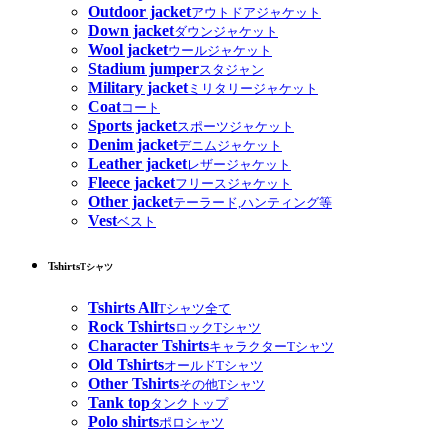
Outdoor jacket
アウトドアジャケット
Down jacket
ダウンジャケット
Wool jacket
ウールジャケット
Stadium jumper
スタジャン
Military jacket
ミリタリージャケット
Coat
コート
Sports jacket
スポーツジャケット
Denim jacket
デニムジャケット
Leather jacket
レザージャケット
Fleece jacket
フリースジャケット
Other jacket
テーラード,ハンティング等
Vest
ベスト
Tshirts
Tシャツ
Tshirts All
Tシャツ全て
Rock Tshirts
ロックTシャツ
Character Tshirts
キャラクターTシャツ
Old Tshirts
オールドTシャツ
Other Tshirts
その他Tシャツ
Tank top
タンクトップ
Polo shirts
ポロシャツ