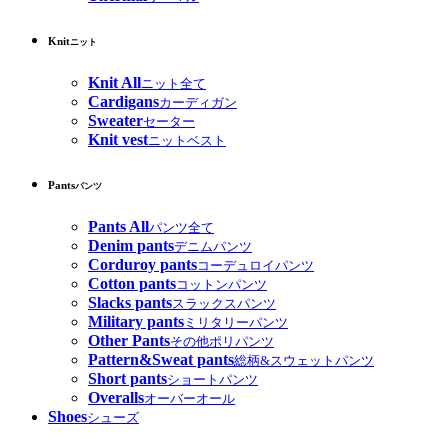
Knit
ニット
Knit All
ニット全て
Cardigans
カーディガン
Sweater
セーター
Knit vest
ニットベスト
Pants
パンツ
Pants All
パンツ全て
Denim pants
デニムパンツ
Corduroy pants
コーデュロイパンツ
Cotton pants
コットンパンツ
Slacks pants
スラックスパンツ
Military pants
ミリタリーパンツ
Other Pants
その他ポリパンツ
Pattern&Sweat pants
総柄&スウェットパンツ
Short pants
ショートパンツ
Overalls
オーバーオール
Shoes
シューズ