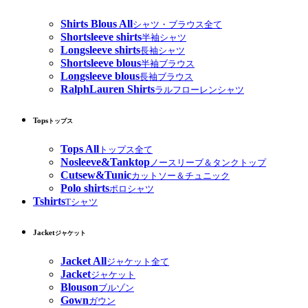
Shirts Blous All
シャツ・ブラウス全て
Shortsleeve shirts
半袖シャツ
Longsleeve shirts
長袖シャツ
Shortsleeve blous
半袖ブラウス
Longsleeve blous
長袖ブラウス
RalphLauren Shirts
ラルフローレンシャツ
Tops
トップス
Tops All
トップス全て
Nosleeve&Tanktop
ノースリーブ＆タンクトップ
Cutsew&Tunic
カットソー＆チュニック
Polo shirts
ポロシャツ
Tshirts
Tシャツ
Jacket
ジャケット
Jacket All
ジャケット全て
Jacket
ジャケット
Blouson
ブルゾン
Gown
ガウン