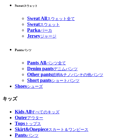
Sweat
スウェット
Sweat All
スウェット全て
Sweat
スウェット
Parka
パーカ
Jersey
ジャージ
Pants
パンツ
Pants All
パンツ全て
Denim pants
デニムパンツ
Other pants
総柄&チノパンその他パンツ
Short pants
ショートパンツ
Shoes
シューズ
キッズ
Kids All
すべてのキッズ
Outer
アウター
Tops
トップス
Skirt&Onepiece
スカート＆ワンピース
Pants
パンツ