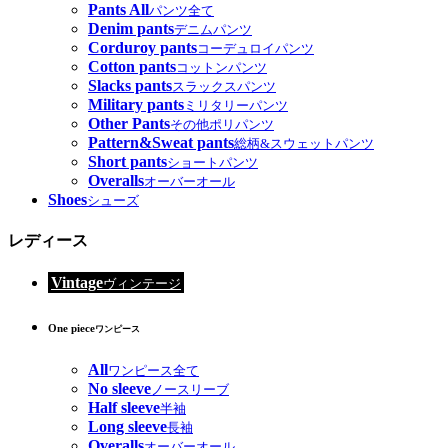
Pants All
パンツ全て
Denim pants
デニムパンツ
Corduroy pants
コーデュロイパンツ
Cotton pants
コットンパンツ
Slacks pants
スラックスパンツ
Military pants
ミリタリーパンツ
Other Pants
その他ポリパンツ
Pattern&Sweat pants
総柄&スウェットパンツ
Short pants
ショートパンツ
Overalls
オーバーオール
Shoes
シューズ
レディース
Vintage
ヴィンテージ
One piece
ワンピース
All
ワンピース全て
No sleeve
ノースリーブ
Half sleeve
半袖
Long sleeve
長袖
Overalls
オーバーオール