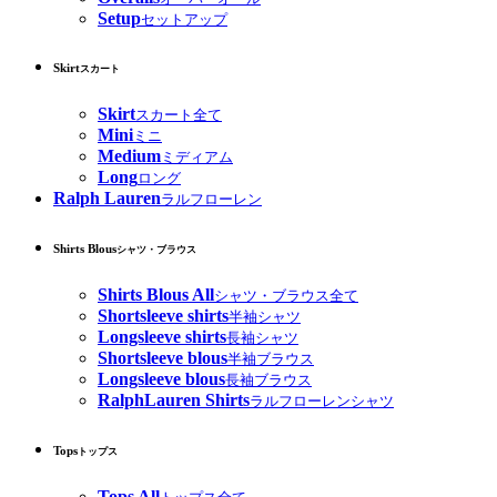
Setup
セットアップ
Skirt
スカート
Skirt
スカート全て
Mini
ミニ
Medium
ミディアム
Long
ロング
Ralph Lauren
ラルフローレン
Shirts Blous
シャツ・ブラウス
Shirts Blous All
シャツ・ブラウス全て
Shortsleeve shirts
半袖シャツ
Longsleeve shirts
長袖シャツ
Shortsleeve blous
半袖ブラウス
Longsleeve blous
長袖ブラウス
RalphLauren Shirts
ラルフローレンシャツ
Tops
トップス
Tops All