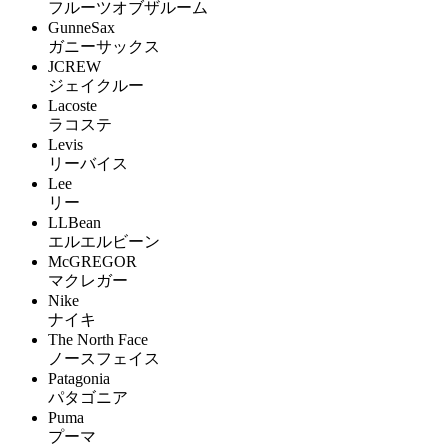
フルーツオブザルーム
GunneSax
ガニーサックス
JCREW
ジェイクルー
Lacoste
ラコステ
Levis
リーバイス
Lee
リー
LLBean
エルエルビーン
McGREGOR
マクレガー
Nike
ナイキ
The North Face
ノースフェイス
Patagonia
パタゴニア
Puma
プーマ