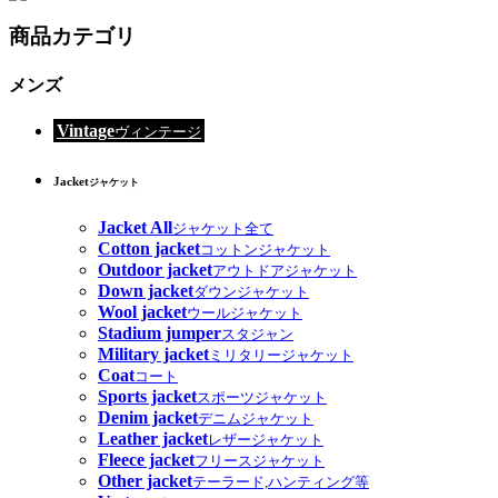
商品カテゴリ
メンズ
Vintage
ヴィンテージ
Jacket
ジャケット
Jacket All
ジャケット全て
Cotton jacket
コットンジャケット
Outdoor jacket
アウトドアジャケット
Down jacket
ダウンジャケット
Wool jacket
ウールジャケット
Stadium jumper
スタジャン
Military jacket
ミリタリージャケット
Coat
コート
Sports jacket
スポーツジャケット
Denim jacket
デニムジャケット
Leather jacket
レザージャケット
Fleece jacket
フリースジャケット
Other jacket
テーラード,ハンティング等