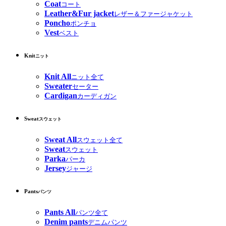
Coat
コート
Leather&Fur jacket
レザー＆ファージャケット
Poncho
ポンチョ
Vest
ベスト
Knit
ニット
Knit All
ニット全て
Sweater
セーター
Cardigan
カーディガン
Sweat
スウェット
Sweat All
スウェット全て
Sweat
スウェット
Parka
パーカ
Jersey
ジャージ
Pants
パンツ
Pants All
パンツ全て
Denim pants
デニムパンツ