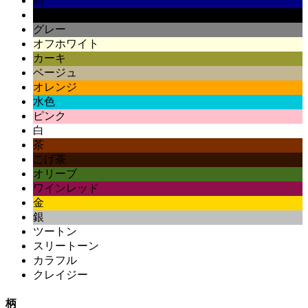
紺
黒
グレー
オフホワイト
カーキ
ベージュ
オレンジ
水色
ピンク
白
茶
こげ茶
オリーブ
ワインレッド
金
銀
ツートン
スリートーン
カラフル
クレイジー
柄