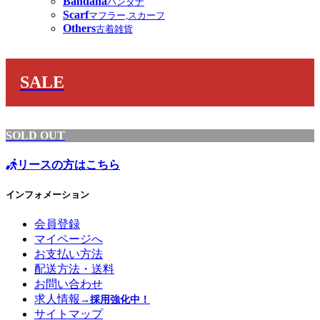
Bandana
バンダナ
Scarf
マフラー,スカーフ
Others
古着雑貨
SALE
SOLD OUT
リースの方はこちら
インフォメーション
会員登録
マイページへ
お支払い方法
配送方法・送料
お問い合わせ
求人情報
→採用強化中！
サイトマップ