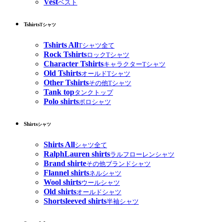
Vest
ベスト
Tshirts
Tシャツ
Tshirts All
Tシャツ全て
Rock Tshirts
ロックTシャツ
Character Tshirts
キャラクターTシャツ
Old Tshirts
オールドTシャツ
Other Tshirts
その他Tシャツ
Tank top
タンクトップ
Polo shirts
ポロシャツ
Shirts
シャツ
Shirts All
シャツ全て
RalphLauren shirts
ラルフローレンシャツ
Brand shirte
その他ブランドシャツ
Flannel shirts
ネルシャツ
Wool shirts
ウールシャツ
Old shirts
オールドシャツ
Shortsleeved shirts
半袖シャツ