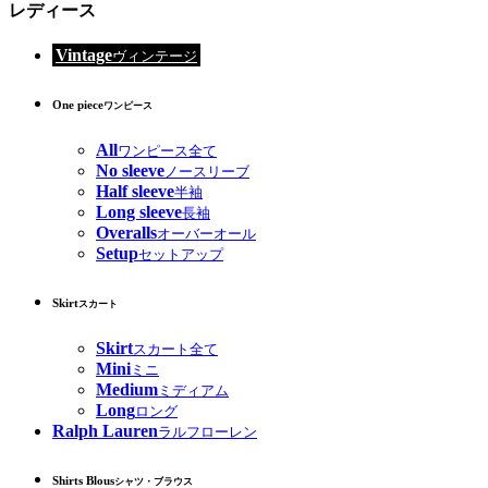
レディース
Vintage
ヴィンテージ
One piece
ワンピース
All
ワンピース全て
No sleeve
ノースリーブ
Half sleeve
半袖
Long sleeve
長袖
Overalls
オーバーオール
Setup
セットアップ
Skirt
スカート
Skirt
スカート全て
Mini
ミニ
Medium
ミディアム
Long
ロング
Ralph Lauren
ラルフローレン
Shirts Blous
シャツ・ブラウス