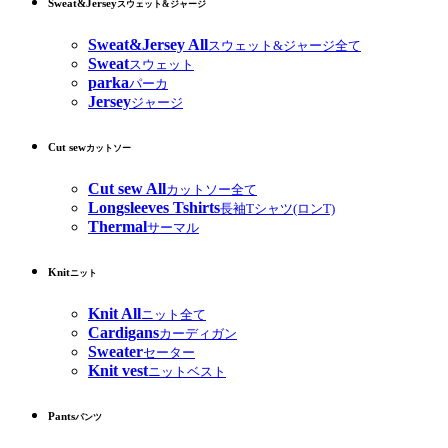
Sweat&Jersey
スウェット&ジャージ
Sweat&Jersey All
スウェット&ジャージ全て
Sweat
スウェット
parka
パーカ
Jersey
ジャージ
Cut sew
カットソー
Cut sew All
カットソー全て
Longsleeves Tshirts
長袖Tシャツ(ロンT)
Thermal
サーマル
Knit
ニット
Knit All
ニット全て
Cardigans
カーディガン
Sweater
セーター
Knit vest
ニットベスト
Pants
パンツ