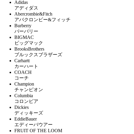
Adidas
アディダス
Abercrombie&Fitch
アバクロンビー&フィッチ
Burberry
バーバリー
BIGMAC
ビッグマック
BrooksBrothers
ブルックスブラザーズ
Carhartt
カーハート
COACH
コーチ
Champion
チャンピオン
Columbia
コロンビア
Dickies
ディッキーズ
EddieBauer
エディーバウアー
FRUIT OF THE LOOM