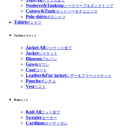
トップス全て
Nosleeve&Tanktop
ノースリーブ＆タンクトップ
Cutsew&Tunic
カットソー＆チュニック
Polo shirts
ポロシャツ
Tshirts
Tシャツ
Jacket
ジャケット
Jacket All
ジャケット全て
Jacket
ジャケット
Blouson
ブルゾン
Gown
ガウン
Coat
コート
Leather&Fur jacket
レザー＆ファージャケット
Poncho
ポンチョ
Vest
ベスト
Knit
ニット
Knit All
ニット全て
Sweater
セーター
Cardigan
カーディガン