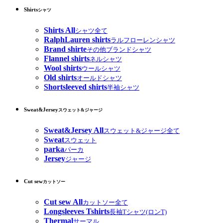
Shirts
シャツ
Shirts All
シャツ全て
RalphLauren shirts
ラルフローレンシャツ
Brand shirte
その他ブランドシャツ
Flannel shirts
ネルシャツ
Wool shirts
ウールシャツ
Old shirts
オールドシャツ
Shortsleeved shirts
半袖シャツ
Sweat&Jersey
スウェット&ジャージ
Sweat&Jersey All
スウェット&ジャージ全て
Sweat
スウェット
parka
パーカ
Jersey
ジャージ
Cut sew
カットソー
Cut sew All
カットソー全て
Longsleeves Tshirts
長袖Tシャツ(ロンT)
Thermal
サーマル