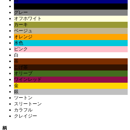
紺
黒
グレー
オフホワイト
カーキ
ベージュ
オレンジ
水色
ピンク
白
茶
こげ茶
オリーブ
ワインレッド
金
銀
ツートン
スリートーン
カラフル
クレイジー
柄