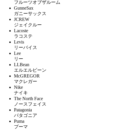
フルーツオブザルーム
GunneSax
ガニーサックス
JCREW
ジェイクルー
Lacoste
ラコステ
Levis
リーバイス
Lee
リー
LLBean
エルエルビーン
McGREGOR
マクレガー
Nike
ナイキ
The North Face
ノースフェイス
Patagonia
パタゴニア
Puma
プーマ