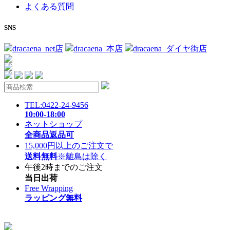
よくある質問
SNS
dracaena_net店
dracaena_本店
dracaena_ダイヤ街店
TEL:0422-24-9456
10:00-18:00
ネットショップ
全商品返品可
15,000円以上のご注文で
送料無料
※離島は除く
午後2時までのご注文
当日出荷
Free Wrapping
ラッピング無料