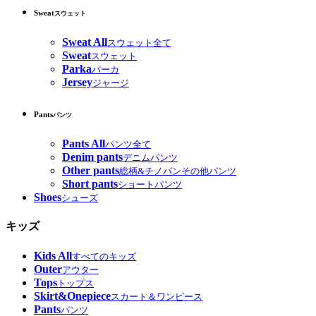
Sweat
スウェット
Sweat All
スウェット全て
Sweat
スウェット
Parka
パーカ
Jersey
ジャージ
Pants
パンツ
Pants All
パンツ全て
Denim pants
デニムパンツ
Other pants
総柄&チノパンその他パンツ
Short pants
ショートパンツ
Shoes
シューズ
キッズ
Kids All
すべてのキッズ
Outer
アウター
Tops
トップス
Skirt&Onepiece
スカート＆ワンピース
Pants
パンツ