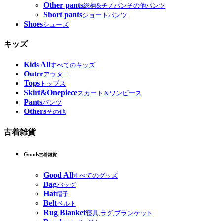
Other pants
総柄&チノパンその他パンツ
Short pants
ショートパンツ
Shoes
シューズ
キッズ
Kids All
すべてのキッズ
Outer
アウター
Tops
トップス
Skirt&Onepiece
スカート＆ワンピース
Pants
パンツ
Others
その他
古着雑貨
Goods
古着雑貨
Good All
すべてのグッズ
Bag
バッグ
Hat
帽子
Belt
ベルト
Rug Blanket
寝具,ラグ,ブランケット