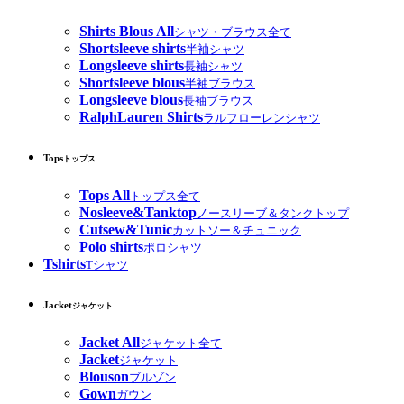
Shirts Blous All
シャツ・ブラウス全て
Shortsleeve shirts
半袖シャツ
Longsleeve shirts
長袖シャツ
Shortsleeve blous
半袖ブラウス
Longsleeve blous
長袖ブラウス
RalphLauren Shirts
ラルフローレンシャツ
Tops
トップス
Tops All
トップス全て
Nosleeve&Tanktop
ノースリーブ＆タンクトップ
Cutsew&Tunic
カットソー＆チュニック
Polo shirts
ポロシャツ
Tshirts
Tシャツ
Jacket
ジャケット
Jacket All
ジャケット全て
Jacket
ジャケット
Blouson
ブルゾン
Gown
ガウン