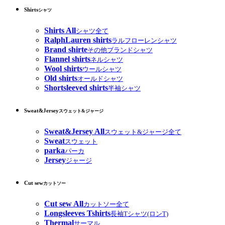
Shirts
シャツ
Shirts All
シャツ全て
RalphLauren shirts
ラルフローレンシャツ
Brand shirte
その他ブランドシャツ
Flannel shirts
ネルシャツ
Wool shirts
ウールシャツ
Old shirts
オールドシャツ
Shortsleeved shirts
半袖シャツ
Sweat&Jersey
スウェット&ジャージ
Sweat&Jersey All
スウェット&ジャージ全て
Sweat
スウェット
parka
パーカ
Jersey
ジャージ
Cut sew
カットソー
Cut sew All
カットソー全て
Longsleeves Tshirts
長袖Tシャツ(ロンT)
Thermal
サーマル