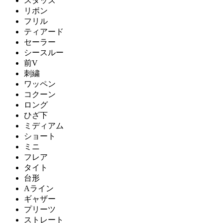
スタッズ
リボン
フリル
ティアード
セーラー
シースルー
前V
刺繍
ワッペン
コクーン
ロング
ひざ下
ミディアム
ショート
ミニ
フレア
タイト
台形
Aライン
ギャザー
プリーツ
ストレート