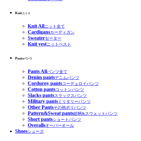
Knit
ニット
Knit All
ニット全て
Cardigans
カーディガン
Sweater
セーター
Knit vest
ニットベスト
Pants
パンツ
Pants All
パンツ全て
Denim pants
デニムパンツ
Corduroy pants
コーデュロイパンツ
Cotton pants
コットンパンツ
Slacks pants
スラックスパンツ
Military pants
ミリタリーパンツ
Other Pants
その他ポリパンツ
Pattern&Sweat pants
総柄&スウェットパンツ
Short pants
ショートパンツ
Overalls
オーバーオール
Shoes
シューズ