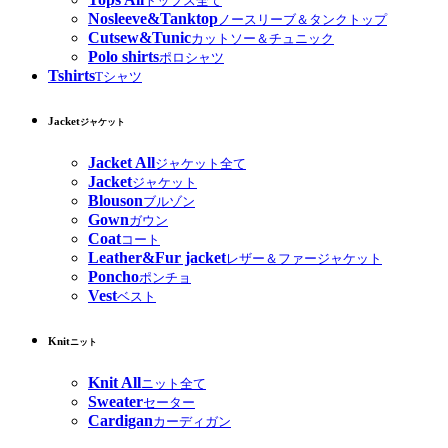
トップス全て
Nosleeve&Tanktop
ノースリーブ＆タンクトップ
Cutsew&Tunic
カットソー＆チュニック
Polo shirts
ポロシャツ
Tshirts
Tシャツ
Jacket
ジャケット
Jacket All
ジャケット全て
Jacket
ジャケット
Blouson
ブルゾン
Gown
ガウン
Coat
コート
Leather&Fur jacket
レザー＆ファージャケット
Poncho
ポンチョ
Vest
ベスト
Knit
ニット
Knit All
ニット全て
Sweater
セーター
Cardigan
カーディガン