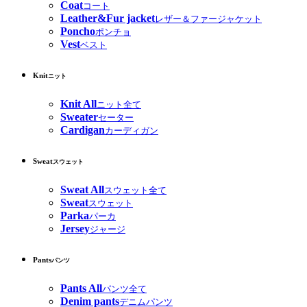
Coat
コート
Leather&Fur jacket
レザー＆ファージャケット
Poncho
ポンチョ
Vest
ベスト
Knit
ニット
Knit All
ニット全て
Sweater
セーター
Cardigan
カーディガン
Sweat
スウェット
Sweat All
スウェット全て
Sweat
スウェット
Parka
パーカ
Jersey
ジャージ
Pants
パンツ
Pants All
パンツ全て
Denim pants
デニムパンツ