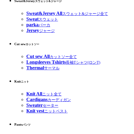
Sweat&Jersey
スウェット&ジャージ
Sweat&Jersey All
スウェット&ジャージ全て
Sweat
スウェット
parka
パーカ
Jersey
ジャージ
Cut sew
カットソー
Cut sew All
カットソー全て
Longsleeves Tshirts
長袖Tシャツ(ロンT)
Thermal
サーマル
Knit
ニット
Knit All
ニット全て
Cardigans
カーディガン
Sweater
セーター
Knit vest
ニットベスト
Pants
パンツ