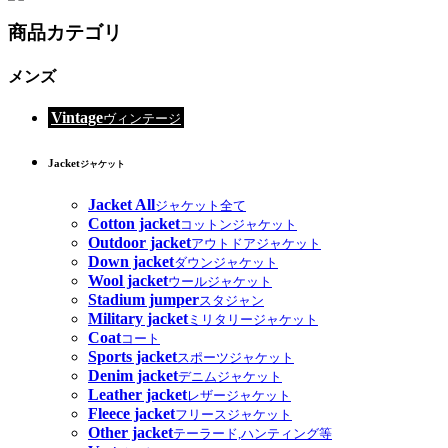
商品カテゴリ
メンズ
Vintage
ヴィンテージ
Jacket
ジャケット
Jacket All
ジャケット全て
Cotton jacket
コットンジャケット
Outdoor jacket
アウトドアジャケット
Down jacket
ダウンジャケット
Wool jacket
ウールジャケット
Stadium jumper
スタジャン
Military jacket
ミリタリージャケット
Coat
コート
Sports jacket
スポーツジャケット
Denim jacket
デニムジャケット
Leather jacket
レザージャケット
Fleece jacket
フリースジャケット
Other jacket
テーラード,ハンティング等