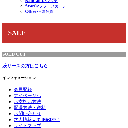
Bandana
バンダナ
Scarf
マフラー,スカーフ
Others
古着雑貨
SALE
SOLD OUT
リースの方はこちら
インフォメーション
会員登録
マイページへ
お支払い方法
配送方法・送料
お問い合わせ
求人情報
→採用強化中！
サイトマップ