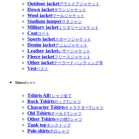
Outdoor jacket
アウトドアジャケット
Down jacket
ダウンジャケット
Wool jacket
ウールジャケット
Stadium jumper
スタジャン
Military jacket
ミリタリージャケット
Coat
コート
Sports jacket
スポーツジャケット
Denim jacket
デニムジャケット
Leather jacket
レザージャケット
Fleece jacket
フリースジャケット
Other jacket
テーラード,ハンティング等
Vest
ベスト
Tshirts
Tシャツ
Tshirts All
Tシャツ全て
Rock Tshirts
ロックTシャツ
Character Tshirts
キャラクターTシャツ
Old Tshirts
オールドTシャツ
Other Tshirts
その他Tシャツ
Tank top
タンクトップ
Polo shirts
ポロシャツ