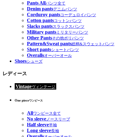
Pants All
パンツ全て
Denim pants
デニムパンツ
Corduroy pants
コーデュロイパンツ
Cotton pants
コットンパンツ
Slacks pants
スラックスパンツ
Military pants
ミリタリーパンツ
Other Pants
その他ポリパンツ
Pattern&Sweat pants
総柄&スウェットパンツ
Short pants
ショートパンツ
Overalls
オーバーオール
Shoes
シューズ
レディース
Vintage
ヴィンテージ
One piece
ワンピース
All
ワンピース全て
No sleeve
ノースリーブ
Half sleeve
半袖
Long sleeve
長袖
Overalls
オーバーオール