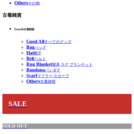
Others
その他
古着雑貨
Goods
古着雑貨
Good All
すべてのグッズ
Bag
バッグ
Hat
帽子
Belt
ベルト
Rug Blanket
寝具,ラグ,ブランケット
Bandana
バンダナ
Scarf
マフラー,スカーフ
Others
古着雑貨
SALE
SOLD OUT