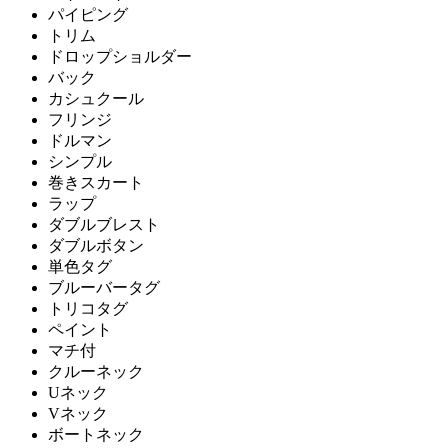
パイピング
トリム
ドロップショルダー
バック
カシュクール
フリンジ
ドルマン
シンプル
巻きスカート
ラップ
ダブルブレスト
ダブルボタン
単色タグ
ブルーバータグ
トリコタグ
ペイント
マチ付
クルーネック
Uネック
Vネック
ボートネック