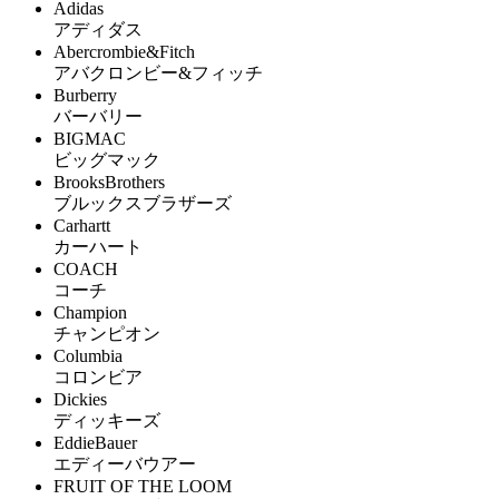
Adidas
アディダス
Abercrombie&Fitch
アバクロンビー&フィッチ
Burberry
バーバリー
BIGMAC
ビッグマック
BrooksBrothers
ブルックスブラザーズ
Carhartt
カーハート
COACH
コーチ
Champion
チャンピオン
Columbia
コロンビア
Dickies
ディッキーズ
EddieBauer
エディーバウアー
FRUIT OF THE LOOM