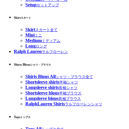
Setup
セットアップ
Skirt
スカート
Skirt
スカート全て
Mini
ミニ
Medium
ミディアム
Long
ロング
Ralph Lauren
ラルフローレン
Shirts Blous
シャツ・ブラウス
Shirts Blous All
シャツ・ブラウス全て
Shortsleeve shirts
半袖シャツ
Longsleeve shirts
長袖シャツ
Shortsleeve blous
半袖ブラウス
Longsleeve blous
長袖ブラウス
RalphLauren Shirts
ラルフローレンシャツ
Tops
トップス
Tops All