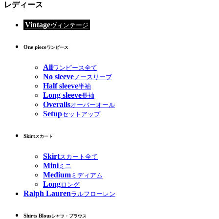
レディース
Vintage
ヴィンテージ
One piece
ワンピース
All
ワンピース全て
No sleeve
ノースリーブ
Half sleeve
半袖
Long sleeve
長袖
Overalls
オーバーオール
Setup
セットアップ
Skirt
スカート
Skirt
スカート全て
Mini
ミニ
Medium
ミディアム
Long
ロング
Ralph Lauren
ラルフローレン
Shirts Blous
シャツ・ブラウス