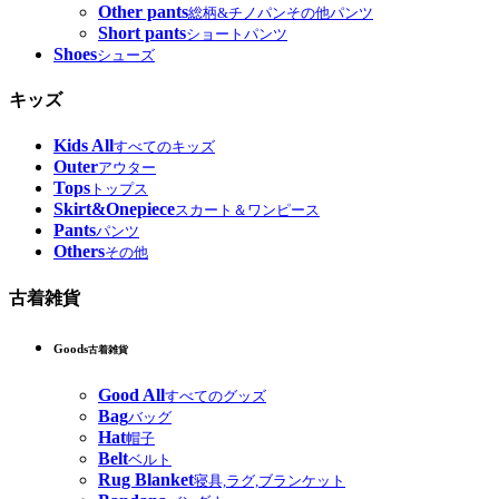
Other pants
総柄&チノパンその他パンツ
Short pants
ショートパンツ
Shoes
シューズ
キッズ
Kids All
すべてのキッズ
Outer
アウター
Tops
トップス
Skirt&Onepiece
スカート＆ワンピース
Pants
パンツ
Others
その他
古着雑貨
Goods
古着雑貨
Good All
すべてのグッズ
Bag
バッグ
Hat
帽子
Belt
ベルト
Rug Blanket
寝具,ラグ,ブランケット