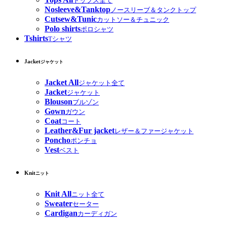
トップス全て
Nosleeve&Tanktop
ノースリーブ＆タンクトップ
Cutsew&Tunic
カットソー＆チュニック
Polo shirts
ポロシャツ
Tshirts
Tシャツ
Jacket
ジャケット
Jacket All
ジャケット全て
Jacket
ジャケット
Blouson
ブルゾン
Gown
ガウン
Coat
コート
Leather&Fur jacket
レザー＆ファージャケット
Poncho
ポンチョ
Vest
ベスト
Knit
ニット
Knit All
ニット全て
Sweater
セーター
Cardigan
カーディガン