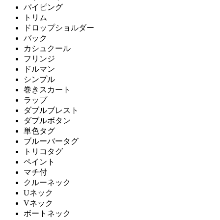
パイピング
トリム
ドロップショルダー
バック
カシュクール
フリンジ
ドルマン
シンプル
巻きスカート
ラップ
ダブルブレスト
ダブルボタン
単色タグ
ブルーバータグ
トリコタグ
ペイント
マチ付
クルーネック
Uネック
Vネック
ボートネック