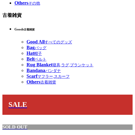
Others
その他
古着雑貨
Goods
古着雑貨
Good All
すべてのグッズ
Bag
バッグ
Hat
帽子
Belt
ベルト
Rug Blanket
寝具,ラグ,ブランケット
Bandana
バンダナ
Scarf
マフラー,スカーフ
Others
古着雑貨
SALE
SOLD OUT