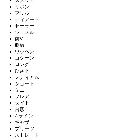
スタッズ
リボン
フリル
ティアード
セーラー
シースルー
前V
刺繍
ワッペン
コクーン
ロング
ひざ下
ミディアム
ショート
ミニ
フレア
タイト
台形
Aライン
ギャザー
プリーツ
ストレート