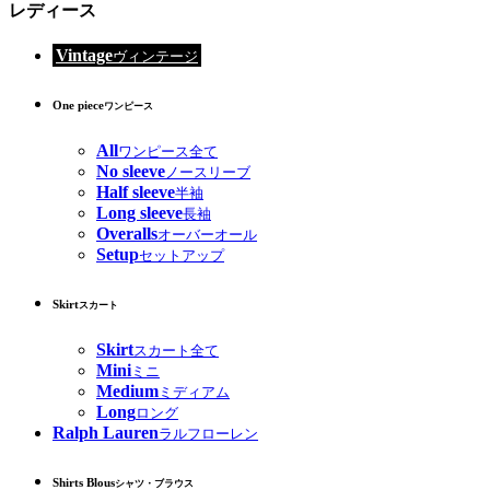
レディース
Vintage
ヴィンテージ
One piece
ワンピース
All
ワンピース全て
No sleeve
ノースリーブ
Half sleeve
半袖
Long sleeve
長袖
Overalls
オーバーオール
Setup
セットアップ
Skirt
スカート
Skirt
スカート全て
Mini
ミニ
Medium
ミディアム
Long
ロング
Ralph Lauren
ラルフローレン
Shirts Blous
シャツ・ブラウス