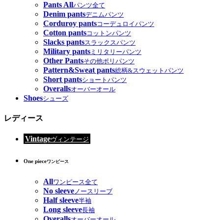
Pants All
パンツ全て
Denim pants
デニムパンツ
Corduroy pants
コーデュロイパンツ
Cotton pants
コットンパンツ
Slacks pants
スラックスパンツ
Military pants
ミリタリーパンツ
Other Pants
その他ポリパンツ
Pattern&Sweat pants
総柄&スウェットパンツ
Short pants
ショートパンツ
Overalls
オーバーオール
Shoes
シューズ
レディース
Vintage
ヴィンテージ
One piece
ワンピース
All
ワンピース全て
No sleeve
ノースリーブ
Half sleeve
半袖
Long sleeve
長袖
Overalls
オーバーオール