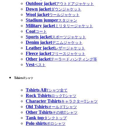
Outdoor jacket
アウトドアジャケット
Down jacket
ダウンジャケット
Wool jacket
ウールジャケット
Stadium jumper
スタジャン
Military jacket
ミリタリージャケット
Coat
コート
Sports jacket
スポーツジャケット
Denim jacket
デニムジャケット
Leather jacket
レザージャケット
Fleece jacket
フリースジャケット
Other jacket
テーラード,ハンティング等
Vest
ベスト
Tshirts
Tシャツ
Tshirts All
Tシャツ全て
Rock Tshirts
ロックTシャツ
Character Tshirts
キャラクターTシャツ
Old Tshirts
オールドTシャツ
Other Tshirts
その他Tシャツ
Tank top
タンクトップ
Polo shirts
ポロシャツ