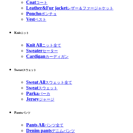
Coat
コート
Leather&Fur jacket
レザー＆ファージャケット
Poncho
ポンチョ
Vest
ベスト
Knit
ニット
Knit All
ニット全て
Sweater
セーター
Cardigan
カーディガン
Sweat
スウェット
Sweat All
スウェット全て
Sweat
スウェット
Parka
パーカ
Jersey
ジャージ
Pants
パンツ
Pants All
パンツ全て
Denim pants
デニムパンツ