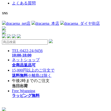
よくある質問
SNS
dracaena_net店
dracaena_本店
dracaena_ダイヤ街店
TEL:0422-24-9456
10:00-18:00
ネットショップ
全商品返品可
15,000円以上のご注文で
送料無料
※離島は除く
午後2時までのご注文
当日出荷
Free Wrapping
ラッピング無料