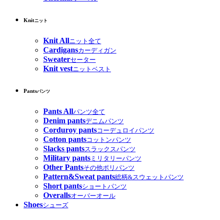
Knit
ニット
Knit All
ニット全て
Cardigans
カーディガン
Sweater
セーター
Knit vest
ニットベスト
Pants
パンツ
Pants All
パンツ全て
Denim pants
デニムパンツ
Corduroy pants
コーデュロイパンツ
Cotton pants
コットンパンツ
Slacks pants
スラックスパンツ
Military pants
ミリタリーパンツ
Other Pants
その他ポリパンツ
Pattern&Sweat pants
総柄&スウェットパンツ
Short pants
ショートパンツ
Overalls
オーバーオール
Shoes
シューズ