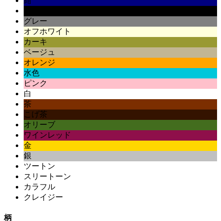
紺
黒
グレー
オフホワイト
カーキ
ベージュ
オレンジ
水色
ピンク
白
茶
こげ茶
オリーブ
ワインレッド
金
銀
ツートン
スリートーン
カラフル
クレイジー
柄