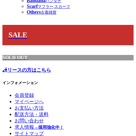
Bandana
バンダナ
Scarf
マフラー,スカーフ
Others
古着雑貨
SALE
SOLD OUT
リースの方はこちら
インフォメーション
会員登録
マイページへ
お支払い方法
配送方法・送料
お問い合わせ
求人情報
→採用強化中！
サイトマップ