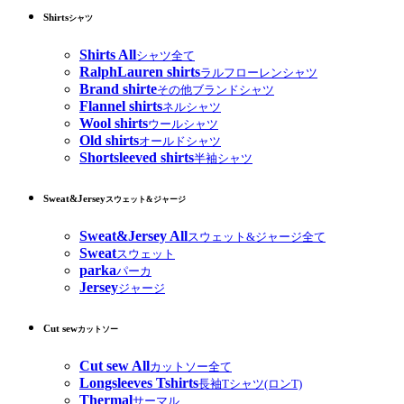
Shirts
シャツ
Shirts All
シャツ全て
RalphLauren shirts
ラルフローレンシャツ
Brand shirte
その他ブランドシャツ
Flannel shirts
ネルシャツ
Wool shirts
ウールシャツ
Old shirts
オールドシャツ
Shortsleeved shirts
半袖シャツ
Sweat&Jersey
スウェット&ジャージ
Sweat&Jersey All
スウェット&ジャージ全て
Sweat
スウェット
parka
パーカ
Jersey
ジャージ
Cut sew
カットソー
Cut sew All
カットソー全て
Longsleeves Tshirts
長袖Tシャツ(ロンT)
Thermal
サーマル