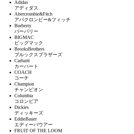
Adidas
アディダス
Abercrombie&Fitch
アバクロンビー&フィッチ
Burberry
バーバリー
BIGMAC
ビッグマック
BrooksBrothers
ブルックスブラザーズ
Carhartt
カーハート
COACH
コーチ
Champion
チャンピオン
Columbia
コロンビア
Dickies
ディッキーズ
EddieBauer
エディーバウアー
FRUIT OF THE LOOM