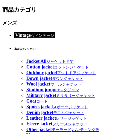
商品カテゴリ
メンズ
Vintage
ヴィンテージ
Jacket
ジャケット
Jacket All
ジャケット全て
Cotton jacket
コットンジャケット
Outdoor jacket
アウトドアジャケット
Down jacket
ダウンジャケット
Wool jacket
ウールジャケット
Stadium jumper
スタジャン
Military jacket
ミリタリージャケット
Coat
コート
Sports jacket
スポーツジャケット
Denim jacket
デニムジャケット
Leather jacket
レザージャケット
Fleece jacket
フリースジャケット
Other jacket
テーラード,ハンティング等