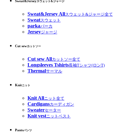
Sweat&Jersey
スウェット&ジャージ
Sweat&Jersey All
スウェット&ジャージ全て
Sweat
スウェット
parka
パーカ
Jersey
ジャージ
Cut sew
カットソー
Cut sew All
カットソー全て
Longsleeves Tshirts
長袖Tシャツ(ロンT)
Thermal
サーマル
Knit
ニット
Knit All
ニット全て
Cardigans
カーディガン
Sweater
セーター
Knit vest
ニットベスト
Pants
パンツ