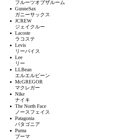
フルーツオブザルーム
GunneSax
ガニーサックス
JCREW
ジェイクルー
Lacoste
ラコステ
Levis
リーバイス
Lee
リー
LLBean
エルエルビーン
McGREGOR
マクレガー
Nike
ナイキ
The North Face
ノースフェイス
Patagonia
パタゴニア
Puma
プーマ