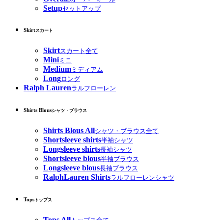
Setup
セットアップ
Skirt
スカート
Skirt
スカート全て
Mini
ミニ
Medium
ミディアム
Long
ロング
Ralph Lauren
ラルフローレン
Shirts Blous
シャツ・ブラウス
Shirts Blous All
シャツ・ブラウス全て
Shortsleeve shirts
半袖シャツ
Longsleeve shirts
長袖シャツ
Shortsleeve blous
半袖ブラウス
Longsleeve blous
長袖ブラウス
RalphLauren Shirts
ラルフローレンシャツ
Tops
トップス
Tops All