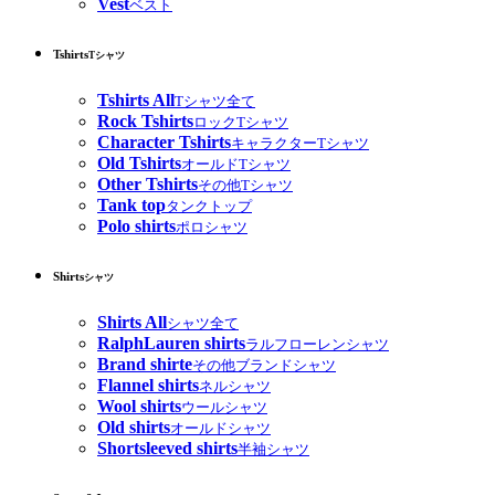
Vest
ベスト
Tshirts
Tシャツ
Tshirts All
Tシャツ全て
Rock Tshirts
ロックTシャツ
Character Tshirts
キャラクターTシャツ
Old Tshirts
オールドTシャツ
Other Tshirts
その他Tシャツ
Tank top
タンクトップ
Polo shirts
ポロシャツ
Shirts
シャツ
Shirts All
シャツ全て
RalphLauren shirts
ラルフローレンシャツ
Brand shirte
その他ブランドシャツ
Flannel shirts
ネルシャツ
Wool shirts
ウールシャツ
Old shirts
オールドシャツ
Shortsleeved shirts
半袖シャツ