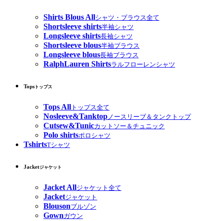
Shirts Blous All
シャツ・ブラウス全て
Shortsleeve shirts
半袖シャツ
Longsleeve shirts
長袖シャツ
Shortsleeve blous
半袖ブラウス
Longsleeve blous
長袖ブラウス
RalphLauren Shirts
ラルフローレンシャツ
Tops
トップス
Tops All
トップス全て
Nosleeve&Tanktop
ノースリーブ＆タンクトップ
Cutsew&Tunic
カットソー＆チュニック
Polo shirts
ポロシャツ
Tshirts
Tシャツ
Jacket
ジャケット
Jacket All
ジャケット全て
Jacket
ジャケット
Blouson
ブルゾン
Gown
ガウン