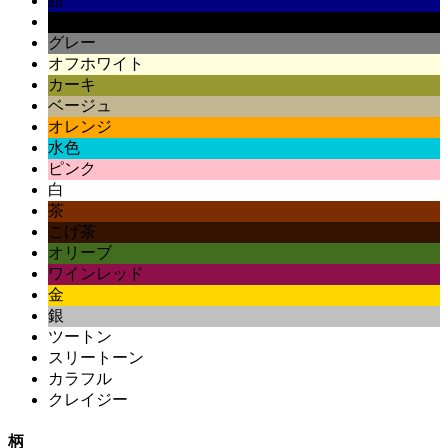
紺
黒
グレー
オフホワイト
カーキ
ベージュ
オレンジ
水色
ピンク
白
茶
こげ茶
オリーブ
ワインレッド
金
銀
ツートン
スリートーン
カラフル
クレイジー
柄