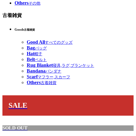
Others
その他
古着雑貨
Goods
古着雑貨
Good All
すべてのグッズ
Bag
バッグ
Hat
帽子
Belt
ベルト
Rug Blanket
寝具,ラグ,ブランケット
Bandana
バンダナ
Scarf
マフラー,スカーフ
Others
古着雑貨
SALE
SOLD OUT