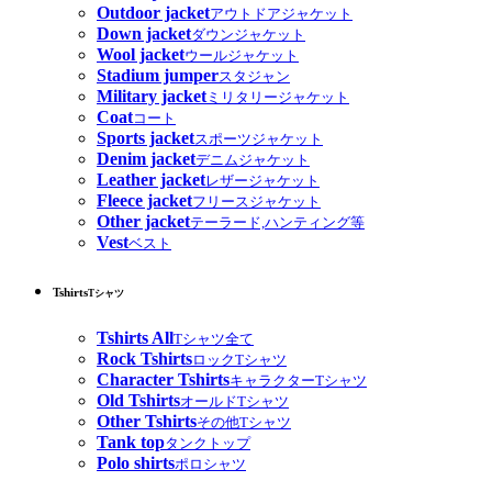
Outdoor jacket
アウトドアジャケット
Down jacket
ダウンジャケット
Wool jacket
ウールジャケット
Stadium jumper
スタジャン
Military jacket
ミリタリージャケット
Coat
コート
Sports jacket
スポーツジャケット
Denim jacket
デニムジャケット
Leather jacket
レザージャケット
Fleece jacket
フリースジャケット
Other jacket
テーラード,ハンティング等
Vest
ベスト
Tshirts
Tシャツ
Tshirts All
Tシャツ全て
Rock Tshirts
ロックTシャツ
Character Tshirts
キャラクターTシャツ
Old Tshirts
オールドTシャツ
Other Tshirts
その他Tシャツ
Tank top
タンクトップ
Polo shirts
ポロシャツ