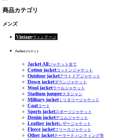
商品カテゴリ
メンズ
Vintage
ヴィンテージ
Jacket
ジャケット
Jacket All
ジャケット全て
Cotton jacket
コットンジャケット
Outdoor jacket
アウトドアジャケット
Down jacket
ダウンジャケット
Wool jacket
ウールジャケット
Stadium jumper
スタジャン
Military jacket
ミリタリージャケット
Coat
コート
Sports jacket
スポーツジャケット
Denim jacket
デニムジャケット
Leather jacket
レザージャケット
Fleece jacket
フリースジャケット
Other jacket
テーラード,ハンティング等