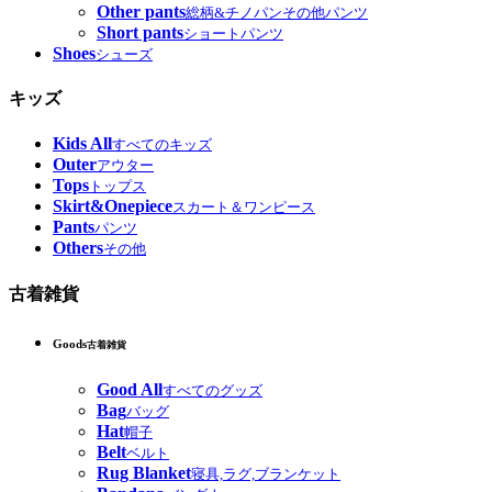
Other pants
総柄&チノパンその他パンツ
Short pants
ショートパンツ
Shoes
シューズ
キッズ
Kids All
すべてのキッズ
Outer
アウター
Tops
トップス
Skirt&Onepiece
スカート＆ワンピース
Pants
パンツ
Others
その他
古着雑貨
Goods
古着雑貨
Good All
すべてのグッズ
Bag
バッグ
Hat
帽子
Belt
ベルト
Rug Blanket
寝具,ラグ,ブランケット