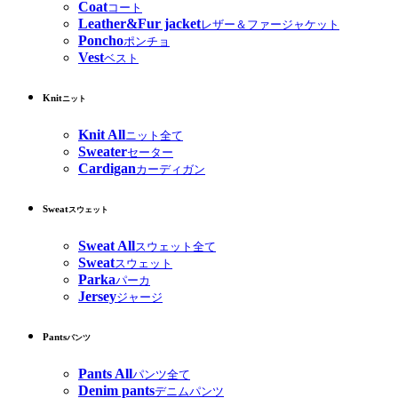
Coat
コート
Leather&Fur jacket
レザー＆ファージャケット
Poncho
ポンチョ
Vest
ベスト
Knit
ニット
Knit All
ニット全て
Sweater
セーター
Cardigan
カーディガン
Sweat
スウェット
Sweat All
スウェット全て
Sweat
スウェット
Parka
パーカ
Jersey
ジャージ
Pants
パンツ
Pants All
パンツ全て
Denim pants
デニムパンツ