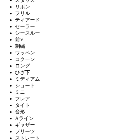
スタッズ
リボン
フリル
ティアード
セーラー
シースルー
前V
刺繍
ワッペン
コクーン
ロング
ひざ下
ミディアム
ショート
ミニ
フレア
タイト
台形
Aライン
ギャザー
プリーツ
ストレート