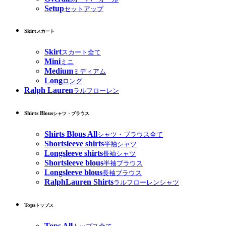
Setup
セットアップ
Skirt
スカート
Skirt
スカート全て
Mini
ミニ
Medium
ミディアム
Long
ロング
Ralph Lauren
ラルフローレン
Shirts Blous
シャツ・ブラウス
Shirts Blous All
シャツ・ブラウス全て
Shortsleeve shirts
半袖シャツ
Longsleeve shirts
長袖シャツ
Shortsleeve blous
半袖ブラウス
Longsleeve blous
長袖ブラウス
RalphLauren Shirts
ラルフローレンシャツ
Tops
トップス
Tops All