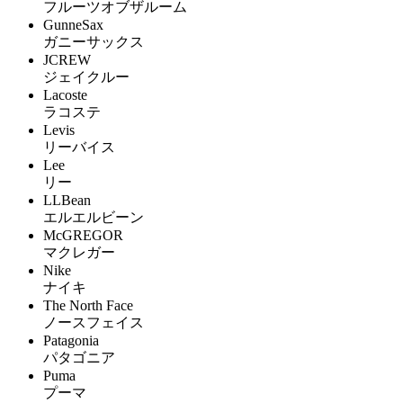
フルーツオブザルーム
GunneSax
ガニーサックス
JCREW
ジェイクルー
Lacoste
ラコステ
Levis
リーバイス
Lee
リー
LLBean
エルエルビーン
McGREGOR
マクレガー
Nike
ナイキ
The North Face
ノースフェイス
Patagonia
パタゴニア
Puma
プーマ