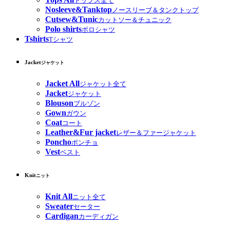
トップス全て
Nosleeve&Tanktop
ノースリーブ＆タンクトップ
Cutsew&Tunic
カットソー＆チュニック
Polo shirts
ポロシャツ
Tshirts
Tシャツ
Jacket
ジャケット
Jacket All
ジャケット全て
Jacket
ジャケット
Blouson
ブルゾン
Gown
ガウン
Coat
コート
Leather&Fur jacket
レザー＆ファージャケット
Poncho
ポンチョ
Vest
ベスト
Knit
ニット
Knit All
ニット全て
Sweater
セーター
Cardigan
カーディガン