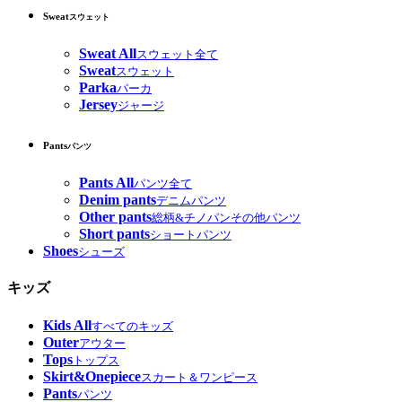
Sweat
スウェット
Sweat All
スウェット全て
Sweat
スウェット
Parka
パーカ
Jersey
ジャージ
Pants
パンツ
Pants All
パンツ全て
Denim pants
デニムパンツ
Other pants
総柄&チノパンその他パンツ
Short pants
ショートパンツ
Shoes
シューズ
キッズ
Kids All
すべてのキッズ
Outer
アウター
Tops
トップス
Skirt&Onepiece
スカート＆ワンピース
Pants
パンツ