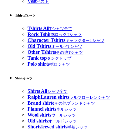
Vest
ベスト
Tshirts
Tシャツ
Tshirts All
Tシャツ全て
Rock Tshirts
ロックTシャツ
Character Tshirts
キャラクターTシャツ
Old Tshirts
オールドTシャツ
Other Tshirts
その他Tシャツ
Tank top
タンクトップ
Polo shirts
ポロシャツ
Shirts
シャツ
Shirts All
シャツ全て
RalphLauren shirts
ラルフローレンシャツ
Brand shirte
その他ブランドシャツ
Flannel shirts
ネルシャツ
Wool shirts
ウールシャツ
Old shirts
オールドシャツ
Shortsleeved shirts
半袖シャツ