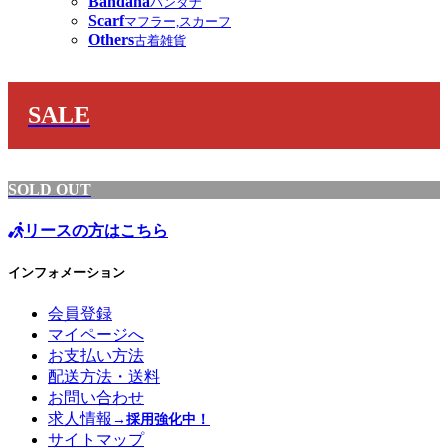
Bandana
バンダナ
Scarf
マフラー,スカーフ
Others
古着雑貨
SALE
SOLD OUT
リースの方はこちら
インフォメーション
会員登録
マイページへ
お支払い方法
配送方法・送料
お問い合わせ
求人情報
→採用強化中！
サイトマップ