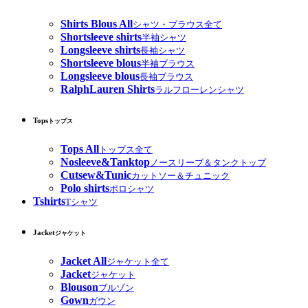
Shirts Blous All
シャツ・ブラウス全て
Shortsleeve shirts
半袖シャツ
Longsleeve shirts
長袖シャツ
Shortsleeve blous
半袖ブラウス
Longsleeve blous
長袖ブラウス
RalphLauren Shirts
ラルフローレンシャツ
Tops
トップス
Tops All
トップス全て
Nosleeve&Tanktop
ノースリーブ＆タンクトップ
Cutsew&Tunic
カットソー＆チュニック
Polo shirts
ポロシャツ
Tshirts
Tシャツ
Jacket
ジャケット
Jacket All
ジャケット全て
Jacket
ジャケット
Blouson
ブルゾン
Gown
ガウン