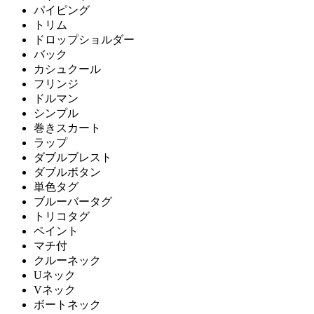
パイピング
トリム
ドロップショルダー
バック
カシュクール
フリンジ
ドルマン
シンプル
巻きスカート
ラップ
ダブルブレスト
ダブルボタン
単色タグ
ブルーバータグ
トリコタグ
ペイント
マチ付
クルーネック
Uネック
Vネック
ボートネック