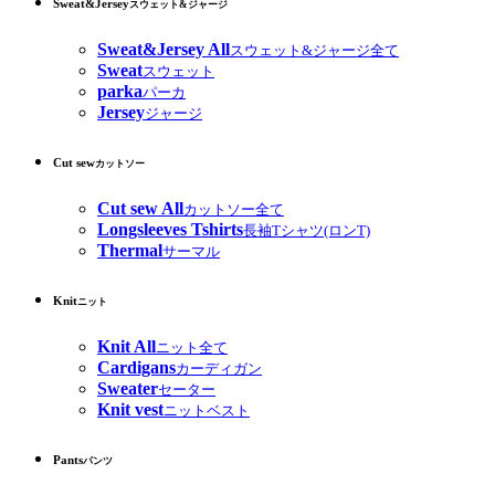
Sweat&Jersey
スウェット&ジャージ
Sweat&Jersey All
スウェット&ジャージ全て
Sweat
スウェット
parka
パーカ
Jersey
ジャージ
Cut sew
カットソー
Cut sew All
カットソー全て
Longsleeves Tshirts
長袖Tシャツ(ロンT)
Thermal
サーマル
Knit
ニット
Knit All
ニット全て
Cardigans
カーディガン
Sweater
セーター
Knit vest
ニットベスト
Pants
パンツ