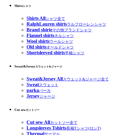
Shirts
シャツ
Shirts All
シャツ全て
RalphLauren shirts
ラルフローレンシャツ
Brand shirte
その他ブランドシャツ
Flannel shirts
ネルシャツ
Wool shirts
ウールシャツ
Old shirts
オールドシャツ
Shortsleeved shirts
半袖シャツ
Sweat&Jersey
スウェット&ジャージ
Sweat&Jersey All
スウェット&ジャージ全て
Sweat
スウェット
parka
パーカ
Jersey
ジャージ
Cut sew
カットソー
Cut sew All
カットソー全て
Longsleeves Tshirts
長袖Tシャツ(ロンT)
Thermal
サーマル