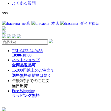
よくある質問
SNS
dracaena_net店
dracaena_本店
dracaena_ダイヤ街店
TEL:0422-24-9456
10:00-18:00
ネットショップ
全商品返品可
15,000円以上のご注文で
送料無料
※離島は除く
午後2時までのご注文
当日出荷
Free Wrapping
ラッピング無料