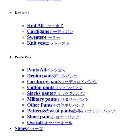
Knit
ニット
Knit All
ニット全て
Cardigans
カーディガン
Sweater
セーター
Knit vest
ニットベスト
Pants
パンツ
Pants All
パンツ全て
Denim pants
デニムパンツ
Corduroy pants
コーデュロイパンツ
Cotton pants
コットンパンツ
Slacks pants
スラックスパンツ
Military pants
ミリタリーパンツ
Other Pants
その他ポリパンツ
Pattern&Sweat pants
総柄&スウェットパンツ
Short pants
ショートパンツ
Overalls
オーバーオール
Shoes
シューズ