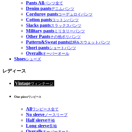
Pants All
パンツ全て
Denim pants
デニムパンツ
Corduroy pants
コーデュロイパンツ
Cotton pants
コットンパンツ
Slacks pants
スラックスパンツ
Military pants
ミリタリーパンツ
Other Pants
その他ポリパンツ
Pattern&Sweat pants
総柄&スウェットパンツ
Short pants
ショートパンツ
Overalls
オーバーオール
Shoes
シューズ
レディース
Vintage
ヴィンテージ
One piece
ワンピース
All
ワンピース全て
No sleeve
ノースリーブ
Half sleeve
半袖
Long sleeve
長袖
Overalls
オーバーオール