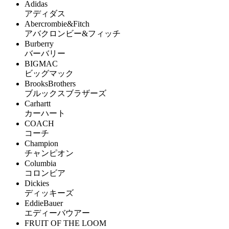
Adidas
アディダス
Abercrombie&Fitch
アバクロンビー&フィッチ
Burberry
バーバリー
BIGMAC
ビッグマック
BrooksBrothers
ブルックスブラザーズ
Carhartt
カーハート
COACH
コーチ
Champion
チャンピオン
Columbia
コロンビア
Dickies
ディッキーズ
EddieBauer
エディーバウアー
FRUIT OF THE LOOM