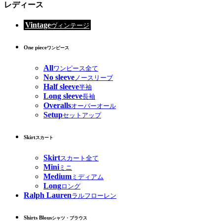
レディース
Vintage
ヴィンテージ
One piece
ワンピース
All
ワンピース全て
No sleeve
ノースリーブ
Half sleeve
半袖
Long sleeve
長袖
Overalls
オーバーオール
Setup
セットアップ
Skirt
スカート
Skirt
スカート全て
Mini
ミニ
Medium
ミディアム
Long
ロング
Ralph Lauren
ラルフローレン
Shirts Blous
シャツ・ブラウス