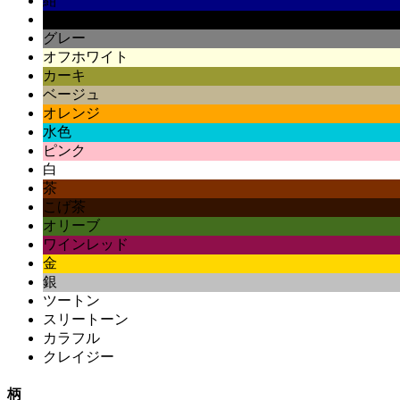
紺
黒
グレー
オフホワイト
カーキ
ベージュ
オレンジ
水色
ピンク
白
茶
こげ茶
オリーブ
ワインレッド
金
銀
ツートン
スリートーン
カラフル
クレイジー
柄