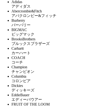
Adidas
アディダス
Abercrombie&Fitch
アバクロンビー&フィッチ
Burberry
バーバリー
BIGMAC
ビッグマック
BrooksBrothers
ブルックスブラザーズ
Carhartt
カーハート
COACH
コーチ
Champion
チャンピオン
Columbia
コロンビア
Dickies
ディッキーズ
EddieBauer
エディーバウアー
FRUIT OF THE LOOM