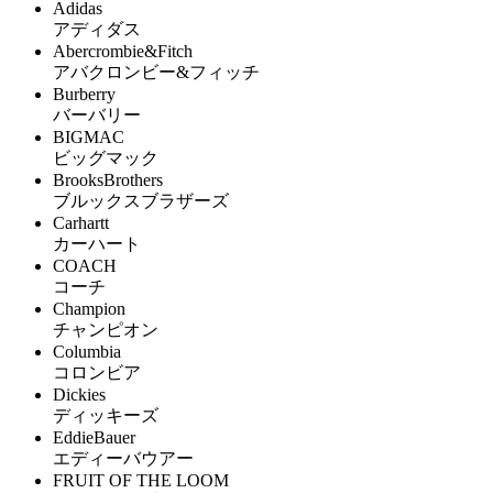
Adidas
アディダス
Abercrombie&Fitch
アバクロンビー&フィッチ
Burberry
バーバリー
BIGMAC
ビッグマック
BrooksBrothers
ブルックスブラザーズ
Carhartt
カーハート
COACH
コーチ
Champion
チャンピオン
Columbia
コロンビア
Dickies
ディッキーズ
EddieBauer
エディーバウアー
FRUIT OF THE LOOM