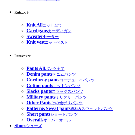
Knit
ニット
Knit All
ニット全て
Cardigans
カーディガン
Sweater
セーター
Knit vest
ニットベスト
Pants
パンツ
Pants All
パンツ全て
Denim pants
デニムパンツ
Corduroy pants
コーデュロイパンツ
Cotton pants
コットンパンツ
Slacks pants
スラックスパンツ
Military pants
ミリタリーパンツ
Other Pants
その他ポリパンツ
Pattern&Sweat pants
総柄&スウェットパンツ
Short pants
ショートパンツ
Overalls
オーバーオール
Shoes
シューズ