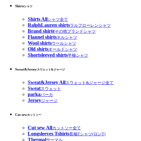
Shirts
シャツ
Shirts All
シャツ全て
RalphLauren shirts
ラルフローレンシャツ
Brand shirte
その他ブランドシャツ
Flannel shirts
ネルシャツ
Wool shirts
ウールシャツ
Old shirts
オールドシャツ
Shortsleeved shirts
半袖シャツ
Sweat&Jersey
スウェット&ジャージ
Sweat&Jersey All
スウェット&ジャージ全て
Sweat
スウェット
parka
パーカ
Jersey
ジャージ
Cut sew
カットソー
Cut sew All
カットソー全て
Longsleeves Tshirts
長袖Tシャツ(ロンT)
Thermal
サーマル