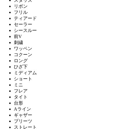
スタッズ
リボン
フリル
ティアード
セーラー
シースルー
前V
刺繍
ワッペン
コクーン
ロング
ひざ下
ミディアム
ショート
ミニ
フレア
タイト
台形
Aライン
ギャザー
プリーツ
ストレート