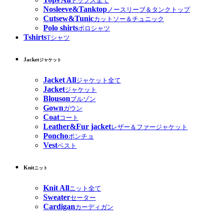
トップス全て
Nosleeve&Tanktop
ノースリーブ＆タンクトップ
Cutsew&Tunic
カットソー＆チュニック
Polo shirts
ポロシャツ
Tshirts
Tシャツ
Jacket
ジャケット
Jacket All
ジャケット全て
Jacket
ジャケット
Blouson
ブルゾン
Gown
ガウン
Coat
コート
Leather&Fur jacket
レザー＆ファージャケット
Poncho
ポンチョ
Vest
ベスト
Knit
ニット
Knit All
ニット全て
Sweater
セーター
Cardigan
カーディガン