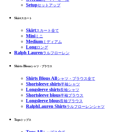
Setup
セットアップ
Skirt
スカート
Skirt
スカート全て
Mini
ミニ
Medium
ミディアム
Long
ロング
Ralph Lauren
ラルフローレン
Shirts Blous
シャツ・ブラウス
Shirts Blous All
シャツ・ブラウス全て
Shortsleeve shirts
半袖シャツ
Longsleeve shirts
長袖シャツ
Shortsleeve blous
半袖ブラウス
Longsleeve blous
長袖ブラウス
RalphLauren Shirts
ラルフローレンシャツ
Tops
トップス
Tops All