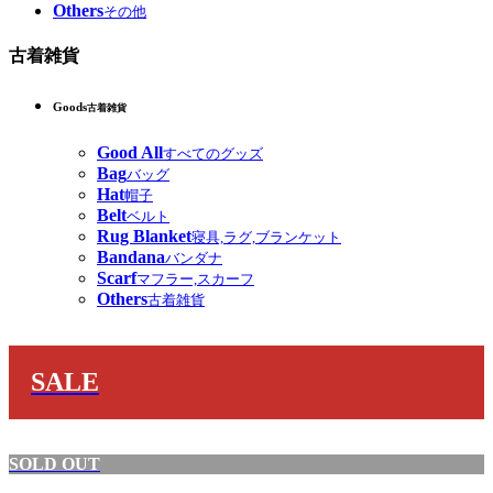
Others
その他
古着雑貨
Goods
古着雑貨
Good All
すべてのグッズ
Bag
バッグ
Hat
帽子
Belt
ベルト
Rug Blanket
寝具,ラグ,ブランケット
Bandana
バンダナ
Scarf
マフラー,スカーフ
Others
古着雑貨
SALE
SOLD OUT