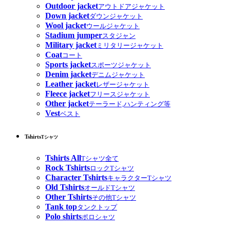
Outdoor jacket
アウトドアジャケット
Down jacket
ダウンジャケット
Wool jacket
ウールジャケット
Stadium jumper
スタジャン
Military jacket
ミリタリージャケット
Coat
コート
Sports jacket
スポーツジャケット
Denim jacket
デニムジャケット
Leather jacket
レザージャケット
Fleece jacket
フリースジャケット
Other jacket
テーラード,ハンティング等
Vest
ベスト
Tshirts
Tシャツ
Tshirts All
Tシャツ全て
Rock Tshirts
ロックTシャツ
Character Tshirts
キャラクターTシャツ
Old Tshirts
オールドTシャツ
Other Tshirts
その他Tシャツ
Tank top
タンクトップ
Polo shirts
ポロシャツ