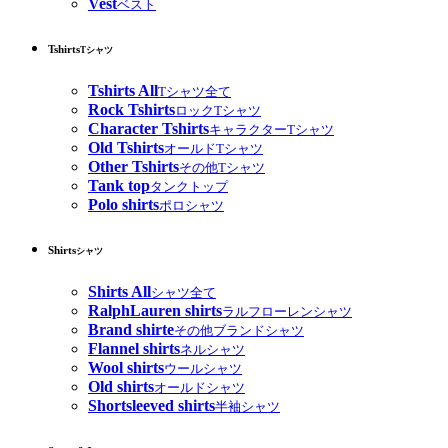
Vest
ベスト
Tshirts
Tシャツ
Tshirts All
Tシャツ全て
Rock Tshirts
ロックTシャツ
Character Tshirts
キャラクターTシャツ
Old Tshirts
オールドTシャツ
Other Tshirts
その他Tシャツ
Tank top
タンクトップ
Polo shirts
ポロシャツ
Shirts
シャツ
Shirts All
シャツ全て
RalphLauren shirts
ラルフローレンシャツ
Brand shirte
その他ブランドシャツ
Flannel shirts
ネルシャツ
Wool shirts
ウールシャツ
Old shirts
オールドシャツ
Shortsleeved shirts
半袖シャツ