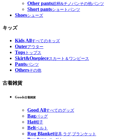
Other pants
総柄&チノパンその他パンツ
Short pants
ショートパンツ
Shoes
シューズ
キッズ
Kids All
すべてのキッズ
Outer
アウター
Tops
トップス
Skirt&Onepiece
スカート＆ワンピース
Pants
パンツ
Others
その他
古着雑貨
Goods
古着雑貨
Good All
すべてのグッズ
Bag
バッグ
Hat
帽子
Belt
ベルト
Rug Blanket
寝具,ラグ,ブランケット