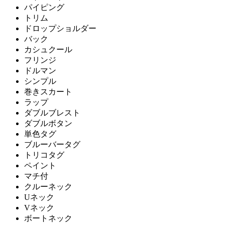
パイピング
トリム
ドロップショルダー
バック
カシュクール
フリンジ
ドルマン
シンプル
巻きスカート
ラップ
ダブルブレスト
ダブルボタン
単色タグ
ブルーバータグ
トリコタグ
ペイント
マチ付
クルーネック
Uネック
Vネック
ボートネック