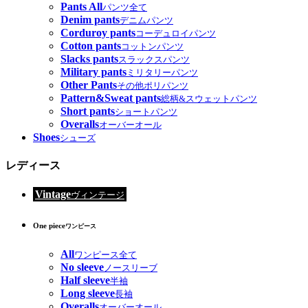
Pants All
パンツ全て
Denim pants
デニムパンツ
Corduroy pants
コーデュロイパンツ
Cotton pants
コットンパンツ
Slacks pants
スラックスパンツ
Military pants
ミリタリーパンツ
Other Pants
その他ポリパンツ
Pattern&Sweat pants
総柄&スウェットパンツ
Short pants
ショートパンツ
Overalls
オーバーオール
Shoes
シューズ
レディース
Vintage
ヴィンテージ
One piece
ワンピース
All
ワンピース全て
No sleeve
ノースリーブ
Half sleeve
半袖
Long sleeve
長袖
Overalls
オーバーオール