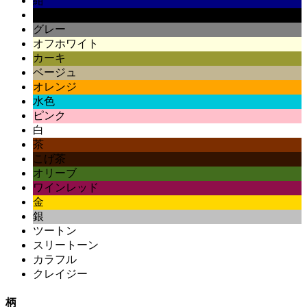
紺
黒
グレー
オフホワイト
カーキ
ベージュ
オレンジ
水色
ピンク
白
茶
こげ茶
オリーブ
ワインレッド
金
銀
ツートン
スリートーン
カラフル
クレイジー
柄