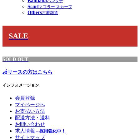
Bandana
バンダナ
Scarf
マフラー,スカーフ
Others
古着雑貨
SALE
SOLD OUT
リースの方はこちら
インフォメーション
会員登録
マイページへ
お支払い方法
配送方法・送料
お問い合わせ
求人情報
→採用強化中！
サイトマップ