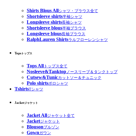
Shirts Blous All
シャツ・ブラウス全て
Shortsleeve shirts
半袖シャツ
Longsleeve shirts
長袖シャツ
Shortsleeve blous
半袖ブラウス
Longsleeve blous
長袖ブラウス
RalphLauren Shirts
ラルフローレンシャツ
Tops
トップス
Tops All
トップス全て
Nosleeve&Tanktop
ノースリーブ＆タンクトップ
Cutsew&Tunic
カットソー＆チュニック
Polo shirts
ポロシャツ
Tshirts
Tシャツ
Jacket
ジャケット
Jacket All
ジャケット全て
Jacket
ジャケット
Blouson
ブルゾン
Gown
ガウン