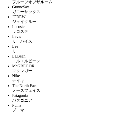
フルーツオブザルーム
GunneSax
ガニーサックス
JCREW
ジェイクルー
Lacoste
ラコステ
Levis
リーバイス
Lee
リー
LLBean
エルエルビーン
McGREGOR
マクレガー
Nike
ナイキ
The North Face
ノースフェイス
Patagonia
パタゴニア
Puma
プーマ