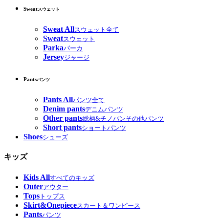
Sweat
スウェット
Sweat All
スウェット全て
Sweat
スウェット
Parka
パーカ
Jersey
ジャージ
Pants
パンツ
Pants All
パンツ全て
Denim pants
デニムパンツ
Other pants
総柄&チノパンその他パンツ
Short pants
ショートパンツ
Shoes
シューズ
キッズ
Kids All
すべてのキッズ
Outer
アウター
Tops
トップス
Skirt&Onepiece
スカート＆ワンピース
Pants
パンツ