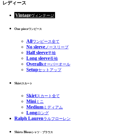
レディース
Vintage
ヴィンテージ
One piece
ワンピース
All
ワンピース全て
No sleeve
ノースリーブ
Half sleeve
半袖
Long sleeve
長袖
Overalls
オーバーオール
Setup
セットアップ
Skirt
スカート
Skirt
スカート全て
Mini
ミニ
Medium
ミディアム
Long
ロング
Ralph Lauren
ラルフローレン
Shirts Blous
シャツ・ブラウス