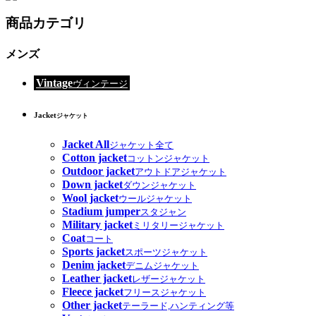
商品カテゴリ
メンズ
Vintage
ヴィンテージ
Jacket
ジャケット
Jacket All
ジャケット全て
Cotton jacket
コットンジャケット
Outdoor jacket
アウトドアジャケット
Down jacket
ダウンジャケット
Wool jacket
ウールジャケット
Stadium jumper
スタジャン
Military jacket
ミリタリージャケット
Coat
コート
Sports jacket
スポーツジャケット
Denim jacket
デニムジャケット
Leather jacket
レザージャケット
Fleece jacket
フリースジャケット
Other jacket
テーラード,ハンティング等