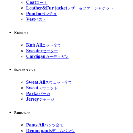
Coat
コート
Leather&Fur jacket
レザー＆ファージャケット
Poncho
ポンチョ
Vest
ベスト
Knit
ニット
Knit All
ニット全て
Sweater
セーター
Cardigan
カーディガン
Sweat
スウェット
Sweat All
スウェット全て
Sweat
スウェット
Parka
パーカ
Jersey
ジャージ
Pants
パンツ
Pants All
パンツ全て
Denim pants
デニムパンツ