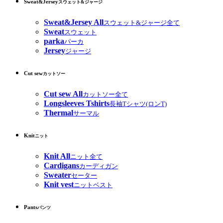
Sweat&Jersey
スウェット&ジャージ
Sweat&Jersey All
スウェット&ジャージ全て
Sweat
スウェット
parka
パーカ
Jersey
ジャージ
Cut sew
カットソー
Cut sew All
カットソー全て
Longsleeves Tshirts
長袖Tシャツ(ロンT)
Thermal
サーマル
Knit
ニット
Knit All
ニット全て
Cardigans
カーディガン
Sweater
セーター
Knit vest
ニットベスト
Pants
パンツ