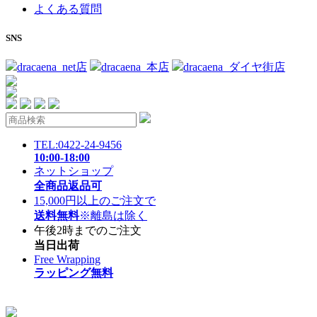
よくある質問
SNS
dracaena_net店
dracaena_本店
dracaena_ダイヤ街店
TEL:0422-24-9456
10:00-18:00
ネットショップ
全商品返品可
15,000円以上のご注文で
送料無料
※離島は除く
午後2時までのご注文
当日出荷
Free Wrapping
ラッピング無料