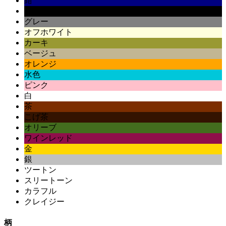
紺
黒
グレー
オフホワイト
カーキ
ベージュ
オレンジ
水色
ピンク
白
茶
こげ茶
オリーブ
ワインレッド
金
銀
ツートン
スリートーン
カラフル
クレイジー
柄