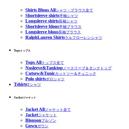
Shirts Blous All
シャツ・ブラウス全て
Shortsleeve shirts
半袖シャツ
Longsleeve shirts
長袖シャツ
Shortsleeve blous
半袖ブラウス
Longsleeve blous
長袖ブラウス
RalphLauren Shirts
ラルフローレンシャツ
Tops
トップス
Tops All
トップス全て
Nosleeve&Tanktop
ノースリーブ＆タンクトップ
Cutsew&Tunic
カットソー＆チュニック
Polo shirts
ポロシャツ
Tshirts
Tシャツ
Jacket
ジャケット
Jacket All
ジャケット全て
Jacket
ジャケット
Blouson
ブルゾン
Gown
ガウン