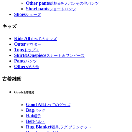
Other pants
総柄&チノパンその他パンツ
Short pants
ショートパンツ
Shoes
シューズ
キッズ
Kids All
すべてのキッズ
Outer
アウター
Tops
トップス
Skirt&Onepiece
スカート＆ワンピース
Pants
パンツ
Others
その他
古着雑貨
Goods
古着雑貨
Good All
すべてのグッズ
Bag
バッグ
Hat
帽子
Belt
ベルト
Rug Blanket
寝具,ラグ,ブランケット