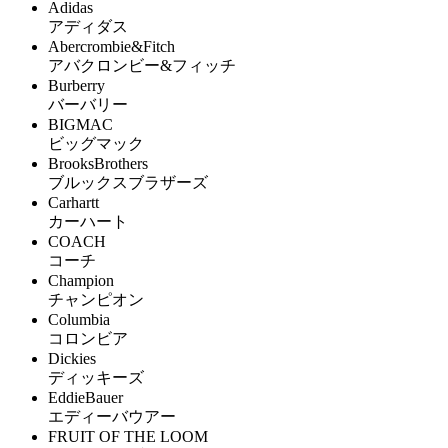
Adidas
アディダス
Abercrombie&Fitch
アバクロンビー&フィッチ
Burberry
バーバリー
BIGMAC
ビッグマック
BrooksBrothers
ブルックスブラザーズ
Carhartt
カーハート
COACH
コーチ
Champion
チャンピオン
Columbia
コロンビア
Dickies
ディッキーズ
EddieBauer
エディーバウアー
FRUIT OF THE LOOM