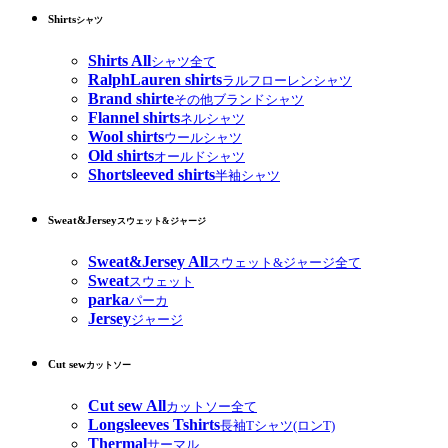
Shirts
シャツ
Shirts All
シャツ全て
RalphLauren shirts
ラルフローレンシャツ
Brand shirte
その他ブランドシャツ
Flannel shirts
ネルシャツ
Wool shirts
ウールシャツ
Old shirts
オールドシャツ
Shortsleeved shirts
半袖シャツ
Sweat&Jersey
スウェット&ジャージ
Sweat&Jersey All
スウェット&ジャージ全て
Sweat
スウェット
parka
パーカ
Jersey
ジャージ
Cut sew
カットソー
Cut sew All
カットソー全て
Longsleeves Tshirts
長袖Tシャツ(ロンT)
Thermal
サーマル