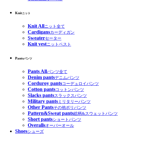
Knit
ニット
Knit All
ニット全て
Cardigans
カーディガン
Sweater
セーター
Knit vest
ニットベスト
Pants
パンツ
Pants All
パンツ全て
Denim pants
デニムパンツ
Corduroy pants
コーデュロイパンツ
Cotton pants
コットンパンツ
Slacks pants
スラックスパンツ
Military pants
ミリタリーパンツ
Other Pants
その他ポリパンツ
Pattern&Sweat pants
総柄&スウェットパンツ
Short pants
ショートパンツ
Overalls
オーバーオール
Shoes
シューズ