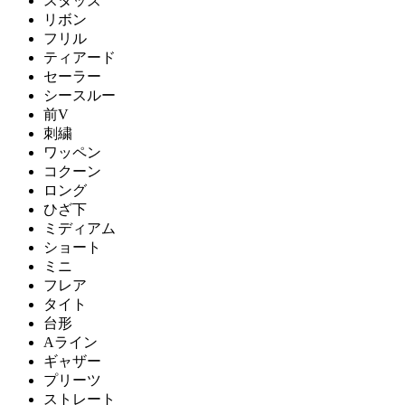
スタッズ
リボン
フリル
ティアード
セーラー
シースルー
前V
刺繍
ワッペン
コクーン
ロング
ひざ下
ミディアム
ショート
ミニ
フレア
タイト
台形
Aライン
ギャザー
プリーツ
ストレート