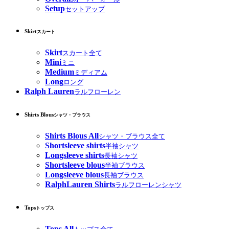
Setup
セットアップ
Skirt
スカート
Skirt
スカート全て
Mini
ミニ
Medium
ミディアム
Long
ロング
Ralph Lauren
ラルフローレン
Shirts Blous
シャツ・ブラウス
Shirts Blous All
シャツ・ブラウス全て
Shortsleeve shirts
半袖シャツ
Longsleeve shirts
長袖シャツ
Shortsleeve blous
半袖ブラウス
Longsleeve blous
長袖ブラウス
RalphLauren Shirts
ラルフローレンシャツ
Tops
トップス
Tops All