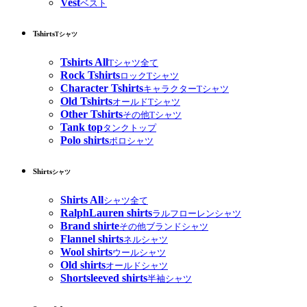
Vest
ベスト
Tshirts
Tシャツ
Tshirts All
Tシャツ全て
Rock Tshirts
ロックTシャツ
Character Tshirts
キャラクターTシャツ
Old Tshirts
オールドTシャツ
Other Tshirts
その他Tシャツ
Tank top
タンクトップ
Polo shirts
ポロシャツ
Shirts
シャツ
Shirts All
シャツ全て
RalphLauren shirts
ラルフローレンシャツ
Brand shirte
その他ブランドシャツ
Flannel shirts
ネルシャツ
Wool shirts
ウールシャツ
Old shirts
オールドシャツ
Shortsleeved shirts
半袖シャツ