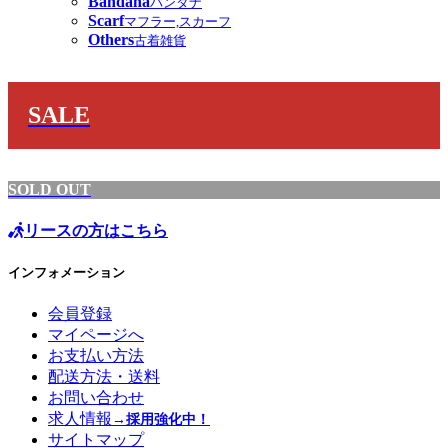
Bandana
バンダナ
Scarf
マフラー,スカーフ
Others
古着雑貨
SALE
SOLD OUT
リースの方はこちら
インフォメーション
会員登録
マイページへ
お支払い方法
配送方法・送料
お問い合わせ
求人情報
→採用強化中！
サイトマップ