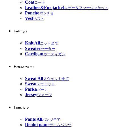
Coat
コート
Leather&Fur jacket
レザー＆ファージャケット
Poncho
ポンチョ
Vest
ベスト
Knit
ニット
Knit All
ニット全て
Sweater
セーター
Cardigan
カーディガン
Sweat
スウェット
Sweat All
スウェット全て
Sweat
スウェット
Parka
パーカ
Jersey
ジャージ
Pants
パンツ
Pants All
パンツ全て
Denim pants
デニムパンツ