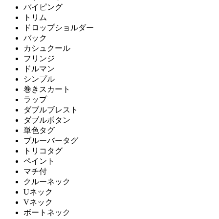
パイピング
トリム
ドロップショルダー
バック
カシュクール
フリンジ
ドルマン
シンプル
巻きスカート
ラップ
ダブルブレスト
ダブルボタン
単色タグ
ブルーバータグ
トリコタグ
ペイント
マチ付
クルーネック
Uネック
Vネック
ボートネック