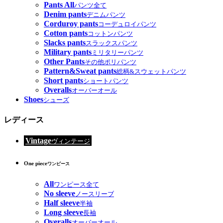
Pants All
パンツ全て
Denim pants
デニムパンツ
Corduroy pants
コーデュロイパンツ
Cotton pants
コットンパンツ
Slacks pants
スラックスパンツ
Military pants
ミリタリーパンツ
Other Pants
その他ポリパンツ
Pattern&Sweat pants
総柄&スウェットパンツ
Short pants
ショートパンツ
Overalls
オーバーオール
Shoes
シューズ
レディース
Vintage
ヴィンテージ
One piece
ワンピース
All
ワンピース全て
No sleeve
ノースリーブ
Half sleeve
半袖
Long sleeve
長袖
Overalls
オーバーオール