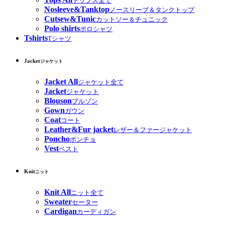
トップス全て
Nosleeve&Tanktop
ノースリーブ＆タンクトップ
Cutsew&Tunic
カットソー＆チュニック
Polo shirts
ポロシャツ
Tshirts
Tシャツ
Jacket
ジャケット
Jacket All
ジャケット全て
Jacket
ジャケット
Blouson
ブルゾン
Gown
ガウン
Coat
コート
Leather&Fur jacket
レザー＆ファージャケット
Poncho
ポンチョ
Vest
ベスト
Knit
ニット
Knit All
ニット全て
Sweater
セーター
Cardigan
カーディガン