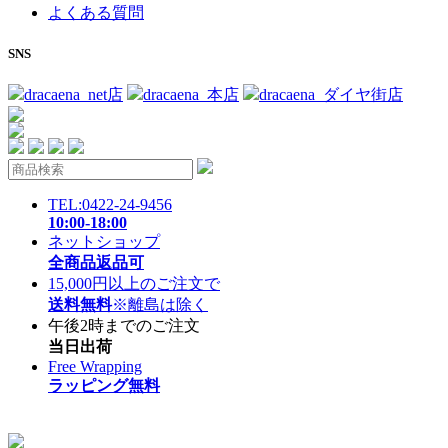
よくある質問
SNS
dracaena_net店
dracaena_本店
dracaena_ダイヤ街店
TEL:0422-24-9456
10:00-18:00
ネットショップ
全商品返品可
15,000円以上のご注文で
送料無料
※離島は除く
午後2時までのご注文
当日出荷
Free Wrapping
ラッピング無料