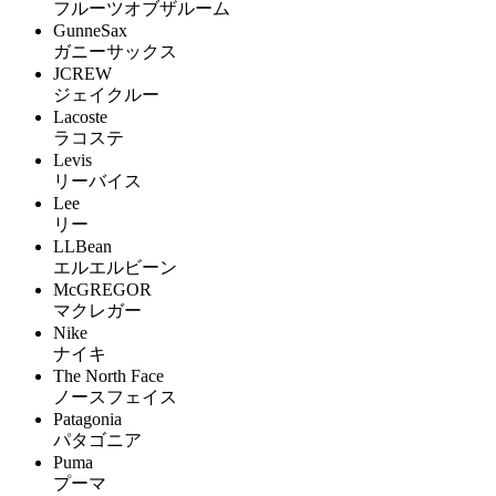
フルーツオブザルーム
GunneSax
ガニーサックス
JCREW
ジェイクルー
Lacoste
ラコステ
Levis
リーバイス
Lee
リー
LLBean
エルエルビーン
McGREGOR
マクレガー
Nike
ナイキ
The North Face
ノースフェイス
Patagonia
パタゴニア
Puma
プーマ