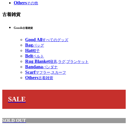
Others
その他
古着雑貨
Goods
古着雑貨
Good All
すべてのグッズ
Bag
バッグ
Hat
帽子
Belt
ベルト
Rug Blanket
寝具,ラグ,ブランケット
Bandana
バンダナ
Scarf
マフラー,スカーフ
Others
古着雑貨
SALE
SOLD OUT