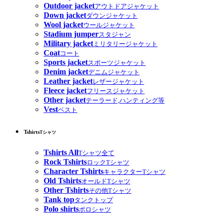
Outdoor jacket
アウトドアジャケット
Down jacket
ダウンジャケット
Wool jacket
ウールジャケット
Stadium jumper
スタジャン
Military jacket
ミリタリージャケット
Coat
コート
Sports jacket
スポーツジャケット
Denim jacket
デニムジャケット
Leather jacket
レザージャケット
Fleece jacket
フリースジャケット
Other jacket
テーラード,ハンティング等
Vest
ベスト
Tshirts
Tシャツ
Tshirts All
Tシャツ全て
Rock Tshirts
ロックTシャツ
Character Tshirts
キャラクターTシャツ
Old Tshirts
オールドTシャツ
Other Tshirts
その他Tシャツ
Tank top
タンクトップ
Polo shirts
ポロシャツ