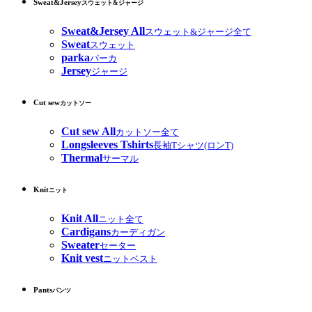
Sweat&Jersey
スウェット&ジャージ
Sweat&Jersey All
スウェット&ジャージ全て
Sweat
スウェット
parka
パーカ
Jersey
ジャージ
Cut sew
カットソー
Cut sew All
カットソー全て
Longsleeves Tshirts
長袖Tシャツ(ロンT)
Thermal
サーマル
Knit
ニット
Knit All
ニット全て
Cardigans
カーディガン
Sweater
セーター
Knit vest
ニットベスト
Pants
パンツ