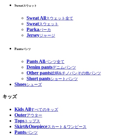
Sweat
スウェット
Sweat All
スウェット全て
Sweat
スウェット
Parka
パーカ
Jersey
ジャージ
Pants
パンツ
Pants All
パンツ全て
Denim pants
デニムパンツ
Other pants
総柄&チノパンその他パンツ
Short pants
ショートパンツ
Shoes
シューズ
キッズ
Kids All
すべてのキッズ
Outer
アウター
Tops
トップス
Skirt&Onepiece
スカート＆ワンピース
Pants
パンツ