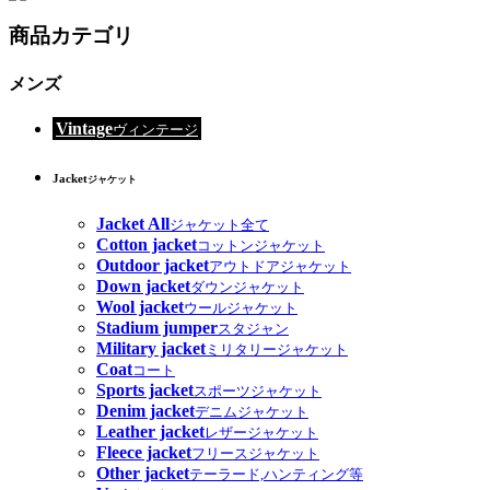
商品カテゴリ
メンズ
Vintage
ヴィンテージ
Jacket
ジャケット
Jacket All
ジャケット全て
Cotton jacket
コットンジャケット
Outdoor jacket
アウトドアジャケット
Down jacket
ダウンジャケット
Wool jacket
ウールジャケット
Stadium jumper
スタジャン
Military jacket
ミリタリージャケット
Coat
コート
Sports jacket
スポーツジャケット
Denim jacket
デニムジャケット
Leather jacket
レザージャケット
Fleece jacket
フリースジャケット
Other jacket
テーラード,ハンティング等