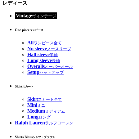
レディース
Vintage
ヴィンテージ
One piece
ワンピース
All
ワンピース全て
No sleeve
ノースリーブ
Half sleeve
半袖
Long sleeve
長袖
Overalls
オーバーオール
Setup
セットアップ
Skirt
スカート
Skirt
スカート全て
Mini
ミニ
Medium
ミディアム
Long
ロング
Ralph Lauren
ラルフローレン
Shirts Blous
シャツ・ブラウス