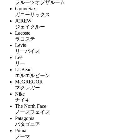
フルーツオブザルーム
GunneSax
ガニーサックス
JCREW
ジェイクルー
Lacoste
ラコステ
Levis
リーバイス
Lee
リー
LLBean
エルエルビーン
McGREGOR
マクレガー
Nike
ナイキ
The North Face
ノースフェイス
Patagonia
パタゴニア
Puma
プーマ