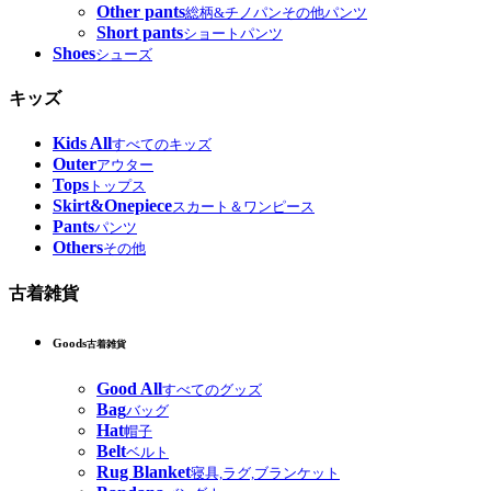
Other pants
総柄&チノパンその他パンツ
Short pants
ショートパンツ
Shoes
シューズ
キッズ
Kids All
すべてのキッズ
Outer
アウター
Tops
トップス
Skirt&Onepiece
スカート＆ワンピース
Pants
パンツ
Others
その他
古着雑貨
Goods
古着雑貨
Good All
すべてのグッズ
Bag
バッグ
Hat
帽子
Belt
ベルト
Rug Blanket
寝具,ラグ,ブランケット