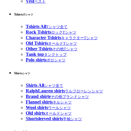
Vest
ベスト
Tshirts
Tシャツ
Tshirts All
Tシャツ全て
Rock Tshirts
ロックTシャツ
Character Tshirts
キャラクターTシャツ
Old Tshirts
オールドTシャツ
Other Tshirts
その他Tシャツ
Tank top
タンクトップ
Polo shirts
ポロシャツ
Shirts
シャツ
Shirts All
シャツ全て
RalphLauren shirts
ラルフローレンシャツ
Brand shirte
その他ブランドシャツ
Flannel shirts
ネルシャツ
Wool shirts
ウールシャツ
Old shirts
オールドシャツ
Shortsleeved shirts
半袖シャツ