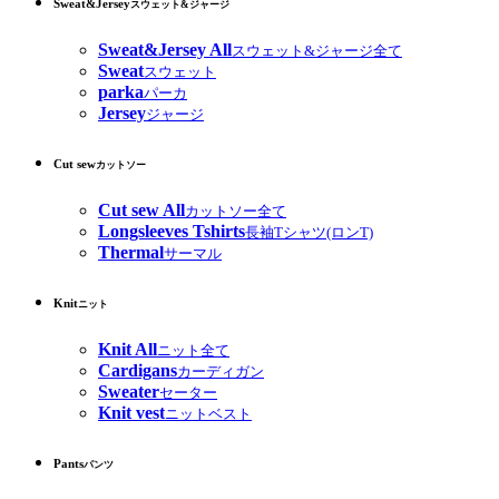
Sweat&Jersey
スウェット&ジャージ
Sweat&Jersey All
スウェット&ジャージ全て
Sweat
スウェット
parka
パーカ
Jersey
ジャージ
Cut sew
カットソー
Cut sew All
カットソー全て
Longsleeves Tshirts
長袖Tシャツ(ロンT)
Thermal
サーマル
Knit
ニット
Knit All
ニット全て
Cardigans
カーディガン
Sweater
セーター
Knit vest
ニットベスト
Pants
パンツ