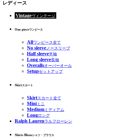
レディース
Vintage
ヴィンテージ
One piece
ワンピース
All
ワンピース全て
No sleeve
ノースリーブ
Half sleeve
半袖
Long sleeve
長袖
Overalls
オーバーオール
Setup
セットアップ
Skirt
スカート
Skirt
スカート全て
Mini
ミニ
Medium
ミディアム
Long
ロング
Ralph Lauren
ラルフローレン
Shirts Blous
シャツ・ブラウス