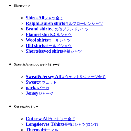
Shirts
シャツ
Shirts All
シャツ全て
RalphLauren shirts
ラルフローレンシャツ
Brand shirte
その他ブランドシャツ
Flannel shirts
ネルシャツ
Wool shirts
ウールシャツ
Old shirts
オールドシャツ
Shortsleeved shirts
半袖シャツ
Sweat&Jersey
スウェット&ジャージ
Sweat&Jersey All
スウェット&ジャージ全て
Sweat
スウェット
parka
パーカ
Jersey
ジャージ
Cut sew
カットソー
Cut sew All
カットソー全て
Longsleeves Tshirts
長袖Tシャツ(ロンT)
Thermal
サーマル