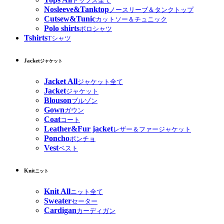
トップス全て
Nosleeve&Tanktop
ノースリーブ＆タンクトップ
Cutsew&Tunic
カットソー＆チュニック
Polo shirts
ポロシャツ
Tshirts
Tシャツ
Jacket
ジャケット
Jacket All
ジャケット全て
Jacket
ジャケット
Blouson
ブルゾン
Gown
ガウン
Coat
コート
Leather&Fur jacket
レザー＆ファージャケット
Poncho
ポンチョ
Vest
ベスト
Knit
ニット
Knit All
ニット全て
Sweater
セーター
Cardigan
カーディガン