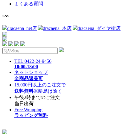
よくある質問
SNS
dracaena_net店
dracaena_本店
dracaena_ダイヤ街店
TEL:0422-24-9456
10:00-18:00
ネットショップ
全商品返品可
15,000円以上のご注文で
送料無料
※離島は除く
午後2時までのご注文
当日出荷
Free Wrapping
ラッピング無料