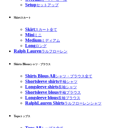
Setup
セットアップ
Skirt
スカート
Skirt
スカート全て
Mini
ミニ
Medium
ミディアム
Long
ロング
Ralph Lauren
ラルフローレン
Shirts Blous
シャツ・ブラウス
Shirts Blous All
シャツ・ブラウス全て
Shortsleeve shirts
半袖シャツ
Longsleeve shirts
長袖シャツ
Shortsleeve blous
半袖ブラウス
Longsleeve blous
長袖ブラウス
RalphLauren Shirts
ラルフローレンシャツ
Tops
トップス
Tops All