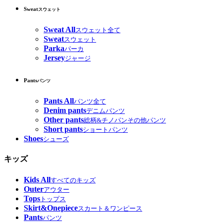
Sweat
スウェット
Sweat All
スウェット全て
Sweat
スウェット
Parka
パーカ
Jersey
ジャージ
Pants
パンツ
Pants All
パンツ全て
Denim pants
デニムパンツ
Other pants
総柄&チノパンその他パンツ
Short pants
ショートパンツ
Shoes
シューズ
キッズ
Kids All
すべてのキッズ
Outer
アウター
Tops
トップス
Skirt&Onepiece
スカート＆ワンピース
Pants
パンツ