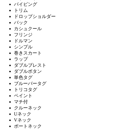
パイピング
トリム
ドロップショルダー
バック
カシュクール
フリンジ
ドルマン
シンプル
巻きスカート
ラップ
ダブルブレスト
ダブルボタン
単色タグ
ブルーバータグ
トリコタグ
ペイント
マチ付
クルーネック
Uネック
Vネック
ボートネック