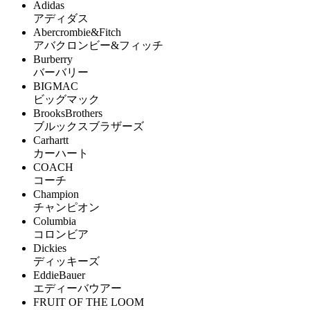
Adidas
アディダス
Abercrombie&Fitch
アバクロンビー&フィッチ
Burberry
バーバリー
BIGMAC
ビッグマック
BrooksBrothers
ブルックスブラザーズ
Carhartt
カーハート
COACH
コーチ
Champion
チャンピオン
Columbia
コロンビア
Dickies
ディッキーズ
EddieBauer
エディーバウアー
FRUIT OF THE LOOM