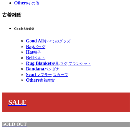
Others
その他
古着雑貨
Goods
古着雑貨
Good All
すべてのグッズ
Bag
バッグ
Hat
帽子
Belt
ベルト
Rug Blanket
寝具,ラグ,ブランケット
Bandana
バンダナ
Scarf
マフラー,スカーフ
Others
古着雑貨
SALE
SOLD OUT