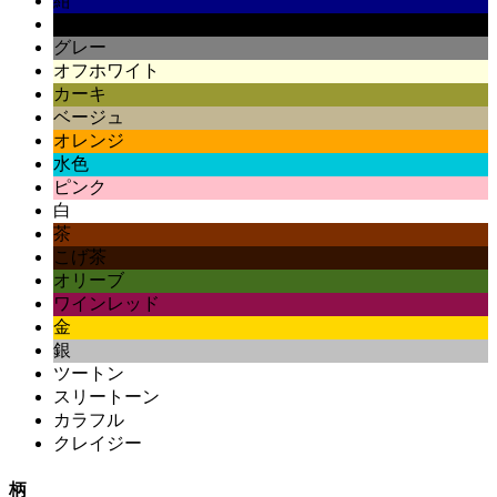
紺
黒
グレー
オフホワイト
カーキ
ベージュ
オレンジ
水色
ピンク
白
茶
こげ茶
オリーブ
ワインレッド
金
銀
ツートン
スリートーン
カラフル
クレイジー
柄