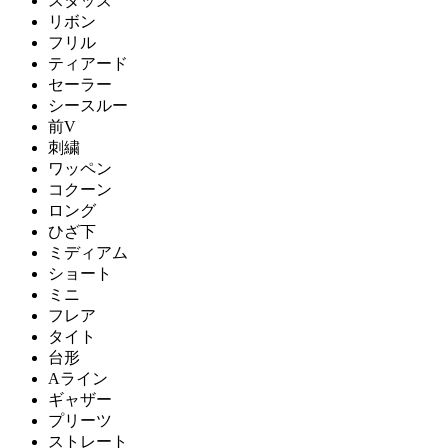
スタッズ
リボン
フリル
ティアード
セーラー
シースルー
前V
刺繍
ワッペン
コクーン
ロング
ひざ下
ミディアム
ショート
ミニ
フレア
タイト
台形
Aライン
ギャザー
プリーツ
ストレート