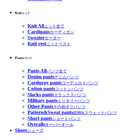
Knit
ニット
Knit All
ニット全て
Cardigans
カーディガン
Sweater
セーター
Knit vest
ニットベスト
Pants
パンツ
Pants All
パンツ全て
Denim pants
デニムパンツ
Corduroy pants
コーデュロイパンツ
Cotton pants
コットンパンツ
Slacks pants
スラックスパンツ
Military pants
ミリタリーパンツ
Other Pants
その他ポリパンツ
Pattern&Sweat pants
総柄&スウェットパンツ
Short pants
ショートパンツ
Overalls
オーバーオール
Shoes
シューズ