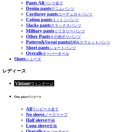
Pants All
パンツ全て
Denim pants
デニムパンツ
Corduroy pants
コーデュロイパンツ
Cotton pants
コットンパンツ
Slacks pants
スラックスパンツ
Military pants
ミリタリーパンツ
Other Pants
その他ポリパンツ
Pattern&Sweat pants
総柄&スウェットパンツ
Short pants
ショートパンツ
Overalls
オーバーオール
Shoes
シューズ
レディース
Vintage
ヴィンテージ
One piece
ワンピース
All
ワンピース全て
No sleeve
ノースリーブ
Half sleeve
半袖
Long sleeve
長袖
Overalls
オーバーオール