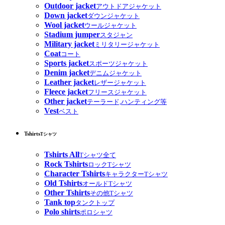
Outdoor jacket
アウトドアジャケット
Down jacket
ダウンジャケット
Wool jacket
ウールジャケット
Stadium jumper
スタジャン
Military jacket
ミリタリージャケット
Coat
コート
Sports jacket
スポーツジャケット
Denim jacket
デニムジャケット
Leather jacket
レザージャケット
Fleece jacket
フリースジャケット
Other jacket
テーラード,ハンティング等
Vest
ベスト
Tshirts
Tシャツ
Tshirts All
Tシャツ全て
Rock Tshirts
ロックTシャツ
Character Tshirts
キャラクターTシャツ
Old Tshirts
オールドTシャツ
Other Tshirts
その他Tシャツ
Tank top
タンクトップ
Polo shirts
ポロシャツ