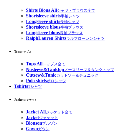
Shirts Blous All
シャツ・ブラウス全て
Shortsleeve shirts
半袖シャツ
Longsleeve shirts
長袖シャツ
Shortsleeve blous
半袖ブラウス
Longsleeve blous
長袖ブラウス
RalphLauren Shirts
ラルフローレンシャツ
Tops
トップス
Tops All
トップス全て
Nosleeve&Tanktop
ノースリーブ＆タンクトップ
Cutsew&Tunic
カットソー＆チュニック
Polo shirts
ポロシャツ
Tshirts
Tシャツ
Jacket
ジャケット
Jacket All
ジャケット全て
Jacket
ジャケット
Blouson
ブルゾン
Gown
ガウン