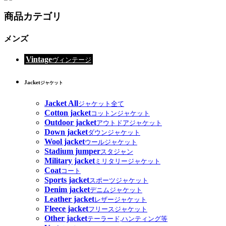
商品カテゴリ
メンズ
Vintage
ヴィンテージ
Jacket
ジャケット
Jacket All
ジャケット全て
Cotton jacket
コットンジャケット
Outdoor jacket
アウトドアジャケット
Down jacket
ダウンジャケット
Wool jacket
ウールジャケット
Stadium jumper
スタジャン
Military jacket
ミリタリージャケット
Coat
コート
Sports jacket
スポーツジャケット
Denim jacket
デニムジャケット
Leather jacket
レザージャケット
Fleece jacket
フリースジャケット
Other jacket
テーラード,ハンティング等