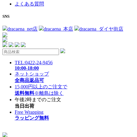
よくある質問
SNS
dracaena_net店
dracaena_本店
dracaena_ダイヤ街店
TEL:0422-24-9456
10:00-18:00
ネットショップ
全商品返品可
15,000円以上のご注文で
送料無料
※離島は除く
午後2時までのご注文
当日出荷
Free Wrapping
ラッピング無料