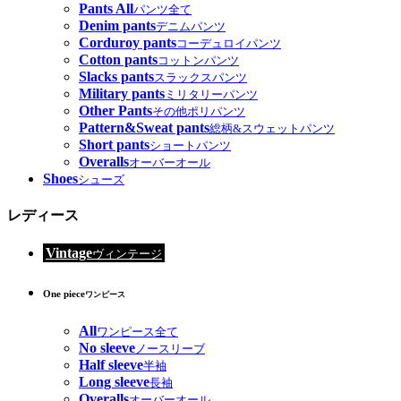
Pants All
パンツ全て
Denim pants
デニムパンツ
Corduroy pants
コーデュロイパンツ
Cotton pants
コットンパンツ
Slacks pants
スラックスパンツ
Military pants
ミリタリーパンツ
Other Pants
その他ポリパンツ
Pattern&Sweat pants
総柄&スウェットパンツ
Short pants
ショートパンツ
Overalls
オーバーオール
Shoes
シューズ
レディース
Vintage
ヴィンテージ
One piece
ワンピース
All
ワンピース全て
No sleeve
ノースリーブ
Half sleeve
半袖
Long sleeve
長袖
Overalls
オーバーオール