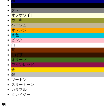
紺
黒
グレー
オフホワイト
カーキ
ベージュ
オレンジ
水色
ピンク
白
茶
こげ茶
オリーブ
ワインレッド
金
銀
ツートン
スリートーン
カラフル
クレイジー
柄