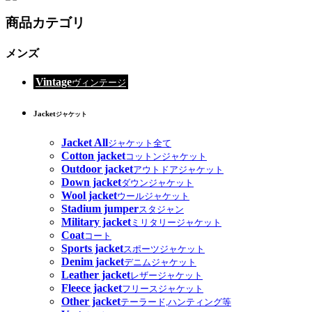
商品カテゴリ
メンズ
Vintage
ヴィンテージ
Jacket
ジャケット
Jacket All
ジャケット全て
Cotton jacket
コットンジャケット
Outdoor jacket
アウトドアジャケット
Down jacket
ダウンジャケット
Wool jacket
ウールジャケット
Stadium jumper
スタジャン
Military jacket
ミリタリージャケット
Coat
コート
Sports jacket
スポーツジャケット
Denim jacket
デニムジャケット
Leather jacket
レザージャケット
Fleece jacket
フリースジャケット
Other jacket
テーラード,ハンティング等