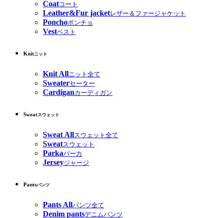
Coat
コート
Leather&Fur jacket
レザー＆ファージャケット
Poncho
ポンチョ
Vest
ベスト
Knit
ニット
Knit All
ニット全て
Sweater
セーター
Cardigan
カーディガン
Sweat
スウェット
Sweat All
スウェット全て
Sweat
スウェット
Parka
パーカ
Jersey
ジャージ
Pants
パンツ
Pants All
パンツ全て
Denim pants
デニムパンツ