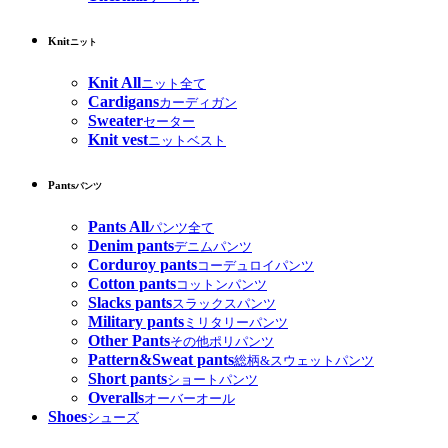
Knit
ニット
Knit All
ニット全て
Cardigans
カーディガン
Sweater
セーター
Knit vest
ニットベスト
Pants
パンツ
Pants All
パンツ全て
Denim pants
デニムパンツ
Corduroy pants
コーデュロイパンツ
Cotton pants
コットンパンツ
Slacks pants
スラックスパンツ
Military pants
ミリタリーパンツ
Other Pants
その他ポリパンツ
Pattern&Sweat pants
総柄&スウェットパンツ
Short pants
ショートパンツ
Overalls
オーバーオール
Shoes
シューズ