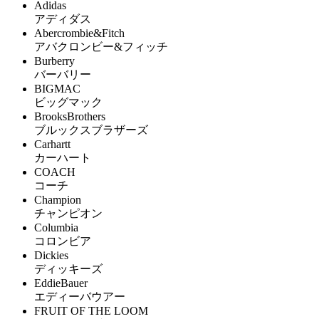
Adidas
アディダス
Abercrombie&Fitch
アバクロンビー&フィッチ
Burberry
バーバリー
BIGMAC
ビッグマック
BrooksBrothers
ブルックスブラザーズ
Carhartt
カーハート
COACH
コーチ
Champion
チャンピオン
Columbia
コロンビア
Dickies
ディッキーズ
EddieBauer
エディーバウアー
FRUIT OF THE LOOM