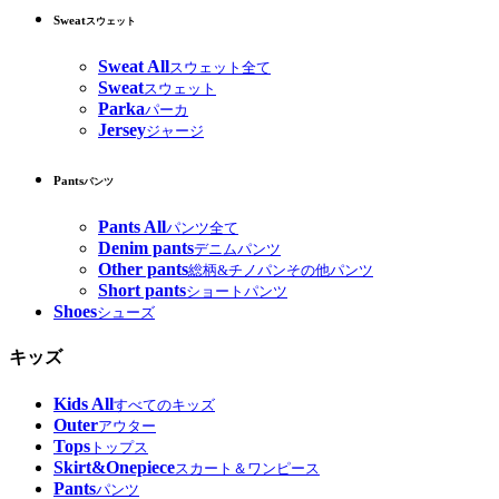
Sweat
スウェット
Sweat All
スウェット全て
Sweat
スウェット
Parka
パーカ
Jersey
ジャージ
Pants
パンツ
Pants All
パンツ全て
Denim pants
デニムパンツ
Other pants
総柄&チノパンその他パンツ
Short pants
ショートパンツ
Shoes
シューズ
キッズ
Kids All
すべてのキッズ
Outer
アウター
Tops
トップス
Skirt&Onepiece
スカート＆ワンピース
Pants
パンツ