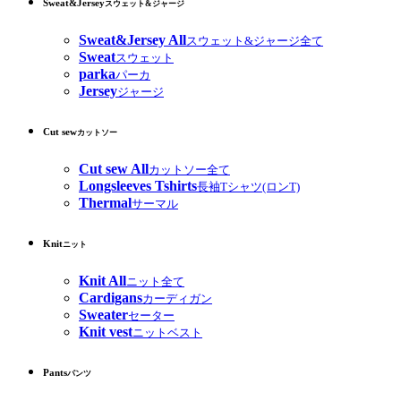
Sweat&Jersey
スウェット&ジャージ
Sweat&Jersey All
スウェット&ジャージ全て
Sweat
スウェット
parka
パーカ
Jersey
ジャージ
Cut sew
カットソー
Cut sew All
カットソー全て
Longsleeves Tshirts
長袖Tシャツ(ロンT)
Thermal
サーマル
Knit
ニット
Knit All
ニット全て
Cardigans
カーディガン
Sweater
セーター
Knit vest
ニットベスト
Pants
パンツ