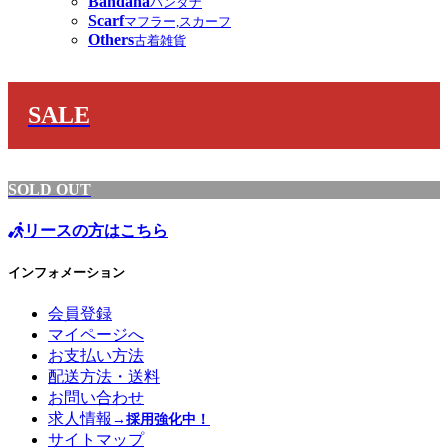
Bandana
バンダナ
Scarf
マフラー,スカーフ
Others
古着雑貨
SALE
SOLD OUT
リースの方はこちら
インフォメーション
会員登録
マイページへ
お支払い方法
配送方法・送料
お問い合わせ
求人情報
→採用強化中！
サイトマップ