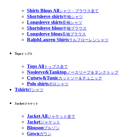
Shirts Blous All
シャツ・ブラウス全て
Shortsleeve shirts
半袖シャツ
Longsleeve shirts
長袖シャツ
Shortsleeve blous
半袖ブラウス
Longsleeve blous
長袖ブラウス
RalphLauren Shirts
ラルフローレンシャツ
Tops
トップス
Tops All
トップス全て
Nosleeve&Tanktop
ノースリーブ＆タンクトップ
Cutsew&Tunic
カットソー＆チュニック
Polo shirts
ポロシャツ
Tshirts
Tシャツ
Jacket
ジャケット
Jacket All
ジャケット全て
Jacket
ジャケット
Blouson
ブルゾン
Gown
ガウン