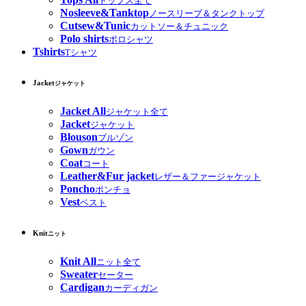
トップス全て
Nosleeve&Tanktop
ノースリーブ＆タンクトップ
Cutsew&Tunic
カットソー＆チュニック
Polo shirts
ポロシャツ
Tshirts
Tシャツ
Jacket
ジャケット
Jacket All
ジャケット全て
Jacket
ジャケット
Blouson
ブルゾン
Gown
ガウン
Coat
コート
Leather&Fur jacket
レザー＆ファージャケット
Poncho
ポンチョ
Vest
ベスト
Knit
ニット
Knit All
ニット全て
Sweater
セーター
Cardigan
カーディガン