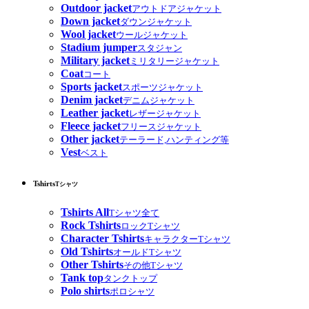
Outdoor jacket
アウトドアジャケット
Down jacket
ダウンジャケット
Wool jacket
ウールジャケット
Stadium jumper
スタジャン
Military jacket
ミリタリージャケット
Coat
コート
Sports jacket
スポーツジャケット
Denim jacket
デニムジャケット
Leather jacket
レザージャケット
Fleece jacket
フリースジャケット
Other jacket
テーラード,ハンティング等
Vest
ベスト
Tshirts
Tシャツ
Tshirts All
Tシャツ全て
Rock Tshirts
ロックTシャツ
Character Tshirts
キャラクターTシャツ
Old Tshirts
オールドTシャツ
Other Tshirts
その他Tシャツ
Tank top
タンクトップ
Polo shirts
ポロシャツ