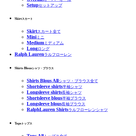
Setup
セットアップ
Skirt
スカート
Skirt
スカート全て
Mini
ミニ
Medium
ミディアム
Long
ロング
Ralph Lauren
ラルフローレン
Shirts Blous
シャツ・ブラウス
Shirts Blous All
シャツ・ブラウス全て
Shortsleeve shirts
半袖シャツ
Longsleeve shirts
長袖シャツ
Shortsleeve blous
半袖ブラウス
Longsleeve blous
長袖ブラウス
RalphLauren Shirts
ラルフローレンシャツ
Tops
トップス
Tops All