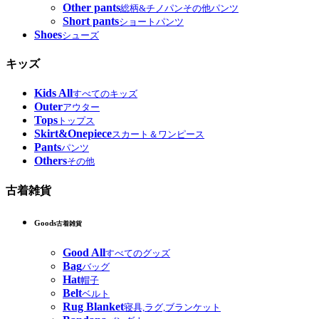
Other pants
総柄&チノパンその他パンツ
Short pants
ショートパンツ
Shoes
シューズ
キッズ
Kids All
すべてのキッズ
Outer
アウター
Tops
トップス
Skirt&Onepiece
スカート＆ワンピース
Pants
パンツ
Others
その他
古着雑貨
Goods
古着雑貨
Good All
すべてのグッズ
Bag
バッグ
Hat
帽子
Belt
ベルト
Rug Blanket
寝具,ラグ,ブランケット