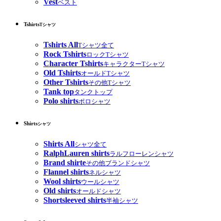
Vest
ベスト
Tshirts
Tシャツ
Tshirts All
Tシャツ全て
Rock Tshirts
ロックTシャツ
Character Tshirts
キャラクターTシャツ
Old Tshirts
オールドTシャツ
Other Tshirts
その他Tシャツ
Tank top
タンクトップ
Polo shirts
ポロシャツ
Shirts
シャツ
Shirts All
シャツ全て
RalphLauren shirts
ラルフローレンシャツ
Brand shirte
その他ブランドシャツ
Flannel shirts
ネルシャツ
Wool shirts
ウールシャツ
Old shirts
オールドシャツ
Shortsleeved shirts
半袖シャツ