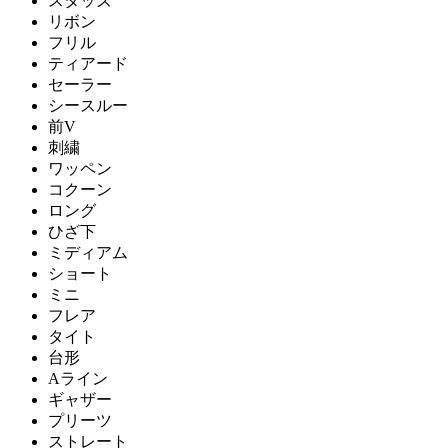
スタッズ
リボン
フリル
ティアード
セーラー
シースルー
前V
刺繍
ワッペン
コクーン
ロング
ひざ下
ミディアム
ショート
ミニ
フレア
タイト
台形
Aライン
ギャザー
プリーツ
ストレート