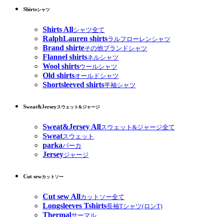
Shirts
シャツ
Shirts All
シャツ全て
RalphLauren shirts
ラルフローレンシャツ
Brand shirte
その他ブランドシャツ
Flannel shirts
ネルシャツ
Wool shirts
ウールシャツ
Old shirts
オールドシャツ
Shortsleeved shirts
半袖シャツ
Sweat&Jersey
スウェット&ジャージ
Sweat&Jersey All
スウェット&ジャージ全て
Sweat
スウェット
parka
パーカ
Jersey
ジャージ
Cut sew
カットソー
Cut sew All
カットソー全て
Longsleeves Tshirts
長袖Tシャツ(ロンT)
Thermal
サーマル