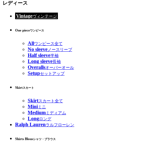
レディース
Vintage
ヴィンテージ
One piece
ワンピース
All
ワンピース全て
No sleeve
ノースリーブ
Half sleeve
半袖
Long sleeve
長袖
Overalls
オーバーオール
Setup
セットアップ
Skirt
スカート
Skirt
スカート全て
Mini
ミニ
Medium
ミディアム
Long
ロング
Ralph Lauren
ラルフローレン
Shirts Blous
シャツ・ブラウス