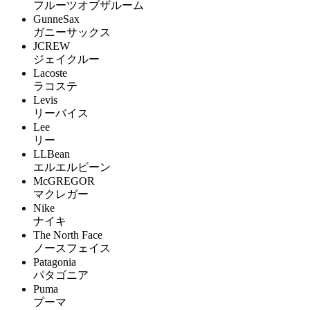
フルーツオブザルーム
GunneSax
ガニーサックス
JCREW
ジェイクルー
Lacoste
ラコステ
Levis
リーバイス
Lee
リー
LLBean
エルエルビーン
McGREGOR
マクレガー
Nike
ナイキ
The North Face
ノースフェイス
Patagonia
パタゴニア
Puma
プーマ