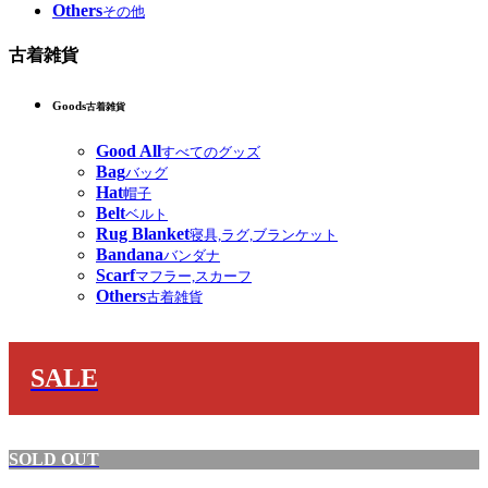
Others
その他
古着雑貨
Goods
古着雑貨
Good All
すべてのグッズ
Bag
バッグ
Hat
帽子
Belt
ベルト
Rug Blanket
寝具,ラグ,ブランケット
Bandana
バンダナ
Scarf
マフラー,スカーフ
Others
古着雑貨
SALE
SOLD OUT