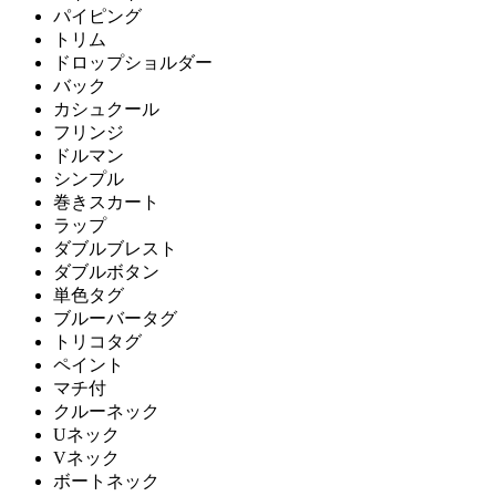
パイピング
トリム
ドロップショルダー
バック
カシュクール
フリンジ
ドルマン
シンプル
巻きスカート
ラップ
ダブルブレスト
ダブルボタン
単色タグ
ブルーバータグ
トリコタグ
ペイント
マチ付
クルーネック
Uネック
Vネック
ボートネック