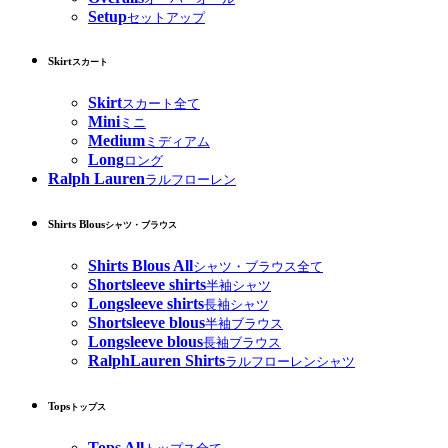
Setup
セットアップ
Skirt
スカート
Skirt
スカート全て
Mini
ミニ
Medium
ミディアム
Long
ロング
Ralph Lauren
ラルフローレン
Shirts Blous
シャツ・ブラウス
Shirts Blous All
シャツ・ブラウス全て
Shortsleeve shirts
半袖シャツ
Longsleeve shirts
長袖シャツ
Shortsleeve blous
半袖ブラウス
Longsleeve blous
長袖ブラウス
RalphLauren Shirts
ラルフローレンシャツ
Tops
トップス
Tops All