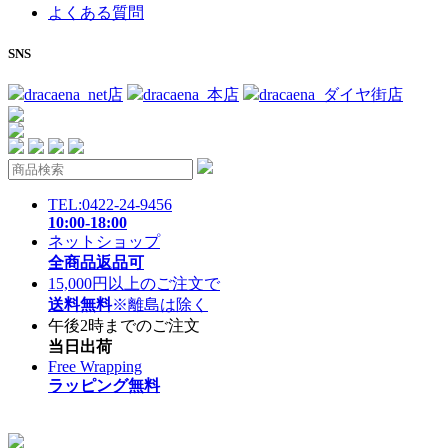
よくある質問
SNS
dracaena_net店
dracaena_本店
dracaena_ダイヤ街店
TEL:0422-24-9456
10:00-18:00
ネットショップ
全商品返品可
15,000円以上のご注文で
送料無料
※離島は除く
午後2時までのご注文
当日出荷
Free Wrapping
ラッピング無料