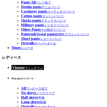
Pants All
パンツ全て
Denim pants
デニムパンツ
Corduroy pants
コーデュロイパンツ
Cotton pants
コットンパンツ
Slacks pants
スラックスパンツ
Military pants
ミリタリーパンツ
Other Pants
その他ポリパンツ
Pattern&Sweat pants
総柄&スウェットパンツ
Short pants
ショートパンツ
Overalls
オーバーオール
Shoes
シューズ
レディース
Vintage
ヴィンテージ
One piece
ワンピース
All
ワンピース全て
No sleeve
ノースリーブ
Half sleeve
半袖
Long sleeve
長袖
Overalls
オーバーオール