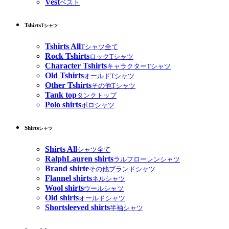
Vest
ベスト
Tshirts
Tシャツ
Tshirts All
Tシャツ全て
Rock Tshirts
ロックTシャツ
Character Tshirts
キャラクターTシャツ
Old Tshirts
オールドTシャツ
Other Tshirts
その他Tシャツ
Tank top
タンクトップ
Polo shirts
ポロシャツ
Shirts
シャツ
Shirts All
シャツ全て
RalphLauren shirts
ラルフローレンシャツ
Brand shirte
その他ブランドシャツ
Flannel shirts
ネルシャツ
Wool shirts
ウールシャツ
Old shirts
オールドシャツ
Shortsleeved shirts
半袖シャツ