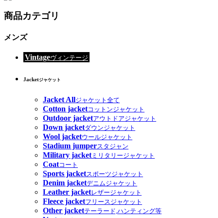
商品カテゴリ
メンズ
Vintage
ヴィンテージ
Jacket
ジャケット
Jacket All
ジャケット全て
Cotton jacket
コットンジャケット
Outdoor jacket
アウトドアジャケット
Down jacket
ダウンジャケット
Wool jacket
ウールジャケット
Stadium jumper
スタジャン
Military jacket
ミリタリージャケット
Coat
コート
Sports jacket
スポーツジャケット
Denim jacket
デニムジャケット
Leather jacket
レザージャケット
Fleece jacket
フリースジャケット
Other jacket
テーラード,ハンティング等