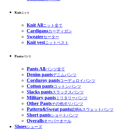
Knit
ニット
Knit All
ニット全て
Cardigans
カーディガン
Sweater
セーター
Knit vest
ニットベスト
Pants
パンツ
Pants All
パンツ全て
Denim pants
デニムパンツ
Corduroy pants
コーデュロイパンツ
Cotton pants
コットンパンツ
Slacks pants
スラックスパンツ
Military pants
ミリタリーパンツ
Other Pants
その他ポリパンツ
Pattern&Sweat pants
総柄&スウェットパンツ
Short pants
ショートパンツ
Overalls
オーバーオール
Shoes
シューズ