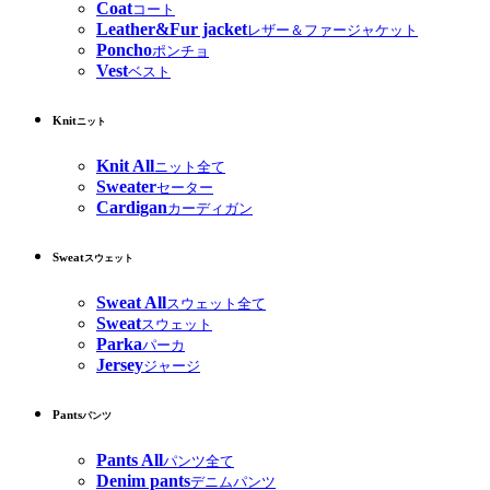
Coat
コート
Leather&Fur jacket
レザー＆ファージャケット
Poncho
ポンチョ
Vest
ベスト
Knit
ニット
Knit All
ニット全て
Sweater
セーター
Cardigan
カーディガン
Sweat
スウェット
Sweat All
スウェット全て
Sweat
スウェット
Parka
パーカ
Jersey
ジャージ
Pants
パンツ
Pants All
パンツ全て
Denim pants
デニムパンツ