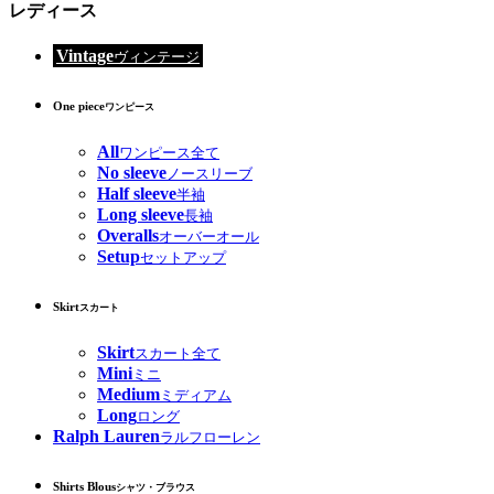
レディース
Vintage
ヴィンテージ
One piece
ワンピース
All
ワンピース全て
No sleeve
ノースリーブ
Half sleeve
半袖
Long sleeve
長袖
Overalls
オーバーオール
Setup
セットアップ
Skirt
スカート
Skirt
スカート全て
Mini
ミニ
Medium
ミディアム
Long
ロング
Ralph Lauren
ラルフローレン
Shirts Blous
シャツ・ブラウス