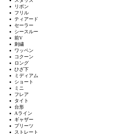
スタッズ
リボン
フリル
ティアード
セーラー
シースルー
前V
刺繍
ワッペン
コクーン
ロング
ひざ下
ミディアム
ショート
ミニ
フレア
タイト
台形
Aライン
ギャザー
プリーツ
ストレート