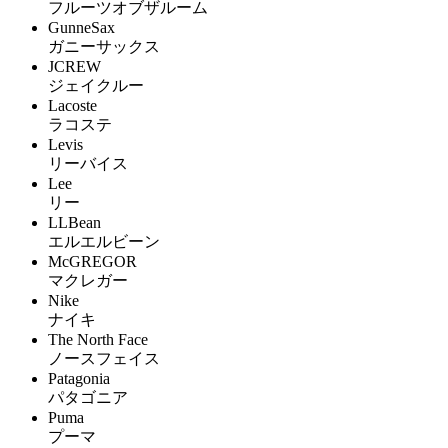
フルーツオブザルーム
GunneSax
ガニーサックス
JCREW
ジェイクルー
Lacoste
ラコステ
Levis
リーバイス
Lee
リー
LLBean
エルエルビーン
McGREGOR
マクレガー
Nike
ナイキ
The North Face
ノースフェイス
Patagonia
パタゴニア
Puma
プーマ