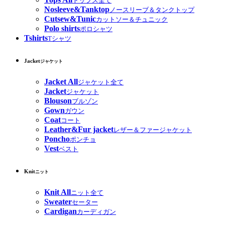
トップス全て
Nosleeve&Tanktop
ノースリーブ＆タンクトップ
Cutsew&Tunic
カットソー＆チュニック
Polo shirts
ポロシャツ
Tshirts
Tシャツ
Jacket
ジャケット
Jacket All
ジャケット全て
Jacket
ジャケット
Blouson
ブルゾン
Gown
ガウン
Coat
コート
Leather&Fur jacket
レザー＆ファージャケット
Poncho
ポンチョ
Vest
ベスト
Knit
ニット
Knit All
ニット全て
Sweater
セーター
Cardigan
カーディガン