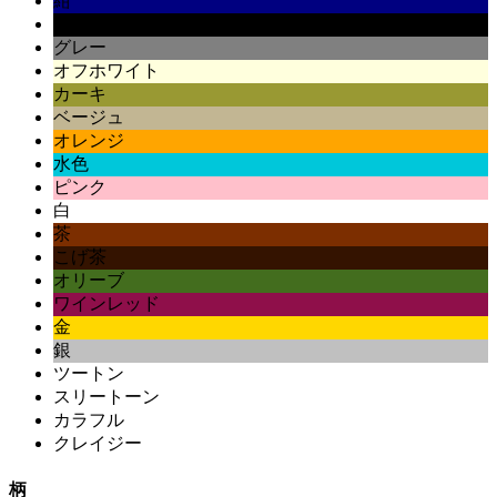
紺
黒
グレー
オフホワイト
カーキ
ベージュ
オレンジ
水色
ピンク
白
茶
こげ茶
オリーブ
ワインレッド
金
銀
ツートン
スリートーン
カラフル
クレイジー
柄