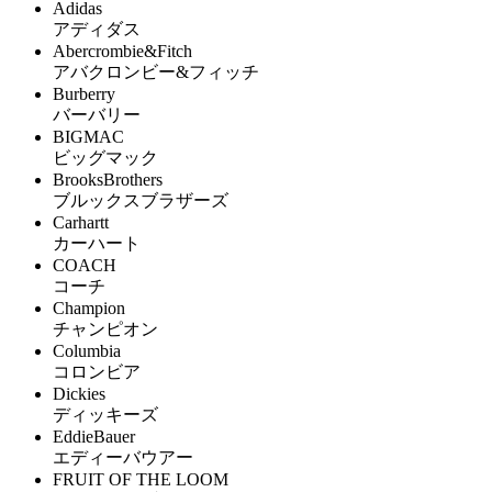
Adidas
アディダス
Abercrombie&Fitch
アバクロンビー&フィッチ
Burberry
バーバリー
BIGMAC
ビッグマック
BrooksBrothers
ブルックスブラザーズ
Carhartt
カーハート
COACH
コーチ
Champion
チャンピオン
Columbia
コロンビア
Dickies
ディッキーズ
EddieBauer
エディーバウアー
FRUIT OF THE LOOM