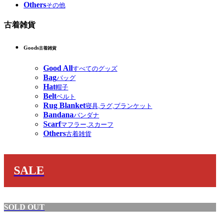
Others
その他
古着雑貨
Goods
古着雑貨
Good All
すべてのグッズ
Bag
バッグ
Hat
帽子
Belt
ベルト
Rug Blanket
寝具,ラグ,ブランケット
Bandana
バンダナ
Scarf
マフラー,スカーフ
Others
古着雑貨
SALE
SOLD OUT