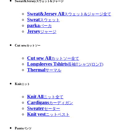
Sweat&Jersey
スウェット&ジャージ
Sweat&Jersey All
スウェット&ジャージ全て
Sweat
スウェット
parka
パーカ
Jersey
ジャージ
Cut sew
カットソー
Cut sew All
カットソー全て
Longsleeves Tshirts
長袖Tシャツ(ロンT)
Thermal
サーマル
Knit
ニット
Knit All
ニット全て
Cardigans
カーディガン
Sweater
セーター
Knit vest
ニットベスト
Pants
パンツ