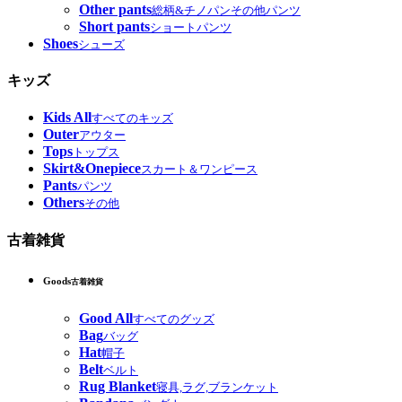
Other pants
総柄&チノパンその他パンツ
Short pants
ショートパンツ
Shoes
シューズ
キッズ
Kids All
すべてのキッズ
Outer
アウター
Tops
トップス
Skirt&Onepiece
スカート＆ワンピース
Pants
パンツ
Others
その他
古着雑貨
Goods
古着雑貨
Good All
すべてのグッズ
Bag
バッグ
Hat
帽子
Belt
ベルト
Rug Blanket
寝具,ラグ,ブランケット