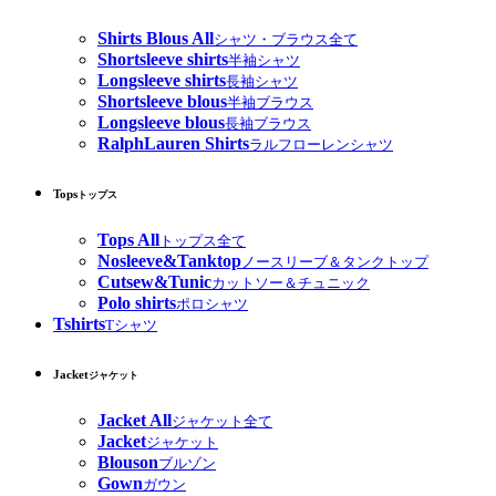
Shirts Blous All
シャツ・ブラウス全て
Shortsleeve shirts
半袖シャツ
Longsleeve shirts
長袖シャツ
Shortsleeve blous
半袖ブラウス
Longsleeve blous
長袖ブラウス
RalphLauren Shirts
ラルフローレンシャツ
Tops
トップス
Tops All
トップス全て
Nosleeve&Tanktop
ノースリーブ＆タンクトップ
Cutsew&Tunic
カットソー＆チュニック
Polo shirts
ポロシャツ
Tshirts
Tシャツ
Jacket
ジャケット
Jacket All
ジャケット全て
Jacket
ジャケット
Blouson
ブルゾン
Gown
ガウン