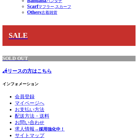
Bandana
バンダナ
Scarf
マフラー,スカーフ
Others
古着雑貨
SALE
SOLD OUT
リースの方はこちら
インフォメーション
会員登録
マイページへ
お支払い方法
配送方法・送料
お問い合わせ
求人情報
→採用強化中！
サイトマップ