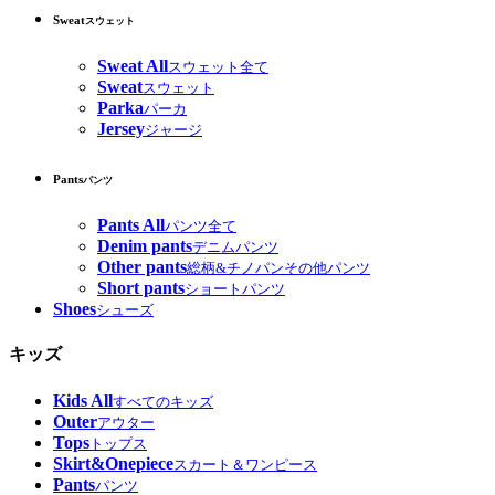
Sweat
スウェット
Sweat All
スウェット全て
Sweat
スウェット
Parka
パーカ
Jersey
ジャージ
Pants
パンツ
Pants All
パンツ全て
Denim pants
デニムパンツ
Other pants
総柄&チノパンその他パンツ
Short pants
ショートパンツ
Shoes
シューズ
キッズ
Kids All
すべてのキッズ
Outer
アウター
Tops
トップス
Skirt&Onepiece
スカート＆ワンピース
Pants
パンツ