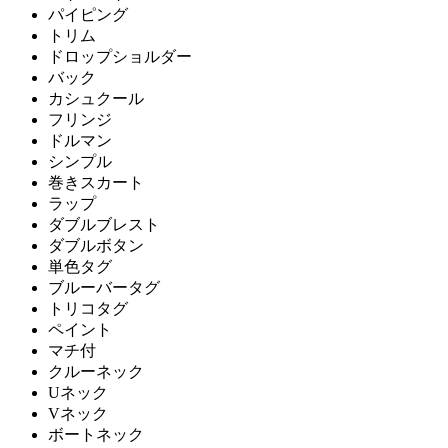
パイピング
トリム
ドロップショルダー
バック
カシュクール
フリンジ
ドルマン
シンプル
巻きスカート
ラップ
ダブルブレスト
ダブルボタン
単色タグ
ブルーバータグ
トリコタグ
ペイント
マチ付
クルーネック
Uネック
Vネック
ボートネック