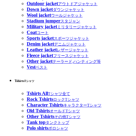
Outdoor jacket
アウトドアジャケット
Down jacket
ダウンジャケット
Wool jacket
ウールジャケット
Stadium jumper
スタジャン
Military jacket
ミリタリージャケット
Coat
コート
Sports jacket
スポーツジャケット
Denim jacket
デニムジャケット
Leather jacket
レザージャケット
Fleece jacket
フリースジャケット
Other jacket
テーラード,ハンティング等
Vest
ベスト
Tshirts
Tシャツ
Tshirts All
Tシャツ全て
Rock Tshirts
ロックTシャツ
Character Tshirts
キャラクターTシャツ
Old Tshirts
オールドTシャツ
Other Tshirts
その他Tシャツ
Tank top
タンクトップ
Polo shirts
ポロシャツ