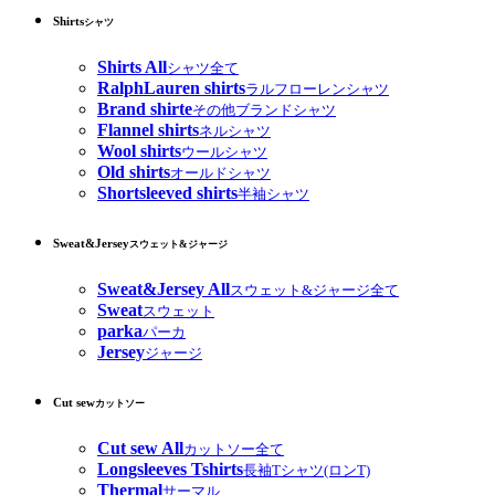
Shirts
シャツ
Shirts All
シャツ全て
RalphLauren shirts
ラルフローレンシャツ
Brand shirte
その他ブランドシャツ
Flannel shirts
ネルシャツ
Wool shirts
ウールシャツ
Old shirts
オールドシャツ
Shortsleeved shirts
半袖シャツ
Sweat&Jersey
スウェット&ジャージ
Sweat&Jersey All
スウェット&ジャージ全て
Sweat
スウェット
parka
パーカ
Jersey
ジャージ
Cut sew
カットソー
Cut sew All
カットソー全て
Longsleeves Tshirts
長袖Tシャツ(ロンT)
Thermal
サーマル