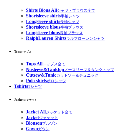
Shirts Blous All
シャツ・ブラウス全て
Shortsleeve shirts
半袖シャツ
Longsleeve shirts
長袖シャツ
Shortsleeve blous
半袖ブラウス
Longsleeve blous
長袖ブラウス
RalphLauren Shirts
ラルフローレンシャツ
Tops
トップス
Tops All
トップス全て
Nosleeve&Tanktop
ノースリーブ＆タンクトップ
Cutsew&Tunic
カットソー＆チュニック
Polo shirts
ポロシャツ
Tshirts
Tシャツ
Jacket
ジャケット
Jacket All
ジャケット全て
Jacket
ジャケット
Blouson
ブルゾン
Gown
ガウン