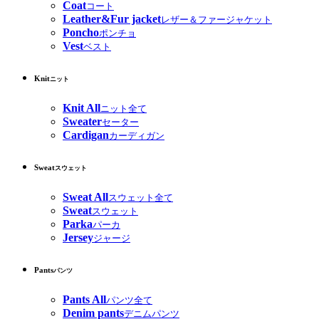
Coat
コート
Leather&Fur jacket
レザー＆ファージャケット
Poncho
ポンチョ
Vest
ベスト
Knit
ニット
Knit All
ニット全て
Sweater
セーター
Cardigan
カーディガン
Sweat
スウェット
Sweat All
スウェット全て
Sweat
スウェット
Parka
パーカ
Jersey
ジャージ
Pants
パンツ
Pants All
パンツ全て
Denim pants
デニムパンツ