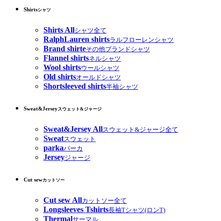
Shirts
シャツ
Shirts All
シャツ全て
RalphLauren shirts
ラルフローレンシャツ
Brand shirte
その他ブランドシャツ
Flannel shirts
ネルシャツ
Wool shirts
ウールシャツ
Old shirts
オールドシャツ
Shortsleeved shirts
半袖シャツ
Sweat&Jersey
スウェット&ジャージ
Sweat&Jersey All
スウェット&ジャージ全て
Sweat
スウェット
parka
パーカ
Jersey
ジャージ
Cut sew
カットソー
Cut sew All
カットソー全て
Longsleeves Tshirts
長袖Tシャツ(ロンT)
Thermal
サーマル