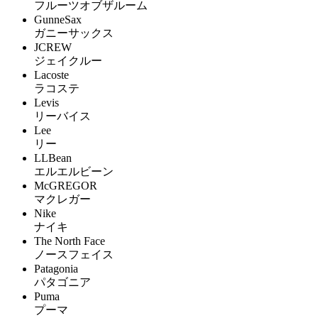
フルーツオブザルーム
GunneSax
ガニーサックス
JCREW
ジェイクルー
Lacoste
ラコステ
Levis
リーバイス
Lee
リー
LLBean
エルエルビーン
McGREGOR
マクレガー
Nike
ナイキ
The North Face
ノースフェイス
Patagonia
パタゴニア
Puma
プーマ