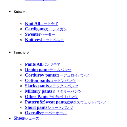
Knit
ニット
Knit All
ニット全て
Cardigans
カーディガン
Sweater
セーター
Knit vest
ニットベスト
Pants
パンツ
Pants All
パンツ全て
Denim pants
デニムパンツ
Corduroy pants
コーデュロイパンツ
Cotton pants
コットンパンツ
Slacks pants
スラックスパンツ
Military pants
ミリタリーパンツ
Other Pants
その他ポリパンツ
Pattern&Sweat pants
総柄&スウェットパンツ
Short pants
ショートパンツ
Overalls
オーバーオール
Shoes
シューズ