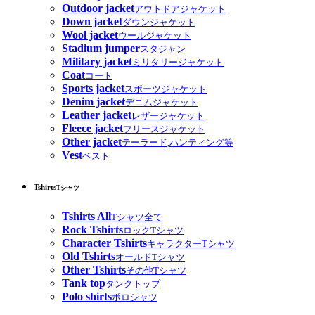
Outdoor jacket
アウトドアジャケット
Down jacket
ダウンジャケット
Wool jacket
ウールジャケット
Stadium jumper
スタジャン
Military jacket
ミリタリージャケット
Coat
コート
Sports jacket
スポーツジャケット
Denim jacket
デニムジャケット
Leather jacket
レザージャケット
Fleece jacket
フリースジャケット
Other jacket
テーラード,ハンティング等
Vest
ベスト
Tshirts
Tシャツ
Tshirts All
Tシャツ全て
Rock Tshirts
ロックTシャツ
Character Tshirts
キャラクターTシャツ
Old Tshirts
オールドTシャツ
Other Tshirts
その他Tシャツ
Tank top
タンクトップ
Polo shirts
ポロシャツ