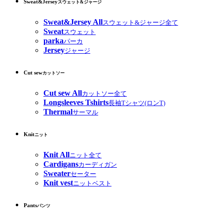
Sweat&Jersey
スウェット&ジャージ
Sweat&Jersey All
スウェット&ジャージ全て
Sweat
スウェット
parka
パーカ
Jersey
ジャージ
Cut sew
カットソー
Cut sew All
カットソー全て
Longsleeves Tshirts
長袖Tシャツ(ロンT)
Thermal
サーマル
Knit
ニット
Knit All
ニット全て
Cardigans
カーディガン
Sweater
セーター
Knit vest
ニットベスト
Pants
パンツ