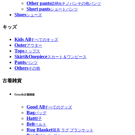
Other pants
総柄&チノパンその他パンツ
Short pants
ショートパンツ
Shoes
シューズ
キッズ
Kids All
すべてのキッズ
Outer
アウター
Tops
トップス
Skirt&Onepiece
スカート＆ワンピース
Pants
パンツ
Others
その他
古着雑貨
Goods
古着雑貨
Good All
すべてのグッズ
Bag
バッグ
Hat
帽子
Belt
ベルト
Rug Blanket
寝具,ラグ,ブランケット