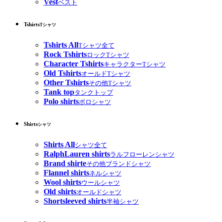
Vest
ベスト
Tshirts
Tシャツ
Tshirts All
Tシャツ全て
Rock Tshirts
ロックTシャツ
Character Tshirts
キャラクターTシャツ
Old Tshirts
オールドTシャツ
Other Tshirts
その他Tシャツ
Tank top
タンクトップ
Polo shirts
ポロシャツ
Shirts
シャツ
Shirts All
シャツ全て
RalphLauren shirts
ラルフローレンシャツ
Brand shirte
その他ブランドシャツ
Flannel shirts
ネルシャツ
Wool shirts
ウールシャツ
Old shirts
オールドシャツ
Shortsleeved shirts
半袖シャツ