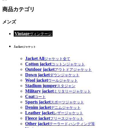
商品カテゴリ
メンズ
Vintage
ヴィンテージ
Jacket
ジャケット
Jacket All
ジャケット全て
Cotton jacket
コットンジャケット
Outdoor jacket
アウトドアジャケット
Down jacket
ダウンジャケット
Wool jacket
ウールジャケット
Stadium jumper
スタジャン
Military jacket
ミリタリージャケット
Coat
コート
Sports jacket
スポーツジャケット
Denim jacket
デニムジャケット
Leather jacket
レザージャケット
Fleece jacket
フリースジャケット
Other jacket
テーラード,ハンティング等