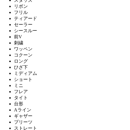
スタッズ
リボン
フリル
ティアード
セーラー
シースルー
前V
刺繍
ワッペン
コクーン
ロング
ひざ下
ミディアム
ショート
ミニ
フレア
タイト
台形
Aライン
ギャザー
プリーツ
ストレート