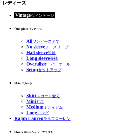
レディース
Vintage
ヴィンテージ
One piece
ワンピース
All
ワンピース全て
No sleeve
ノースリーブ
Half sleeve
半袖
Long sleeve
長袖
Overalls
オーバーオール
Setup
セットアップ
Skirt
スカート
Skirt
スカート全て
Mini
ミニ
Medium
ミディアム
Long
ロング
Ralph Lauren
ラルフローレン
Shirts Blous
シャツ・ブラウス