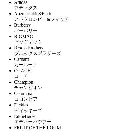
Adidas
アディダス
Abercrombie&Fitch
アバクロンビー&フィッチ
Burberry
バーバリー
BIGMAC
ビッグマック
BrooksBrothers
ブルックスブラザーズ
Carhartt
カーハート
COACH
コーチ
Champion
チャンピオン
Columbia
コロンビア
Dickies
ディッキーズ
EddieBauer
エディーバウアー
FRUIT OF THE LOOM