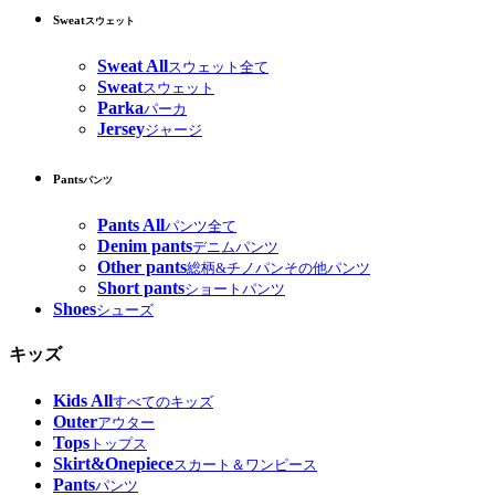
Sweat
スウェット
Sweat All
スウェット全て
Sweat
スウェット
Parka
パーカ
Jersey
ジャージ
Pants
パンツ
Pants All
パンツ全て
Denim pants
デニムパンツ
Other pants
総柄&チノパンその他パンツ
Short pants
ショートパンツ
Shoes
シューズ
キッズ
Kids All
すべてのキッズ
Outer
アウター
Tops
トップス
Skirt&Onepiece
スカート＆ワンピース
Pants
パンツ