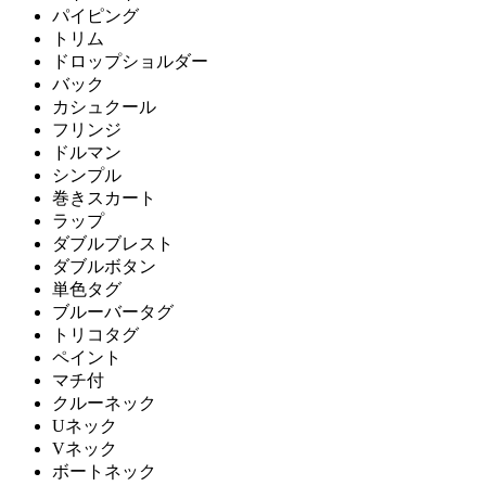
パイピング
トリム
ドロップショルダー
バック
カシュクール
フリンジ
ドルマン
シンプル
巻きスカート
ラップ
ダブルブレスト
ダブルボタン
単色タグ
ブルーバータグ
トリコタグ
ペイント
マチ付
クルーネック
Uネック
Vネック
ボートネック