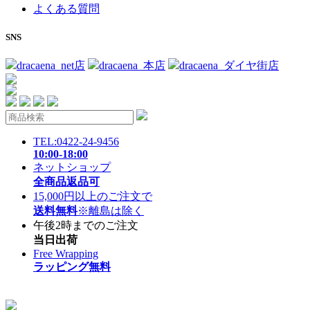
よくある質問
SNS
dracaena_net店
dracaena_本店
dracaena_ダイヤ街店
TEL:0422-24-9456
10:00-18:00
ネットショップ
全商品返品可
15,000円以上のご注文で
送料無料
※離島は除く
午後2時までのご注文
当日出荷
Free Wrapping
ラッピング無料