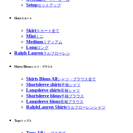
Setup
セットアップ
Skirt
スカート
Skirt
スカート全て
Mini
ミニ
Medium
ミディアム
Long
ロング
Ralph Lauren
ラルフローレン
Shirts Blous
シャツ・ブラウス
Shirts Blous All
シャツ・ブラウス全て
Shortsleeve shirts
半袖シャツ
Longsleeve shirts
長袖シャツ
Shortsleeve blous
半袖ブラウス
Longsleeve blous
長袖ブラウス
RalphLauren Shirts
ラルフローレンシャツ
Tops
トップス
Tops All