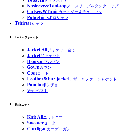
トップス全て
Nosleeve&Tanktop
ノースリーブ＆タンクトップ
Cutsew&Tunic
カットソー＆チュニック
Polo shirts
ポロシャツ
Tshirts
Tシャツ
Jacket
ジャケット
Jacket All
ジャケット全て
Jacket
ジャケット
Blouson
ブルゾン
Gown
ガウン
Coat
コート
Leather&Fur jacket
レザー＆ファージャケット
Poncho
ポンチョ
Vest
ベスト
Knit
ニット
Knit All
ニット全て
Sweater
セーター
Cardigan
カーディガン