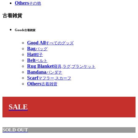
Others
その他
古着雑貨
Goods
古着雑貨
Good All
すべてのグッズ
Bag
バッグ
Hat
帽子
Belt
ベルト
Rug Blanket
寝具,ラグ,ブランケット
Bandana
バンダナ
Scarf
マフラー,スカーフ
Others
古着雑貨
SALE
SOLD OUT