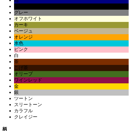
紺
黒
グレー
オフホワイト
カーキ
ベージュ
オレンジ
水色
ピンク
白
茶
こげ茶
オリーブ
ワインレッド
金
銀
ツートン
スリートーン
カラフル
クレイジー
柄