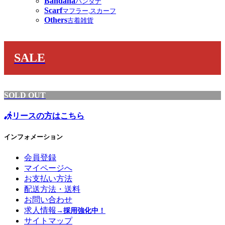
Bandana
バンダナ
Scarf
マフラー,スカーフ
Others
古着雑貨
SALE
SOLD OUT
リースの方はこちら
インフォメーション
会員登録
マイページへ
お支払い方法
配送方法・送料
お問い合わせ
求人情報
→採用強化中！
サイトマップ