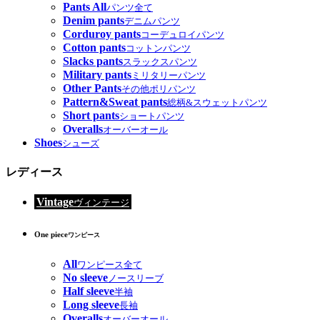
Pants All
パンツ全て
Denim pants
デニムパンツ
Corduroy pants
コーデュロイパンツ
Cotton pants
コットンパンツ
Slacks pants
スラックスパンツ
Military pants
ミリタリーパンツ
Other Pants
その他ポリパンツ
Pattern&Sweat pants
総柄&スウェットパンツ
Short pants
ショートパンツ
Overalls
オーバーオール
Shoes
シューズ
レディース
Vintage
ヴィンテージ
One piece
ワンピース
All
ワンピース全て
No sleeve
ノースリーブ
Half sleeve
半袖
Long sleeve
長袖
Overalls
オーバーオール