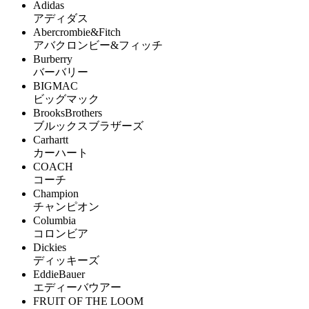
Adidas
アディダス
Abercrombie&Fitch
アバクロンビー&フィッチ
Burberry
バーバリー
BIGMAC
ビッグマック
BrooksBrothers
ブルックスブラザーズ
Carhartt
カーハート
COACH
コーチ
Champion
チャンピオン
Columbia
コロンビア
Dickies
ディッキーズ
EddieBauer
エディーバウアー
FRUIT OF THE LOOM