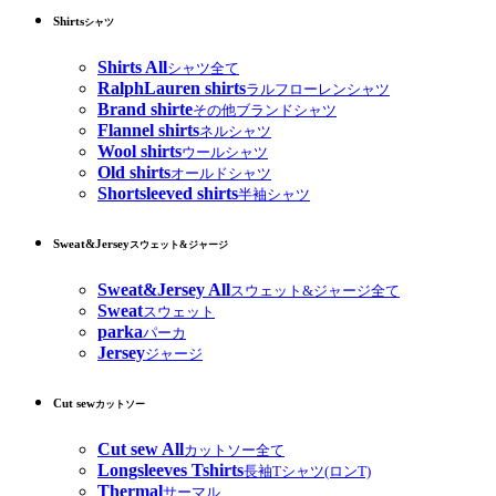
Shirts
シャツ
Shirts All
シャツ全て
RalphLauren shirts
ラルフローレンシャツ
Brand shirte
その他ブランドシャツ
Flannel shirts
ネルシャツ
Wool shirts
ウールシャツ
Old shirts
オールドシャツ
Shortsleeved shirts
半袖シャツ
Sweat&Jersey
スウェット&ジャージ
Sweat&Jersey All
スウェット&ジャージ全て
Sweat
スウェット
parka
パーカ
Jersey
ジャージ
Cut sew
カットソー
Cut sew All
カットソー全て
Longsleeves Tshirts
長袖Tシャツ(ロンT)
Thermal
サーマル