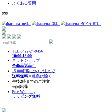
よくある質問
SNS
dracaena_net店
dracaena_本店
dracaena_ダイヤ街店
TEL:0422-24-9456
10:00-18:00
ネットショップ
全商品返品可
15,000円以上のご注文で
送料無料
※離島は除く
午後2時までのご注文
当日出荷
Free Wrapping
ラッピング無料