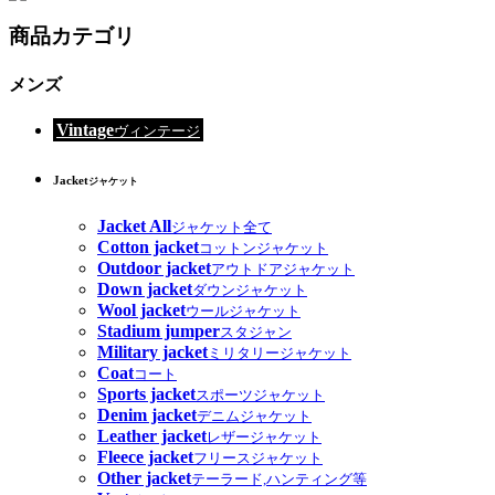
商品カテゴリ
メンズ
Vintage
ヴィンテージ
Jacket
ジャケット
Jacket All
ジャケット全て
Cotton jacket
コットンジャケット
Outdoor jacket
アウトドアジャケット
Down jacket
ダウンジャケット
Wool jacket
ウールジャケット
Stadium jumper
スタジャン
Military jacket
ミリタリージャケット
Coat
コート
Sports jacket
スポーツジャケット
Denim jacket
デニムジャケット
Leather jacket
レザージャケット
Fleece jacket
フリースジャケット
Other jacket
テーラード,ハンティング等