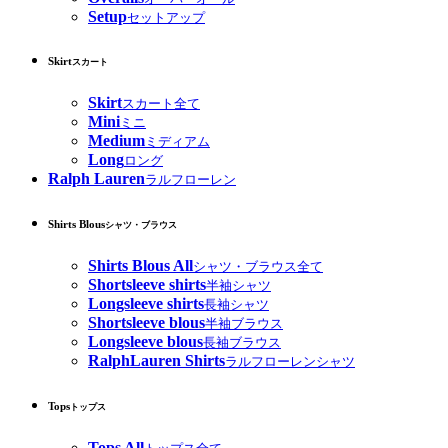
Setup
セットアップ
Skirt
スカート
Skirt
スカート全て
Mini
ミニ
Medium
ミディアム
Long
ロング
Ralph Lauren
ラルフローレン
Shirts Blous
シャツ・ブラウス
Shirts Blous All
シャツ・ブラウス全て
Shortsleeve shirts
半袖シャツ
Longsleeve shirts
長袖シャツ
Shortsleeve blous
半袖ブラウス
Longsleeve blous
長袖ブラウス
RalphLauren Shirts
ラルフローレンシャツ
Tops
トップス
Tops All