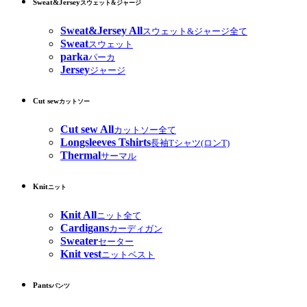
Sweat&Jersey
スウェット&ジャージ
Sweat&Jersey All
スウェット&ジャージ全て
Sweat
スウェット
parka
パーカ
Jersey
ジャージ
Cut sew
カットソー
Cut sew All
カットソー全て
Longsleeves Tshirts
長袖Tシャツ(ロンT)
Thermal
サーマル
Knit
ニット
Knit All
ニット全て
Cardigans
カーディガン
Sweater
セーター
Knit vest
ニットベスト
Pants
パンツ