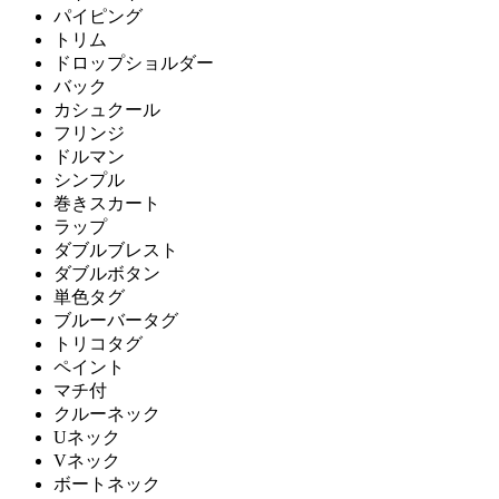
パイピング
トリム
ドロップショルダー
バック
カシュクール
フリンジ
ドルマン
シンプル
巻きスカート
ラップ
ダブルブレスト
ダブルボタン
単色タグ
ブルーバータグ
トリコタグ
ペイント
マチ付
クルーネック
Uネック
Vネック
ボートネック