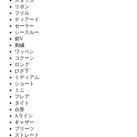
スタッズ
リボン
フリル
ティアード
セーラー
シースルー
前V
刺繍
ワッペン
コクーン
ロング
ひざ下
ミディアム
ショート
ミニ
フレア
タイト
台形
Aライン
ギャザー
プリーツ
ストレート