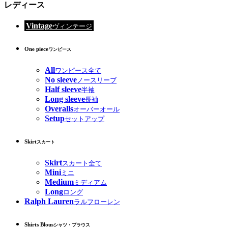
レディース
Vintage
ヴィンテージ
One piece
ワンピース
All
ワンピース全て
No sleeve
ノースリーブ
Half sleeve
半袖
Long sleeve
長袖
Overalls
オーバーオール
Setup
セットアップ
Skirt
スカート
Skirt
スカート全て
Mini
ミニ
Medium
ミディアム
Long
ロング
Ralph Lauren
ラルフローレン
Shirts Blous
シャツ・ブラウス