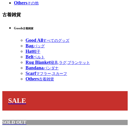
Others
その他
古着雑貨
Goods
古着雑貨
Good All
すべてのグッズ
Bag
バッグ
Hat
帽子
Belt
ベルト
Rug Blanket
寝具,ラグ,ブランケット
Bandana
バンダナ
Scarf
マフラー,スカーフ
Others
古着雑貨
SALE
SOLD OUT