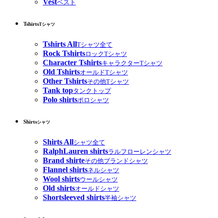
Vest
ベスト
Tshirts
Tシャツ
Tshirts All
Tシャツ全て
Rock Tshirts
ロックTシャツ
Character Tshirts
キャラクターTシャツ
Old Tshirts
オールドTシャツ
Other Tshirts
その他Tシャツ
Tank top
タンクトップ
Polo shirts
ポロシャツ
Shirts
シャツ
Shirts All
シャツ全て
RalphLauren shirts
ラルフローレンシャツ
Brand shirte
その他ブランドシャツ
Flannel shirts
ネルシャツ
Wool shirts
ウールシャツ
Old shirts
オールドシャツ
Shortsleeved shirts
半袖シャツ