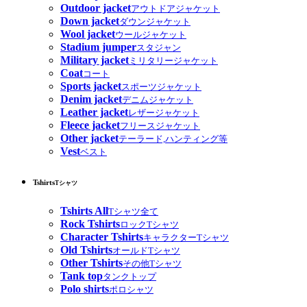
Outdoor jacket
アウトドアジャケット
Down jacket
ダウンジャケット
Wool jacket
ウールジャケット
Stadium jumper
スタジャン
Military jacket
ミリタリージャケット
Coat
コート
Sports jacket
スポーツジャケット
Denim jacket
デニムジャケット
Leather jacket
レザージャケット
Fleece jacket
フリースジャケット
Other jacket
テーラード,ハンティング等
Vest
ベスト
Tshirts
Tシャツ
Tshirts All
Tシャツ全て
Rock Tshirts
ロックTシャツ
Character Tshirts
キャラクターTシャツ
Old Tshirts
オールドTシャツ
Other Tshirts
その他Tシャツ
Tank top
タンクトップ
Polo shirts
ポロシャツ