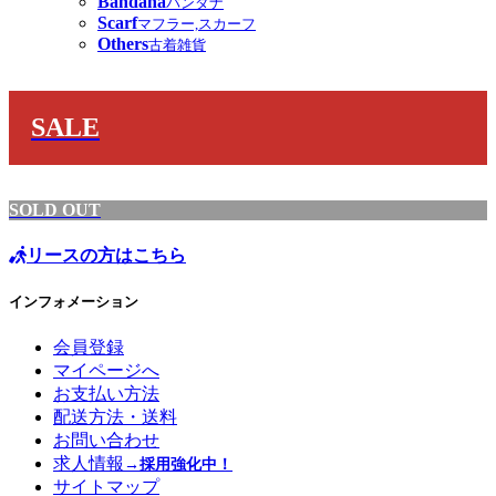
Bandana
バンダナ
Scarf
マフラー,スカーフ
Others
古着雑貨
SALE
SOLD OUT
リースの方はこちら
インフォメーション
会員登録
マイページへ
お支払い方法
配送方法・送料
お問い合わせ
求人情報
→採用強化中！
サイトマップ