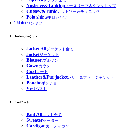
トップス全て
Nosleeve&Tanktop
ノースリーブ＆タンクトップ
Cutsew&Tunic
カットソー＆チュニック
Polo shirts
ポロシャツ
Tshirts
Tシャツ
Jacket
ジャケット
Jacket All
ジャケット全て
Jacket
ジャケット
Blouson
ブルゾン
Gown
ガウン
Coat
コート
Leather&Fur jacket
レザー＆ファージャケット
Poncho
ポンチョ
Vest
ベスト
Knit
ニット
Knit All
ニット全て
Sweater
セーター
Cardigan
カーディガン