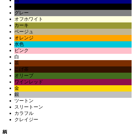
紺
黒
グレー
オフホワイト
カーキ
ベージュ
オレンジ
水色
ピンク
白
茶
こげ茶
オリーブ
ワインレッド
金
銀
ツートン
スリートーン
カラフル
クレイジー
柄