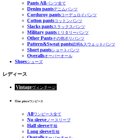
Pants All
パンツ全て
Denim pants
デニムパンツ
Corduroy pants
コーデュロイパンツ
Cotton pants
コットンパンツ
Slacks pants
スラックスパンツ
Military pants
ミリタリーパンツ
Other Pants
その他ポリパンツ
Pattern&Sweat pants
総柄&スウェットパンツ
Short pants
ショートパンツ
Overalls
オーバーオール
Shoes
シューズ
レディース
Vintage
ヴィンテージ
One piece
ワンピース
All
ワンピース全て
No sleeve
ノースリーブ
Half sleeve
半袖
Long sleeve
長袖
Overalls
オーバーオール