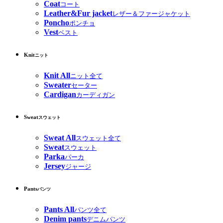
Coat
コート
Leather&Fur jacket
レザー＆ファージャケット
Poncho
ポンチョ
Vest
ベスト
Knit
ニット
Knit All
ニット全て
Sweater
セーター
Cardigan
カーディガン
Sweat
スウェット
Sweat All
スウェット全て
Sweat
スウェット
Parka
パーカ
Jersey
ジャージ
Pants
パンツ
Pants All
パンツ全て
Denim pants
デニムパンツ