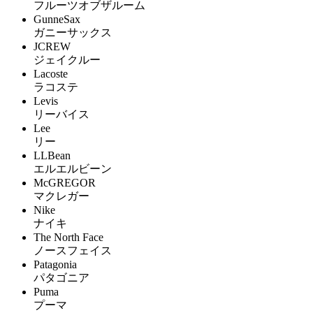
フルーツオブザルーム
GunneSax
ガニーサックス
JCREW
ジェイクルー
Lacoste
ラコステ
Levis
リーバイス
Lee
リー
LLBean
エルエルビーン
McGREGOR
マクレガー
Nike
ナイキ
The North Face
ノースフェイス
Patagonia
パタゴニア
Puma
プーマ