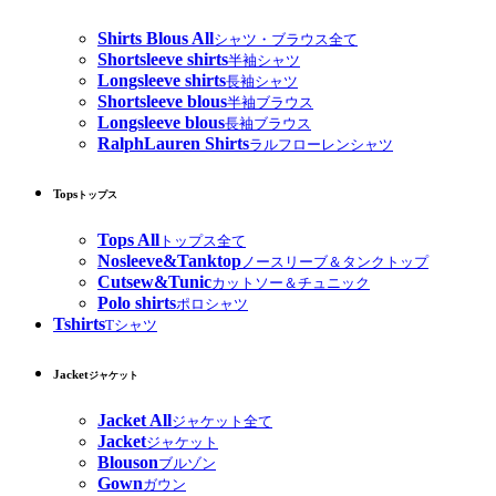
Shirts Blous All
シャツ・ブラウス全て
Shortsleeve shirts
半袖シャツ
Longsleeve shirts
長袖シャツ
Shortsleeve blous
半袖ブラウス
Longsleeve blous
長袖ブラウス
RalphLauren Shirts
ラルフローレンシャツ
Tops
トップス
Tops All
トップス全て
Nosleeve&Tanktop
ノースリーブ＆タンクトップ
Cutsew&Tunic
カットソー＆チュニック
Polo shirts
ポロシャツ
Tshirts
Tシャツ
Jacket
ジャケット
Jacket All
ジャケット全て
Jacket
ジャケット
Blouson
ブルゾン
Gown
ガウン