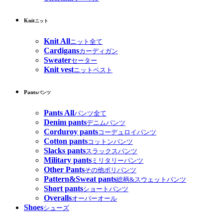
Knit
ニット
Knit All
ニット全て
Cardigans
カーディガン
Sweater
セーター
Knit vest
ニットベスト
Pants
パンツ
Pants All
パンツ全て
Denim pants
デニムパンツ
Corduroy pants
コーデュロイパンツ
Cotton pants
コットンパンツ
Slacks pants
スラックスパンツ
Military pants
ミリタリーパンツ
Other Pants
その他ポリパンツ
Pattern&Sweat pants
総柄&スウェットパンツ
Short pants
ショートパンツ
Overalls
オーバーオール
Shoes
シューズ