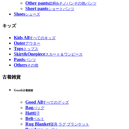
Other pants
総柄&チノパンその他パンツ
Short pants
ショートパンツ
Shoes
シューズ
キッズ
Kids All
すべてのキッズ
Outer
アウター
Tops
トップス
Skirt&Onepiece
スカート＆ワンピース
Pants
パンツ
Others
その他
古着雑貨
Goods
古着雑貨
Good All
すべてのグッズ
Bag
バッグ
Hat
帽子
Belt
ベルト
Rug Blanket
寝具,ラグ,ブランケット