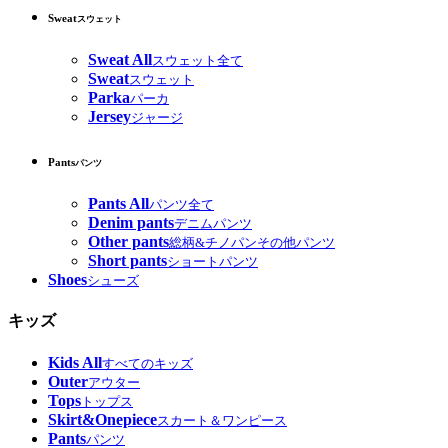
Sweat
スウェット
Sweat All
スウェット全て
Sweat
スウェット
Parka
パーカ
Jersey
ジャージ
Pants
パンツ
Pants All
パンツ全て
Denim pants
デニムパンツ
Other pants
総柄&チノパンその他パンツ
Short pants
ショートパンツ
Shoes
シューズ
キッズ
Kids All
すべてのキッズ
Outer
アウター
Tops
トップス
Skirt&Onepiece
スカート＆ワンピース
Pants
パンツ