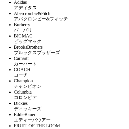
Adidas
アディダス
Abercrombie&Fitch
アバクロンビー&フィッチ
Burberry
バーバリー
BIGMAC
ビッグマック
BrooksBrothers
ブルックスブラザーズ
Carhartt
カーハート
COACH
コーチ
Champion
チャンピオン
Columbia
コロンビア
Dickies
ディッキーズ
EddieBauer
エディーバウアー
FRUIT OF THE LOOM