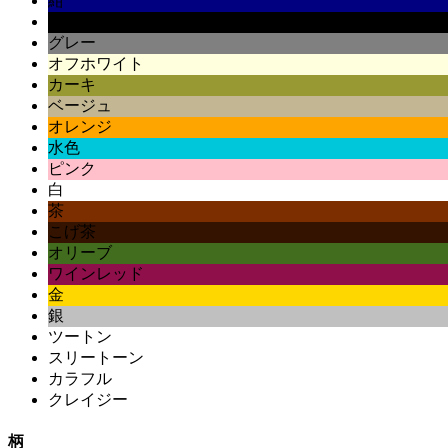
紺
黒
グレー
オフホワイト
カーキ
ベージュ
オレンジ
水色
ピンク
白
茶
こげ茶
オリーブ
ワインレッド
金
銀
ツートン
スリートーン
カラフル
クレイジー
柄