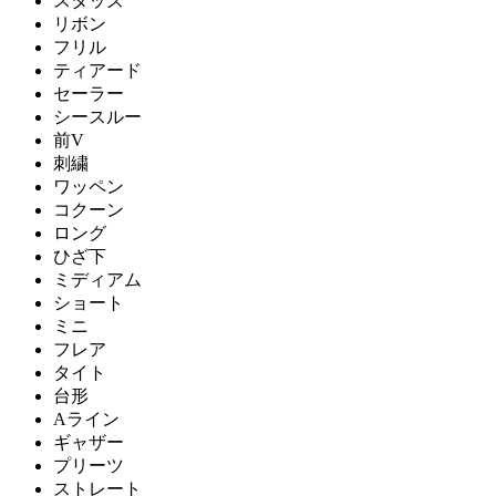
スタッズ
リボン
フリル
ティアード
セーラー
シースルー
前V
刺繍
ワッペン
コクーン
ロング
ひざ下
ミディアム
ショート
ミニ
フレア
タイト
台形
Aライン
ギャザー
プリーツ
ストレート