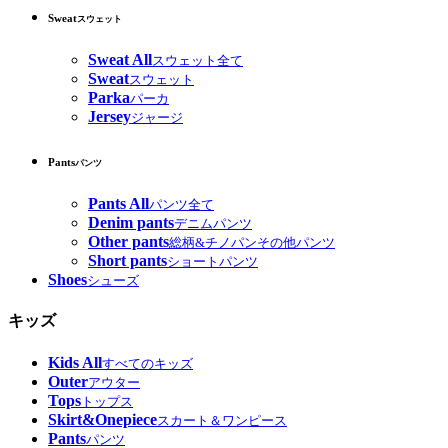
Sweat
スウェット
Sweat All
スウェット全て
Sweat
スウェット
Parka
パーカ
Jersey
ジャージ
Pants
パンツ
Pants All
パンツ全て
Denim pants
デニムパンツ
Other pants
総柄&チノパンその他パンツ
Short pants
ショートパンツ
Shoes
シューズ
キッズ
Kids All
すべてのキッズ
Outer
アウター
Tops
トップス
Skirt&Onepiece
スカート＆ワンピース
Pants
パンツ