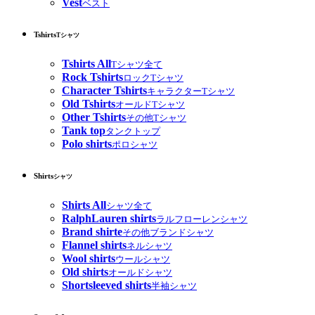
Vest
ベスト
Tshirts
Tシャツ
Tshirts All
Tシャツ全て
Rock Tshirts
ロックTシャツ
Character Tshirts
キャラクターTシャツ
Old Tshirts
オールドTシャツ
Other Tshirts
その他Tシャツ
Tank top
タンクトップ
Polo shirts
ポロシャツ
Shirts
シャツ
Shirts All
シャツ全て
RalphLauren shirts
ラルフローレンシャツ
Brand shirte
その他ブランドシャツ
Flannel shirts
ネルシャツ
Wool shirts
ウールシャツ
Old shirts
オールドシャツ
Shortsleeved shirts
半袖シャツ