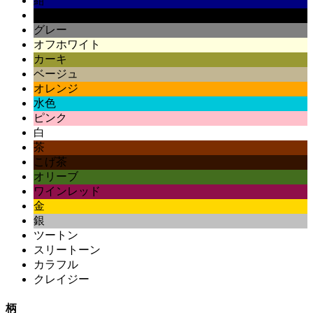
紺
黒
グレー
オフホワイト
カーキ
ベージュ
オレンジ
水色
ピンク
白
茶
こげ茶
オリーブ
ワインレッド
金
銀
ツートン
スリートーン
カラフル
クレイジー
柄