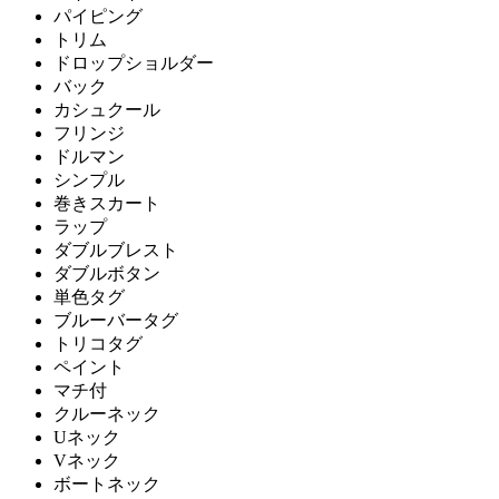
パイピング
トリム
ドロップショルダー
バック
カシュクール
フリンジ
ドルマン
シンプル
巻きスカート
ラップ
ダブルブレスト
ダブルボタン
単色タグ
ブルーバータグ
トリコタグ
ペイント
マチ付
クルーネック
Uネック
Vネック
ボートネック