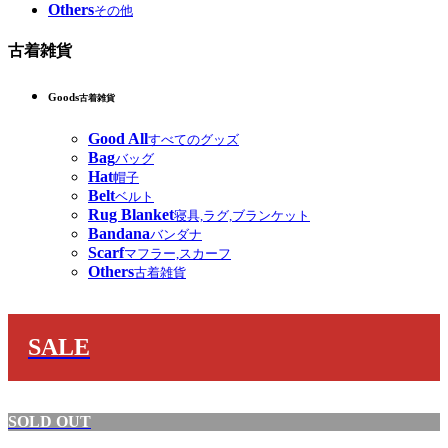
Others
その他
古着雑貨
Goods
古着雑貨
Good All
すべてのグッズ
Bag
バッグ
Hat
帽子
Belt
ベルト
Rug Blanket
寝具,ラグ,ブランケット
Bandana
バンダナ
Scarf
マフラー,スカーフ
Others
古着雑貨
SALE
SOLD OUT