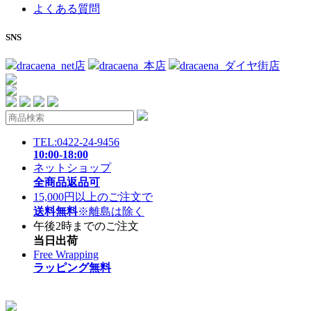
よくある質問
SNS
dracaena_net店
dracaena_本店
dracaena_ダイヤ街店
TEL:0422-24-9456
10:00-18:00
ネットショップ
全商品返品可
15,000円以上のご注文で
送料無料
※離島は除く
午後2時までのご注文
当日出荷
Free Wrapping
ラッピング無料