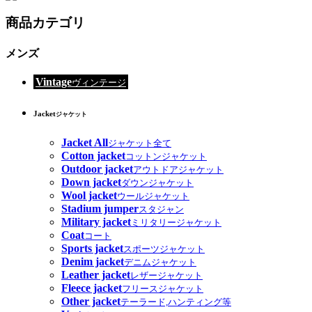
商品カテゴリ
メンズ
Vintage
ヴィンテージ
Jacket
ジャケット
Jacket All
ジャケット全て
Cotton jacket
コットンジャケット
Outdoor jacket
アウトドアジャケット
Down jacket
ダウンジャケット
Wool jacket
ウールジャケット
Stadium jumper
スタジャン
Military jacket
ミリタリージャケット
Coat
コート
Sports jacket
スポーツジャケット
Denim jacket
デニムジャケット
Leather jacket
レザージャケット
Fleece jacket
フリースジャケット
Other jacket
テーラード,ハンティング等