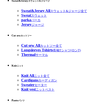
Sweat&Jersey
スウェット&ジャージ
Sweat&Jersey All
スウェット&ジャージ全て
Sweat
スウェット
parka
パーカ
Jersey
ジャージ
Cut sew
カットソー
Cut sew All
カットソー全て
Longsleeves Tshirts
長袖Tシャツ(ロンT)
Thermal
サーマル
Knit
ニット
Knit All
ニット全て
Cardigans
カーディガン
Sweater
セーター
Knit vest
ニットベスト
Pants
パンツ