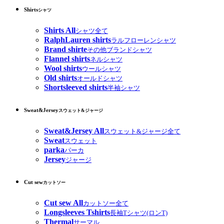
Shirts
シャツ
Shirts All
シャツ全て
RalphLauren shirts
ラルフローレンシャツ
Brand shirte
その他ブランドシャツ
Flannel shirts
ネルシャツ
Wool shirts
ウールシャツ
Old shirts
オールドシャツ
Shortsleeved shirts
半袖シャツ
Sweat&Jersey
スウェット&ジャージ
Sweat&Jersey All
スウェット&ジャージ全て
Sweat
スウェット
parka
パーカ
Jersey
ジャージ
Cut sew
カットソー
Cut sew All
カットソー全て
Longsleeves Tshirts
長袖Tシャツ(ロンT)
Thermal
サーマル