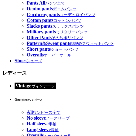
Pants All
パンツ全て
Denim pants
デニムパンツ
Corduroy pants
コーデュロイパンツ
Cotton pants
コットンパンツ
Slacks pants
スラックスパンツ
Military pants
ミリタリーパンツ
Other Pants
その他ポリパンツ
Pattern&Sweat pants
総柄&スウェットパンツ
Short pants
ショートパンツ
Overalls
オーバーオール
Shoes
シューズ
レディース
Vintage
ヴィンテージ
One piece
ワンピース
All
ワンピース全て
No sleeve
ノースリーブ
Half sleeve
半袖
Long sleeve
長袖
Overalls
オーバーオール