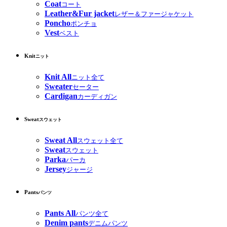
Coat
コート
Leather&Fur jacket
レザー＆ファージャケット
Poncho
ポンチョ
Vest
ベスト
Knit
ニット
Knit All
ニット全て
Sweater
セーター
Cardigan
カーディガン
Sweat
スウェット
Sweat All
スウェット全て
Sweat
スウェット
Parka
パーカ
Jersey
ジャージ
Pants
パンツ
Pants All
パンツ全て
Denim pants
デニムパンツ