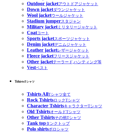
Outdoor jacket
アウトドアジャケット
Down jacket
ダウンジャケット
Wool jacket
ウールジャケット
Stadium jumper
スタジャン
Military jacket
ミリタリージャケット
Coat
コート
Sports jacket
スポーツジャケット
Denim jacket
デニムジャケット
Leather jacket
レザージャケット
Fleece jacket
フリースジャケット
Other jacket
テーラード,ハンティング等
Vest
ベスト
Tshirts
Tシャツ
Tshirts All
Tシャツ全て
Rock Tshirts
ロックTシャツ
Character Tshirts
キャラクターTシャツ
Old Tshirts
オールドTシャツ
Other Tshirts
その他Tシャツ
Tank top
タンクトップ
Polo shirts
ポロシャツ