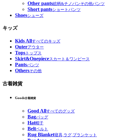
Other pants
総柄&チノパンその他パンツ
Short pants
ショートパンツ
Shoes
シューズ
キッズ
Kids All
すべてのキッズ
Outer
アウター
Tops
トップス
Skirt&Onepiece
スカート＆ワンピース
Pants
パンツ
Others
その他
古着雑貨
Goods
古着雑貨
Good All
すべてのグッズ
Bag
バッグ
Hat
帽子
Belt
ベルト
Rug Blanket
寝具,ラグ,ブランケット