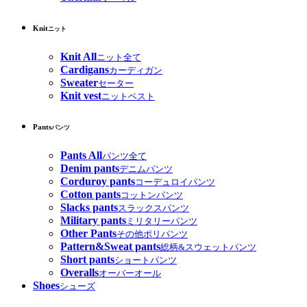
Knit
ニット
Knit All
ニット全て
Cardigans
カーディガン
Sweater
セーター
Knit vest
ニットベスト
Pants
パンツ
Pants All
パンツ全て
Denim pants
デニムパンツ
Corduroy pants
コーデュロイパンツ
Cotton pants
コットンパンツ
Slacks pants
スラックスパンツ
Military pants
ミリタリーパンツ
Other Pants
その他ポリパンツ
Pattern&Sweat pants
総柄&スウェットパンツ
Short pants
ショートパンツ
Overalls
オーバーオール
Shoes
シューズ