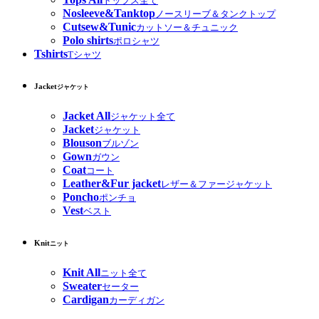
トップス全て
Nosleeve&Tanktop
ノースリーブ＆タンクトップ
Cutsew&Tunic
カットソー＆チュニック
Polo shirts
ポロシャツ
Tshirts
Tシャツ
Jacket
ジャケット
Jacket All
ジャケット全て
Jacket
ジャケット
Blouson
ブルゾン
Gown
ガウン
Coat
コート
Leather&Fur jacket
レザー＆ファージャケット
Poncho
ポンチョ
Vest
ベスト
Knit
ニット
Knit All
ニット全て
Sweater
セーター
Cardigan
カーディガン