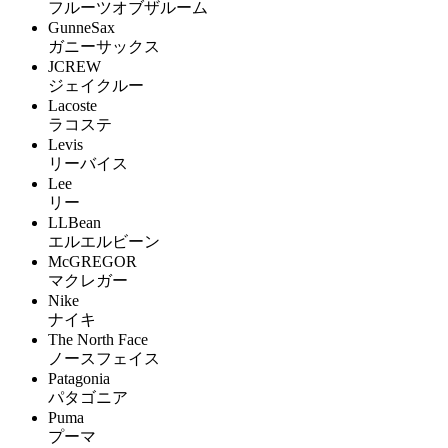
フルーツオブザルーム
GunneSax
ガニーサックス
JCREW
ジェイクルー
Lacoste
ラコステ
Levis
リーバイス
Lee
リー
LLBean
エルエルビーン
McGREGOR
マクレガー
Nike
ナイキ
The North Face
ノースフェイス
Patagonia
パタゴニア
Puma
プーマ