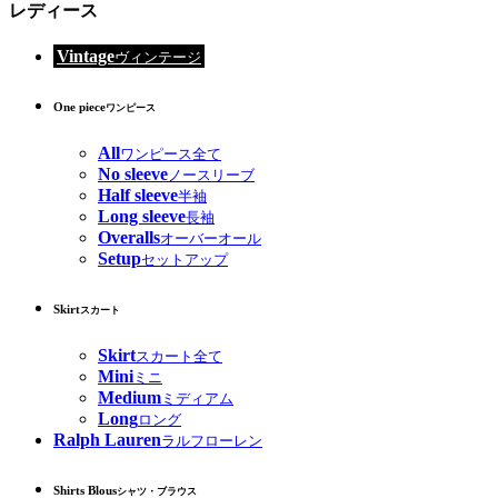
レディース
Vintage
ヴィンテージ
One piece
ワンピース
All
ワンピース全て
No sleeve
ノースリーブ
Half sleeve
半袖
Long sleeve
長袖
Overalls
オーバーオール
Setup
セットアップ
Skirt
スカート
Skirt
スカート全て
Mini
ミニ
Medium
ミディアム
Long
ロング
Ralph Lauren
ラルフローレン
Shirts Blous
シャツ・ブラウス