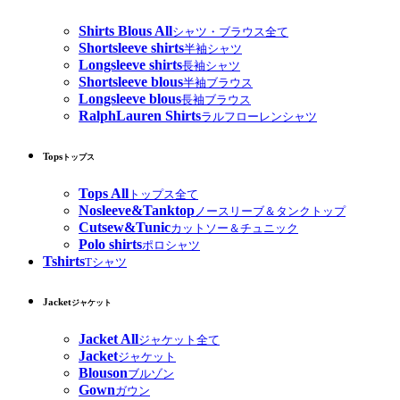
Shirts Blous All
シャツ・ブラウス全て
Shortsleeve shirts
半袖シャツ
Longsleeve shirts
長袖シャツ
Shortsleeve blous
半袖ブラウス
Longsleeve blous
長袖ブラウス
RalphLauren Shirts
ラルフローレンシャツ
Tops
トップス
Tops All
トップス全て
Nosleeve&Tanktop
ノースリーブ＆タンクトップ
Cutsew&Tunic
カットソー＆チュニック
Polo shirts
ポロシャツ
Tshirts
Tシャツ
Jacket
ジャケット
Jacket All
ジャケット全て
Jacket
ジャケット
Blouson
ブルゾン
Gown
ガウン