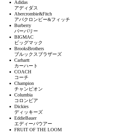
Adidas
アディダス
Abercrombie&Fitch
アバクロンビー&フィッチ
Burberry
バーバリー
BIGMAC
ビッグマック
BrooksBrothers
ブルックスブラザーズ
Carhartt
カーハート
COACH
コーチ
Champion
チャンピオン
Columbia
コロンビア
Dickies
ディッキーズ
EddieBauer
エディーバウアー
FRUIT OF THE LOOM