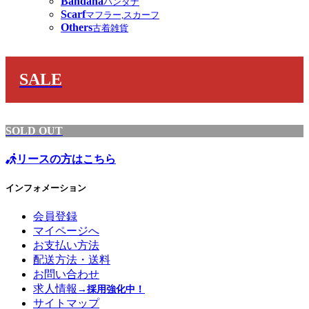
Bandana
バンダナ
Scarf
マフラー,スカーフ
Others
古着雑貨
SALE
SOLD OUT
リースの方はこちら
インフォメーション
会員登録
マイページへ
お支払い方法
配送方法・送料
お問い合わせ
求人情報
→採用強化中！
サイトマップ