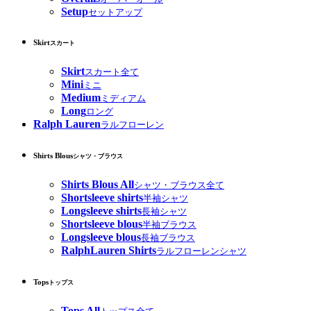
Setup
セットアップ
Skirt
スカート
Skirt
スカート全て
Mini
ミニ
Medium
ミディアム
Long
ロング
Ralph Lauren
ラルフローレン
Shirts Blous
シャツ・ブラウス
Shirts Blous All
シャツ・ブラウス全て
Shortsleeve shirts
半袖シャツ
Longsleeve shirts
長袖シャツ
Shortsleeve blous
半袖ブラウス
Longsleeve blous
長袖ブラウス
RalphLauren Shirts
ラルフローレンシャツ
Tops
トップス
Tops All