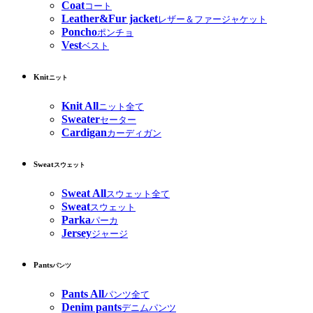
Coat
コート
Leather&Fur jacket
レザー＆ファージャケット
Poncho
ポンチョ
Vest
ベスト
Knit
ニット
Knit All
ニット全て
Sweater
セーター
Cardigan
カーディガン
Sweat
スウェット
Sweat All
スウェット全て
Sweat
スウェット
Parka
パーカ
Jersey
ジャージ
Pants
パンツ
Pants All
パンツ全て
Denim pants
デニムパンツ