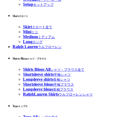
Setup
セットアップ
Skirt
スカート
Skirt
スカート全て
Mini
ミニ
Medium
ミディアム
Long
ロング
Ralph Lauren
ラルフローレン
Shirts Blous
シャツ・ブラウス
Shirts Blous All
シャツ・ブラウス全て
Shortsleeve shirts
半袖シャツ
Longsleeve shirts
長袖シャツ
Shortsleeve blous
半袖ブラウス
Longsleeve blous
長袖ブラウス
RalphLauren Shirts
ラルフローレンシャツ
Tops
トップス
Tops All