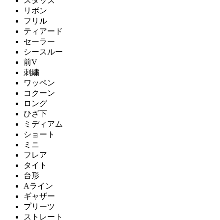
スタッズ
リボン
フリル
ティアード
セーラー
シースルー
前V
刺繍
ワッペン
コクーン
ロング
ひざ下
ミディアム
ショート
ミニ
フレア
タイト
台形
Aライン
ギャザー
プリーツ
ストレート