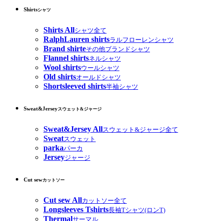
Shirts
シャツ
Shirts All
シャツ全て
RalphLauren shirts
ラルフローレンシャツ
Brand shirte
その他ブランドシャツ
Flannel shirts
ネルシャツ
Wool shirts
ウールシャツ
Old shirts
オールドシャツ
Shortsleeved shirts
半袖シャツ
Sweat&Jersey
スウェット&ジャージ
Sweat&Jersey All
スウェット&ジャージ全て
Sweat
スウェット
parka
パーカ
Jersey
ジャージ
Cut sew
カットソー
Cut sew All
カットソー全て
Longsleeves Tshirts
長袖Tシャツ(ロンT)
Thermal
サーマル