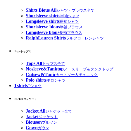
Shirts Blous All
シャツ・ブラウス全て
Shortsleeve shirts
半袖シャツ
Longsleeve shirts
長袖シャツ
Shortsleeve blous
半袖ブラウス
Longsleeve blous
長袖ブラウス
RalphLauren Shirts
ラルフローレンシャツ
Tops
トップス
Tops All
トップス全て
Nosleeve&Tanktop
ノースリーブ＆タンクトップ
Cutsew&Tunic
カットソー＆チュニック
Polo shirts
ポロシャツ
Tshirts
Tシャツ
Jacket
ジャケット
Jacket All
ジャケット全て
Jacket
ジャケット
Blouson
ブルゾン
Gown
ガウン