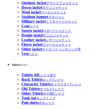
Outdoor jacket
アウトドアジャケット
Down jacket
ダウンジャケット
Wool jacket
ウールジャケット
Stadium jumper
スタジャン
Military jacket
ミリタリージャケット
Coat
コート
Sports jacket
スポーツジャケット
Denim jacket
デニムジャケット
Leather jacket
レザージャケット
Fleece jacket
フリースジャケット
Other jacket
テーラード,ハンティング等
Vest
ベスト
Tshirts
Tシャツ
Tshirts All
Tシャツ全て
Rock Tshirts
ロックTシャツ
Character Tshirts
キャラクターTシャツ
Old Tshirts
オールドTシャツ
Other Tshirts
その他Tシャツ
Tank top
タンクトップ
Polo shirts
ポロシャツ