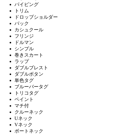
パイピング
トリム
ドロップショルダー
バック
カシュクール
フリンジ
ドルマン
シンプル
巻きスカート
ラップ
ダブルブレスト
ダブルボタン
単色タグ
ブルーバータグ
トリコタグ
ペイント
マチ付
クルーネック
Uネック
Vネック
ボートネック