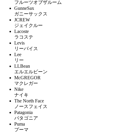
フルーツオブザルーム
GunneSax
ガニーサックス
JCREW
ジェイクルー
Lacoste
ラコステ
Levis
リーバイス
Lee
リー
LLBean
エルエルビーン
McGREGOR
マクレガー
Nike
ナイキ
The North Face
ノースフェイス
Patagonia
パタゴニア
Puma
プーマ