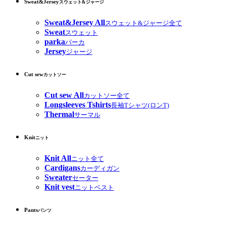
Sweat&Jersey
スウェット&ジャージ
Sweat&Jersey All
スウェット&ジャージ全て
Sweat
スウェット
parka
パーカ
Jersey
ジャージ
Cut sew
カットソー
Cut sew All
カットソー全て
Longsleeves Tshirts
長袖Tシャツ(ロンT)
Thermal
サーマル
Knit
ニット
Knit All
ニット全て
Cardigans
カーディガン
Sweater
セーター
Knit vest
ニットベスト
Pants
パンツ