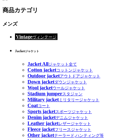
商品カテゴリ
メンズ
Vintage
ヴィンテージ
Jacket
ジャケット
Jacket All
ジャケット全て
Cotton jacket
コットンジャケット
Outdoor jacket
アウトドアジャケット
Down jacket
ダウンジャケット
Wool jacket
ウールジャケット
Stadium jumper
スタジャン
Military jacket
ミリタリージャケット
Coat
コート
Sports jacket
スポーツジャケット
Denim jacket
デニムジャケット
Leather jacket
レザージャケット
Fleece jacket
フリースジャケット
Other jacket
テーラード,ハンティング等