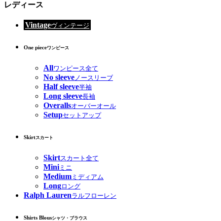
レディース
Vintage
ヴィンテージ
One piece
ワンピース
All
ワンピース全て
No sleeve
ノースリーブ
Half sleeve
半袖
Long sleeve
長袖
Overalls
オーバーオール
Setup
セットアップ
Skirt
スカート
Skirt
スカート全て
Mini
ミニ
Medium
ミディアム
Long
ロング
Ralph Lauren
ラルフローレン
Shirts Blous
シャツ・ブラウス