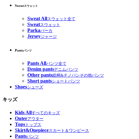
Sweat
スウェット
Sweat All
スウェット全て
Sweat
スウェット
Parka
パーカ
Jersey
ジャージ
Pants
パンツ
Pants All
パンツ全て
Denim pants
デニムパンツ
Other pants
総柄&チノパンその他パンツ
Short pants
ショートパンツ
Shoes
シューズ
キッズ
Kids All
すべてのキッズ
Outer
アウター
Tops
トップス
Skirt&Onepiece
スカート＆ワンピース
Pants
パンツ