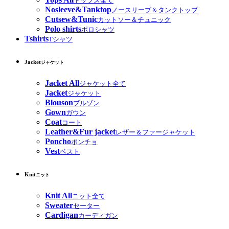
トップス全て
Nosleeve&Tanktop
ノースリーブ＆タンクトップ
Cutsew&Tunic
カットソー＆チュニック
Polo shirts
ポロシャツ
Tshirts
Tシャツ
Jacket
ジャケット
Jacket All
ジャケット全て
Jacket
ジャケット
Blouson
ブルゾン
Gown
ガウン
Coat
コート
Leather&Fur jacket
レザー＆ファージャケット
Poncho
ポンチョ
Vest
ベスト
Knit
ニット
Knit All
ニット全て
Sweater
セーター
Cardigan
カーディガン