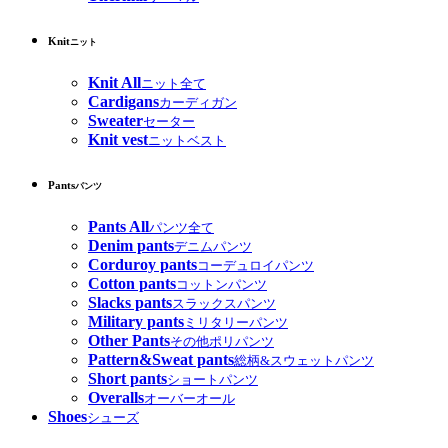
Knit
ニット
Knit All
ニット全て
Cardigans
カーディガン
Sweater
セーター
Knit vest
ニットベスト
Pants
パンツ
Pants All
パンツ全て
Denim pants
デニムパンツ
Corduroy pants
コーデュロイパンツ
Cotton pants
コットンパンツ
Slacks pants
スラックスパンツ
Military pants
ミリタリーパンツ
Other Pants
その他ポリパンツ
Pattern&Sweat pants
総柄&スウェットパンツ
Short pants
ショートパンツ
Overalls
オーバーオール
Shoes
シューズ