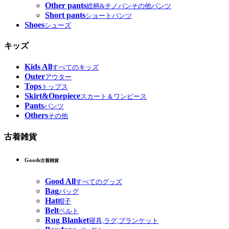
Other pants
総柄&チノパンその他パンツ
Short pants
ショートパンツ
Shoes
シューズ
キッズ
Kids All
すべてのキッズ
Outer
アウター
Tops
トップス
Skirt&Onepiece
スカート＆ワンピース
Pants
パンツ
Others
その他
古着雑貨
Goods
古着雑貨
Good All
すべてのグッズ
Bag
バッグ
Hat
帽子
Belt
ベルト
Rug Blanket
寝具,ラグ,ブランケット