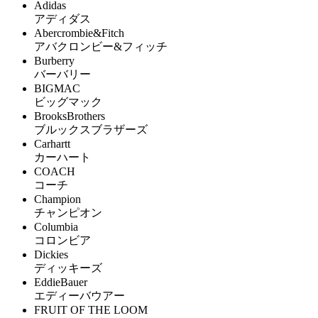
Adidas
アディダス
Abercrombie&Fitch
アバクロンビー&フィッチ
Burberry
バーバリー
BIGMAC
ビッグマック
BrooksBrothers
ブルックスブラザーズ
Carhartt
カーハート
COACH
コーチ
Champion
チャンピオン
Columbia
コロンビア
Dickies
ディッキーズ
EddieBauer
エディーバウアー
FRUIT OF THE LOOM