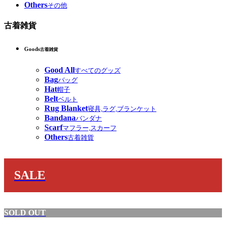
Others
その他
古着雑貨
Goods
古着雑貨
Good All
すべてのグッズ
Bag
バッグ
Hat
帽子
Belt
ベルト
Rug Blanket
寝具,ラグ,ブランケット
Bandana
バンダナ
Scarf
マフラー,スカーフ
Others
古着雑貨
SALE
SOLD OUT