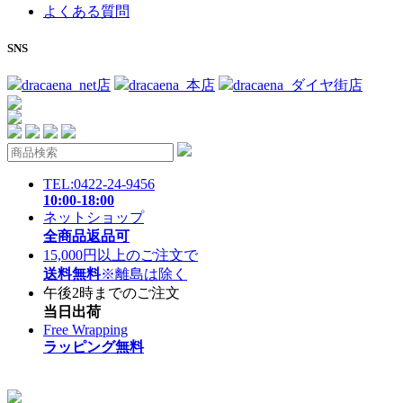
よくある質問
SNS
dracaena_net店
dracaena_本店
dracaena_ダイヤ街店
TEL:0422-24-9456
10:00-18:00
ネットショップ
全商品返品可
15,000円以上のご注文で
送料無料
※離島は除く
午後2時までのご注文
当日出荷
Free Wrapping
ラッピング無料