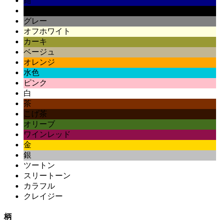
紺
黒
グレー
オフホワイト
カーキ
ベージュ
オレンジ
水色
ピンク
白
茶
こげ茶
オリーブ
ワインレッド
金
銀
ツートン
スリートーン
カラフル
クレイジー
柄