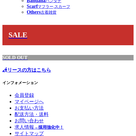
Bandana
バンダナ
Scarf
マフラー,スカーフ
Others
古着雑貨
SALE
SOLD OUT
リースの方はこちら
インフォメーション
会員登録
マイページへ
お支払い方法
配送方法・送料
お問い合わせ
求人情報
→採用強化中！
サイトマップ