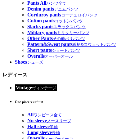
Pants All
パンツ全て
Denim pants
デニムパンツ
Corduroy pants
コーデュロイパンツ
Cotton pants
コットンパンツ
Slacks pants
スラックスパンツ
Military pants
ミリタリーパンツ
Other Pants
その他ポリパンツ
Pattern&Sweat pants
総柄&スウェットパンツ
Short pants
ショートパンツ
Overalls
オーバーオール
Shoes
シューズ
レディース
Vintage
ヴィンテージ
One piece
ワンピース
All
ワンピース全て
No sleeve
ノースリーブ
Half sleeve
半袖
Long sleeve
長袖
Overalls
オーバーオール