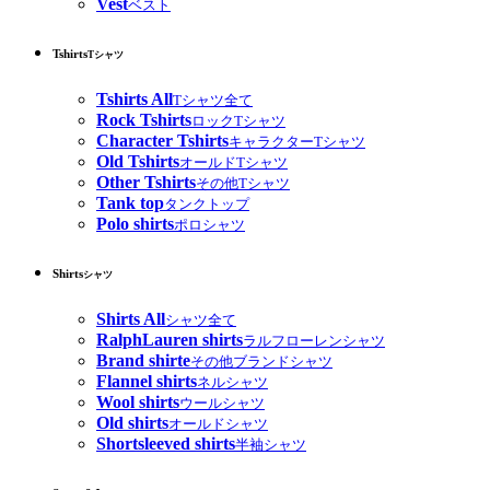
Vest
ベスト
Tshirts
Tシャツ
Tshirts All
Tシャツ全て
Rock Tshirts
ロックTシャツ
Character Tshirts
キャラクターTシャツ
Old Tshirts
オールドTシャツ
Other Tshirts
その他Tシャツ
Tank top
タンクトップ
Polo shirts
ポロシャツ
Shirts
シャツ
Shirts All
シャツ全て
RalphLauren shirts
ラルフローレンシャツ
Brand shirte
その他ブランドシャツ
Flannel shirts
ネルシャツ
Wool shirts
ウールシャツ
Old shirts
オールドシャツ
Shortsleeved shirts
半袖シャツ