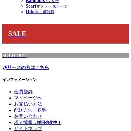
Bandana
バンダナ
Scarf
マフラー,スカーフ
Others
古着雑貨
SALE
SOLD OUT
リースの方はこちら
インフォメーション
会員登録
マイページへ
お支払い方法
配送方法・送料
お問い合わせ
求人情報
→採用強化中！
サイトマップ