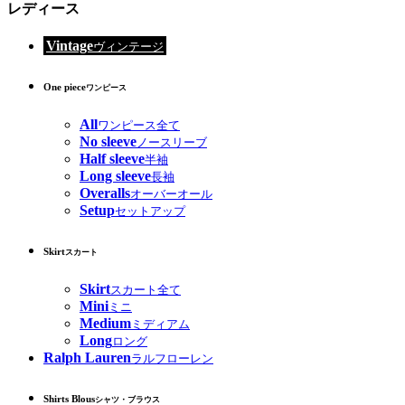
レディース
Vintage
ヴィンテージ
One piece
ワンピース
All
ワンピース全て
No sleeve
ノースリーブ
Half sleeve
半袖
Long sleeve
長袖
Overalls
オーバーオール
Setup
セットアップ
Skirt
スカート
Skirt
スカート全て
Mini
ミニ
Medium
ミディアム
Long
ロング
Ralph Lauren
ラルフローレン
Shirts Blous
シャツ・ブラウス