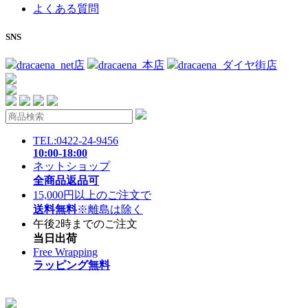
よくある質問
SNS
dracaena_net店
dracaena_本店
dracaena_ダイヤ街店
TEL:0422-24-9456
10:00-18:00
ネットショップ
全商品返品可
15,000円以上のご注文で
送料無料
※離島は除く
午後2時までのご注文
当日出荷
Free Wrapping
ラッピング無料