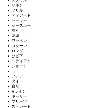
スタッズ
リボン
フリル
ティアード
セーラー
シースルー
前V
刺繍
ワッペン
コクーン
ロング
ひざ下
ミディアム
ショート
ミニ
フレア
タイト
台形
Aライン
ギャザー
プリーツ
ストレート