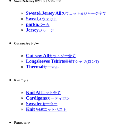
Sweat&Jersey
スウェット&ジャージ
Sweat&Jersey All
スウェット&ジャージ全て
Sweat
スウェット
parka
パーカ
Jersey
ジャージ
Cut sew
カットソー
Cut sew All
カットソー全て
Longsleeves Tshirts
長袖Tシャツ(ロンT)
Thermal
サーマル
Knit
ニット
Knit All
ニット全て
Cardigans
カーディガン
Sweater
セーター
Knit vest
ニットベスト
Pants
パンツ