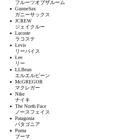
フルーツオブザルーム
GunneSax
ガニーサックス
JCREW
ジェイクルー
Lacoste
ラコステ
Levis
リーバイス
Lee
リー
LLBean
エルエルビーン
McGREGOR
マクレガー
Nike
ナイキ
The North Face
ノースフェイス
Patagonia
パタゴニア
Puma
プーマ