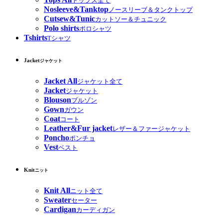
トップス全て
Nosleeve&Tanktop
ノースリーブ＆タンクトップ
Cutsew&Tunic
カットソー＆チュニック
Polo shirts
ポロシャツ
Tshirts
Tシャツ
Jacket
ジャケット
Jacket All
ジャケット全て
Jacket
ジャケット
Blouson
ブルゾン
Gown
ガウン
Coat
コート
Leather&Fur jacket
レザー＆ファージャケット
Poncho
ポンチョ
Vest
ベスト
Knit
ニット
Knit All
ニット全て
Sweater
セーター
Cardigan
カーディガン