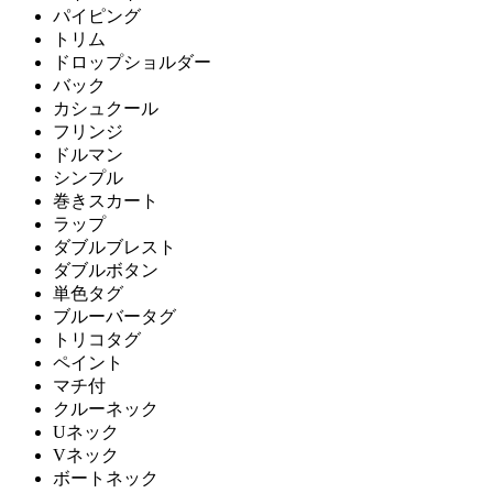
パイピング
トリム
ドロップショルダー
バック
カシュクール
フリンジ
ドルマン
シンプル
巻きスカート
ラップ
ダブルブレスト
ダブルボタン
単色タグ
ブルーバータグ
トリコタグ
ペイント
マチ付
クルーネック
Uネック
Vネック
ボートネック