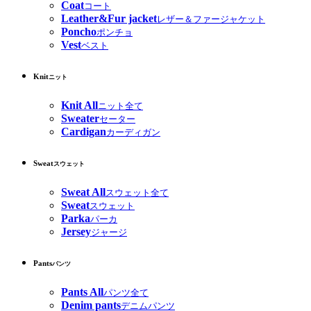
Coat
コート
Leather&Fur jacket
レザー＆ファージャケット
Poncho
ポンチョ
Vest
ベスト
Knit
ニット
Knit All
ニット全て
Sweater
セーター
Cardigan
カーディガン
Sweat
スウェット
Sweat All
スウェット全て
Sweat
スウェット
Parka
パーカ
Jersey
ジャージ
Pants
パンツ
Pants All
パンツ全て
Denim pants
デニムパンツ