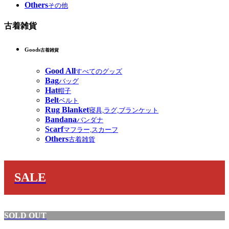
Others
その他
古着雑貨
Goods
古着雑貨
Good All
すべてのグッズ
Bag
バッグ
Hat
帽子
Belt
ベルト
Rug Blanket
寝具,ラグ,ブランケット
Bandana
バンダナ
Scarf
マフラー,スカーフ
Others
古着雑貨
SALE
SOLD OUT