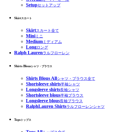
Setup
セットアップ
Skirt
スカート
Skirt
スカート全て
Mini
ミニ
Medium
ミディアム
Long
ロング
Ralph Lauren
ラルフローレン
Shirts Blous
シャツ・ブラウス
Shirts Blous All
シャツ・ブラウス全て
Shortsleeve shirts
半袖シャツ
Longsleeve shirts
長袖シャツ
Shortsleeve blous
半袖ブラウス
Longsleeve blous
長袖ブラウス
RalphLauren Shirts
ラルフローレンシャツ
Tops
トップス
Tops All