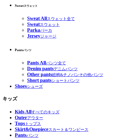
Sweat
スウェット
Sweat All
スウェット全て
Sweat
スウェット
Parka
パーカ
Jersey
ジャージ
Pants
パンツ
Pants All
パンツ全て
Denim pants
デニムパンツ
Other pants
総柄&チノパンその他パンツ
Short pants
ショートパンツ
Shoes
シューズ
キッズ
Kids All
すべてのキッズ
Outer
アウター
Tops
トップス
Skirt&Onepiece
スカート＆ワンピース
Pants
パンツ