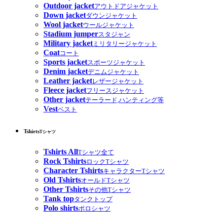
Outdoor jacket
アウトドアジャケット
Down jacket
ダウンジャケット
Wool jacket
ウールジャケット
Stadium jumper
スタジャン
Military jacket
ミリタリージャケット
Coat
コート
Sports jacket
スポーツジャケット
Denim jacket
デニムジャケット
Leather jacket
レザージャケット
Fleece jacket
フリースジャケット
Other jacket
テーラード,ハンティング等
Vest
ベスト
Tshirts
Tシャツ
Tshirts All
Tシャツ全て
Rock Tshirts
ロックTシャツ
Character Tshirts
キャラクターTシャツ
Old Tshirts
オールドTシャツ
Other Tshirts
その他Tシャツ
Tank top
タンクトップ
Polo shirts
ポロシャツ