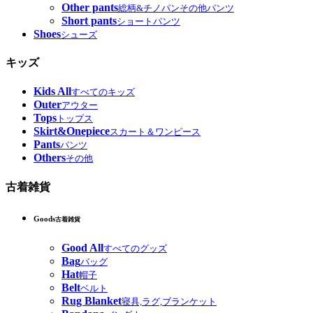
Other pants
総柄&チノパンその他パンツ
Short pants
ショートパンツ
Shoes
シューズ
キッズ
Kids All
すべてのキッズ
Outer
アウター
Tops
トップス
Skirt&Onepiece
スカート＆ワンピース
Pants
パンツ
Others
その他
古着雑貨
Goods
古着雑貨
Good All
すべてのグッズ
Bag
バッグ
Hat
帽子
Belt
ベルト
Rug Blanket
寝具,ラグ,ブランケット