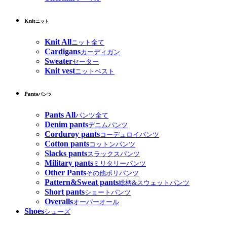
Knit
ニット
Knit All
ニット全て
Cardigans
カーディガン
Sweater
セーター
Knit vest
ニットベスト
Pants
パンツ
Pants All
パンツ全て
Denim pants
デニムパンツ
Corduroy pants
コーデュロイパンツ
Cotton pants
コットンパンツ
Slacks pants
スラックスパンツ
Military pants
ミリタリーパンツ
Other Pants
その他ポリパンツ
Pattern&Sweat pants
総柄&スウェットパンツ
Short pants
ショートパンツ
Overalls
オーバーオール
Shoes
シューズ