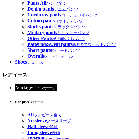
Pants All
パンツ全て
Denim pants
デニムパンツ
Corduroy pants
コーデュロイパンツ
Cotton pants
コットンパンツ
Slacks pants
スラックスパンツ
Military pants
ミリタリーパンツ
Other Pants
その他ポリパンツ
Pattern&Sweat pants
総柄&スウェットパンツ
Short pants
ショートパンツ
Overalls
オーバーオール
Shoes
シューズ
レディース
Vintage
ヴィンテージ
One piece
ワンピース
All
ワンピース全て
No sleeve
ノースリーブ
Half sleeve
半袖
Long sleeve
長袖
Overalls
オーバーオール