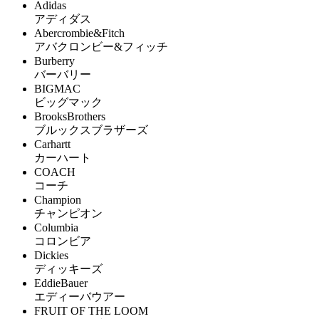
Adidas
アディダス
Abercrombie&Fitch
アバクロンビー&フィッチ
Burberry
バーバリー
BIGMAC
ビッグマック
BrooksBrothers
ブルックスブラザーズ
Carhartt
カーハート
COACH
コーチ
Champion
チャンピオン
Columbia
コロンビア
Dickies
ディッキーズ
EddieBauer
エディーバウアー
FRUIT OF THE LOOM