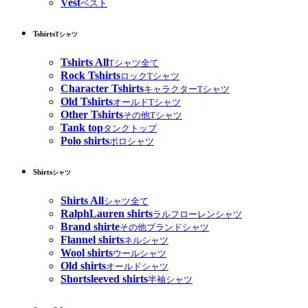
Vest
ベスト
Tshirts
Tシャツ
Tshirts All
Tシャツ全て
Rock Tshirts
ロックTシャツ
Character Tshirts
キャラクターTシャツ
Old Tshirts
オールドTシャツ
Other Tshirts
その他Tシャツ
Tank top
タンクトップ
Polo shirts
ポロシャツ
Shirts
シャツ
Shirts All
シャツ全て
RalphLauren shirts
ラルフローレンシャツ
Brand shirte
その他ブランドシャツ
Flannel shirts
ネルシャツ
Wool shirts
ウールシャツ
Old shirts
オールドシャツ
Shortsleeved shirts
半袖シャツ