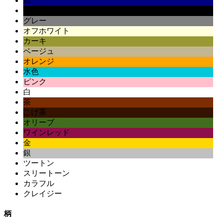
紺
黒
グレー
オフホワイト
カーキ
ベージュ
オレンジ
水色
ピンク
白
茶
こげ茶
オリーブ
ワインレッド
金
銀
ツートン
スリートーン
カラフル
クレイジー
柄