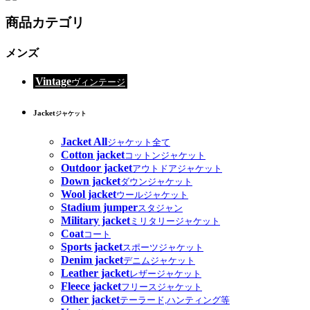
商品カテゴリ
メンズ
Vintage
ヴィンテージ
Jacket
ジャケット
Jacket All
ジャケット全て
Cotton jacket
コットンジャケット
Outdoor jacket
アウトドアジャケット
Down jacket
ダウンジャケット
Wool jacket
ウールジャケット
Stadium jumper
スタジャン
Military jacket
ミリタリージャケット
Coat
コート
Sports jacket
スポーツジャケット
Denim jacket
デニムジャケット
Leather jacket
レザージャケット
Fleece jacket
フリースジャケット
Other jacket
テーラード,ハンティング等