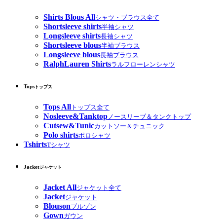
Shirts Blous All
シャツ・ブラウス全て
Shortsleeve shirts
半袖シャツ
Longsleeve shirts
長袖シャツ
Shortsleeve blous
半袖ブラウス
Longsleeve blous
長袖ブラウス
RalphLauren Shirts
ラルフローレンシャツ
Tops
トップス
Tops All
トップス全て
Nosleeve&Tanktop
ノースリーブ＆タンクトップ
Cutsew&Tunic
カットソー＆チュニック
Polo shirts
ポロシャツ
Tshirts
Tシャツ
Jacket
ジャケット
Jacket All
ジャケット全て
Jacket
ジャケット
Blouson
ブルゾン
Gown
ガウン