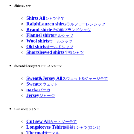
Shirts
シャツ
Shirts All
シャツ全て
RalphLauren shirts
ラルフローレンシャツ
Brand shirte
その他ブランドシャツ
Flannel shirts
ネルシャツ
Wool shirts
ウールシャツ
Old shirts
オールドシャツ
Shortsleeved shirts
半袖シャツ
Sweat&Jersey
スウェット&ジャージ
Sweat&Jersey All
スウェット&ジャージ全て
Sweat
スウェット
parka
パーカ
Jersey
ジャージ
Cut sew
カットソー
Cut sew All
カットソー全て
Longsleeves Tshirts
長袖Tシャツ(ロンT)
Thermal
サーマル