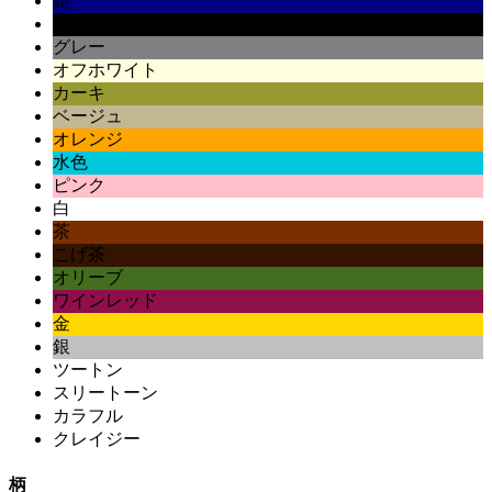
紺
黒
グレー
オフホワイト
カーキ
ベージュ
オレンジ
水色
ピンク
白
茶
こげ茶
オリーブ
ワインレッド
金
銀
ツートン
スリートーン
カラフル
クレイジー
柄