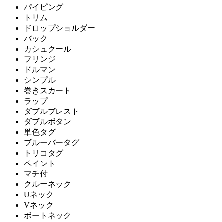
パイピング
トリム
ドロップショルダー
バック
カシュクール
フリンジ
ドルマン
シンプル
巻きスカート
ラップ
ダブルブレスト
ダブルボタン
単色タグ
ブルーバータグ
トリコタグ
ペイント
マチ付
クルーネック
Uネック
Vネック
ボートネック