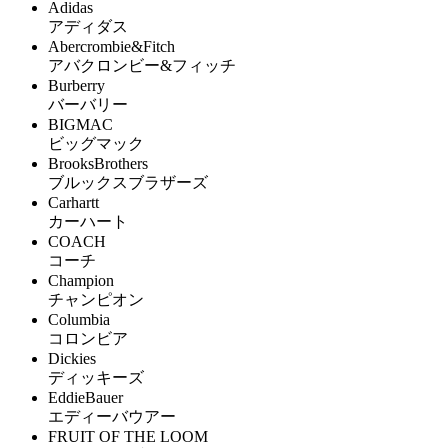
Adidas
アディダス
Abercrombie&Fitch
アバクロンビー&フィッチ
Burberry
バーバリー
BIGMAC
ビッグマック
BrooksBrothers
ブルックスブラザーズ
Carhartt
カーハート
COACH
コーチ
Champion
チャンピオン
Columbia
コロンビア
Dickies
ディッキーズ
EddieBauer
エディーバウアー
FRUIT OF THE LOOM