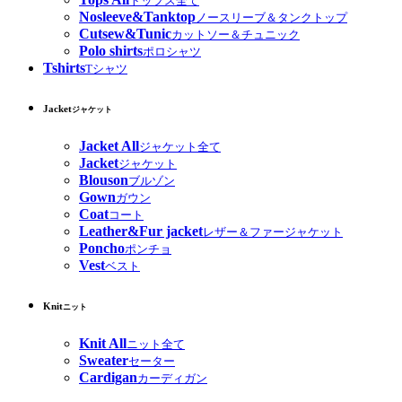
トップス全て
Nosleeve&Tanktop
ノースリーブ＆タンクトップ
Cutsew&Tunic
カットソー＆チュニック
Polo shirts
ポロシャツ
Tshirts
Tシャツ
Jacket
ジャケット
Jacket All
ジャケット全て
Jacket
ジャケット
Blouson
ブルゾン
Gown
ガウン
Coat
コート
Leather&Fur jacket
レザー＆ファージャケット
Poncho
ポンチョ
Vest
ベスト
Knit
ニット
Knit All
ニット全て
Sweater
セーター
Cardigan
カーディガン