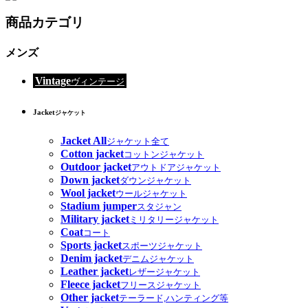
商品カテゴリ
メンズ
Vintage
ヴィンテージ
Jacket
ジャケット
Jacket All
ジャケット全て
Cotton jacket
コットンジャケット
Outdoor jacket
アウトドアジャケット
Down jacket
ダウンジャケット
Wool jacket
ウールジャケット
Stadium jumper
スタジャン
Military jacket
ミリタリージャケット
Coat
コート
Sports jacket
スポーツジャケット
Denim jacket
デニムジャケット
Leather jacket
レザージャケット
Fleece jacket
フリースジャケット
Other jacket
テーラード,ハンティング等