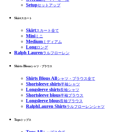
Setup
セットアップ
Skirt
スカート
Skirt
スカート全て
Mini
ミニ
Medium
ミディアム
Long
ロング
Ralph Lauren
ラルフローレン
Shirts Blous
シャツ・ブラウス
Shirts Blous All
シャツ・ブラウス全て
Shortsleeve shirts
半袖シャツ
Longsleeve shirts
長袖シャツ
Shortsleeve blous
半袖ブラウス
Longsleeve blous
長袖ブラウス
RalphLauren Shirts
ラルフローレンシャツ
Tops
トップス
Tops All