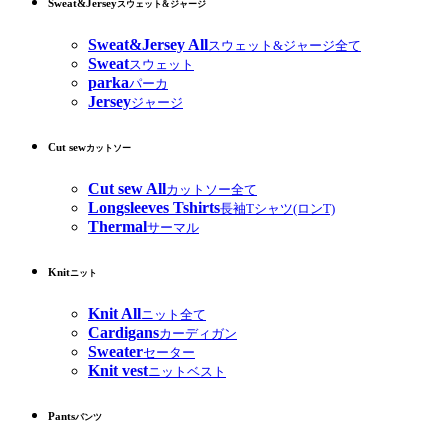
Sweat&Jersey
スウェット&ジャージ
Sweat&Jersey All
スウェット&ジャージ全て
Sweat
スウェット
parka
パーカ
Jersey
ジャージ
Cut sew
カットソー
Cut sew All
カットソー全て
Longsleeves Tshirts
長袖Tシャツ(ロンT)
Thermal
サーマル
Knit
ニット
Knit All
ニット全て
Cardigans
カーディガン
Sweater
セーター
Knit vest
ニットベスト
Pants
パンツ