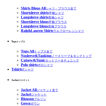
Shirts Blous All
シャツ・ブラウス全て
Shortsleeve shirts
半袖シャツ
Longsleeve shirts
長袖シャツ
Shortsleeve blous
半袖ブラウス
Longsleeve blous
長袖ブラウス
RalphLauren Shirts
ラルフローレンシャツ
Tops
トップス
Tops All
トップス全て
Nosleeve&Tanktop
ノースリーブ＆タンクトップ
Cutsew&Tunic
カットソー＆チュニック
Polo shirts
ポロシャツ
Tshirts
Tシャツ
Jacket
ジャケット
Jacket All
ジャケット全て
Jacket
ジャケット
Blouson
ブルゾン
Gown
ガウン