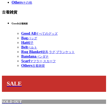
Others
その他
古着雑貨
Goods
古着雑貨
Good All
すべてのグッズ
Bag
バッグ
Hat
帽子
Belt
ベルト
Rug Blanket
寝具,ラグ,ブランケット
Bandana
バンダナ
Scarf
マフラー,スカーフ
Others
古着雑貨
SALE
SOLD OUT