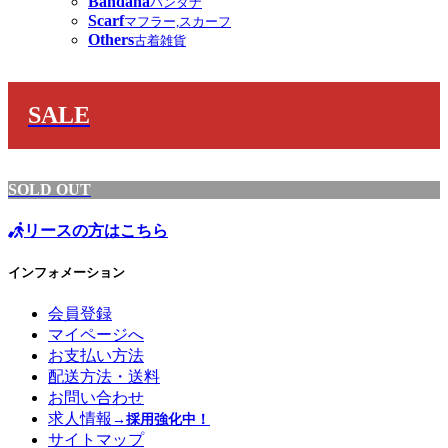
Bandana
バンダナ
Scarf
マフラー,スカーフ
Others
古着雑貨
SALE
SOLD OUT
リースの方はこちら
インフォメーション
会員登録
マイページへ
お支払い方法
配送方法・送料
お問い合わせ
求人情報
→採用強化中！
サイトマップ