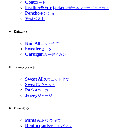
Coat
コート
Leather&Fur jacket
レザー＆ファージャケット
Poncho
ポンチョ
Vest
ベスト
Knit
ニット
Knit All
ニット全て
Sweater
セーター
Cardigan
カーディガン
Sweat
スウェット
Sweat All
スウェット全て
Sweat
スウェット
Parka
パーカ
Jersey
ジャージ
Pants
パンツ
Pants All
パンツ全て
Denim pants
デニムパンツ