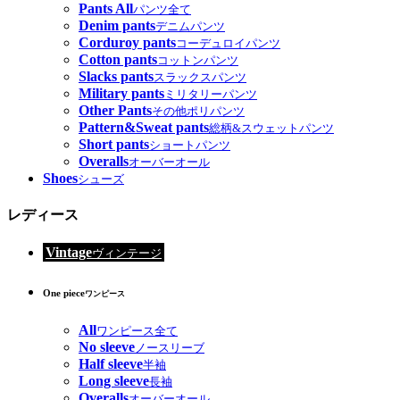
Pants All
パンツ全て
Denim pants
デニムパンツ
Corduroy pants
コーデュロイパンツ
Cotton pants
コットンパンツ
Slacks pants
スラックスパンツ
Military pants
ミリタリーパンツ
Other Pants
その他ポリパンツ
Pattern&Sweat pants
総柄&スウェットパンツ
Short pants
ショートパンツ
Overalls
オーバーオール
Shoes
シューズ
レディース
Vintage
ヴィンテージ
One piece
ワンピース
All
ワンピース全て
No sleeve
ノースリーブ
Half sleeve
半袖
Long sleeve
長袖
Overalls
オーバーオール