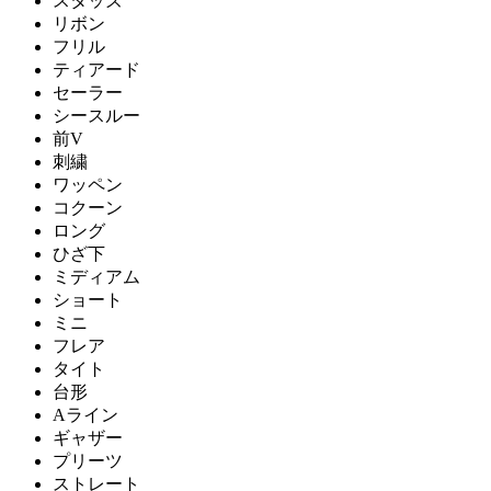
スタッズ
リボン
フリル
ティアード
セーラー
シースルー
前V
刺繍
ワッペン
コクーン
ロング
ひざ下
ミディアム
ショート
ミニ
フレア
タイト
台形
Aライン
ギャザー
プリーツ
ストレート