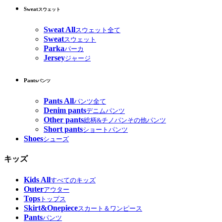
Sweat
スウェット
Sweat All
スウェット全て
Sweat
スウェット
Parka
パーカ
Jersey
ジャージ
Pants
パンツ
Pants All
パンツ全て
Denim pants
デニムパンツ
Other pants
総柄&チノパンその他パンツ
Short pants
ショートパンツ
Shoes
シューズ
キッズ
Kids All
すべてのキッズ
Outer
アウター
Tops
トップス
Skirt&Onepiece
スカート＆ワンピース
Pants
パンツ