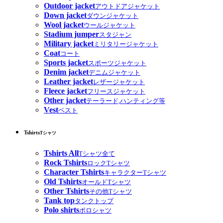
Outdoor jacket
アウトドアジャケット
Down jacket
ダウンジャケット
Wool jacket
ウールジャケット
Stadium jumper
スタジャン
Military jacket
ミリタリージャケット
Coat
コート
Sports jacket
スポーツジャケット
Denim jacket
デニムジャケット
Leather jacket
レザージャケット
Fleece jacket
フリースジャケット
Other jacket
テーラード,ハンティング等
Vest
ベスト
Tshirts
Tシャツ
Tshirts All
Tシャツ全て
Rock Tshirts
ロックTシャツ
Character Tshirts
キャラクターTシャツ
Old Tshirts
オールドTシャツ
Other Tshirts
その他Tシャツ
Tank top
タンクトップ
Polo shirts
ポロシャツ