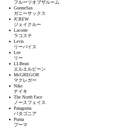
フルーツオブザルーム
GunneSax
ガニーサックス
JCREW
ジェイクルー
Lacoste
ラコステ
Levis
リーバイス
Lee
リー
LLBean
エルエルビーン
McGREGOR
マクレガー
Nike
ナイキ
The North Face
ノースフェイス
Patagonia
パタゴニア
Puma
プーマ