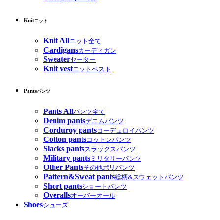
Knit
ニット
Knit All
ニット全て
Cardigans
カーディガン
Sweater
セーター
Knit vest
ニットベスト
Pants
パンツ
Pants All
パンツ全て
Denim pants
デニムパンツ
Corduroy pants
コーデュロイパンツ
Cotton pants
コットンパンツ
Slacks pants
スラックスパンツ
Military pants
ミリタリーパンツ
Other Pants
その他ポリパンツ
Pattern&Sweat pants
総柄&スウェットパンツ
Short pants
ショートパンツ
Overalls
オーバーオール
Shoes
シューズ