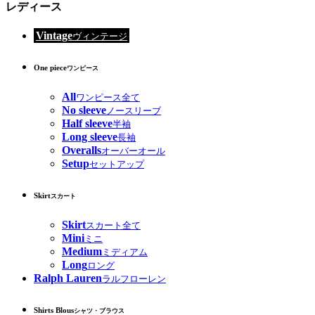
レディース
Vintage
ヴィンテージ
One piece
ワンピース
All
ワンピース全て
No sleeve
ノースリーブ
Half sleeve
半袖
Long sleeve
長袖
Overalls
オーバーオール
Setup
セットアップ
Skirt
スカート
Skirt
スカート全て
Mini
ミニ
Medium
ミディアム
Long
ロング
Ralph Lauren
ラルフローレン
Shirts Blous
シャツ・ブラウス