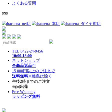
よくある質問
SNS
dracaena_net店
dracaena_本店
dracaena_ダイヤ街店
TEL:0422-24-9456
10:00-18:00
ネットショップ
全商品返品可
15,000円以上のご注文で
送料無料
※離島は除く
午後2時までのご注文
当日出荷
Free Wrapping
ラッピング無料