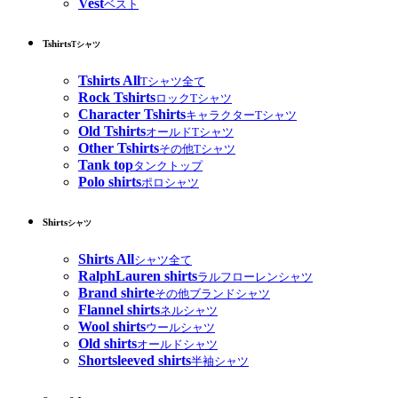
Vest
ベスト
Tshirts
Tシャツ
Tshirts All
Tシャツ全て
Rock Tshirts
ロックTシャツ
Character Tshirts
キャラクターTシャツ
Old Tshirts
オールドTシャツ
Other Tshirts
その他Tシャツ
Tank top
タンクトップ
Polo shirts
ポロシャツ
Shirts
シャツ
Shirts All
シャツ全て
RalphLauren shirts
ラルフローレンシャツ
Brand shirte
その他ブランドシャツ
Flannel shirts
ネルシャツ
Wool shirts
ウールシャツ
Old shirts
オールドシャツ
Shortsleeved shirts
半袖シャツ