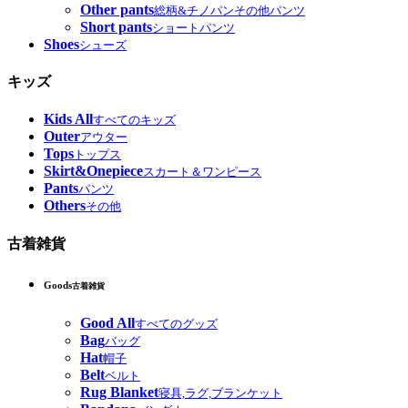
Other pants
総柄&チノパンその他パンツ
Short pants
ショートパンツ
Shoes
シューズ
キッズ
Kids All
すべてのキッズ
Outer
アウター
Tops
トップス
Skirt&Onepiece
スカート＆ワンピース
Pants
パンツ
Others
その他
古着雑貨
Goods
古着雑貨
Good All
すべてのグッズ
Bag
バッグ
Hat
帽子
Belt
ベルト
Rug Blanket
寝具,ラグ,ブランケット