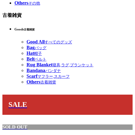
Others
その他
古着雑貨
Goods
古着雑貨
Good All
すべてのグッズ
Bag
バッグ
Hat
帽子
Belt
ベルト
Rug Blanket
寝具,ラグ,ブランケット
Bandana
バンダナ
Scarf
マフラー,スカーフ
Others
古着雑貨
SALE
SOLD OUT