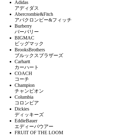
Adidas
アディダス
Abercrombie&Fitch
アバクロンビー&フィッチ
Burberry
バーバリー
BIGMAC
ビッグマック
BrooksBrothers
ブルックスブラザーズ
Carhartt
カーハート
COACH
コーチ
Champion
チャンピオン
Columbia
コロンビア
Dickies
ディッキーズ
EddieBauer
エディーバウアー
FRUIT OF THE LOOM