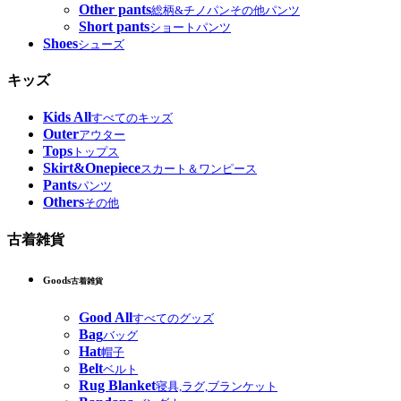
Other pants
総柄&チノパンその他パンツ
Short pants
ショートパンツ
Shoes
シューズ
キッズ
Kids All
すべてのキッズ
Outer
アウター
Tops
トップス
Skirt&Onepiece
スカート＆ワンピース
Pants
パンツ
Others
その他
古着雑貨
Goods
古着雑貨
Good All
すべてのグッズ
Bag
バッグ
Hat
帽子
Belt
ベルト
Rug Blanket
寝具,ラグ,ブランケット