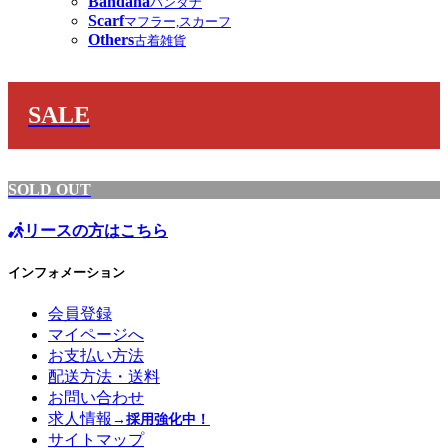
Bandana
バンダナ
Scarf
マフラー,スカーフ
Others
古着雑貨
SALE
SOLD OUT
リースの方はこちら
インフォメーション
会員登録
マイページへ
お支払い方法
配送方法・送料
お問い合わせ
求人情報
→採用強化中！
サイトマップ