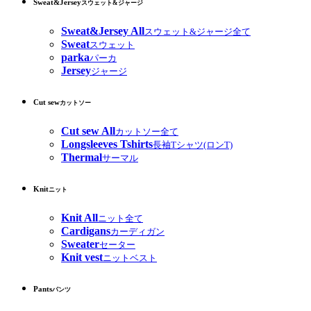
Sweat&Jersey
スウェット&ジャージ
Sweat&Jersey All
スウェット&ジャージ全て
Sweat
スウェット
parka
パーカ
Jersey
ジャージ
Cut sew
カットソー
Cut sew All
カットソー全て
Longsleeves Tshirts
長袖Tシャツ(ロンT)
Thermal
サーマル
Knit
ニット
Knit All
ニット全て
Cardigans
カーディガン
Sweater
セーター
Knit vest
ニットベスト
Pants
パンツ