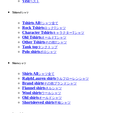
Vest
ベスト
Tshirts
Tシャツ
Tshirts All
Tシャツ全て
Rock Tshirts
ロックTシャツ
Character Tshirts
キャラクターTシャツ
Old Tshirts
オールドTシャツ
Other Tshirts
その他Tシャツ
Tank top
タンクトップ
Polo shirts
ポロシャツ
Shirts
シャツ
Shirts All
シャツ全て
RalphLauren shirts
ラルフローレンシャツ
Brand shirte
その他ブランドシャツ
Flannel shirts
ネルシャツ
Wool shirts
ウールシャツ
Old shirts
オールドシャツ
Shortsleeved shirts
半袖シャツ