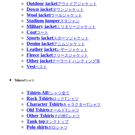
Outdoor jacket
アウトドアジャケット
Down jacket
ダウンジャケット
Wool jacket
ウールジャケット
Stadium jumper
スタジャン
Military jacket
ミリタリージャケット
Coat
コート
Sports jacket
スポーツジャケット
Denim jacket
デニムジャケット
Leather jacket
レザージャケット
Fleece jacket
フリースジャケット
Other jacket
テーラード,ハンティング等
Vest
ベスト
Tshirts
Tシャツ
Tshirts All
Tシャツ全て
Rock Tshirts
ロックTシャツ
Character Tshirts
キャラクターTシャツ
Old Tshirts
オールドTシャツ
Other Tshirts
その他Tシャツ
Tank top
タンクトップ
Polo shirts
ポロシャツ