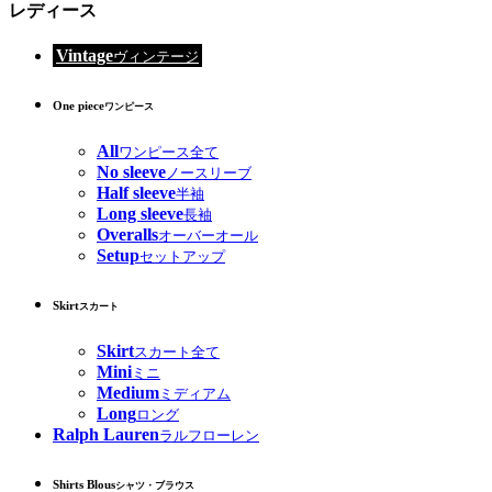
レディース
Vintage
ヴィンテージ
One piece
ワンピース
All
ワンピース全て
No sleeve
ノースリーブ
Half sleeve
半袖
Long sleeve
長袖
Overalls
オーバーオール
Setup
セットアップ
Skirt
スカート
Skirt
スカート全て
Mini
ミニ
Medium
ミディアム
Long
ロング
Ralph Lauren
ラルフローレン
Shirts Blous
シャツ・ブラウス