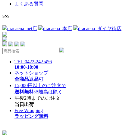
よくある質問
SNS
dracaena_net店
dracaena_本店
dracaena_ダイヤ街店
TEL:0422-24-9456
10:00-18:00
ネットショップ
全商品返品可
15,000円以上のご注文で
送料無料
※離島は除く
午後2時までのご注文
当日出荷
Free Wrapping
ラッピング無料