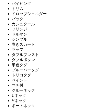
パイピング
トリム
ドロップショルダー
バック
カシュクール
フリンジ
ドルマン
シンプル
巻きスカート
ラップ
ダブルブレスト
ダブルボタン
単色タグ
ブルーバータグ
トリコタグ
ペイント
マチ付
クルーネック
Uネック
Vネック
ボートネック