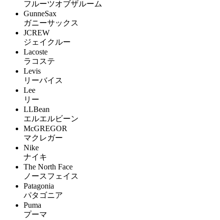
フルーツオブザルーム
GunneSax
ガニーサックス
JCREW
ジェイクルー
Lacoste
ラコステ
Levis
リーバイス
Lee
リー
LLBean
エルエルビーン
McGREGOR
マクレガー
Nike
ナイキ
The North Face
ノースフェイス
Patagonia
パタゴニア
Puma
プーマ