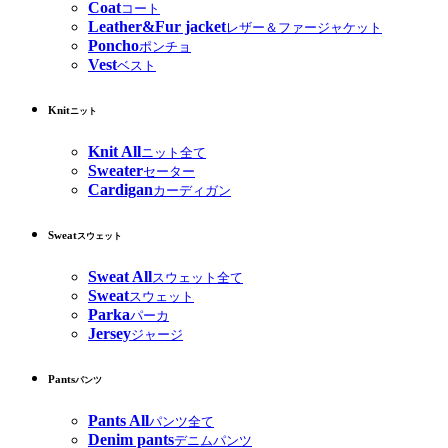
Coat
コート
Leather&Fur jacket
レザー＆ファージャケット
Poncho
ポンチョ
Vest
ベスト
Knit
ニット
Knit All
ニット全て
Sweater
セーター
Cardigan
カーディガン
Sweat
スウェット
Sweat All
スウェット全て
Sweat
スウェット
Parka
パーカ
Jersey
ジャージ
Pants
パンツ
Pants All
パンツ全て
Denim pants
デニムパンツ