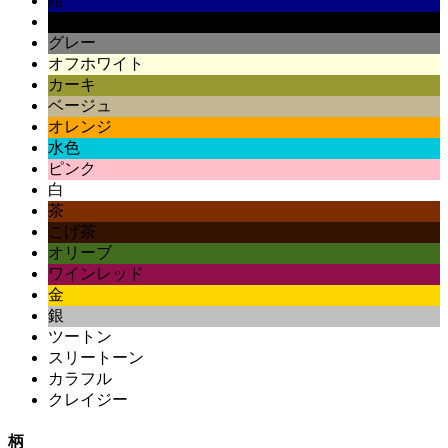
紺
黒
グレー
オフホワイト
カーキ
ベージュ
オレンジ
水色
ピンク
白
茶
こげ茶
オリーブ
ワインレッド
金
銀
ツートン
スリートーン
カラフル
クレイジー
柄