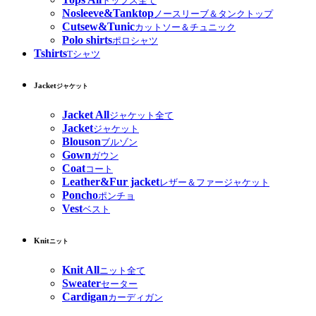
トップス全て
Nosleeve&Tanktop
ノースリーブ＆タンクトップ
Cutsew&Tunic
カットソー＆チュニック
Polo shirts
ポロシャツ
Tshirts
Tシャツ
Jacket
ジャケット
Jacket All
ジャケット全て
Jacket
ジャケット
Blouson
ブルゾン
Gown
ガウン
Coat
コート
Leather&Fur jacket
レザー＆ファージャケット
Poncho
ポンチョ
Vest
ベスト
Knit
ニット
Knit All
ニット全て
Sweater
セーター
Cardigan
カーディガン