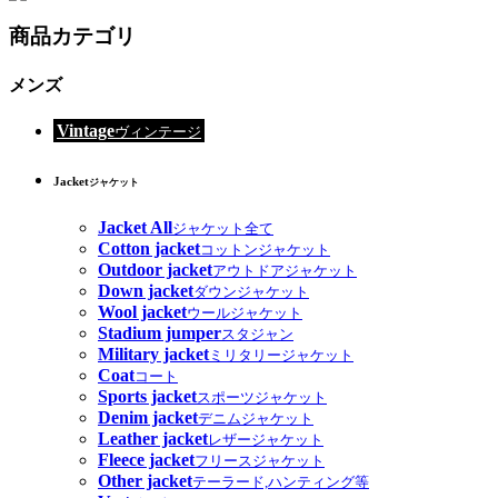
商品カテゴリ
メンズ
Vintage
ヴィンテージ
Jacket
ジャケット
Jacket All
ジャケット全て
Cotton jacket
コットンジャケット
Outdoor jacket
アウトドアジャケット
Down jacket
ダウンジャケット
Wool jacket
ウールジャケット
Stadium jumper
スタジャン
Military jacket
ミリタリージャケット
Coat
コート
Sports jacket
スポーツジャケット
Denim jacket
デニムジャケット
Leather jacket
レザージャケット
Fleece jacket
フリースジャケット
Other jacket
テーラード,ハンティング等