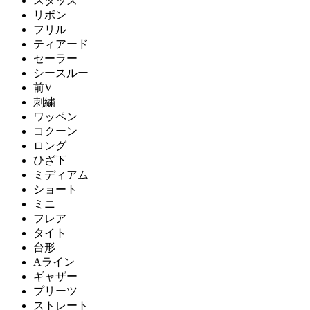
スタッズ
リボン
フリル
ティアード
セーラー
シースルー
前V
刺繍
ワッペン
コクーン
ロング
ひざ下
ミディアム
ショート
ミニ
フレア
タイト
台形
Aライン
ギャザー
プリーツ
ストレート