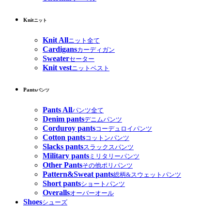
Knit
ニット
Knit All
ニット全て
Cardigans
カーディガン
Sweater
セーター
Knit vest
ニットベスト
Pants
パンツ
Pants All
パンツ全て
Denim pants
デニムパンツ
Corduroy pants
コーデュロイパンツ
Cotton pants
コットンパンツ
Slacks pants
スラックスパンツ
Military pants
ミリタリーパンツ
Other Pants
その他ポリパンツ
Pattern&Sweat pants
総柄&スウェットパンツ
Short pants
ショートパンツ
Overalls
オーバーオール
Shoes
シューズ