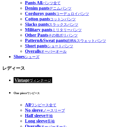
Pants All
パンツ全て
Denim pants
デニムパンツ
Corduroy pants
コーデュロイパンツ
Cotton pants
コットンパンツ
Slacks pants
スラックスパンツ
Military pants
ミリタリーパンツ
Other Pants
その他ポリパンツ
Pattern&Sweat pants
総柄&スウェットパンツ
Short pants
ショートパンツ
Overalls
オーバーオール
Shoes
シューズ
レディース
Vintage
ヴィンテージ
One piece
ワンピース
All
ワンピース全て
No sleeve
ノースリーブ
Half sleeve
半袖
Long sleeve
長袖
Overalls
オーバーオール