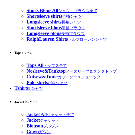
Shirts Blous All
シャツ・ブラウス全て
Shortsleeve shirts
半袖シャツ
Longsleeve shirts
長袖シャツ
Shortsleeve blous
半袖ブラウス
Longsleeve blous
長袖ブラウス
RalphLauren Shirts
ラルフローレンシャツ
Tops
トップス
Tops All
トップス全て
Nosleeve&Tanktop
ノースリーブ＆タンクトップ
Cutsew&Tunic
カットソー＆チュニック
Polo shirts
ポロシャツ
Tshirts
Tシャツ
Jacket
ジャケット
Jacket All
ジャケット全て
Jacket
ジャケット
Blouson
ブルゾン
Gown
ガウン