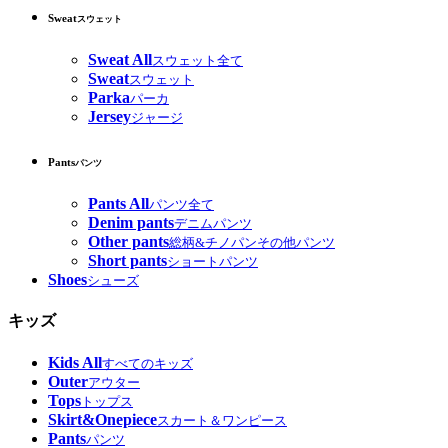
Sweat
スウェット
Sweat All
スウェット全て
Sweat
スウェット
Parka
パーカ
Jersey
ジャージ
Pants
パンツ
Pants All
パンツ全て
Denim pants
デニムパンツ
Other pants
総柄&チノパンその他パンツ
Short pants
ショートパンツ
Shoes
シューズ
キッズ
Kids All
すべてのキッズ
Outer
アウター
Tops
トップス
Skirt&Onepiece
スカート＆ワンピース
Pants
パンツ