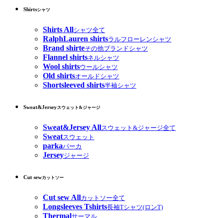
Shirts
シャツ
Shirts All
シャツ全て
RalphLauren shirts
ラルフローレンシャツ
Brand shirte
その他ブランドシャツ
Flannel shirts
ネルシャツ
Wool shirts
ウールシャツ
Old shirts
オールドシャツ
Shortsleeved shirts
半袖シャツ
Sweat&Jersey
スウェット&ジャージ
Sweat&Jersey All
スウェット&ジャージ全て
Sweat
スウェット
parka
パーカ
Jersey
ジャージ
Cut sew
カットソー
Cut sew All
カットソー全て
Longsleeves Tshirts
長袖Tシャツ(ロンT)
Thermal
サーマル