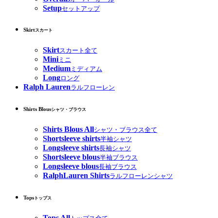
Setup
セットアップ
Skirt
スカート
Skirt
スカート全て
Mini
ミニ
Medium
ミディアム
Long
ロング
Ralph Lauren
ラルフローレン
Shirts Blous
シャツ・ブラウス
Shirts Blous All
シャツ・ブラウス全て
Shortsleeve shirts
半袖シャツ
Longsleeve shirts
長袖シャツ
Shortsleeve blous
半袖ブラウス
Longsleeve blous
長袖ブラウス
RalphLauren Shirts
ラルフローレンシャツ
Tops
トップス
Tops All