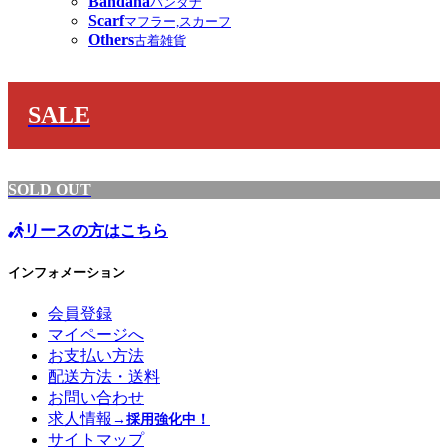
Bandana
バンダナ
Scarf
マフラー,スカーフ
Others
古着雑貨
SALE
SOLD OUT
リースの方はこちら
インフォメーション
会員登録
マイページへ
お支払い方法
配送方法・送料
お問い合わせ
求人情報
→採用強化中！
サイトマップ