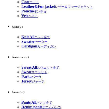
Coat
コート
Leather&Fur jacket
レザー＆ファージャケット
Poncho
ポンチョ
Vest
ベスト
Knit
ニット
Knit All
ニット全て
Sweater
セーター
Cardigan
カーディガン
Sweat
スウェット
Sweat All
スウェット全て
Sweat
スウェット
Parka
パーカ
Jersey
ジャージ
Pants
パンツ
Pants All
パンツ全て
Denim pants
デニムパンツ