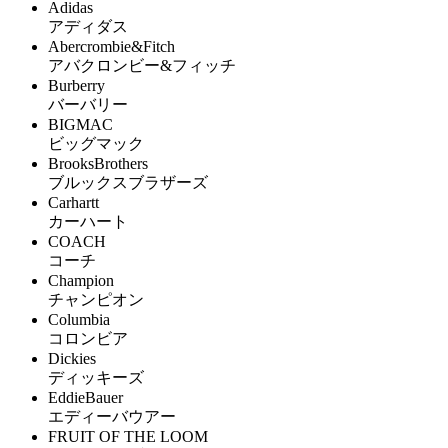
Adidas
アディダス
Abercrombie&Fitch
アバクロンビー&フィッチ
Burberry
バーバリー
BIGMAC
ビッグマック
BrooksBrothers
ブルックスブラザーズ
Carhartt
カーハート
COACH
コーチ
Champion
チャンピオン
Columbia
コロンビア
Dickies
ディッキーズ
EddieBauer
エディーバウアー
FRUIT OF THE LOOM