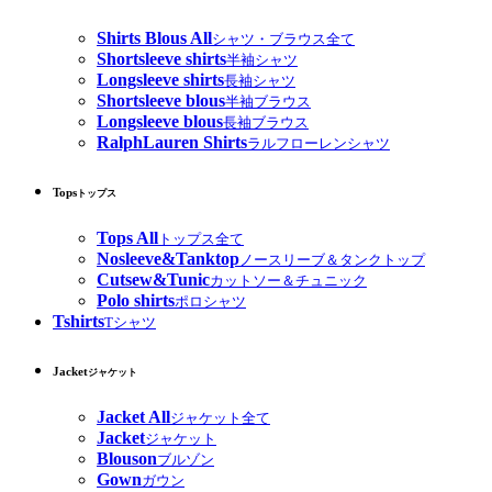
Shirts Blous All
シャツ・ブラウス全て
Shortsleeve shirts
半袖シャツ
Longsleeve shirts
長袖シャツ
Shortsleeve blous
半袖ブラウス
Longsleeve blous
長袖ブラウス
RalphLauren Shirts
ラルフローレンシャツ
Tops
トップス
Tops All
トップス全て
Nosleeve&Tanktop
ノースリーブ＆タンクトップ
Cutsew&Tunic
カットソー＆チュニック
Polo shirts
ポロシャツ
Tshirts
Tシャツ
Jacket
ジャケット
Jacket All
ジャケット全て
Jacket
ジャケット
Blouson
ブルゾン
Gown
ガウン