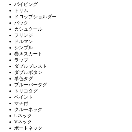
パイピング
トリム
ドロップショルダー
バック
カシュクール
フリンジ
ドルマン
シンプル
巻きスカート
ラップ
ダブルブレスト
ダブルボタン
単色タグ
ブルーバータグ
トリコタグ
ペイント
マチ付
クルーネック
Uネック
Vネック
ボートネック