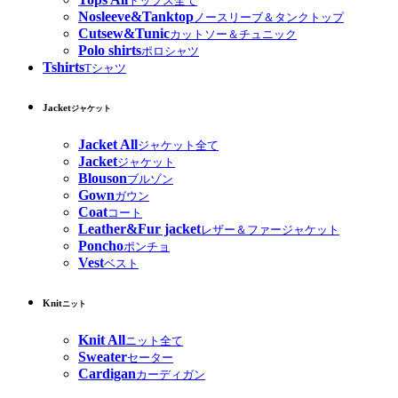
トップス全て
Nosleeve&Tanktop
ノースリーブ＆タンクトップ
Cutsew&Tunic
カットソー＆チュニック
Polo shirts
ポロシャツ
Tshirts
Tシャツ
Jacket
ジャケット
Jacket All
ジャケット全て
Jacket
ジャケット
Blouson
ブルゾン
Gown
ガウン
Coat
コート
Leather&Fur jacket
レザー＆ファージャケット
Poncho
ポンチョ
Vest
ベスト
Knit
ニット
Knit All
ニット全て
Sweater
セーター
Cardigan
カーディガン