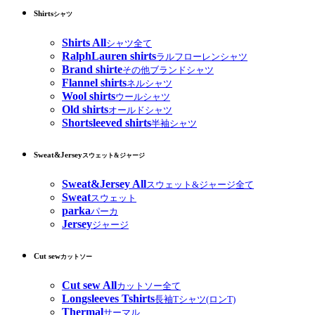
Shirts
シャツ
Shirts All
シャツ全て
RalphLauren shirts
ラルフローレンシャツ
Brand shirte
その他ブランドシャツ
Flannel shirts
ネルシャツ
Wool shirts
ウールシャツ
Old shirts
オールドシャツ
Shortsleeved shirts
半袖シャツ
Sweat&Jersey
スウェット&ジャージ
Sweat&Jersey All
スウェット&ジャージ全て
Sweat
スウェット
parka
パーカ
Jersey
ジャージ
Cut sew
カットソー
Cut sew All
カットソー全て
Longsleeves Tshirts
長袖Tシャツ(ロンT)
Thermal
サーマル