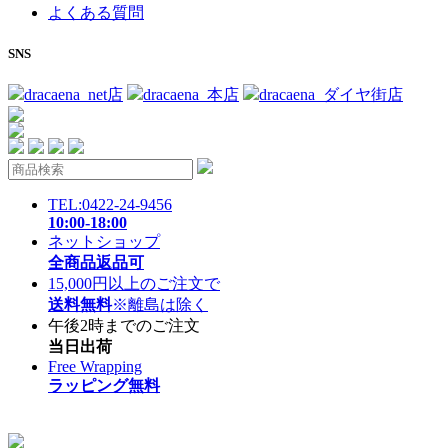
よくある質問
SNS
dracaena_net店
dracaena_本店
dracaena_ダイヤ街店
TEL:0422-24-9456
10:00-18:00
ネットショップ
全商品返品可
15,000円以上のご注文で
送料無料
※離島は除く
午後2時までのご注文
当日出荷
Free Wrapping
ラッピング無料