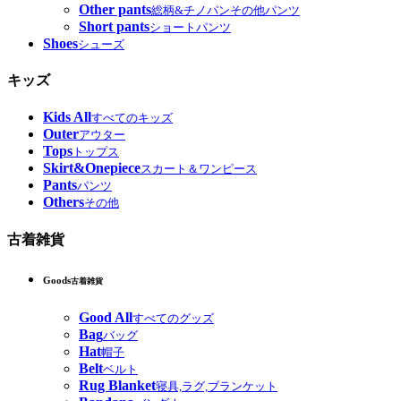
Other pants
総柄&チノパンその他パンツ
Short pants
ショートパンツ
Shoes
シューズ
キッズ
Kids All
すべてのキッズ
Outer
アウター
Tops
トップス
Skirt&Onepiece
スカート＆ワンピース
Pants
パンツ
Others
その他
古着雑貨
Goods
古着雑貨
Good All
すべてのグッズ
Bag
バッグ
Hat
帽子
Belt
ベルト
Rug Blanket
寝具,ラグ,ブランケット