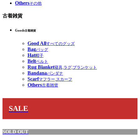
Others
その他
古着雑貨
Goods
古着雑貨
Good All
すべてのグッズ
Bag
バッグ
Hat
帽子
Belt
ベルト
Rug Blanket
寝具,ラグ,ブランケット
Bandana
バンダナ
Scarf
マフラー,スカーフ
Others
古着雑貨
SALE
SOLD OUT