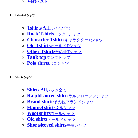
Vest
ベスト
Tshirts
Tシャツ
Tshirts All
Tシャツ全て
Rock Tshirts
ロックTシャツ
Character Tshirts
キャラクターTシャツ
Old Tshirts
オールドTシャツ
Other Tshirts
その他Tシャツ
Tank top
タンクトップ
Polo shirts
ポロシャツ
Shirts
シャツ
Shirts All
シャツ全て
RalphLauren shirts
ラルフローレンシャツ
Brand shirte
その他ブランドシャツ
Flannel shirts
ネルシャツ
Wool shirts
ウールシャツ
Old shirts
オールドシャツ
Shortsleeved shirts
半袖シャツ