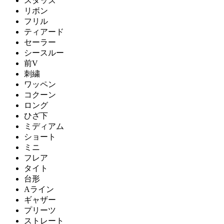
スタッズ
リボン
フリル
ティアード
セーラー
シースルー
前V
刺繍
ワッペン
コクーン
ロング
ひざ下
ミディアム
ショート
ミニ
フレア
タイト
台形
Aライン
ギャザー
プリーツ
ストレート