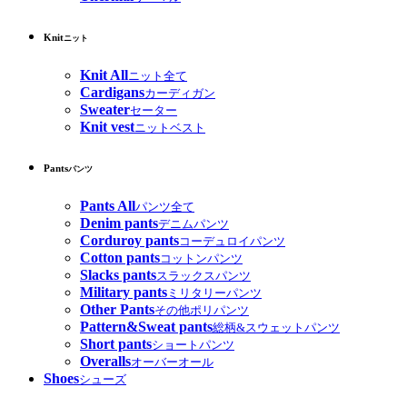
Knit
ニット
Knit All
ニット全て
Cardigans
カーディガン
Sweater
セーター
Knit vest
ニットベスト
Pants
パンツ
Pants All
パンツ全て
Denim pants
デニムパンツ
Corduroy pants
コーデュロイパンツ
Cotton pants
コットンパンツ
Slacks pants
スラックスパンツ
Military pants
ミリタリーパンツ
Other Pants
その他ポリパンツ
Pattern&Sweat pants
総柄&スウェットパンツ
Short pants
ショートパンツ
Overalls
オーバーオール
Shoes
シューズ