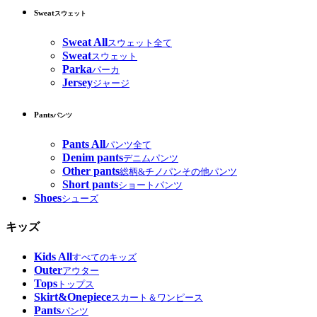
Sweat
スウェット
Sweat All
スウェット全て
Sweat
スウェット
Parka
パーカ
Jersey
ジャージ
Pants
パンツ
Pants All
パンツ全て
Denim pants
デニムパンツ
Other pants
総柄&チノパンその他パンツ
Short pants
ショートパンツ
Shoes
シューズ
キッズ
Kids All
すべてのキッズ
Outer
アウター
Tops
トップス
Skirt&Onepiece
スカート＆ワンピース
Pants
パンツ