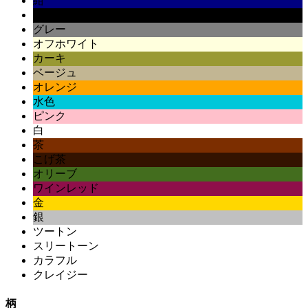
紺
黒
グレー
オフホワイト
カーキ
ベージュ
オレンジ
水色
ピンク
白
茶
こげ茶
オリーブ
ワインレッド
金
銀
ツートン
スリートーン
カラフル
クレイジー
柄