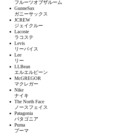
フルーツオブザルーム
GunneSax
ガニーサックス
JCREW
ジェイクルー
Lacoste
ラコステ
Levis
リーバイス
Lee
リー
LLBean
エルエルビーン
McGREGOR
マクレガー
Nike
ナイキ
The North Face
ノースフェイス
Patagonia
パタゴニア
Puma
プーマ