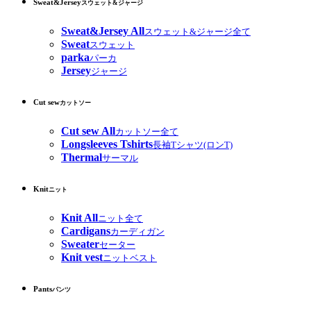
Sweat&Jersey
スウェット&ジャージ
Sweat&Jersey All
スウェット&ジャージ全て
Sweat
スウェット
parka
パーカ
Jersey
ジャージ
Cut sew
カットソー
Cut sew All
カットソー全て
Longsleeves Tshirts
長袖Tシャツ(ロンT)
Thermal
サーマル
Knit
ニット
Knit All
ニット全て
Cardigans
カーディガン
Sweater
セーター
Knit vest
ニットベスト
Pants
パンツ