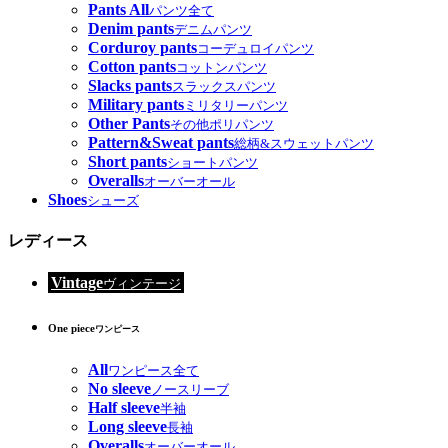
Pants All
パンツ全て
Denim pants
デニムパンツ
Corduroy pants
コーデュロイパンツ
Cotton pants
コットンパンツ
Slacks pants
スラックスパンツ
Military pants
ミリタリーパンツ
Other Pants
その他ポリパンツ
Pattern&Sweat pants
総柄&スウェットパンツ
Short pants
ショートパンツ
Overalls
オーバーオール
Shoes
シューズ
レディース
Vintage
ヴィンテージ
One piece
ワンピース
All
ワンピース全て
No sleeve
ノースリーブ
Half sleeve
半袖
Long sleeve
長袖
Overalls
オーバーオール