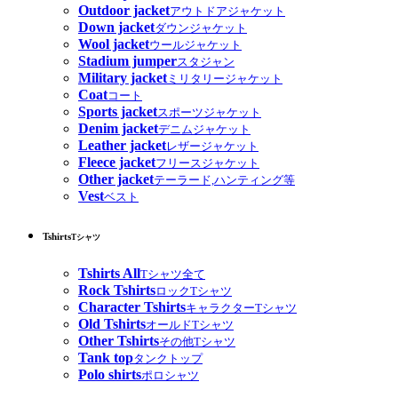
Outdoor jacket
アウトドアジャケット
Down jacket
ダウンジャケット
Wool jacket
ウールジャケット
Stadium jumper
スタジャン
Military jacket
ミリタリージャケット
Coat
コート
Sports jacket
スポーツジャケット
Denim jacket
デニムジャケット
Leather jacket
レザージャケット
Fleece jacket
フリースジャケット
Other jacket
テーラード,ハンティング等
Vest
ベスト
Tshirts
Tシャツ
Tshirts All
Tシャツ全て
Rock Tshirts
ロックTシャツ
Character Tshirts
キャラクターTシャツ
Old Tshirts
オールドTシャツ
Other Tshirts
その他Tシャツ
Tank top
タンクトップ
Polo shirts
ポロシャツ