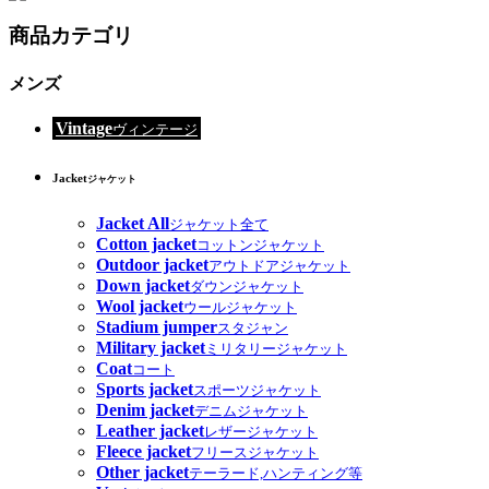
商品カテゴリ
メンズ
Vintage
ヴィンテージ
Jacket
ジャケット
Jacket All
ジャケット全て
Cotton jacket
コットンジャケット
Outdoor jacket
アウトドアジャケット
Down jacket
ダウンジャケット
Wool jacket
ウールジャケット
Stadium jumper
スタジャン
Military jacket
ミリタリージャケット
Coat
コート
Sports jacket
スポーツジャケット
Denim jacket
デニムジャケット
Leather jacket
レザージャケット
Fleece jacket
フリースジャケット
Other jacket
テーラード,ハンティング等