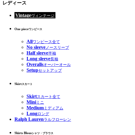
レディース
Vintage
ヴィンテージ
One piece
ワンピース
All
ワンピース全て
No sleeve
ノースリーブ
Half sleeve
半袖
Long sleeve
長袖
Overalls
オーバーオール
Setup
セットアップ
Skirt
スカート
Skirt
スカート全て
Mini
ミニ
Medium
ミディアム
Long
ロング
Ralph Lauren
ラルフローレン
Shirts Blous
シャツ・ブラウス