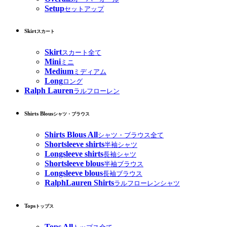
Setup
セットアップ
Skirt
スカート
Skirt
スカート全て
Mini
ミニ
Medium
ミディアム
Long
ロング
Ralph Lauren
ラルフローレン
Shirts Blous
シャツ・ブラウス
Shirts Blous All
シャツ・ブラウス全て
Shortsleeve shirts
半袖シャツ
Longsleeve shirts
長袖シャツ
Shortsleeve blous
半袖ブラウス
Longsleeve blous
長袖ブラウス
RalphLauren Shirts
ラルフローレンシャツ
Tops
トップス
Tops All