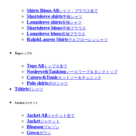
Shirts Blous All
シャツ・ブラウス全て
Shortsleeve shirts
半袖シャツ
Longsleeve shirts
長袖シャツ
Shortsleeve blous
半袖ブラウス
Longsleeve blous
長袖ブラウス
RalphLauren Shirts
ラルフローレンシャツ
Tops
トップス
Tops All
トップス全て
Nosleeve&Tanktop
ノースリーブ＆タンクトップ
Cutsew&Tunic
カットソー＆チュニック
Polo shirts
ポロシャツ
Tshirts
Tシャツ
Jacket
ジャケット
Jacket All
ジャケット全て
Jacket
ジャケット
Blouson
ブルゾン
Gown
ガウン