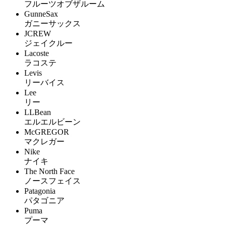
フルーツオブザルーム
GunneSax
ガニーサックス
JCREW
ジェイクルー
Lacoste
ラコステ
Levis
リーバイス
Lee
リー
LLBean
エルエルビーン
McGREGOR
マクレガー
Nike
ナイキ
The North Face
ノースフェイス
Patagonia
パタゴニア
Puma
プーマ