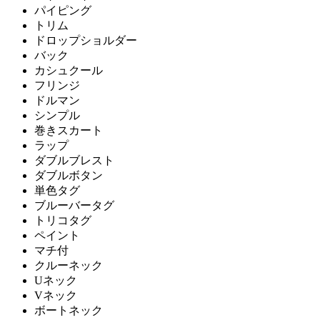
パイピング
トリム
ドロップショルダー
バック
カシュクール
フリンジ
ドルマン
シンプル
巻きスカート
ラップ
ダブルブレスト
ダブルボタン
単色タグ
ブルーバータグ
トリコタグ
ペイント
マチ付
クルーネック
Uネック
Vネック
ボートネック