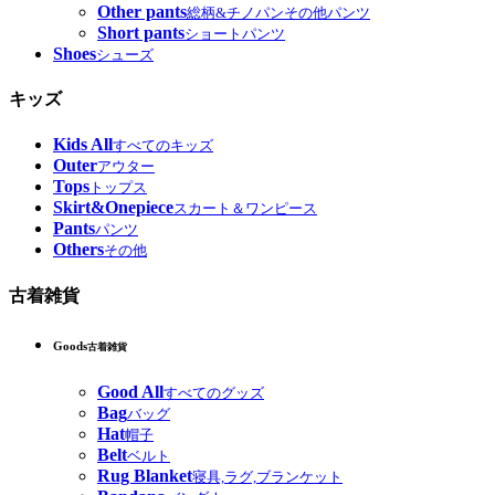
Other pants
総柄&チノパンその他パンツ
Short pants
ショートパンツ
Shoes
シューズ
キッズ
Kids All
すべてのキッズ
Outer
アウター
Tops
トップス
Skirt&Onepiece
スカート＆ワンピース
Pants
パンツ
Others
その他
古着雑貨
Goods
古着雑貨
Good All
すべてのグッズ
Bag
バッグ
Hat
帽子
Belt
ベルト
Rug Blanket
寝具,ラグ,ブランケット