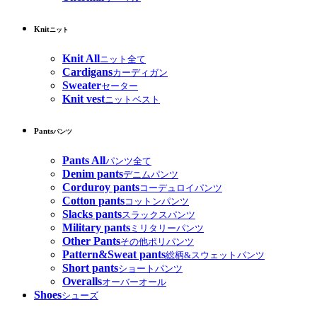
Knit
ニット
Knit All
ニット全て
Cardigans
カーディガン
Sweater
セーター
Knit vest
ニットベスト
Pants
パンツ
Pants All
パンツ全て
Denim pants
デニムパンツ
Corduroy pants
コーデュロイパンツ
Cotton pants
コットンパンツ
Slacks pants
スラックスパンツ
Military pants
ミリタリーパンツ
Other Pants
その他ポリパンツ
Pattern&Sweat pants
総柄&スウェットパンツ
Short pants
ショートパンツ
Overalls
オーバーオール
Shoes
シューズ