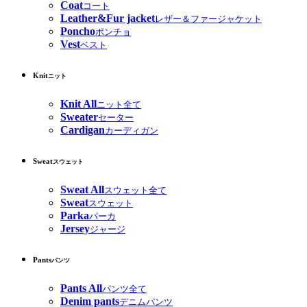
Coat
コート
Leather&Fur jacket
レザー＆ファージャケット
Poncho
ポンチョ
Vest
ベスト
Knit
ニット
Knit All
ニット全て
Sweater
セーター
Cardigan
カーディガン
Sweat
スウェット
Sweat All
スウェット全て
Sweat
スウェット
Parka
パーカ
Jersey
ジャージ
Pants
パンツ
Pants All
パンツ全て
Denim pants
デニムパンツ