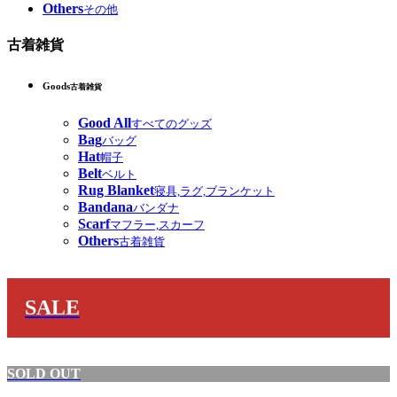
Others
その他
古着雑貨
Goods
古着雑貨
Good All
すべてのグッズ
Bag
バッグ
Hat
帽子
Belt
ベルト
Rug Blanket
寝具,ラグ,ブランケット
Bandana
バンダナ
Scarf
マフラー,スカーフ
Others
古着雑貨
SALE
SOLD OUT