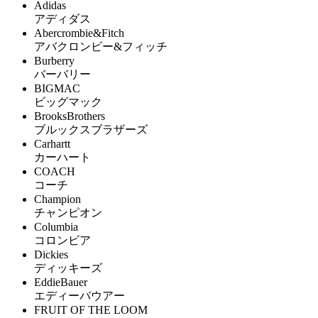
Adidas
アディダス
Abercrombie&Fitch
アバクロンビー&フィッチ
Burberry
バーバリー
BIGMAC
ビッグマック
BrooksBrothers
ブルックスブラザーズ
Carhartt
カーハート
COACH
コーチ
Champion
チャンピオン
Columbia
コロンビア
Dickies
ディッキーズ
EddieBauer
エディーバウアー
FRUIT OF THE LOOM