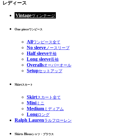
レディース
Vintage
ヴィンテージ
One piece
ワンピース
All
ワンピース全て
No sleeve
ノースリーブ
Half sleeve
半袖
Long sleeve
長袖
Overalls
オーバーオール
Setup
セットアップ
Skirt
スカート
Skirt
スカート全て
Mini
ミニ
Medium
ミディアム
Long
ロング
Ralph Lauren
ラルフローレン
Shirts Blous
シャツ・ブラウス