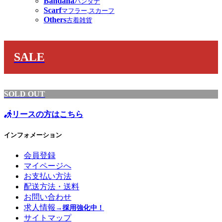
Bandana
バンダナ
Scarf
マフラー,スカーフ
Others
古着雑貨
SALE
SOLD OUT
リースの方はこちら
インフォメーション
会員登録
マイページへ
お支払い方法
配送方法・送料
お問い合わせ
求人情報
→採用強化中！
サイトマップ