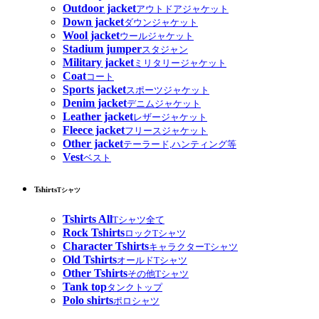
Outdoor jacket
アウトドアジャケット
Down jacket
ダウンジャケット
Wool jacket
ウールジャケット
Stadium jumper
スタジャン
Military jacket
ミリタリージャケット
Coat
コート
Sports jacket
スポーツジャケット
Denim jacket
デニムジャケット
Leather jacket
レザージャケット
Fleece jacket
フリースジャケット
Other jacket
テーラード,ハンティング等
Vest
ベスト
Tshirts
Tシャツ
Tshirts All
Tシャツ全て
Rock Tshirts
ロックTシャツ
Character Tshirts
キャラクターTシャツ
Old Tshirts
オールドTシャツ
Other Tshirts
その他Tシャツ
Tank top
タンクトップ
Polo shirts
ポロシャツ