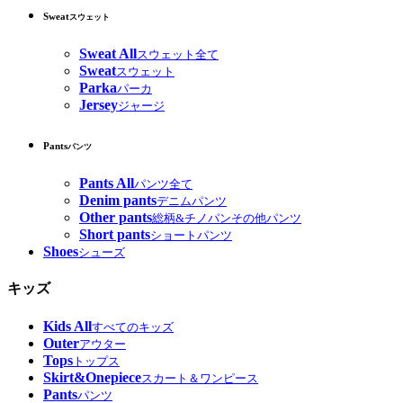
Sweat
スウェット
Sweat All
スウェット全て
Sweat
スウェット
Parka
パーカ
Jersey
ジャージ
Pants
パンツ
Pants All
パンツ全て
Denim pants
デニムパンツ
Other pants
総柄&チノパンその他パンツ
Short pants
ショートパンツ
Shoes
シューズ
キッズ
Kids All
すべてのキッズ
Outer
アウター
Tops
トップス
Skirt&Onepiece
スカート＆ワンピース
Pants
パンツ