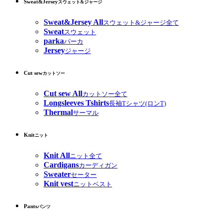
Sweat&Jersey
スウェット&ジャージ
Sweat&Jersey All
スウェット&ジャージ全て
Sweat
スウェット
parka
パーカ
Jersey
ジャージ
Cut sew
カットソー
Cut sew All
カットソー全て
Longsleeves Tshirts
長袖Tシャツ(ロンT)
Thermal
サーマル
Knit
ニット
Knit All
ニット全て
Cardigans
カーディガン
Sweater
セーター
Knit vest
ニットベスト
Pants
パンツ