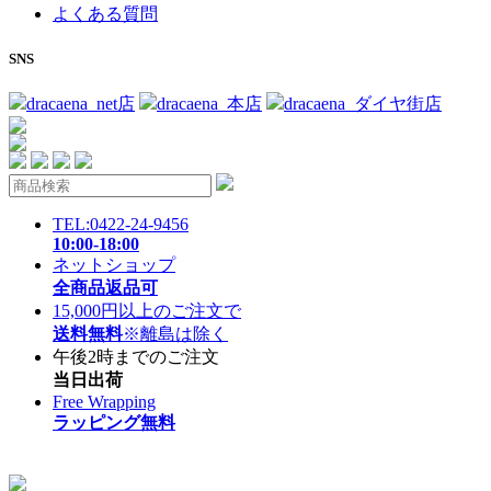
よくある質問
SNS
dracaena_net店
dracaena_本店
dracaena_ダイヤ街店
TEL:0422-24-9456
10:00-18:00
ネットショップ
全商品返品可
15,000円以上のご注文で
送料無料
※離島は除く
午後2時までのご注文
当日出荷
Free Wrapping
ラッピング無料