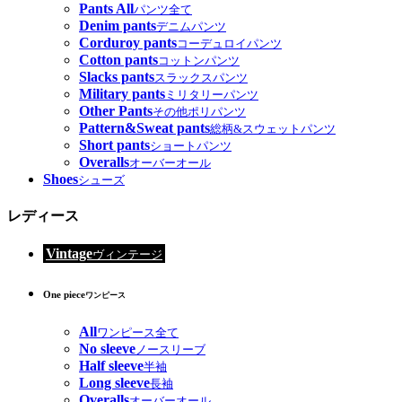
Pants All
パンツ全て
Denim pants
デニムパンツ
Corduroy pants
コーデュロイパンツ
Cotton pants
コットンパンツ
Slacks pants
スラックスパンツ
Military pants
ミリタリーパンツ
Other Pants
その他ポリパンツ
Pattern&Sweat pants
総柄&スウェットパンツ
Short pants
ショートパンツ
Overalls
オーバーオール
Shoes
シューズ
レディース
Vintage
ヴィンテージ
One piece
ワンピース
All
ワンピース全て
No sleeve
ノースリーブ
Half sleeve
半袖
Long sleeve
長袖
Overalls
オーバーオール