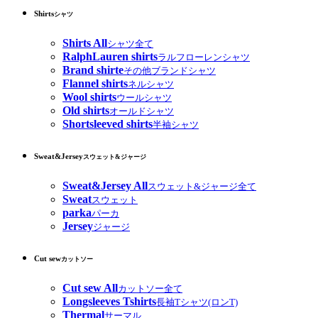
Shirts
シャツ
Shirts All
シャツ全て
RalphLauren shirts
ラルフローレンシャツ
Brand shirte
その他ブランドシャツ
Flannel shirts
ネルシャツ
Wool shirts
ウールシャツ
Old shirts
オールドシャツ
Shortsleeved shirts
半袖シャツ
Sweat&Jersey
スウェット&ジャージ
Sweat&Jersey All
スウェット&ジャージ全て
Sweat
スウェット
parka
パーカ
Jersey
ジャージ
Cut sew
カットソー
Cut sew All
カットソー全て
Longsleeves Tshirts
長袖Tシャツ(ロンT)
Thermal
サーマル