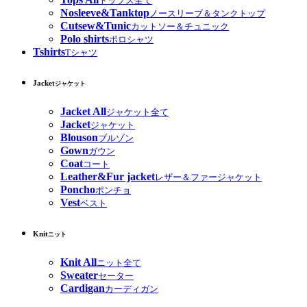
トップス全て
Nosleeve&Tanktop
ノースリーブ＆タンクトップ
Cutsew&Tunic
カットソー＆チュニック
Polo shirts
ポロシャツ
Tshirts
Tシャツ
Jacket
ジャケット
Jacket All
ジャケット全て
Jacket
ジャケット
Blouson
ブルゾン
Gown
ガウン
Coat
コート
Leather&Fur jacket
レザー＆ファージャケット
Poncho
ポンチョ
Vest
ベスト
Knit
ニット
Knit All
ニット全て
Sweater
セーター
Cardigan
カーディガン