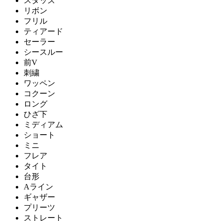
スタッズ
リボン
フリル
ティアード
セーラー
シースルー
前V
刺繍
ワッペン
コクーン
ロング
ひざ下
ミディアム
ショート
ミニ
フレア
タイト
台形
Aライン
ギャザー
プリーツ
ストレート