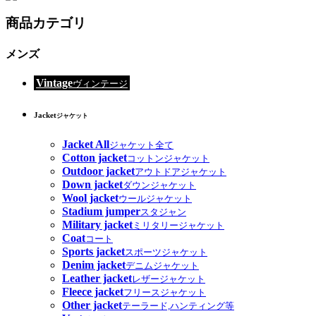
商品カテゴリ
メンズ
Vintage
ヴィンテージ
Jacket
ジャケット
Jacket All
ジャケット全て
Cotton jacket
コットンジャケット
Outdoor jacket
アウトドアジャケット
Down jacket
ダウンジャケット
Wool jacket
ウールジャケット
Stadium jumper
スタジャン
Military jacket
ミリタリージャケット
Coat
コート
Sports jacket
スポーツジャケット
Denim jacket
デニムジャケット
Leather jacket
レザージャケット
Fleece jacket
フリースジャケット
Other jacket
テーラード,ハンティング等