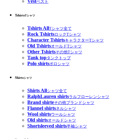
Vest
ベスト
Tshirts
Tシャツ
Tshirts All
Tシャツ全て
Rock Tshirts
ロックTシャツ
Character Tshirts
キャラクターTシャツ
Old Tshirts
オールドTシャツ
Other Tshirts
その他Tシャツ
Tank top
タンクトップ
Polo shirts
ポロシャツ
Shirts
シャツ
Shirts All
シャツ全て
RalphLauren shirts
ラルフローレンシャツ
Brand shirte
その他ブランドシャツ
Flannel shirts
ネルシャツ
Wool shirts
ウールシャツ
Old shirts
オールドシャツ
Shortsleeved shirts
半袖シャツ