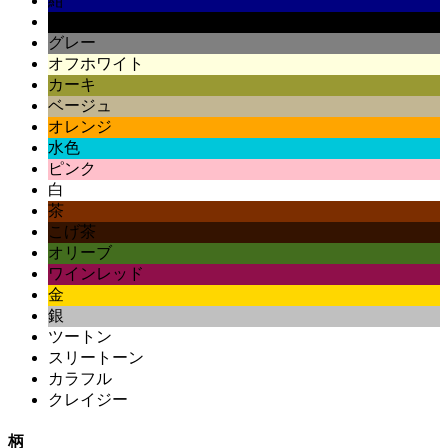
紺
黒
グレー
オフホワイト
カーキ
ベージュ
オレンジ
水色
ピンク
白
茶
こげ茶
オリーブ
ワインレッド
金
銀
ツートン
スリートーン
カラフル
クレイジー
柄