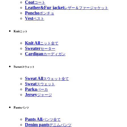
Coat
コート
Leather&Fur jacket
レザー＆ファージャケット
Poncho
ポンチョ
Vest
ベスト
Knit
ニット
Knit All
ニット全て
Sweater
セーター
Cardigan
カーディガン
Sweat
スウェット
Sweat All
スウェット全て
Sweat
スウェット
Parka
パーカ
Jersey
ジャージ
Pants
パンツ
Pants All
パンツ全て
Denim pants
デニムパンツ