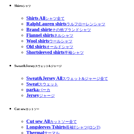
Shirts
シャツ
Shirts All
シャツ全て
RalphLauren shirts
ラルフローレンシャツ
Brand shirte
その他ブランドシャツ
Flannel shirts
ネルシャツ
Wool shirts
ウールシャツ
Old shirts
オールドシャツ
Shortsleeved shirts
半袖シャツ
Sweat&Jersey
スウェット&ジャージ
Sweat&Jersey All
スウェット&ジャージ全て
Sweat
スウェット
parka
パーカ
Jersey
ジャージ
Cut sew
カットソー
Cut sew All
カットソー全て
Longsleeves Tshirts
長袖Tシャツ(ロンT)
Thermal
サーマル