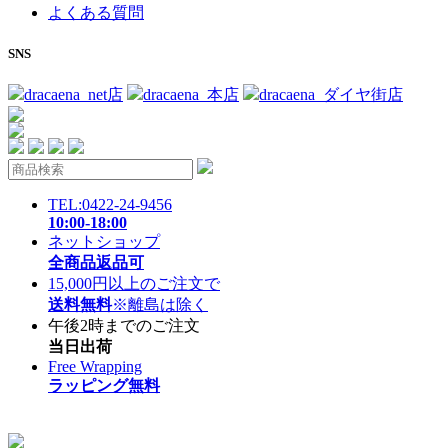
よくある質問
SNS
dracaena_net店
dracaena_本店
dracaena_ダイヤ街店
TEL:0422-24-9456
10:00-18:00
ネットショップ
全商品返品可
15,000円以上のご注文で
送料無料
※離島は除く
午後2時までのご注文
当日出荷
Free Wrapping
ラッピング無料