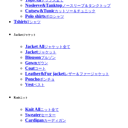
トップス全て
Nosleeve&Tanktop
ノースリーブ＆タンクトップ
Cutsew&Tunic
カットソー＆チュニック
Polo shirts
ポロシャツ
Tshirts
Tシャツ
Jacket
ジャケット
Jacket All
ジャケット全て
Jacket
ジャケット
Blouson
ブルゾン
Gown
ガウン
Coat
コート
Leather&Fur jacket
レザー＆ファージャケット
Poncho
ポンチョ
Vest
ベスト
Knit
ニット
Knit All
ニット全て
Sweater
セーター
Cardigan
カーディガン