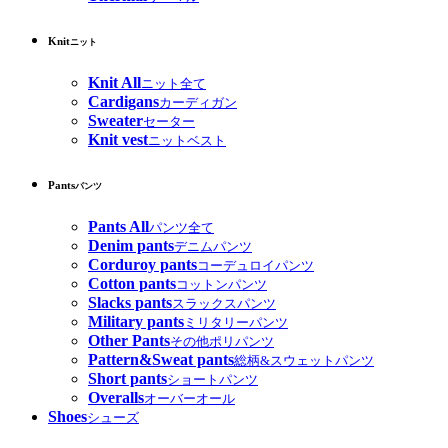
Knit
ニット
Knit All
ニット全て
Cardigans
カーディガン
Sweater
セーター
Knit vest
ニットベスト
Pants
パンツ
Pants All
パンツ全て
Denim pants
デニムパンツ
Corduroy pants
コーデュロイパンツ
Cotton pants
コットンパンツ
Slacks pants
スラックスパンツ
Military pants
ミリタリーパンツ
Other Pants
その他ポリパンツ
Pattern&Sweat pants
総柄&スウェットパンツ
Short pants
ショートパンツ
Overalls
オーバーオール
Shoes
シューズ