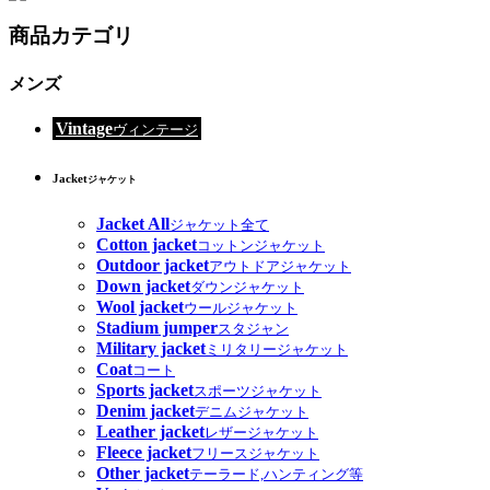
商品カテゴリ
メンズ
Vintage
ヴィンテージ
Jacket
ジャケット
Jacket All
ジャケット全て
Cotton jacket
コットンジャケット
Outdoor jacket
アウトドアジャケット
Down jacket
ダウンジャケット
Wool jacket
ウールジャケット
Stadium jumper
スタジャン
Military jacket
ミリタリージャケット
Coat
コート
Sports jacket
スポーツジャケット
Denim jacket
デニムジャケット
Leather jacket
レザージャケット
Fleece jacket
フリースジャケット
Other jacket
テーラード,ハンティング等