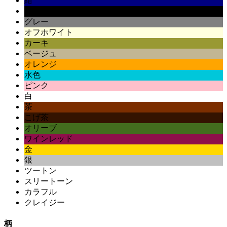
紺
黒
グレー
オフホワイト
カーキ
ベージュ
オレンジ
水色
ピンク
白
茶
こげ茶
オリーブ
ワインレッド
金
銀
ツートン
スリートーン
カラフル
クレイジー
柄