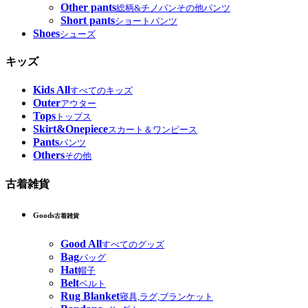
Other pants
総柄&チノパンその他パンツ
Short pants
ショートパンツ
Shoes
シューズ
キッズ
Kids All
すべてのキッズ
Outer
アウター
Tops
トップス
Skirt&Onepiece
スカート＆ワンピース
Pants
パンツ
Others
その他
古着雑貨
Goods
古着雑貨
Good All
すべてのグッズ
Bag
バッグ
Hat
帽子
Belt
ベルト
Rug Blanket
寝具,ラグ,ブランケット