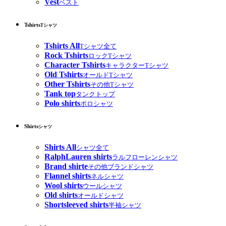
Vest
ベスト
Tshirts
Tシャツ
Tshirts All
Tシャツ全て
Rock Tshirts
ロックTシャツ
Character Tshirts
キャラクターTシャツ
Old Tshirts
オールドTシャツ
Other Tshirts
その他Tシャツ
Tank top
タンクトップ
Polo shirts
ポロシャツ
Shirts
シャツ
Shirts All
シャツ全て
RalphLauren shirts
ラルフローレンシャツ
Brand shirte
その他ブランドシャツ
Flannel shirts
ネルシャツ
Wool shirts
ウールシャツ
Old shirts
オールドシャツ
Shortsleeved shirts
半袖シャツ