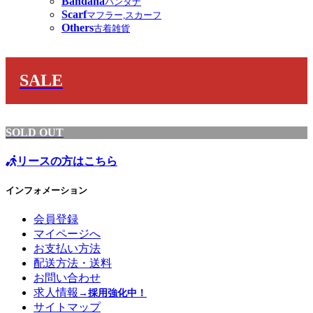
Bandana
バンダナ
Scarf
マフラー,スカーフ
Others
古着雑貨
SALE
SOLD OUT
リースの方はこちら
インフォメーション
会員登録
マイページへ
お支払い方法
配送方法・送料
お問い合わせ
求人情報
→採用強化中！
サイトマップ