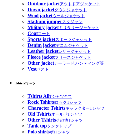
Outdoor jacket
アウトドアジャケット
Down jacket
ダウンジャケット
Wool jacket
ウールジャケット
Stadium jumper
スタジャン
Military jacket
ミリタリージャケット
Coat
コート
Sports jacket
スポーツジャケット
Denim jacket
デニムジャケット
Leather jacket
レザージャケット
Fleece jacket
フリースジャケット
Other jacket
テーラード,ハンティング等
Vest
ベスト
Tshirts
Tシャツ
Tshirts All
Tシャツ全て
Rock Tshirts
ロックTシャツ
Character Tshirts
キャラクターTシャツ
Old Tshirts
オールドTシャツ
Other Tshirts
その他Tシャツ
Tank top
タンクトップ
Polo shirts
ポロシャツ