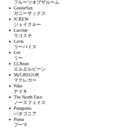
フルーツオブザルーム
GunneSax
ガニーサックス
JCREW
ジェイクルー
Lacoste
ラコステ
Levis
リーバイス
Lee
リー
LLBean
エルエルビーン
McGREGOR
マクレガー
Nike
ナイキ
The North Face
ノースフェイス
Patagonia
パタゴニア
Puma
プーマ