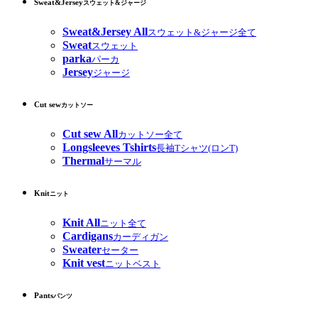
Sweat&Jersey
スウェット&ジャージ
Sweat&Jersey All
スウェット&ジャージ全て
Sweat
スウェット
parka
パーカ
Jersey
ジャージ
Cut sew
カットソー
Cut sew All
カットソー全て
Longsleeves Tshirts
長袖Tシャツ(ロンT)
Thermal
サーマル
Knit
ニット
Knit All
ニット全て
Cardigans
カーディガン
Sweater
セーター
Knit vest
ニットベスト
Pants
パンツ