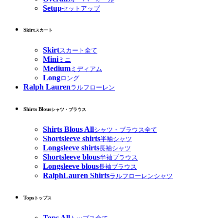
Setup
セットアップ
Skirt
スカート
Skirt
スカート全て
Mini
ミニ
Medium
ミディアム
Long
ロング
Ralph Lauren
ラルフローレン
Shirts Blous
シャツ・ブラウス
Shirts Blous All
シャツ・ブラウス全て
Shortsleeve shirts
半袖シャツ
Longsleeve shirts
長袖シャツ
Shortsleeve blous
半袖ブラウス
Longsleeve blous
長袖ブラウス
RalphLauren Shirts
ラルフローレンシャツ
Tops
トップス
Tops All