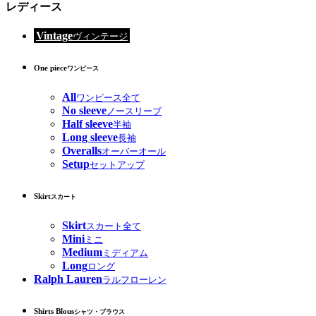
レディース
Vintage
ヴィンテージ
One piece
ワンピース
All
ワンピース全て
No sleeve
ノースリーブ
Half sleeve
半袖
Long sleeve
長袖
Overalls
オーバーオール
Setup
セットアップ
Skirt
スカート
Skirt
スカート全て
Mini
ミニ
Medium
ミディアム
Long
ロング
Ralph Lauren
ラルフローレン
Shirts Blous
シャツ・ブラウス