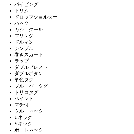
パイピング
トリム
ドロップショルダー
バック
カシュクール
フリンジ
ドルマン
シンプル
巻きスカート
ラップ
ダブルブレスト
ダブルボタン
単色タグ
ブルーバータグ
トリコタグ
ペイント
マチ付
クルーネック
Uネック
Vネック
ボートネック