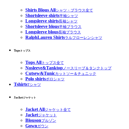
Shirts Blous All
シャツ・ブラウス全て
Shortsleeve shirts
半袖シャツ
Longsleeve shirts
長袖シャツ
Shortsleeve blous
半袖ブラウス
Longsleeve blous
長袖ブラウス
RalphLauren Shirts
ラルフローレンシャツ
Tops
トップス
Tops All
トップス全て
Nosleeve&Tanktop
ノースリーブ＆タンクトップ
Cutsew&Tunic
カットソー＆チュニック
Polo shirts
ポロシャツ
Tshirts
Tシャツ
Jacket
ジャケット
Jacket All
ジャケット全て
Jacket
ジャケット
Blouson
ブルゾン
Gown
ガウン