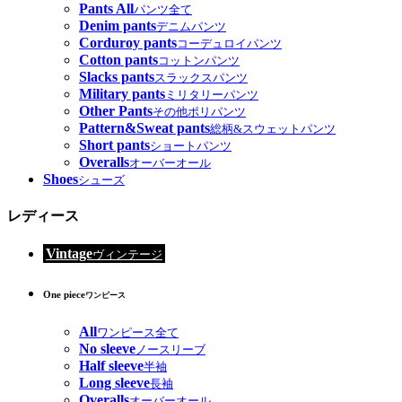
Pants All
パンツ全て
Denim pants
デニムパンツ
Corduroy pants
コーデュロイパンツ
Cotton pants
コットンパンツ
Slacks pants
スラックスパンツ
Military pants
ミリタリーパンツ
Other Pants
その他ポリパンツ
Pattern&Sweat pants
総柄&スウェットパンツ
Short pants
ショートパンツ
Overalls
オーバーオール
Shoes
シューズ
レディース
Vintage
ヴィンテージ
One piece
ワンピース
All
ワンピース全て
No sleeve
ノースリーブ
Half sleeve
半袖
Long sleeve
長袖
Overalls
オーバーオール