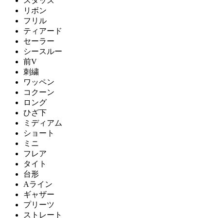
スタッズ
リボン
フリル
ティアード
セーラー
シースルー
前V
刺繍
ワッペン
コクーン
ロング
ひざ下
ミディアム
ショート
ミニ
フレア
タイト
台形
Aライン
ギャザー
プリーツ
ストレート