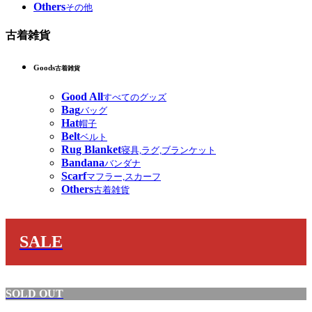
Others
その他
古着雑貨
Goods
古着雑貨
Good All
すべてのグッズ
Bag
バッグ
Hat
帽子
Belt
ベルト
Rug Blanket
寝具,ラグ,ブランケット
Bandana
バンダナ
Scarf
マフラー,スカーフ
Others
古着雑貨
SALE
SOLD OUT