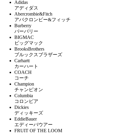
Adidas
アディダス
Abercrombie&Fitch
アバクロンビー&フィッチ
Burberry
バーバリー
BIGMAC
ビッグマック
BrooksBrothers
ブルックスブラザーズ
Carhartt
カーハート
COACH
コーチ
Champion
チャンピオン
Columbia
コロンビア
Dickies
ディッキーズ
EddieBauer
エディーバウアー
FRUIT OF THE LOOM