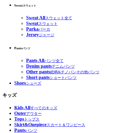
Sweat
スウェット
Sweat All
スウェット全て
Sweat
スウェット
Parka
パーカ
Jersey
ジャージ
Pants
パンツ
Pants All
パンツ全て
Denim pants
デニムパンツ
Other pants
総柄&チノパンその他パンツ
Short pants
ショートパンツ
Shoes
シューズ
キッズ
Kids All
すべてのキッズ
Outer
アウター
Tops
トップス
Skirt&Onepiece
スカート＆ワンピース
Pants
パンツ