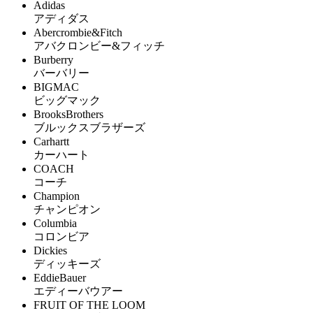
Adidas
アディダス
Abercrombie&Fitch
アバクロンビー&フィッチ
Burberry
バーバリー
BIGMAC
ビッグマック
BrooksBrothers
ブルックスブラザーズ
Carhartt
カーハート
COACH
コーチ
Champion
チャンピオン
Columbia
コロンビア
Dickies
ディッキーズ
EddieBauer
エディーバウアー
FRUIT OF THE LOOM