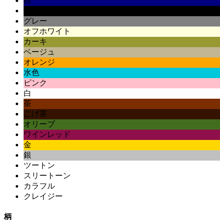
紺
黒
グレー
オフホワイト
カーキ
ベージュ
オレンジ
水色
ピンク
白
茶
こげ茶
オリーブ
ワインレッド
金
銀
ツートン
スリートーン
カラフル
クレイジー
柄