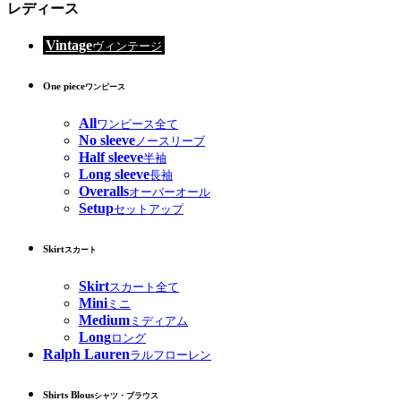
レディース
Vintage
ヴィンテージ
One piece
ワンピース
All
ワンピース全て
No sleeve
ノースリーブ
Half sleeve
半袖
Long sleeve
長袖
Overalls
オーバーオール
Setup
セットアップ
Skirt
スカート
Skirt
スカート全て
Mini
ミニ
Medium
ミディアム
Long
ロング
Ralph Lauren
ラルフローレン
Shirts Blous
シャツ・ブラウス