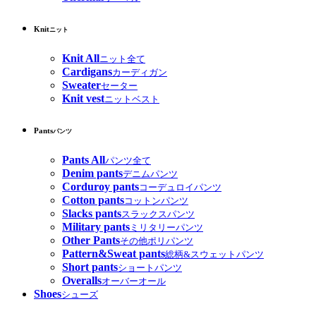
Knit
ニット
Knit All
ニット全て
Cardigans
カーディガン
Sweater
セーター
Knit vest
ニットベスト
Pants
パンツ
Pants All
パンツ全て
Denim pants
デニムパンツ
Corduroy pants
コーデュロイパンツ
Cotton pants
コットンパンツ
Slacks pants
スラックスパンツ
Military pants
ミリタリーパンツ
Other Pants
その他ポリパンツ
Pattern&Sweat pants
総柄&スウェットパンツ
Short pants
ショートパンツ
Overalls
オーバーオール
Shoes
シューズ