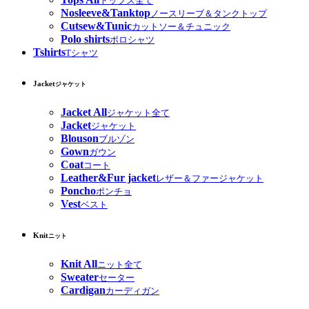
トップス全て
Nosleeve&Tanktop
ノースリーブ＆タンクトップ
Cutsew&Tunic
カットソー＆チュニック
Polo shirts
ポロシャツ
Tshirts
Tシャツ
Jacket
ジャケット
Jacket All
ジャケット全て
Jacket
ジャケット
Blouson
ブルゾン
Gown
ガウン
Coat
コート
Leather&Fur jacket
レザー＆ファージャケット
Poncho
ポンチョ
Vest
ベスト
Knit
ニット
Knit All
ニット全て
Sweater
セーター
Cardigan
カーディガン