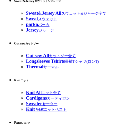
Sweat&Jersey
スウェット&ジャージ
Sweat&Jersey All
スウェット&ジャージ全て
Sweat
スウェット
parka
パーカ
Jersey
ジャージ
Cut sew
カットソー
Cut sew All
カットソー全て
Longsleeves Tshirts
長袖Tシャツ(ロンT)
Thermal
サーマル
Knit
ニット
Knit All
ニット全て
Cardigans
カーディガン
Sweater
セーター
Knit vest
ニットベスト
Pants
パンツ