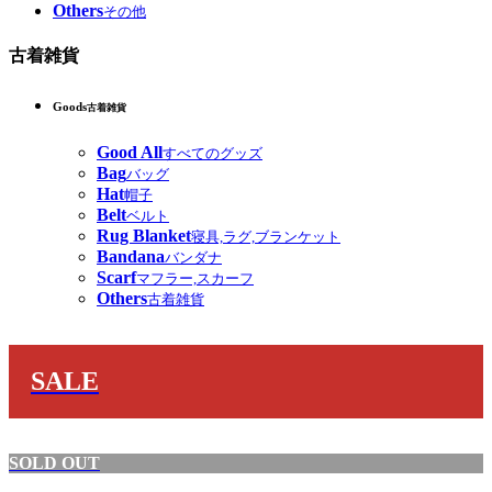
Others
その他
古着雑貨
Goods
古着雑貨
Good All
すべてのグッズ
Bag
バッグ
Hat
帽子
Belt
ベルト
Rug Blanket
寝具,ラグ,ブランケット
Bandana
バンダナ
Scarf
マフラー,スカーフ
Others
古着雑貨
SALE
SOLD OUT