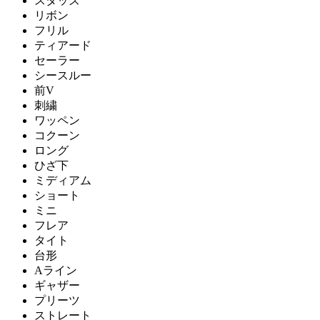
スタッズ
リボン
フリル
ティアード
セーラー
シースルー
前V
刺繍
ワッペン
コクーン
ロング
ひざ下
ミディアム
ショート
ミニ
フレア
タイト
台形
Aライン
ギャザー
プリーツ
ストレート