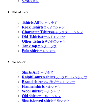
Vest
ベスト
Tshirts
Tシャツ
Tshirts All
Tシャツ全て
Rock Tshirts
ロックTシャツ
Character Tshirts
キャラクターTシャツ
Old Tshirts
オールドTシャツ
Other Tshirts
その他Tシャツ
Tank top
タンクトップ
Polo shirts
ポロシャツ
Shirts
シャツ
Shirts All
シャツ全て
RalphLauren shirts
ラルフローレンシャツ
Brand shirte
その他ブランドシャツ
Flannel shirts
ネルシャツ
Wool shirts
ウールシャツ
Old shirts
オールドシャツ
Shortsleeved shirts
半袖シャツ