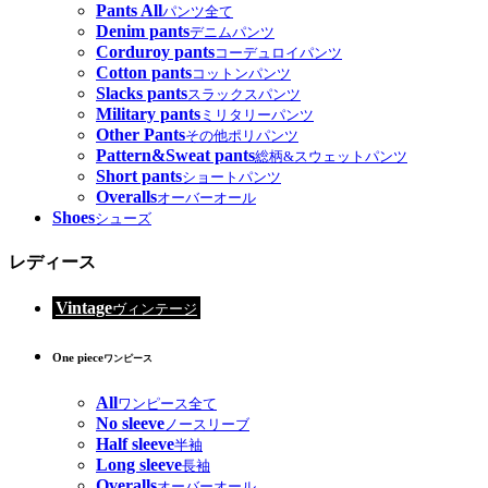
Pants All
パンツ全て
Denim pants
デニムパンツ
Corduroy pants
コーデュロイパンツ
Cotton pants
コットンパンツ
Slacks pants
スラックスパンツ
Military pants
ミリタリーパンツ
Other Pants
その他ポリパンツ
Pattern&Sweat pants
総柄&スウェットパンツ
Short pants
ショートパンツ
Overalls
オーバーオール
Shoes
シューズ
レディース
Vintage
ヴィンテージ
One piece
ワンピース
All
ワンピース全て
No sleeve
ノースリーブ
Half sleeve
半袖
Long sleeve
長袖
Overalls
オーバーオール