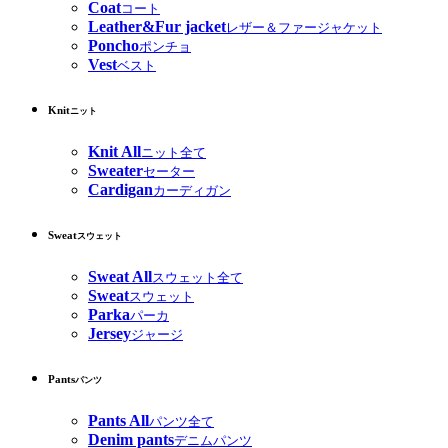
Coat
コート
Leather&Fur jacket
レザー＆ファージャケット
Poncho
ポンチョ
Vest
ベスト
Knit
ニット
Knit All
ニット全て
Sweater
セーター
Cardigan
カーディガン
Sweat
スウェット
Sweat All
スウェット全て
Sweat
スウェット
Parka
パーカ
Jersey
ジャージ
Pants
パンツ
Pants All
パンツ全て
Denim pants
デニムパンツ