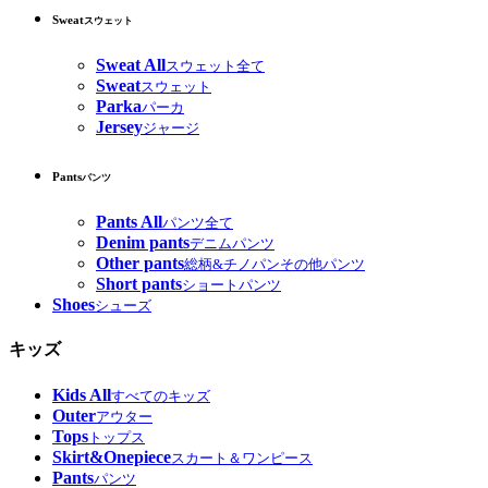
Sweat
スウェット
Sweat All
スウェット全て
Sweat
スウェット
Parka
パーカ
Jersey
ジャージ
Pants
パンツ
Pants All
パンツ全て
Denim pants
デニムパンツ
Other pants
総柄&チノパンその他パンツ
Short pants
ショートパンツ
Shoes
シューズ
キッズ
Kids All
すべてのキッズ
Outer
アウター
Tops
トップス
Skirt&Onepiece
スカート＆ワンピース
Pants
パンツ