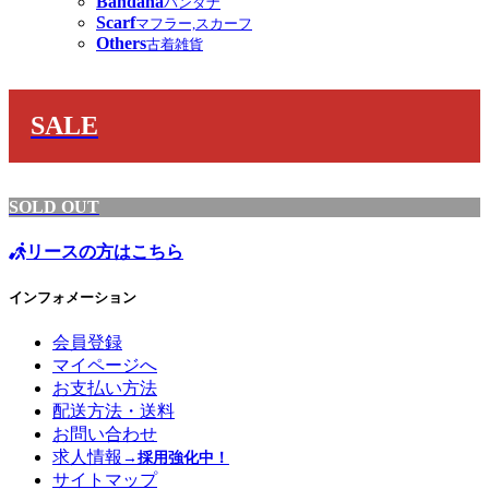
Bandana
バンダナ
Scarf
マフラー,スカーフ
Others
古着雑貨
SALE
SOLD OUT
リースの方はこちら
インフォメーション
会員登録
マイページへ
お支払い方法
配送方法・送料
お問い合わせ
求人情報
→採用強化中！
サイトマップ