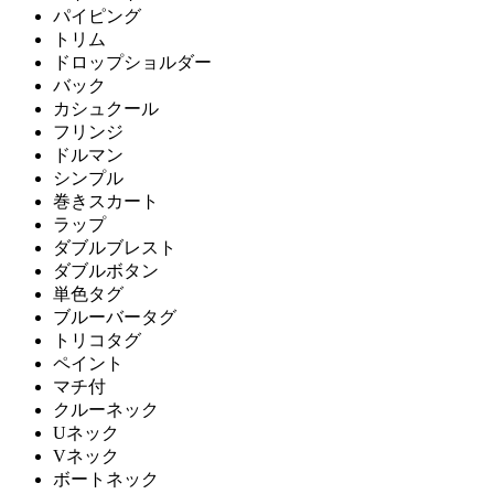
パイピング
トリム
ドロップショルダー
バック
カシュクール
フリンジ
ドルマン
シンプル
巻きスカート
ラップ
ダブルブレスト
ダブルボタン
単色タグ
ブルーバータグ
トリコタグ
ペイント
マチ付
クルーネック
Uネック
Vネック
ボートネック