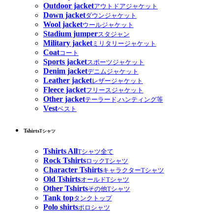
Outdoor jacket
アウトドアジャケット
Down jacket
ダウンジャケット
Wool jacket
ウールジャケット
Stadium jumper
スタジャン
Military jacket
ミリタリージャケット
Coat
コート
Sports jacket
スポーツジャケット
Denim jacket
デニムジャケット
Leather jacket
レザージャケット
Fleece jacket
フリースジャケット
Other jacket
テーラード,ハンティング等
Vest
ベスト
Tshirts
Tシャツ
Tshirts All
Tシャツ全て
Rock Tshirts
ロックTシャツ
Character Tshirts
キャラクターTシャツ
Old Tshirts
オールドTシャツ
Other Tshirts
その他Tシャツ
Tank top
タンクトップ
Polo shirts
ポロシャツ