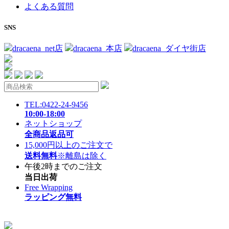
よくある質問
SNS
dracaena_net店
dracaena_本店
dracaena_ダイヤ街店
TEL:0422-24-9456
10:00-18:00
ネットショップ
全商品返品可
15,000円以上のご注文で
送料無料
※離島は除く
午後2時までのご注文
当日出荷
Free Wrapping
ラッピング無料