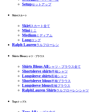
Setup
セットアップ
Skirt
スカート
Skirt
スカート全て
Mini
ミニ
Medium
ミディアム
Long
ロング
Ralph Lauren
ラルフローレン
Shirts Blous
シャツ・ブラウス
Shirts Blous All
シャツ・ブラウス全て
Shortsleeve shirts
半袖シャツ
Longsleeve shirts
長袖シャツ
Shortsleeve blous
半袖ブラウス
Longsleeve blous
長袖ブラウス
RalphLauren Shirts
ラルフローレンシャツ
Tops
トップス
Tops All