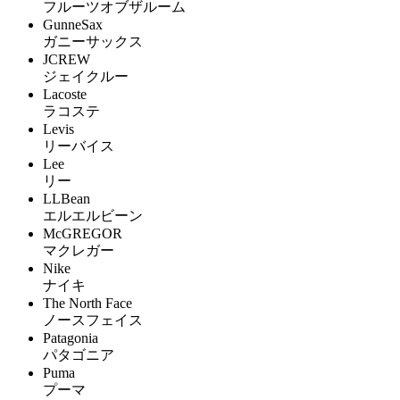
フルーツオブザルーム
GunneSax
ガニーサックス
JCREW
ジェイクルー
Lacoste
ラコステ
Levis
リーバイス
Lee
リー
LLBean
エルエルビーン
McGREGOR
マクレガー
Nike
ナイキ
The North Face
ノースフェイス
Patagonia
パタゴニア
Puma
プーマ