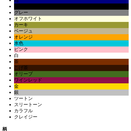
紺
黒
グレー
オフホワイト
カーキ
ベージュ
オレンジ
水色
ピンク
白
茶
こげ茶
オリーブ
ワインレッド
金
銀
ツートン
スリートーン
カラフル
クレイジー
柄