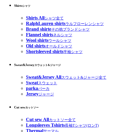
Shirts
シャツ
Shirts All
シャツ全て
RalphLauren shirts
ラルフローレンシャツ
Brand shirte
その他ブランドシャツ
Flannel shirts
ネルシャツ
Wool shirts
ウールシャツ
Old shirts
オールドシャツ
Shortsleeved shirts
半袖シャツ
Sweat&Jersey
スウェット&ジャージ
Sweat&Jersey All
スウェット&ジャージ全て
Sweat
スウェット
parka
パーカ
Jersey
ジャージ
Cut sew
カットソー
Cut sew All
カットソー全て
Longsleeves Tshirts
長袖Tシャツ(ロンT)
Thermal
サーマル