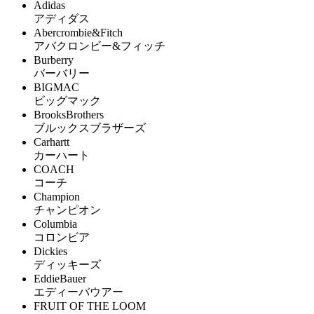
Adidas
アディダス
Abercrombie&Fitch
アバクロンビー&フィッチ
Burberry
バーバリー
BIGMAC
ビッグマック
BrooksBrothers
ブルックスブラザーズ
Carhartt
カーハート
COACH
コーチ
Champion
チャンピオン
Columbia
コロンビア
Dickies
ディッキーズ
EddieBauer
エディーバウアー
FRUIT OF THE LOOM