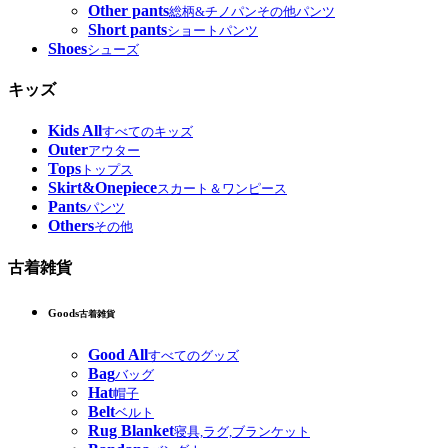
Other pants
総柄&チノパンその他パンツ
Short pants
ショートパンツ
Shoes
シューズ
キッズ
Kids All
すべてのキッズ
Outer
アウター
Tops
トップス
Skirt&Onepiece
スカート＆ワンピース
Pants
パンツ
Others
その他
古着雑貨
Goods
古着雑貨
Good All
すべてのグッズ
Bag
バッグ
Hat
帽子
Belt
ベルト
Rug Blanket
寝具,ラグ,ブランケット