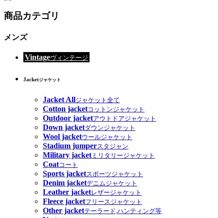
商品カテゴリ
メンズ
Vintage
ヴィンテージ
Jacket
ジャケット
Jacket All
ジャケット全て
Cotton jacket
コットンジャケット
Outdoor jacket
アウトドアジャケット
Down jacket
ダウンジャケット
Wool jacket
ウールジャケット
Stadium jumper
スタジャン
Military jacket
ミリタリージャケット
Coat
コート
Sports jacket
スポーツジャケット
Denim jacket
デニムジャケット
Leather jacket
レザージャケット
Fleece jacket
フリースジャケット
Other jacket
テーラード,ハンティング等