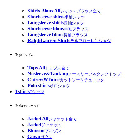
Shirts Blous All
シャツ・ブラウス全て
Shortsleeve shirts
半袖シャツ
Longsleeve shirts
長袖シャツ
Shortsleeve blous
半袖ブラウス
Longsleeve blous
長袖ブラウス
RalphLauren Shirts
ラルフローレンシャツ
Tops
トップス
Tops All
トップス全て
Nosleeve&Tanktop
ノースリーブ＆タンクトップ
Cutsew&Tunic
カットソー＆チュニック
Polo shirts
ポロシャツ
Tshirts
Tシャツ
Jacket
ジャケット
Jacket All
ジャケット全て
Jacket
ジャケット
Blouson
ブルゾン
Gown
ガウン