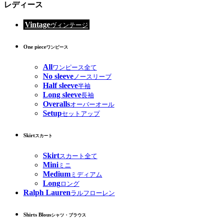
レディース
Vintage
ヴィンテージ
One piece
ワンピース
All
ワンピース全て
No sleeve
ノースリーブ
Half sleeve
半袖
Long sleeve
長袖
Overalls
オーバーオール
Setup
セットアップ
Skirt
スカート
Skirt
スカート全て
Mini
ミニ
Medium
ミディアム
Long
ロング
Ralph Lauren
ラルフローレン
Shirts Blous
シャツ・ブラウス