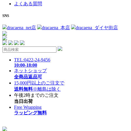
よくある質問
SNS
dracaena_net店
dracaena_本店
dracaena_ダイヤ街店
TEL:0422-24-9456
10:00-18:00
ネットショップ
全商品返品可
15,000円以上のご注文で
送料無料
※離島は除く
午後2時までのご注文
当日出荷
Free Wrapping
ラッピング無料