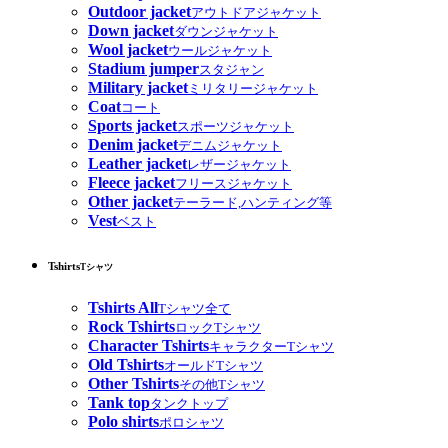
Outdoor jacket
アウトドアジャケット
Down jacket
ダウンジャケット
Wool jacket
ウールジャケット
Stadium jumper
スタジャン
Military jacket
ミリタリージャケット
Coat
コート
Sports jacket
スポーツジャケット
Denim jacket
デニムジャケット
Leather jacket
レザージャケット
Fleece jacket
フリースジャケット
Other jacket
テーラード,ハンティング等
Vest
ベスト
Tshirts
Tシャツ
Tshirts All
Tシャツ全て
Rock Tshirts
ロックTシャツ
Character Tshirts
キャラクターTシャツ
Old Tshirts
オールドTシャツ
Other Tshirts
その他Tシャツ
Tank top
タンクトップ
Polo shirts
ポロシャツ