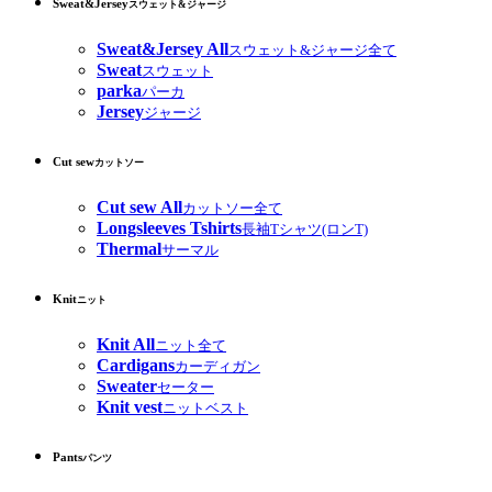
Sweat&Jersey
スウェット&ジャージ
Sweat&Jersey All
スウェット&ジャージ全て
Sweat
スウェット
parka
パーカ
Jersey
ジャージ
Cut sew
カットソー
Cut sew All
カットソー全て
Longsleeves Tshirts
長袖Tシャツ(ロンT)
Thermal
サーマル
Knit
ニット
Knit All
ニット全て
Cardigans
カーディガン
Sweater
セーター
Knit vest
ニットベスト
Pants
パンツ