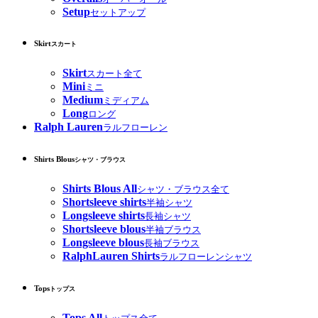
Setup
セットアップ
Skirt
スカート
Skirt
スカート全て
Mini
ミニ
Medium
ミディアム
Long
ロング
Ralph Lauren
ラルフローレン
Shirts Blous
シャツ・ブラウス
Shirts Blous All
シャツ・ブラウス全て
Shortsleeve shirts
半袖シャツ
Longsleeve shirts
長袖シャツ
Shortsleeve blous
半袖ブラウス
Longsleeve blous
長袖ブラウス
RalphLauren Shirts
ラルフローレンシャツ
Tops
トップス
Tops All