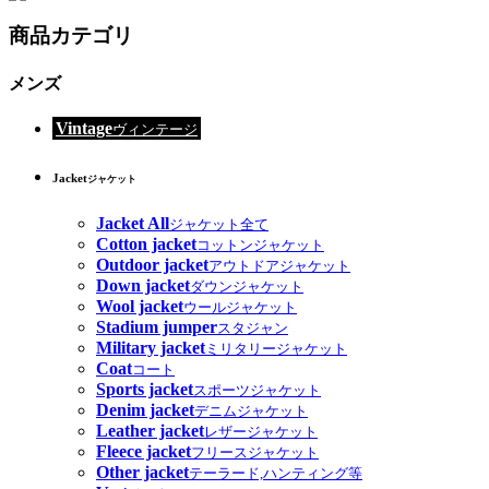
商品カテゴリ
メンズ
Vintage
ヴィンテージ
Jacket
ジャケット
Jacket All
ジャケット全て
Cotton jacket
コットンジャケット
Outdoor jacket
アウトドアジャケット
Down jacket
ダウンジャケット
Wool jacket
ウールジャケット
Stadium jumper
スタジャン
Military jacket
ミリタリージャケット
Coat
コート
Sports jacket
スポーツジャケット
Denim jacket
デニムジャケット
Leather jacket
レザージャケット
Fleece jacket
フリースジャケット
Other jacket
テーラード,ハンティング等