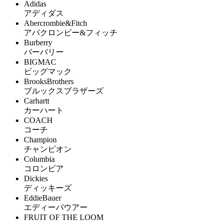
Adidas
アディダス
Abercrombie&Fitch
アバクロンビー&フィッチ
Burberry
バーバリー
BIGMAC
ビッグマック
BrooksBrothers
ブルックスブラザーズ
Carhartt
カーハート
COACH
コーチ
Champion
チャンピオン
Columbia
コロンビア
Dickies
ディッキーズ
EddieBauer
エディーバウアー
FRUIT OF THE LOOM