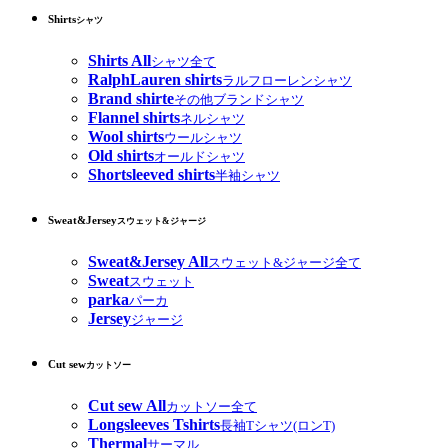
Shirts
シャツ
Shirts All
シャツ全て
RalphLauren shirts
ラルフローレンシャツ
Brand shirte
その他ブランドシャツ
Flannel shirts
ネルシャツ
Wool shirts
ウールシャツ
Old shirts
オールドシャツ
Shortsleeved shirts
半袖シャツ
Sweat&Jersey
スウェット&ジャージ
Sweat&Jersey All
スウェット&ジャージ全て
Sweat
スウェット
parka
パーカ
Jersey
ジャージ
Cut sew
カットソー
Cut sew All
カットソー全て
Longsleeves Tshirts
長袖Tシャツ(ロンT)
Thermal
サーマル