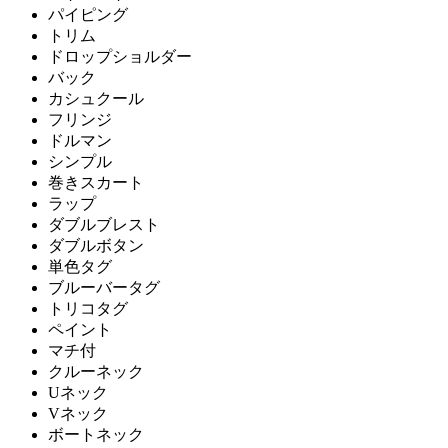
パイピング
トリム
ドロップショルダー
バック
カシュクール
フリンジ
ドルマン
シンプル
巻きスカート
ラップ
ダブルブレスト
ダブルボタン
単色タグ
ブルーバータグ
トリコタグ
ペイント
マチ付
クルーネック
Uネック
Vネック
ボートネック