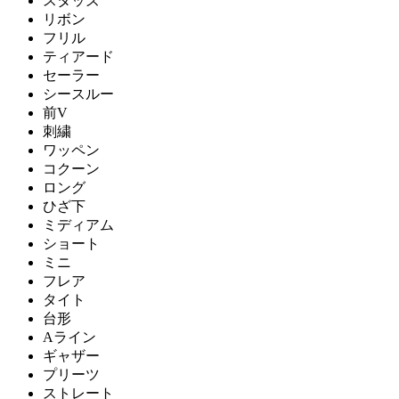
スタッズ
リボン
フリル
ティアード
セーラー
シースルー
前V
刺繍
ワッペン
コクーン
ロング
ひざ下
ミディアム
ショート
ミニ
フレア
タイト
台形
Aライン
ギャザー
プリーツ
ストレート