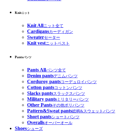
Knit
ニット
Knit All
ニット全て
Cardigans
カーディガン
Sweater
セーター
Knit vest
ニットベスト
Pants
パンツ
Pants All
パンツ全て
Denim pants
デニムパンツ
Corduroy pants
コーデュロイパンツ
Cotton pants
コットンパンツ
Slacks pants
スラックスパンツ
Military pants
ミリタリーパンツ
Other Pants
その他ポリパンツ
Pattern&Sweat pants
総柄&スウェットパンツ
Short pants
ショートパンツ
Overalls
オーバーオール
Shoes
シューズ