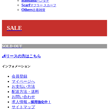
Bandana
バンダナ
Scarf
マフラー,スカーフ
Others
古着雑貨
SALE
SOLD OUT
リースの方はこちら
インフォメーション
会員登録
マイページへ
お支払い方法
配送方法・送料
お問い合わせ
求人情報
→採用強化中！
サイトマップ