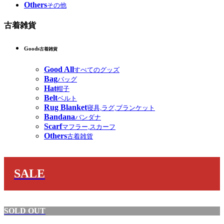
Others
その他
古着雑貨
Goods
古着雑貨
Good All
すべてのグッズ
Bag
バッグ
Hat
帽子
Belt
ベルト
Rug Blanket
寝具,ラグ,ブランケット
Bandana
バンダナ
Scarf
マフラー,スカーフ
Others
古着雑貨
SALE
SOLD OUT