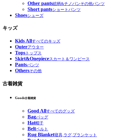
Other pants
総柄&チノパンその他パンツ
Short pants
ショートパンツ
Shoes
シューズ
キッズ
Kids All
すべてのキッズ
Outer
アウター
Tops
トップス
Skirt&Onepiece
スカート＆ワンピース
Pants
パンツ
Others
その他
古着雑貨
Goods
古着雑貨
Good All
すべてのグッズ
Bag
バッグ
Hat
帽子
Belt
ベルト
Rug Blanket
寝具,ラグ,ブランケット