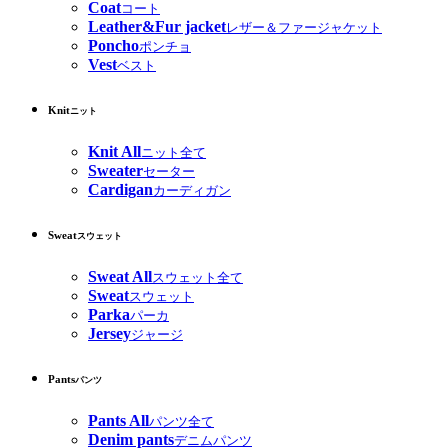
Coat
コート
Leather&Fur jacket
レザー＆ファージャケット
Poncho
ポンチョ
Vest
ベスト
Knit
ニット
Knit All
ニット全て
Sweater
セーター
Cardigan
カーディガン
Sweat
スウェット
Sweat All
スウェット全て
Sweat
スウェット
Parka
パーカ
Jersey
ジャージ
Pants
パンツ
Pants All
パンツ全て
Denim pants
デニムパンツ