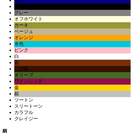
紺
黒
グレー
オフホワイト
カーキ
ベージュ
オレンジ
水色
ピンク
白
茶
こげ茶
オリーブ
ワインレッド
金
銀
ツートン
スリートーン
カラフル
クレイジー
柄