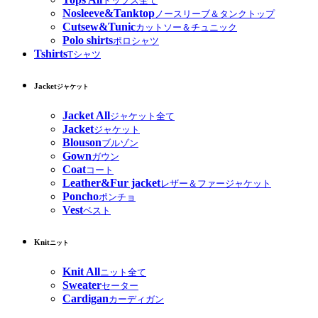
トップス全て
Nosleeve&Tanktop
ノースリーブ＆タンクトップ
Cutsew&Tunic
カットソー＆チュニック
Polo shirts
ポロシャツ
Tshirts
Tシャツ
Jacket
ジャケット
Jacket All
ジャケット全て
Jacket
ジャケット
Blouson
ブルゾン
Gown
ガウン
Coat
コート
Leather&Fur jacket
レザー＆ファージャケット
Poncho
ポンチョ
Vest
ベスト
Knit
ニット
Knit All
ニット全て
Sweater
セーター
Cardigan
カーディガン