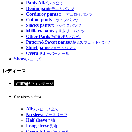
Pants All
パンツ全て
Denim pants
デニムパンツ
Corduroy pants
コーデュロイパンツ
Cotton pants
コットンパンツ
Slacks pants
スラックスパンツ
Military pants
ミリタリーパンツ
Other Pants
その他ポリパンツ
Pattern&Sweat pants
総柄&スウェットパンツ
Short pants
ショートパンツ
Overalls
オーバーオール
Shoes
シューズ
レディース
Vintage
ヴィンテージ
One piece
ワンピース
All
ワンピース全て
No sleeve
ノースリーブ
Half sleeve
半袖
Long sleeve
長袖
Overalls
オーバーオール