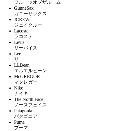
フルーツオブザルーム
GunneSax
ガニーサックス
JCREW
ジェイクルー
Lacoste
ラコステ
Levis
リーバイス
Lee
リー
LLBean
エルエルビーン
McGREGOR
マクレガー
Nike
ナイキ
The North Face
ノースフェイス
Patagonia
パタゴニア
Puma
プーマ