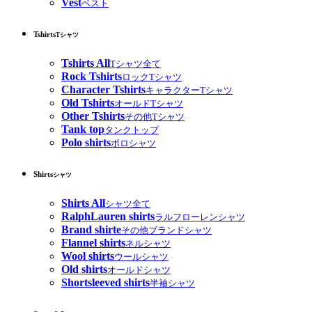
Vest
ベスト
Tshirts
Tシャツ
Tshirts All
Tシャツ全て
Rock Tshirts
ロックTシャツ
Character Tshirts
キャラクターTシャツ
Old Tshirts
オールドTシャツ
Other Tshirts
その他Tシャツ
Tank top
タンクトップ
Polo shirts
ポロシャツ
Shirts
シャツ
Shirts All
シャツ全て
RalphLauren shirts
ラルフローレンシャツ
Brand shirte
その他ブランドシャツ
Flannel shirts
ネルシャツ
Wool shirts
ウールシャツ
Old shirts
オールドシャツ
Shortsleeved shirts
半袖シャツ