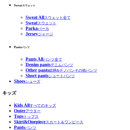
Sweat
スウェット
Sweat All
スウェット全て
Sweat
スウェット
Parka
パーカ
Jersey
ジャージ
Pants
パンツ
Pants All
パンツ全て
Denim pants
デニムパンツ
Other pants
総柄&チノパンその他パンツ
Short pants
ショートパンツ
Shoes
シューズ
キッズ
Kids All
すべてのキッズ
Outer
アウター
Tops
トップス
Skirt&Onepiece
スカート＆ワンピース
Pants
パンツ