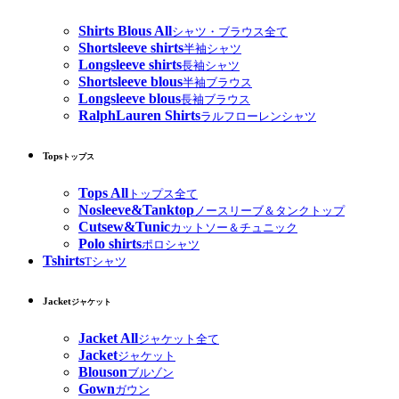
Shirts Blous All
シャツ・ブラウス全て
Shortsleeve shirts
半袖シャツ
Longsleeve shirts
長袖シャツ
Shortsleeve blous
半袖ブラウス
Longsleeve blous
長袖ブラウス
RalphLauren Shirts
ラルフローレンシャツ
Tops
トップス
Tops All
トップス全て
Nosleeve&Tanktop
ノースリーブ＆タンクトップ
Cutsew&Tunic
カットソー＆チュニック
Polo shirts
ポロシャツ
Tshirts
Tシャツ
Jacket
ジャケット
Jacket All
ジャケット全て
Jacket
ジャケット
Blouson
ブルゾン
Gown
ガウン