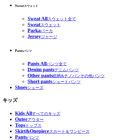
Sweat
スウェット
Sweat All
スウェット全て
Sweat
スウェット
Parka
パーカ
Jersey
ジャージ
Pants
パンツ
Pants All
パンツ全て
Denim pants
デニムパンツ
Other pants
総柄&チノパンその他パンツ
Short pants
ショートパンツ
Shoes
シューズ
キッズ
Kids All
すべてのキッズ
Outer
アウター
Tops
トップス
Skirt&Onepiece
スカート＆ワンピース
Pants
パンツ