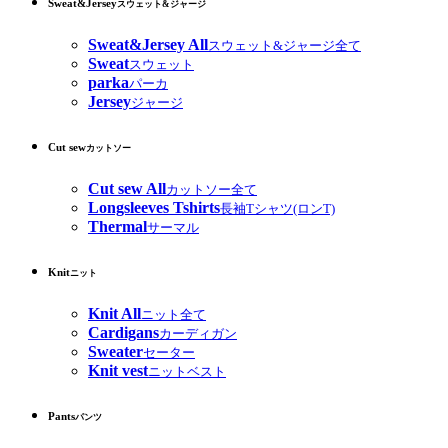
Sweat&Jersey
スウェット&ジャージ
Sweat&Jersey All
スウェット&ジャージ全て
Sweat
スウェット
parka
パーカ
Jersey
ジャージ
Cut sew
カットソー
Cut sew All
カットソー全て
Longsleeves Tshirts
長袖Tシャツ(ロンT)
Thermal
サーマル
Knit
ニット
Knit All
ニット全て
Cardigans
カーディガン
Sweater
セーター
Knit vest
ニットベスト
Pants
パンツ