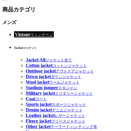
商品カテゴリ
メンズ
Vintage
ヴィンテージ
Jacket
ジャケット
Jacket All
ジャケット全て
Cotton jacket
コットンジャケット
Outdoor jacket
アウトドアジャケット
Down jacket
ダウンジャケット
Wool jacket
ウールジャケット
Stadium jumper
スタジャン
Military jacket
ミリタリージャケット
Coat
コート
Sports jacket
スポーツジャケット
Denim jacket
デニムジャケット
Leather jacket
レザージャケット
Fleece jacket
フリースジャケット
Other jacket
テーラード,ハンティング等