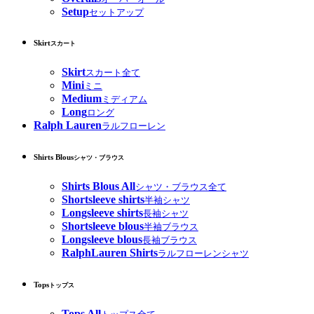
Setup
セットアップ
Skirt
スカート
Skirt
スカート全て
Mini
ミニ
Medium
ミディアム
Long
ロング
Ralph Lauren
ラルフローレン
Shirts Blous
シャツ・ブラウス
Shirts Blous All
シャツ・ブラウス全て
Shortsleeve shirts
半袖シャツ
Longsleeve shirts
長袖シャツ
Shortsleeve blous
半袖ブラウス
Longsleeve blous
長袖ブラウス
RalphLauren Shirts
ラルフローレンシャツ
Tops
トップス
Tops All