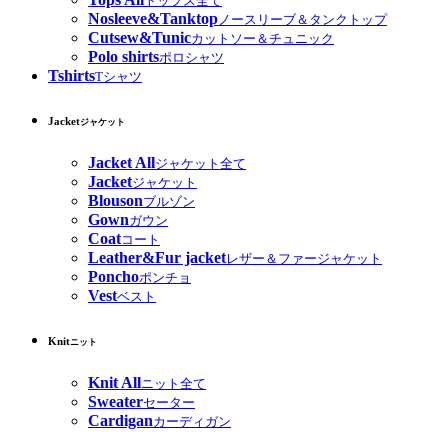
トップス全て
Nosleeve&Tanktop
ノースリーブ＆タンクトップ
Cutsew&Tunic
カットソー＆チュニック
Polo shirts
ポロシャツ
Tshirts
Tシャツ
Jacket
ジャケット
Jacket All
ジャケット全て
Jacket
ジャケット
Blouson
ブルゾン
Gown
ガウン
Coat
コート
Leather&Fur jacket
レザー＆ファージャケット
Poncho
ポンチョ
Vest
ベスト
Knit
ニット
Knit All
ニット全て
Sweater
セーター
Cardigan
カーディガン