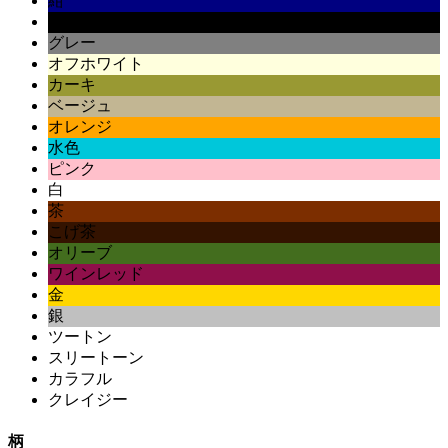
紺
黒
グレー
オフホワイト
カーキ
ベージュ
オレンジ
水色
ピンク
白
茶
こげ茶
オリーブ
ワインレッド
金
銀
ツートン
スリートーン
カラフル
クレイジー
柄