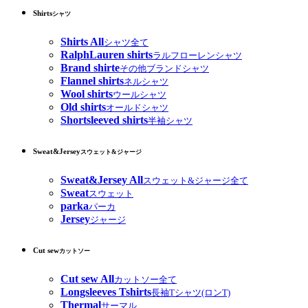
Shirts
シャツ
Shirts All
シャツ全て
RalphLauren shirts
ラルフローレンシャツ
Brand shirte
その他ブランドシャツ
Flannel shirts
ネルシャツ
Wool shirts
ウールシャツ
Old shirts
オールドシャツ
Shortsleeved shirts
半袖シャツ
Sweat&Jersey
スウェット&ジャージ
Sweat&Jersey All
スウェット&ジャージ全て
Sweat
スウェット
parka
パーカ
Jersey
ジャージ
Cut sew
カットソー
Cut sew All
カットソー全て
Longsleeves Tshirts
長袖Tシャツ(ロンT)
Thermal
サーマル