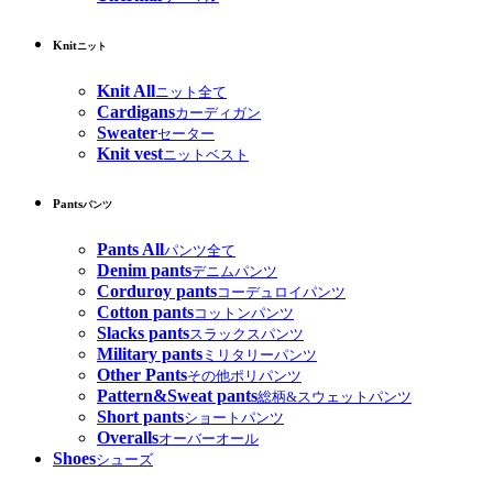
Knit
ニット
Knit All
ニット全て
Cardigans
カーディガン
Sweater
セーター
Knit vest
ニットベスト
Pants
パンツ
Pants All
パンツ全て
Denim pants
デニムパンツ
Corduroy pants
コーデュロイパンツ
Cotton pants
コットンパンツ
Slacks pants
スラックスパンツ
Military pants
ミリタリーパンツ
Other Pants
その他ポリパンツ
Pattern&Sweat pants
総柄&スウェットパンツ
Short pants
ショートパンツ
Overalls
オーバーオール
Shoes
シューズ