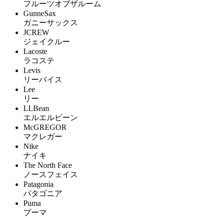
フルーツオブザルーム
GunneSax
ガニーサックス
JCREW
ジェイクルー
Lacoste
ラコステ
Levis
リーバイス
Lee
リー
LLBean
エルエルビーン
McGREGOR
マクレガー
Nike
ナイキ
The North Face
ノースフェイス
Patagonia
パタゴニア
Puma
プーマ