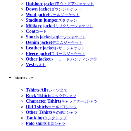
Outdoor jacket
アウトドアジャケット
Down jacket
ダウンジャケット
Wool jacket
ウールジャケット
Stadium jumper
スタジャン
Military jacket
ミリタリージャケット
Coat
コート
Sports jacket
スポーツジャケット
Denim jacket
デニムジャケット
Leather jacket
レザージャケット
Fleece jacket
フリースジャケット
Other jacket
テーラード,ハンティング等
Vest
ベスト
Tshirts
Tシャツ
Tshirts All
Tシャツ全て
Rock Tshirts
ロックTシャツ
Character Tshirts
キャラクターTシャツ
Old Tshirts
オールドTシャツ
Other Tshirts
その他Tシャツ
Tank top
タンクトップ
Polo shirts
ポロシャツ