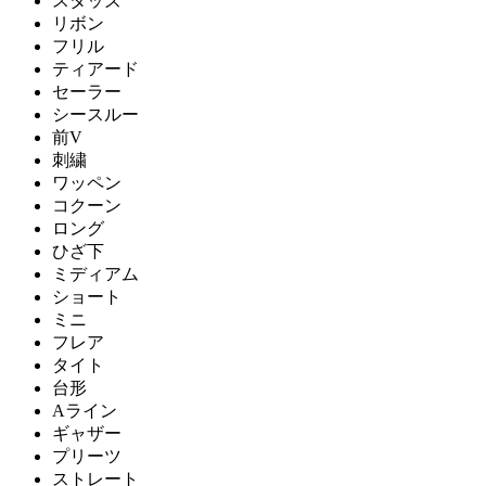
スタッズ
リボン
フリル
ティアード
セーラー
シースルー
前V
刺繍
ワッペン
コクーン
ロング
ひざ下
ミディアム
ショート
ミニ
フレア
タイト
台形
Aライン
ギャザー
プリーツ
ストレート