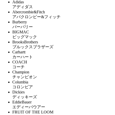
Adidas
アディダス
Abercrombie&Fitch
アバクロンビー&フィッチ
Burberry
バーバリー
BIGMAC
ビッグマック
BrooksBrothers
ブルックスブラザーズ
Carhartt
カーハート
COACH
コーチ
Champion
チャンピオン
Columbia
コロンビア
Dickies
ディッキーズ
EddieBauer
エディーバウアー
FRUIT OF THE LOOM