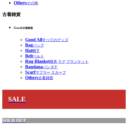
Others
その他
古着雑貨
Goods
古着雑貨
Good All
すべてのグッズ
Bag
バッグ
Hat
帽子
Belt
ベルト
Rug Blanket
寝具,ラグ,ブランケット
Bandana
バンダナ
Scarf
マフラー,スカーフ
Others
古着雑貨
SALE
SOLD OUT