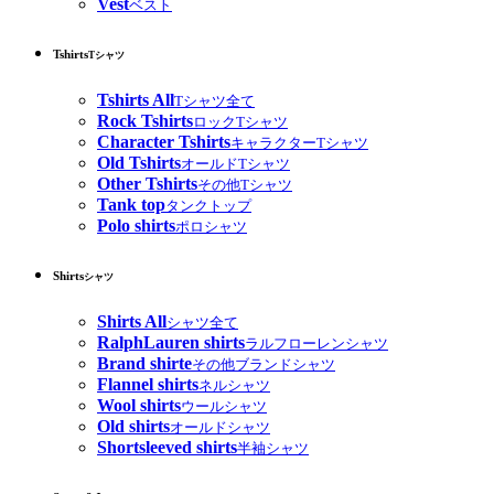
Vest
ベスト
Tshirts
Tシャツ
Tshirts All
Tシャツ全て
Rock Tshirts
ロックTシャツ
Character Tshirts
キャラクターTシャツ
Old Tshirts
オールドTシャツ
Other Tshirts
その他Tシャツ
Tank top
タンクトップ
Polo shirts
ポロシャツ
Shirts
シャツ
Shirts All
シャツ全て
RalphLauren shirts
ラルフローレンシャツ
Brand shirte
その他ブランドシャツ
Flannel shirts
ネルシャツ
Wool shirts
ウールシャツ
Old shirts
オールドシャツ
Shortsleeved shirts
半袖シャツ