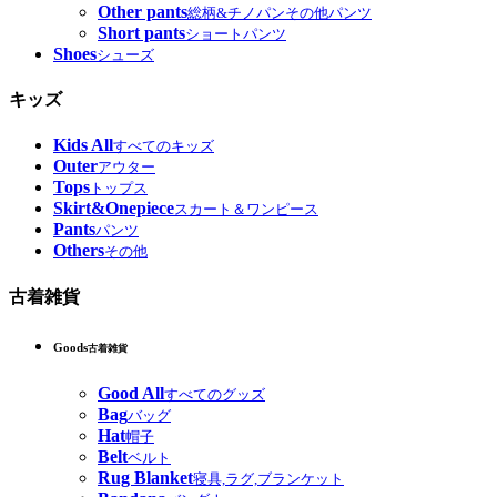
Other pants
総柄&チノパンその他パンツ
Short pants
ショートパンツ
Shoes
シューズ
キッズ
Kids All
すべてのキッズ
Outer
アウター
Tops
トップス
Skirt&Onepiece
スカート＆ワンピース
Pants
パンツ
Others
その他
古着雑貨
Goods
古着雑貨
Good All
すべてのグッズ
Bag
バッグ
Hat
帽子
Belt
ベルト
Rug Blanket
寝具,ラグ,ブランケット