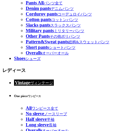
Pants All
パンツ全て
Denim pants
デニムパンツ
Corduroy pants
コーデュロイパンツ
Cotton pants
コットンパンツ
Slacks pants
スラックスパンツ
Military pants
ミリタリーパンツ
Other Pants
その他ポリパンツ
Pattern&Sweat pants
総柄&スウェットパンツ
Short pants
ショートパンツ
Overalls
オーバーオール
Shoes
シューズ
レディース
Vintage
ヴィンテージ
One piece
ワンピース
All
ワンピース全て
No sleeve
ノースリーブ
Half sleeve
半袖
Long sleeve
長袖
Overalls
オーバーオール