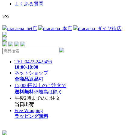
よくある質問
SNS
dracaena_net店
dracaena_本店
dracaena_ダイヤ街店
TEL:0422-24-9456
10:00-18:00
ネットショップ
全商品返品可
15,000円以上のご注文で
送料無料
※離島は除く
午後2時までのご注文
当日出荷
Free Wrapping
ラッピング無料