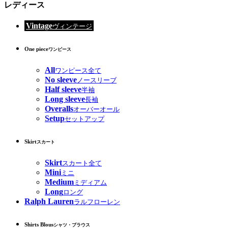
レディース
Vintage
ヴィンテージ
One piece
ワンピース
All
ワンピース全て
No sleeve
ノースリーブ
Half sleeve
半袖
Long sleeve
長袖
Overalls
オーバーオール
Setup
セットアップ
Skirt
スカート
Skirt
スカート全て
Mini
ミニ
Medium
ミディアム
Long
ロング
Ralph Lauren
ラルフローレン
Shirts Blous
シャツ・ブラウス