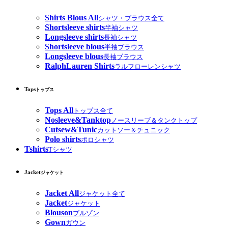
Shirts Blous All
シャツ・ブラウス全て
Shortsleeve shirts
半袖シャツ
Longsleeve shirts
長袖シャツ
Shortsleeve blous
半袖ブラウス
Longsleeve blous
長袖ブラウス
RalphLauren Shirts
ラルフローレンシャツ
Tops
トップス
Tops All
トップス全て
Nosleeve&Tanktop
ノースリーブ＆タンクトップ
Cutsew&Tunic
カットソー＆チュニック
Polo shirts
ポロシャツ
Tshirts
Tシャツ
Jacket
ジャケット
Jacket All
ジャケット全て
Jacket
ジャケット
Blouson
ブルゾン
Gown
ガウン