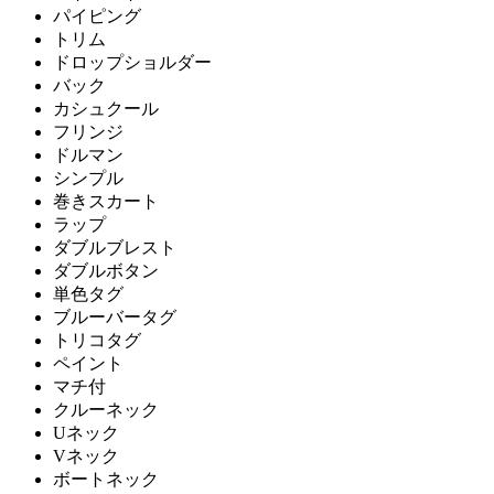
パイピング
トリム
ドロップショルダー
バック
カシュクール
フリンジ
ドルマン
シンプル
巻きスカート
ラップ
ダブルブレスト
ダブルボタン
単色タグ
ブルーバータグ
トリコタグ
ペイント
マチ付
クルーネック
Uネック
Vネック
ボートネック