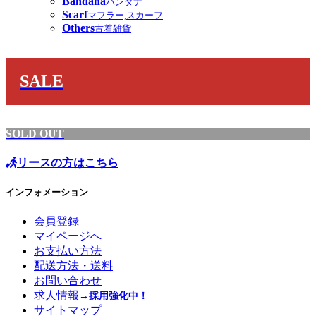
Bandana
バンダナ
Scarf
マフラー,スカーフ
Others
古着雑貨
SALE
SOLD OUT
リースの方はこちら
インフォメーション
会員登録
マイページへ
お支払い方法
配送方法・送料
お問い合わせ
求人情報
→採用強化中！
サイトマップ