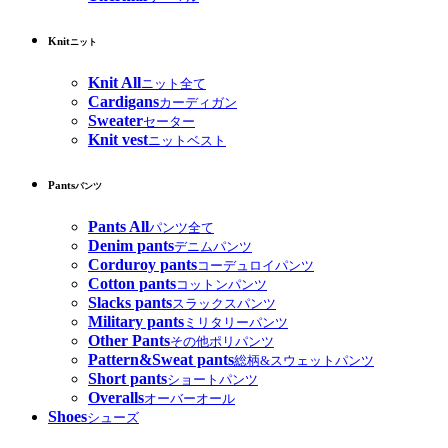
Knit
ニット
Knit All
ニット全て
Cardigans
カーディガン
Sweater
セーター
Knit vest
ニットベスト
Pants
パンツ
Pants All
パンツ全て
Denim pants
デニムパンツ
Corduroy pants
コーデュロイパンツ
Cotton pants
コットンパンツ
Slacks pants
スラックスパンツ
Military pants
ミリタリーパンツ
Other Pants
その他ポリパンツ
Pattern&Sweat pants
総柄&スウェットパンツ
Short pants
ショートパンツ
Overalls
オーバーオール
Shoes
シューズ