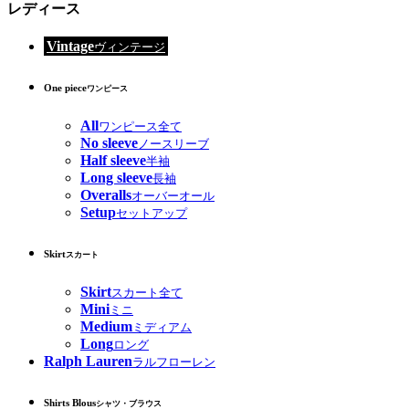
レディース
Vintage
ヴィンテージ
One piece
ワンピース
All
ワンピース全て
No sleeve
ノースリーブ
Half sleeve
半袖
Long sleeve
長袖
Overalls
オーバーオール
Setup
セットアップ
Skirt
スカート
Skirt
スカート全て
Mini
ミニ
Medium
ミディアム
Long
ロング
Ralph Lauren
ラルフローレン
Shirts Blous
シャツ・ブラウス