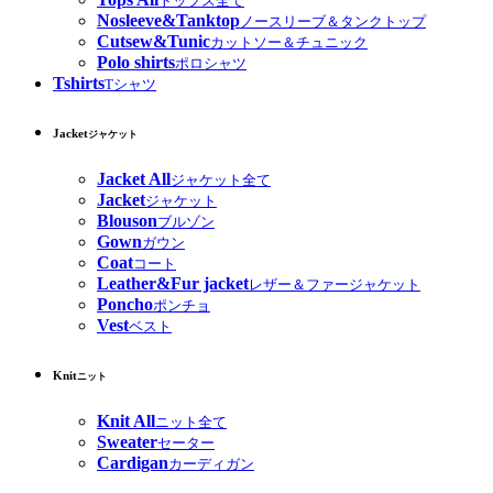
トップス全て
Nosleeve&Tanktop
ノースリーブ＆タンクトップ
Cutsew&Tunic
カットソー＆チュニック
Polo shirts
ポロシャツ
Tshirts
Tシャツ
Jacket
ジャケット
Jacket All
ジャケット全て
Jacket
ジャケット
Blouson
ブルゾン
Gown
ガウン
Coat
コート
Leather&Fur jacket
レザー＆ファージャケット
Poncho
ポンチョ
Vest
ベスト
Knit
ニット
Knit All
ニット全て
Sweater
セーター
Cardigan
カーディガン