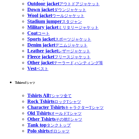
Outdoor jacket
アウトドアジャケット
Down jacket
ダウンジャケット
Wool jacket
ウールジャケット
Stadium jumper
スタジャン
Military jacket
ミリタリージャケット
Coat
コート
Sports jacket
スポーツジャケット
Denim jacket
デニムジャケット
Leather jacket
レザージャケット
Fleece jacket
フリースジャケット
Other jacket
テーラード,ハンティング等
Vest
ベスト
Tshirts
Tシャツ
Tshirts All
Tシャツ全て
Rock Tshirts
ロックTシャツ
Character Tshirts
キャラクターTシャツ
Old Tshirts
オールドTシャツ
Other Tshirts
その他Tシャツ
Tank top
タンクトップ
Polo shirts
ポロシャツ