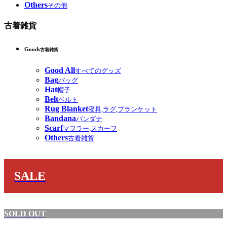
Others
その他
古着雑貨
Goods
古着雑貨
Good All
すべてのグッズ
Bag
バッグ
Hat
帽子
Belt
ベルト
Rug Blanket
寝具,ラグ,ブランケット
Bandana
バンダナ
Scarf
マフラー,スカーフ
Others
古着雑貨
SALE
SOLD OUT