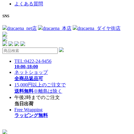
よくある質問
SNS
dracaena_net店
dracaena_本店
dracaena_ダイヤ街店
TEL:0422-24-9456
10:00-18:00
ネットショップ
全商品返品可
15,000円以上のご注文で
送料無料
※離島は除く
午後2時までのご注文
当日出荷
Free Wrapping
ラッピング無料