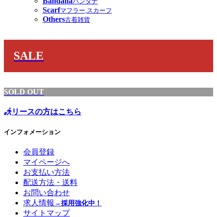
Bandana
バンダナ
Scarf
マフラー,スカーフ
Others
古着雑貨
SALE
SOLD OUT
リースの方はこちら
インフォメーション
会員登録
マイページへ
お支払い方法
配送方法・送料
お問い合わせ
求人情報
→採用強化中！
サイトマップ