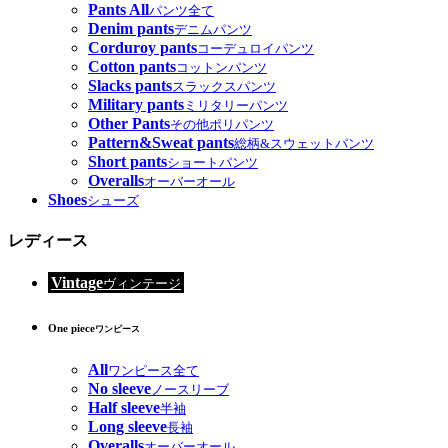
Pants All
パンツ全て
Denim pants
デニムパンツ
Corduroy pants
コーデュロイパンツ
Cotton pants
コットンパンツ
Slacks pants
スラックスパンツ
Military pants
ミリタリーパンツ
Other Pants
その他ポリパンツ
Pattern&Sweat pants
総柄&スウェットパンツ
Short pants
ショートパンツ
Overalls
オーバーオール
Shoes
シューズ
レディース
Vintage
ヴィンテージ
One piece
ワンピース
All
ワンピース全て
No sleeve
ノースリーブ
Half sleeve
半袖
Long sleeve
長袖
Overalls
オーバーオール