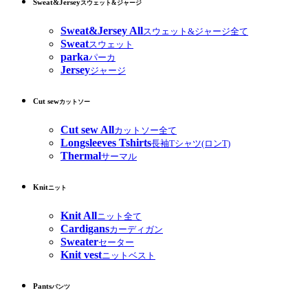
Sweat&Jersey
スウェット&ジャージ
Sweat&Jersey All
スウェット&ジャージ全て
Sweat
スウェット
parka
パーカ
Jersey
ジャージ
Cut sew
カットソー
Cut sew All
カットソー全て
Longsleeves Tshirts
長袖Tシャツ(ロンT)
Thermal
サーマル
Knit
ニット
Knit All
ニット全て
Cardigans
カーディガン
Sweater
セーター
Knit vest
ニットベスト
Pants
パンツ