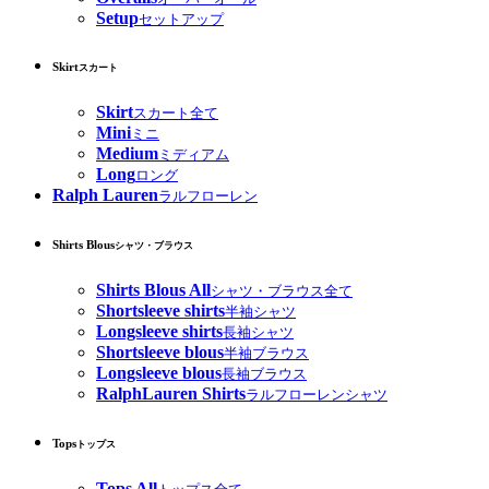
Setup
セットアップ
Skirt
スカート
Skirt
スカート全て
Mini
ミニ
Medium
ミディアム
Long
ロング
Ralph Lauren
ラルフローレン
Shirts Blous
シャツ・ブラウス
Shirts Blous All
シャツ・ブラウス全て
Shortsleeve shirts
半袖シャツ
Longsleeve shirts
長袖シャツ
Shortsleeve blous
半袖ブラウス
Longsleeve blous
長袖ブラウス
RalphLauren Shirts
ラルフローレンシャツ
Tops
トップス
Tops All