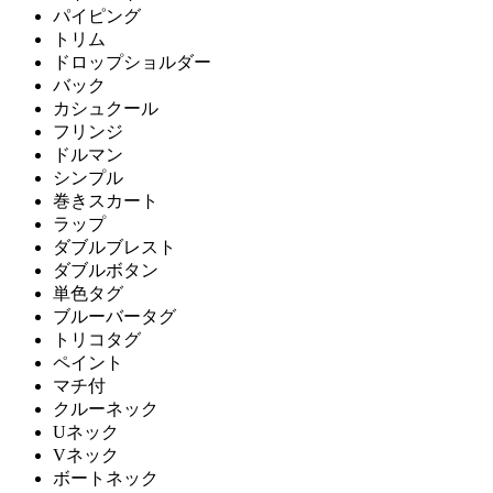
パイピング
トリム
ドロップショルダー
バック
カシュクール
フリンジ
ドルマン
シンプル
巻きスカート
ラップ
ダブルブレスト
ダブルボタン
単色タグ
ブルーバータグ
トリコタグ
ペイント
マチ付
クルーネック
Uネック
Vネック
ボートネック