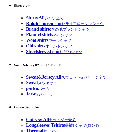
Shirts
シャツ
Shirts All
シャツ全て
RalphLauren shirts
ラルフローレンシャツ
Brand shirte
その他ブランドシャツ
Flannel shirts
ネルシャツ
Wool shirts
ウールシャツ
Old shirts
オールドシャツ
Shortsleeved shirts
半袖シャツ
Sweat&Jersey
スウェット&ジャージ
Sweat&Jersey All
スウェット&ジャージ全て
Sweat
スウェット
parka
パーカ
Jersey
ジャージ
Cut sew
カットソー
Cut sew All
カットソー全て
Longsleeves Tshirts
長袖Tシャツ(ロンT)
Thermal
サーマル