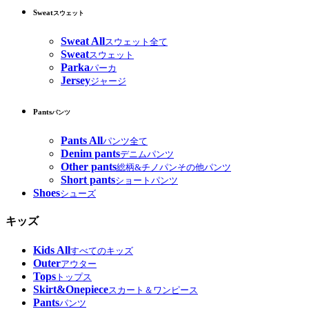
Sweat
スウェット
Sweat All
スウェット全て
Sweat
スウェット
Parka
パーカ
Jersey
ジャージ
Pants
パンツ
Pants All
パンツ全て
Denim pants
デニムパンツ
Other pants
総柄&チノパンその他パンツ
Short pants
ショートパンツ
Shoes
シューズ
キッズ
Kids All
すべてのキッズ
Outer
アウター
Tops
トップス
Skirt&Onepiece
スカート＆ワンピース
Pants
パンツ