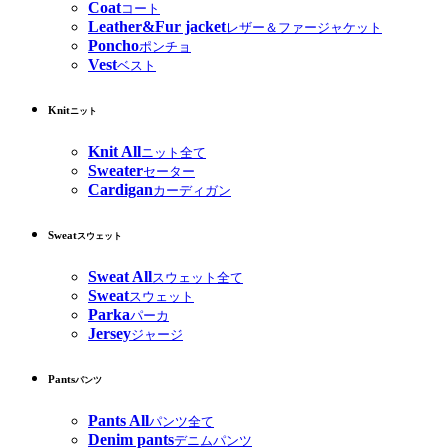
Coat
コート
Leather&Fur jacket
レザー＆ファージャケット
Poncho
ポンチョ
Vest
ベスト
Knit
ニット
Knit All
ニット全て
Sweater
セーター
Cardigan
カーディガン
Sweat
スウェット
Sweat All
スウェット全て
Sweat
スウェット
Parka
パーカ
Jersey
ジャージ
Pants
パンツ
Pants All
パンツ全て
Denim pants
デニムパンツ