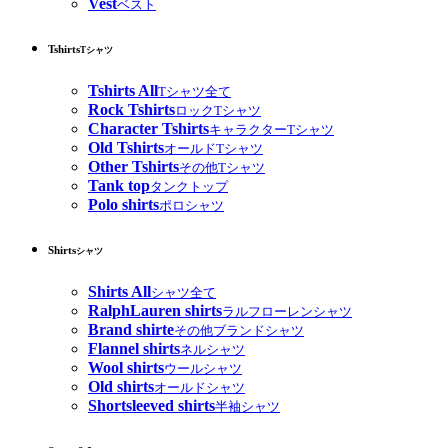
Vest
ベスト
Tshirts
Tシャツ
Tshirts All
Tシャツ全て
Rock Tshirts
ロックTシャツ
Character Tshirts
キャラクターTシャツ
Old Tshirts
オールドTシャツ
Other Tshirts
その他Tシャツ
Tank top
タンクトップ
Polo shirts
ポロシャツ
Shirts
シャツ
Shirts All
シャツ全て
RalphLauren shirts
ラルフローレンシャツ
Brand shirte
その他ブランドシャツ
Flannel shirts
ネルシャツ
Wool shirts
ウールシャツ
Old shirts
オールドシャツ
Shortsleeved shirts
半袖シャツ