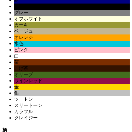
紺
黒
グレー
オフホワイト
カーキ
ベージュ
オレンジ
水色
ピンク
白
茶
こげ茶
オリーブ
ワインレッド
金
銀
ツートン
スリートーン
カラフル
クレイジー
柄