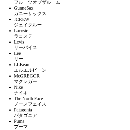
フルーツオブザルーム
GunneSax
ガニーサックス
JCREW
ジェイクルー
Lacoste
ラコステ
Levis
リーバイス
Lee
リー
LLBean
エルエルビーン
McGREGOR
マクレガー
Nike
ナイキ
The North Face
ノースフェイス
Patagonia
パタゴニア
Puma
プーマ