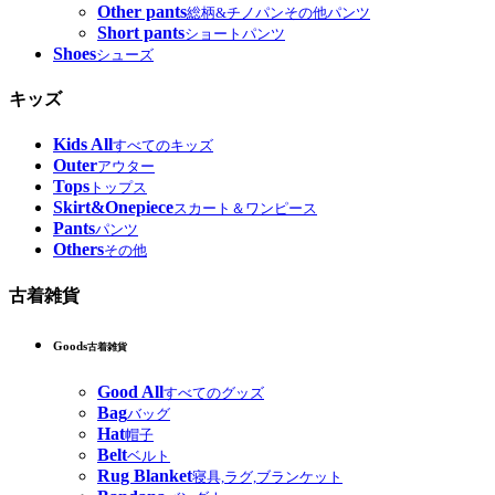
Other pants
総柄&チノパンその他パンツ
Short pants
ショートパンツ
Shoes
シューズ
キッズ
Kids All
すべてのキッズ
Outer
アウター
Tops
トップス
Skirt&Onepiece
スカート＆ワンピース
Pants
パンツ
Others
その他
古着雑貨
Goods
古着雑貨
Good All
すべてのグッズ
Bag
バッグ
Hat
帽子
Belt
ベルト
Rug Blanket
寝具,ラグ,ブランケット