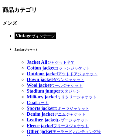
商品カテゴリ
メンズ
Vintage
ヴィンテージ
Jacket
ジャケット
Jacket All
ジャケット全て
Cotton jacket
コットンジャケット
Outdoor jacket
アウトドアジャケット
Down jacket
ダウンジャケット
Wool jacket
ウールジャケット
Stadium jumper
スタジャン
Military jacket
ミリタリージャケット
Coat
コート
Sports jacket
スポーツジャケット
Denim jacket
デニムジャケット
Leather jacket
レザージャケット
Fleece jacket
フリースジャケット
Other jacket
テーラード,ハンティング等