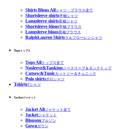
Shirts Blous All
シャツ・ブラウス全て
Shortsleeve shirts
半袖シャツ
Longsleeve shirts
長袖シャツ
Shortsleeve blous
半袖ブラウス
Longsleeve blous
長袖ブラウス
RalphLauren Shirts
ラルフローレンシャツ
Tops
トップス
Tops All
トップス全て
Nosleeve&Tanktop
ノースリーブ＆タンクトップ
Cutsew&Tunic
カットソー＆チュニック
Polo shirts
ポロシャツ
Tshirts
Tシャツ
Jacket
ジャケット
Jacket All
ジャケット全て
Jacket
ジャケット
Blouson
ブルゾン
Gown
ガウン