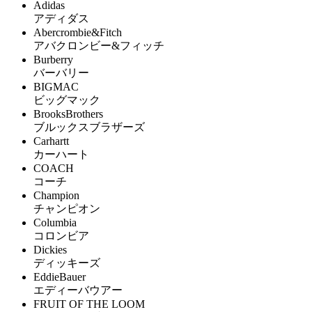
Adidas
アディダス
Abercrombie&Fitch
アバクロンビー&フィッチ
Burberry
バーバリー
BIGMAC
ビッグマック
BrooksBrothers
ブルックスブラザーズ
Carhartt
カーハート
COACH
コーチ
Champion
チャンピオン
Columbia
コロンビア
Dickies
ディッキーズ
EddieBauer
エディーバウアー
FRUIT OF THE LOOM