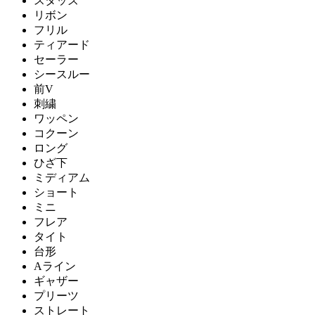
スタッズ
リボン
フリル
ティアード
セーラー
シースルー
前V
刺繍
ワッペン
コクーン
ロング
ひざ下
ミディアム
ショート
ミニ
フレア
タイト
台形
Aライン
ギャザー
プリーツ
ストレート