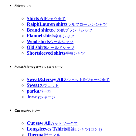
Shirts
シャツ
Shirts All
シャツ全て
RalphLauren shirts
ラルフローレンシャツ
Brand shirte
その他ブランドシャツ
Flannel shirts
ネルシャツ
Wool shirts
ウールシャツ
Old shirts
オールドシャツ
Shortsleeved shirts
半袖シャツ
Sweat&Jersey
スウェット&ジャージ
Sweat&Jersey All
スウェット&ジャージ全て
Sweat
スウェット
parka
パーカ
Jersey
ジャージ
Cut sew
カットソー
Cut sew All
カットソー全て
Longsleeves Tshirts
長袖Tシャツ(ロンT)
Thermal
サーマル