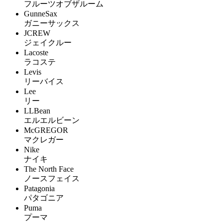
フルーツオブザルーム
GunneSax
ガニーサックス
JCREW
ジェイクルー
Lacoste
ラコステ
Levis
リーバイス
Lee
リー
LLBean
エルエルビーン
McGREGOR
マクレガー
Nike
ナイキ
The North Face
ノースフェイス
Patagonia
パタゴニア
Puma
プーマ