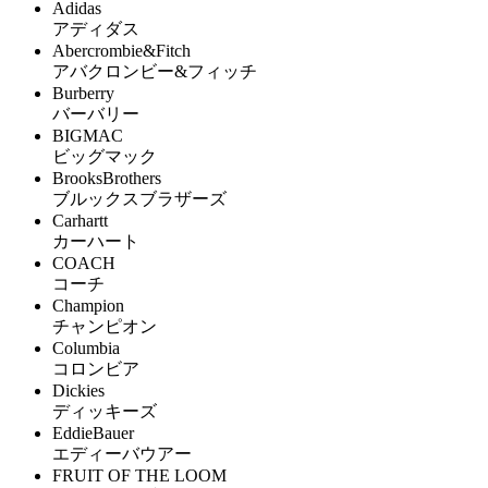
Adidas
アディダス
Abercrombie&Fitch
アバクロンビー&フィッチ
Burberry
バーバリー
BIGMAC
ビッグマック
BrooksBrothers
ブルックスブラザーズ
Carhartt
カーハート
COACH
コーチ
Champion
チャンピオン
Columbia
コロンビア
Dickies
ディッキーズ
EddieBauer
エディーバウアー
FRUIT OF THE LOOM