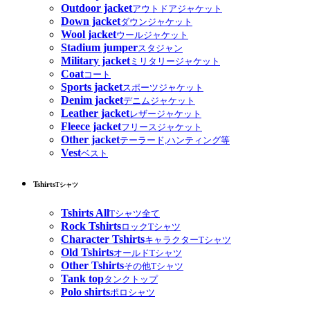
Outdoor jacket
アウトドアジャケット
Down jacket
ダウンジャケット
Wool jacket
ウールジャケット
Stadium jumper
スタジャン
Military jacket
ミリタリージャケット
Coat
コート
Sports jacket
スポーツジャケット
Denim jacket
デニムジャケット
Leather jacket
レザージャケット
Fleece jacket
フリースジャケット
Other jacket
テーラード,ハンティング等
Vest
ベスト
Tshirts
Tシャツ
Tshirts All
Tシャツ全て
Rock Tshirts
ロックTシャツ
Character Tshirts
キャラクターTシャツ
Old Tshirts
オールドTシャツ
Other Tshirts
その他Tシャツ
Tank top
タンクトップ
Polo shirts
ポロシャツ