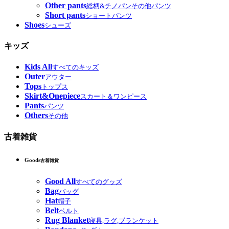
Other pants
総柄&チノパンその他パンツ
Short pants
ショートパンツ
Shoes
シューズ
キッズ
Kids All
すべてのキッズ
Outer
アウター
Tops
トップス
Skirt&Onepiece
スカート＆ワンピース
Pants
パンツ
Others
その他
古着雑貨
Goods
古着雑貨
Good All
すべてのグッズ
Bag
バッグ
Hat
帽子
Belt
ベルト
Rug Blanket
寝具,ラグ,ブランケット