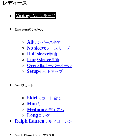
レディース
Vintage
ヴィンテージ
One piece
ワンピース
All
ワンピース全て
No sleeve
ノースリーブ
Half sleeve
半袖
Long sleeve
長袖
Overalls
オーバーオール
Setup
セットアップ
Skirt
スカート
Skirt
スカート全て
Mini
ミニ
Medium
ミディアム
Long
ロング
Ralph Lauren
ラルフローレン
Shirts Blous
シャツ・ブラウス