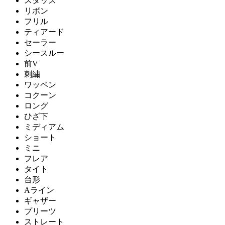
スタッズ
リボン
フリル
ティアード
セーラー
シースルー
前V
刺繍
ワッペン
コクーン
ロング
ひざ下
ミディアム
ショート
ミニ
フレア
タイト
台形
Aライン
ギャザー
プリーツ
ストレート