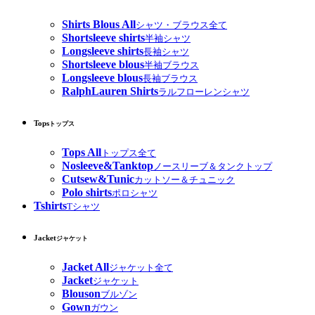
Shirts Blous All
シャツ・ブラウス全て
Shortsleeve shirts
半袖シャツ
Longsleeve shirts
長袖シャツ
Shortsleeve blous
半袖ブラウス
Longsleeve blous
長袖ブラウス
RalphLauren Shirts
ラルフローレンシャツ
Tops
トップス
Tops All
トップス全て
Nosleeve&Tanktop
ノースリーブ＆タンクトップ
Cutsew&Tunic
カットソー＆チュニック
Polo shirts
ポロシャツ
Tshirts
Tシャツ
Jacket
ジャケット
Jacket All
ジャケット全て
Jacket
ジャケット
Blouson
ブルゾン
Gown
ガウン