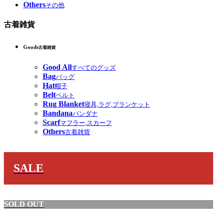
Others
その他
古着雑貨
Goods
古着雑貨
Good All
すべてのグッズ
Bag
バッグ
Hat
帽子
Belt
ベルト
Rug Blanket
寝具,ラグ,ブランケット
Bandana
バンダナ
Scarf
マフラー,スカーフ
Others
古着雑貨
SALE
SOLD OUT