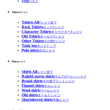
Vest
ベスト
Tshirts
Tシャツ
Tshirts All
Tシャツ全て
Rock Tshirts
ロックTシャツ
Character Tshirts
キャラクターTシャツ
Old Tshirts
オールドTシャツ
Other Tshirts
その他Tシャツ
Tank top
タンクトップ
Polo shirts
ポロシャツ
Shirts
シャツ
Shirts All
シャツ全て
RalphLauren shirts
ラルフローレンシャツ
Brand shirte
その他ブランドシャツ
Flannel shirts
ネルシャツ
Wool shirts
ウールシャツ
Old shirts
オールドシャツ
Shortsleeved shirts
半袖シャツ