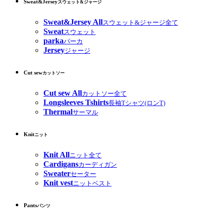
Sweat&Jersey
スウェット&ジャージ
Sweat&Jersey All
スウェット&ジャージ全て
Sweat
スウェット
parka
パーカ
Jersey
ジャージ
Cut sew
カットソー
Cut sew All
カットソー全て
Longsleeves Tshirts
長袖Tシャツ(ロンT)
Thermal
サーマル
Knit
ニット
Knit All
ニット全て
Cardigans
カーディガン
Sweater
セーター
Knit vest
ニットベスト
Pants
パンツ