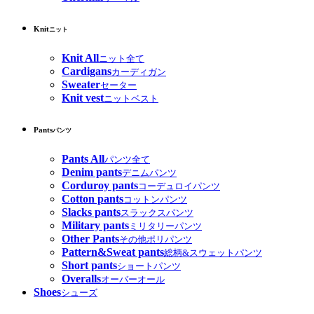
Knit
ニット
Knit All
ニット全て
Cardigans
カーディガン
Sweater
セーター
Knit vest
ニットベスト
Pants
パンツ
Pants All
パンツ全て
Denim pants
デニムパンツ
Corduroy pants
コーデュロイパンツ
Cotton pants
コットンパンツ
Slacks pants
スラックスパンツ
Military pants
ミリタリーパンツ
Other Pants
その他ポリパンツ
Pattern&Sweat pants
総柄&スウェットパンツ
Short pants
ショートパンツ
Overalls
オーバーオール
Shoes
シューズ