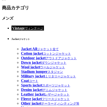
商品カテゴリ
メンズ
Vintage
ヴィンテージ
Jacket
ジャケット
Jacket All
ジャケット全て
Cotton jacket
コットンジャケット
Outdoor jacket
アウトドアジャケット
Down jacket
ダウンジャケット
Wool jacket
ウールジャケット
Stadium jumper
スタジャン
Military jacket
ミリタリージャケット
Coat
コート
Sports jacket
スポーツジャケット
Denim jacket
デニムジャケット
Leather jacket
レザージャケット
Fleece jacket
フリースジャケット
Other jacket
テーラード,ハンティング等