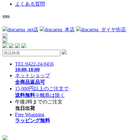
よくある質問
SNS
dracaena_net店
dracaena_本店
dracaena_ダイヤ街店
TEL:0422-24-9456
10:00-18:00
ネットショップ
全商品返品可
15,000円以上のご注文で
送料無料
※離島は除く
午後2時までのご注文
当日出荷
Free Wrapping
ラッピング無料