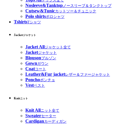
トップス全て
Nosleeve&Tanktop
ノースリーブ＆タンクトップ
Cutsew&Tunic
カットソー＆チュニック
Polo shirts
ポロシャツ
Tshirts
Tシャツ
Jacket
ジャケット
Jacket All
ジャケット全て
Jacket
ジャケット
Blouson
ブルゾン
Gown
ガウン
Coat
コート
Leather&Fur jacket
レザー＆ファージャケット
Poncho
ポンチョ
Vest
ベスト
Knit
ニット
Knit All
ニット全て
Sweater
セーター
Cardigan
カーディガン