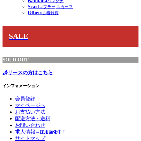
Bandana
バンダナ
Scarf
マフラー,スカーフ
Others
古着雑貨
SALE
SOLD OUT
リースの方はこちら
インフォメーション
会員登録
マイページへ
お支払い方法
配送方法・送料
お問い合わせ
求人情報
→採用強化中！
サイトマップ