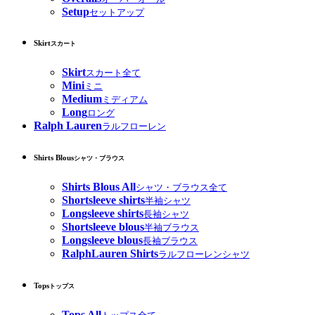
Setup
セットアップ
Skirt
スカート
Skirt
スカート全て
Mini
ミニ
Medium
ミディアム
Long
ロング
Ralph Lauren
ラルフローレン
Shirts Blous
シャツ・ブラウス
Shirts Blous All
シャツ・ブラウス全て
Shortsleeve shirts
半袖シャツ
Longsleeve shirts
長袖シャツ
Shortsleeve blous
半袖ブラウス
Longsleeve blous
長袖ブラウス
RalphLauren Shirts
ラルフローレンシャツ
Tops
トップス
Tops All