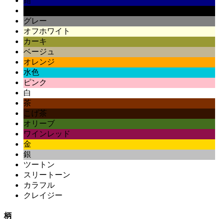
紺
黒
グレー
オフホワイト
カーキ
ベージュ
オレンジ
水色
ピンク
白
茶
こげ茶
オリーブ
ワインレッド
金
銀
ツートン
スリートーン
カラフル
クレイジー
柄