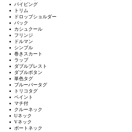
パイピング
トリム
ドロップショルダー
バック
カシュクール
フリンジ
ドルマン
シンプル
巻きスカート
ラップ
ダブルブレスト
ダブルボタン
単色タグ
ブルーバータグ
トリコタグ
ペイント
マチ付
クルーネック
Uネック
Vネック
ボートネック