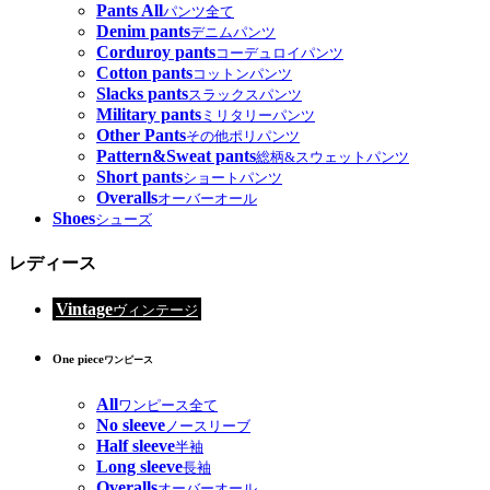
Pants All
パンツ全て
Denim pants
デニムパンツ
Corduroy pants
コーデュロイパンツ
Cotton pants
コットンパンツ
Slacks pants
スラックスパンツ
Military pants
ミリタリーパンツ
Other Pants
その他ポリパンツ
Pattern&Sweat pants
総柄&スウェットパンツ
Short pants
ショートパンツ
Overalls
オーバーオール
Shoes
シューズ
レディース
Vintage
ヴィンテージ
One piece
ワンピース
All
ワンピース全て
No sleeve
ノースリーブ
Half sleeve
半袖
Long sleeve
長袖
Overalls
オーバーオール