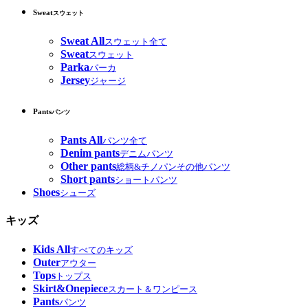
Sweat
スウェット
Sweat All
スウェット全て
Sweat
スウェット
Parka
パーカ
Jersey
ジャージ
Pants
パンツ
Pants All
パンツ全て
Denim pants
デニムパンツ
Other pants
総柄&チノパンその他パンツ
Short pants
ショートパンツ
Shoes
シューズ
キッズ
Kids All
すべてのキッズ
Outer
アウター
Tops
トップス
Skirt&Onepiece
スカート＆ワンピース
Pants
パンツ