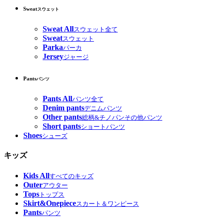
Sweat
スウェット
Sweat All
スウェット全て
Sweat
スウェット
Parka
パーカ
Jersey
ジャージ
Pants
パンツ
Pants All
パンツ全て
Denim pants
デニムパンツ
Other pants
総柄&チノパンその他パンツ
Short pants
ショートパンツ
Shoes
シューズ
キッズ
Kids All
すべてのキッズ
Outer
アウター
Tops
トップス
Skirt&Onepiece
スカート＆ワンピース
Pants
パンツ