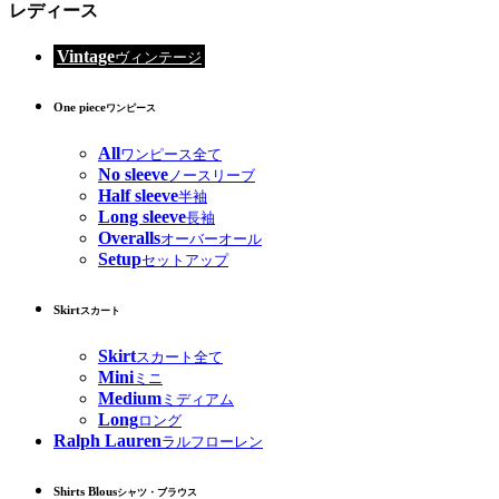
レディース
Vintage
ヴィンテージ
One piece
ワンピース
All
ワンピース全て
No sleeve
ノースリーブ
Half sleeve
半袖
Long sleeve
長袖
Overalls
オーバーオール
Setup
セットアップ
Skirt
スカート
Skirt
スカート全て
Mini
ミニ
Medium
ミディアム
Long
ロング
Ralph Lauren
ラルフローレン
Shirts Blous
シャツ・ブラウス