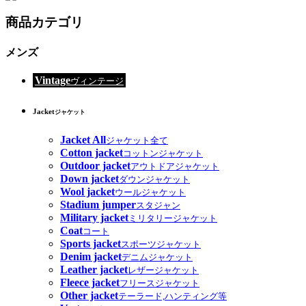
商品カテゴリ
メンズ
Vintage
ヴィンテージ
Jacket
ジャケット
Jacket All
ジャケット全て
Cotton jacket
コットンジャケット
Outdoor jacket
アウトドアジャケット
Down jacket
ダウンジャケット
Wool jacket
ウールジャケット
Stadium jumper
スタジャン
Military jacket
ミリタリージャケット
Coat
コート
Sports jacket
スポーツジャケット
Denim jacket
デニムジャケット
Leather jacket
レザージャケット
Fleece jacket
フリースジャケット
Other jacket
テーラード,ハンティング等