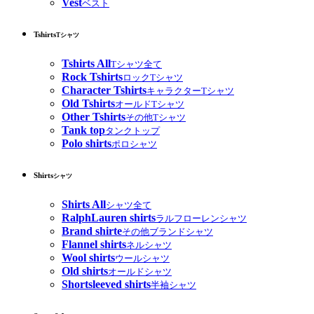
Vest
ベスト
Tshirts
Tシャツ
Tshirts All
Tシャツ全て
Rock Tshirts
ロックTシャツ
Character Tshirts
キャラクターTシャツ
Old Tshirts
オールドTシャツ
Other Tshirts
その他Tシャツ
Tank top
タンクトップ
Polo shirts
ポロシャツ
Shirts
シャツ
Shirts All
シャツ全て
RalphLauren shirts
ラルフローレンシャツ
Brand shirte
その他ブランドシャツ
Flannel shirts
ネルシャツ
Wool shirts
ウールシャツ
Old shirts
オールドシャツ
Shortsleeved shirts
半袖シャツ