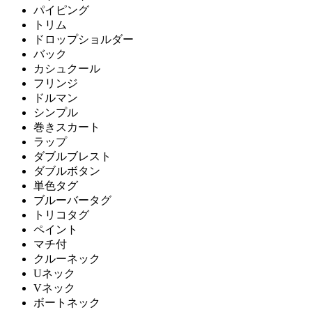
パイピング
トリム
ドロップショルダー
バック
カシュクール
フリンジ
ドルマン
シンプル
巻きスカート
ラップ
ダブルブレスト
ダブルボタン
単色タグ
ブルーバータグ
トリコタグ
ペイント
マチ付
クルーネック
Uネック
Vネック
ボートネック