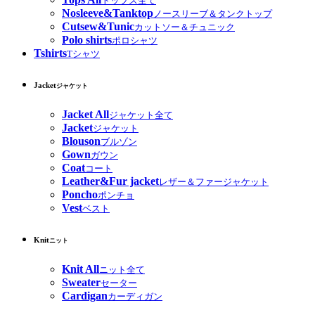
トップス全て
Nosleeve&Tanktop
ノースリーブ＆タンクトップ
Cutsew&Tunic
カットソー＆チュニック
Polo shirts
ポロシャツ
Tshirts
Tシャツ
Jacket
ジャケット
Jacket All
ジャケット全て
Jacket
ジャケット
Blouson
ブルゾン
Gown
ガウン
Coat
コート
Leather&Fur jacket
レザー＆ファージャケット
Poncho
ポンチョ
Vest
ベスト
Knit
ニット
Knit All
ニット全て
Sweater
セーター
Cardigan
カーディガン