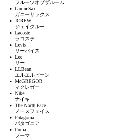
フルーツオブザルーム
GunneSax
ガニーサックス
JCREW
ジェイクルー
Lacoste
ラコステ
Levis
リーバイス
Lee
リー
LLBean
エルエルビーン
McGREGOR
マクレガー
Nike
ナイキ
The North Face
ノースフェイス
Patagonia
パタゴニア
Puma
プーマ