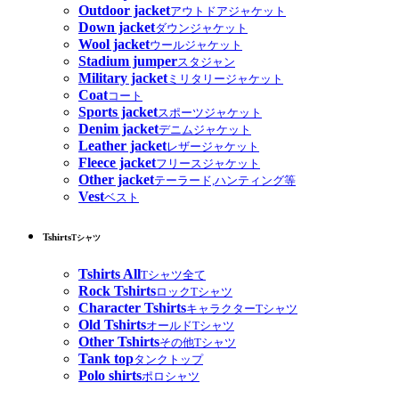
Outdoor jacket
アウトドアジャケット
Down jacket
ダウンジャケット
Wool jacket
ウールジャケット
Stadium jumper
スタジャン
Military jacket
ミリタリージャケット
Coat
コート
Sports jacket
スポーツジャケット
Denim jacket
デニムジャケット
Leather jacket
レザージャケット
Fleece jacket
フリースジャケット
Other jacket
テーラード,ハンティング等
Vest
ベスト
Tshirts
Tシャツ
Tshirts All
Tシャツ全て
Rock Tshirts
ロックTシャツ
Character Tshirts
キャラクターTシャツ
Old Tshirts
オールドTシャツ
Other Tshirts
その他Tシャツ
Tank top
タンクトップ
Polo shirts
ポロシャツ