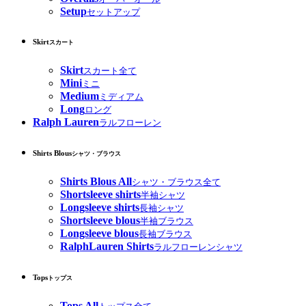
Setup
セットアップ
Skirt
スカート
Skirt
スカート全て
Mini
ミニ
Medium
ミディアム
Long
ロング
Ralph Lauren
ラルフローレン
Shirts Blous
シャツ・ブラウス
Shirts Blous All
シャツ・ブラウス全て
Shortsleeve shirts
半袖シャツ
Longsleeve shirts
長袖シャツ
Shortsleeve blous
半袖ブラウス
Longsleeve blous
長袖ブラウス
RalphLauren Shirts
ラルフローレンシャツ
Tops
トップス
Tops All