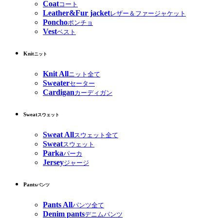
Coat
コート
Leather&Fur jacket
レザー＆ファージャケット
Poncho
ポンチョ
Vest
ベスト
Knit
ニット
Knit All
ニット全て
Sweater
セーター
Cardigan
カーディガン
Sweat
スウェット
Sweat All
スウェット全て
Sweat
スウェット
Parka
パーカ
Jersey
ジャージ
Pants
パンツ
Pants All
パンツ全て
Denim pants
デニムパンツ