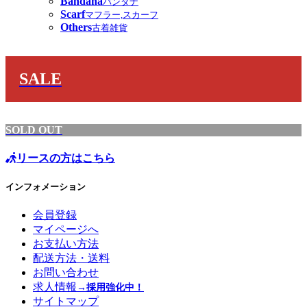
Bandana
バンダナ
Scarf
マフラー,スカーフ
Others
古着雑貨
SALE
SOLD OUT
リースの方はこちら
インフォメーション
会員登録
マイページへ
お支払い方法
配送方法・送料
お問い合わせ
求人情報
→採用強化中！
サイトマップ