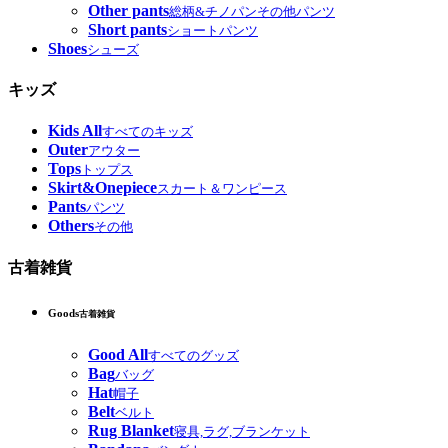
Other pants
総柄&チノパンその他パンツ
Short pants
ショートパンツ
Shoes
シューズ
キッズ
Kids All
すべてのキッズ
Outer
アウター
Tops
トップス
Skirt&Onepiece
スカート＆ワンピース
Pants
パンツ
Others
その他
古着雑貨
Goods
古着雑貨
Good All
すべてのグッズ
Bag
バッグ
Hat
帽子
Belt
ベルト
Rug Blanket
寝具,ラグ,ブランケット