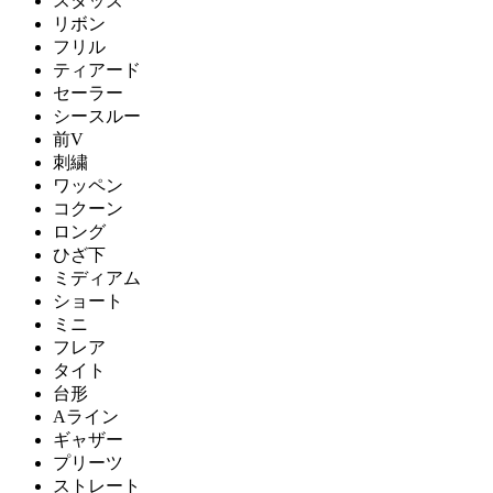
スタッズ
リボン
フリル
ティアード
セーラー
シースルー
前V
刺繍
ワッペン
コクーン
ロング
ひざ下
ミディアム
ショート
ミニ
フレア
タイト
台形
Aライン
ギャザー
プリーツ
ストレート