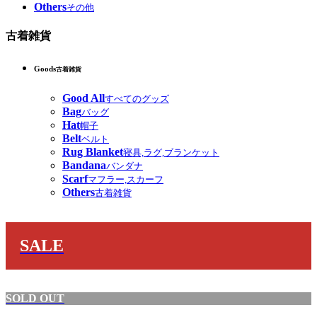
Others
その他
古着雑貨
Goods
古着雑貨
Good All
すべてのグッズ
Bag
バッグ
Hat
帽子
Belt
ベルト
Rug Blanket
寝具,ラグ,ブランケット
Bandana
バンダナ
Scarf
マフラー,スカーフ
Others
古着雑貨
SALE
SOLD OUT