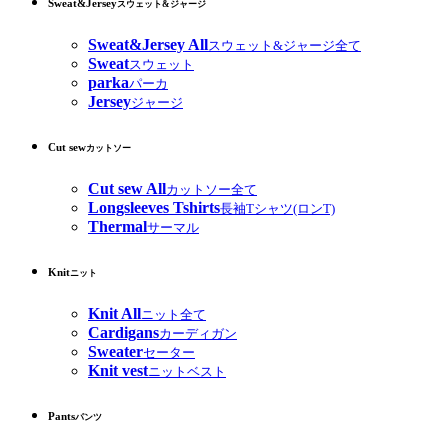
Sweat&Jersey
スウェット&ジャージ
Sweat&Jersey All
スウェット&ジャージ全て
Sweat
スウェット
parka
パーカ
Jersey
ジャージ
Cut sew
カットソー
Cut sew All
カットソー全て
Longsleeves Tshirts
長袖Tシャツ(ロンT)
Thermal
サーマル
Knit
ニット
Knit All
ニット全て
Cardigans
カーディガン
Sweater
セーター
Knit vest
ニットベスト
Pants
パンツ