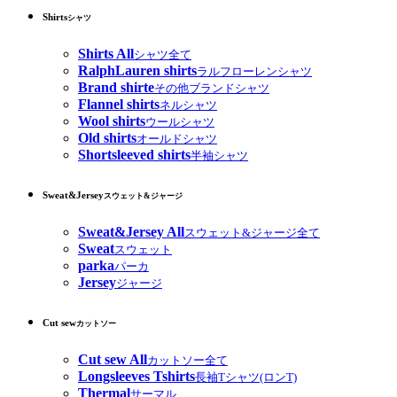
Shirts
シャツ
Shirts All
シャツ全て
RalphLauren shirts
ラルフローレンシャツ
Brand shirte
その他ブランドシャツ
Flannel shirts
ネルシャツ
Wool shirts
ウールシャツ
Old shirts
オールドシャツ
Shortsleeved shirts
半袖シャツ
Sweat&Jersey
スウェット&ジャージ
Sweat&Jersey All
スウェット&ジャージ全て
Sweat
スウェット
parka
パーカ
Jersey
ジャージ
Cut sew
カットソー
Cut sew All
カットソー全て
Longsleeves Tshirts
長袖Tシャツ(ロンT)
Thermal
サーマル