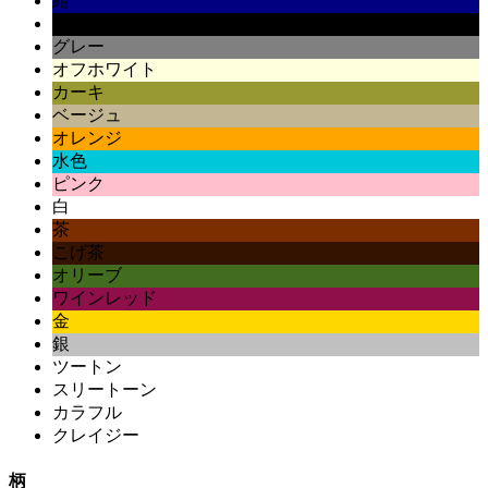
紺
黒
グレー
オフホワイト
カーキ
ベージュ
オレンジ
水色
ピンク
白
茶
こげ茶
オリーブ
ワインレッド
金
銀
ツートン
スリートーン
カラフル
クレイジー
柄