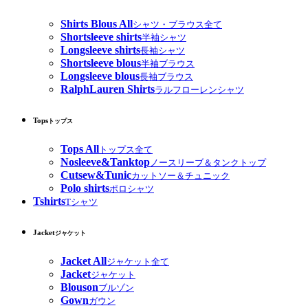
Shirts Blous All
シャツ・ブラウス全て
Shortsleeve shirts
半袖シャツ
Longsleeve shirts
長袖シャツ
Shortsleeve blous
半袖ブラウス
Longsleeve blous
長袖ブラウス
RalphLauren Shirts
ラルフローレンシャツ
Tops
トップス
Tops All
トップス全て
Nosleeve&Tanktop
ノースリーブ＆タンクトップ
Cutsew&Tunic
カットソー＆チュニック
Polo shirts
ポロシャツ
Tshirts
Tシャツ
Jacket
ジャケット
Jacket All
ジャケット全て
Jacket
ジャケット
Blouson
ブルゾン
Gown
ガウン