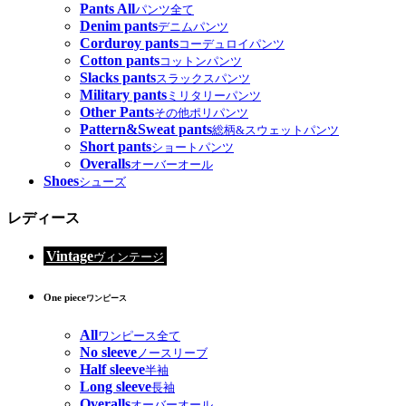
Pants All
パンツ全て
Denim pants
デニムパンツ
Corduroy pants
コーデュロイパンツ
Cotton pants
コットンパンツ
Slacks pants
スラックスパンツ
Military pants
ミリタリーパンツ
Other Pants
その他ポリパンツ
Pattern&Sweat pants
総柄&スウェットパンツ
Short pants
ショートパンツ
Overalls
オーバーオール
Shoes
シューズ
レディース
Vintage
ヴィンテージ
One piece
ワンピース
All
ワンピース全て
No sleeve
ノースリーブ
Half sleeve
半袖
Long sleeve
長袖
Overalls
オーバーオール