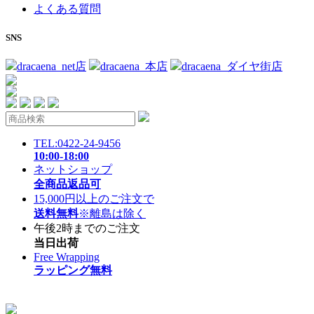
よくある質問
SNS
dracaena_net店
dracaena_本店
dracaena_ダイヤ街店
TEL:0422-24-9456
10:00-18:00
ネットショップ
全商品返品可
15,000円以上のご注文で
送料無料
※離島は除く
午後2時までのご注文
当日出荷
Free Wrapping
ラッピング無料