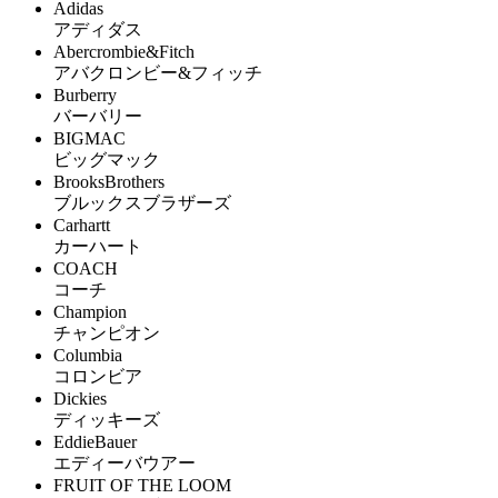
Adidas
アディダス
Abercrombie&Fitch
アバクロンビー&フィッチ
Burberry
バーバリー
BIGMAC
ビッグマック
BrooksBrothers
ブルックスブラザーズ
Carhartt
カーハート
COACH
コーチ
Champion
チャンピオン
Columbia
コロンビア
Dickies
ディッキーズ
EddieBauer
エディーバウアー
FRUIT OF THE LOOM