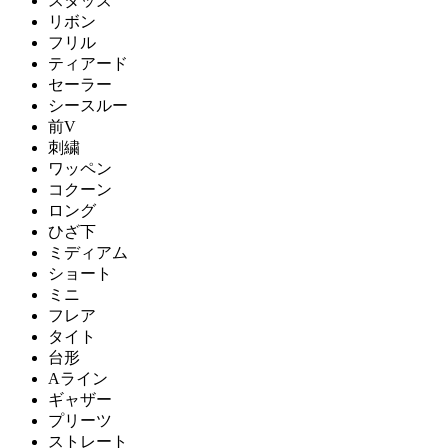
スタッズ
リボン
フリル
ティアード
セーラー
シースルー
前V
刺繍
ワッペン
コクーン
ロング
ひざ下
ミディアム
ショート
ミニ
フレア
タイト
台形
Aライン
ギャザー
プリーツ
ストレート