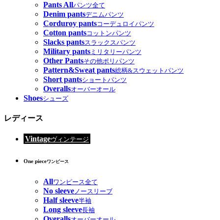
Pants All
パンツ全て
Denim pants
デニムパンツ
Corduroy pants
コーデュロイパンツ
Cotton pants
コットンパンツ
Slacks pants
スラックスパンツ
Military pants
ミリタリーパンツ
Other Pants
その他ポリパンツ
Pattern&Sweat pants
総柄&スウェットパンツ
Short pants
ショートパンツ
Overalls
オーバーオール
Shoes
シューズ
レディース
Vintage
ヴィンテージ
One piece
ワンピース
All
ワンピース全て
No sleeve
ノースリーブ
Half sleeve
半袖
Long sleeve
長袖
Overalls
オーバーオール