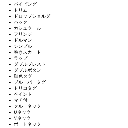
パイピング
トリム
ドロップショルダー
バック
カシュクール
フリンジ
ドルマン
シンプル
巻きスカート
ラップ
ダブルブレスト
ダブルボタン
単色タグ
ブルーバータグ
トリコタグ
ペイント
マチ付
クルーネック
Uネック
Vネック
ボートネック