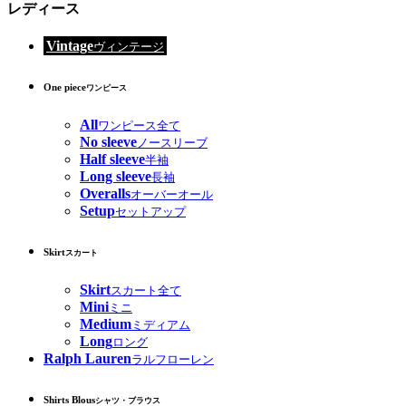
レディース
Vintage
ヴィンテージ
One piece
ワンピース
All
ワンピース全て
No sleeve
ノースリーブ
Half sleeve
半袖
Long sleeve
長袖
Overalls
オーバーオール
Setup
セットアップ
Skirt
スカート
Skirt
スカート全て
Mini
ミニ
Medium
ミディアム
Long
ロング
Ralph Lauren
ラルフローレン
Shirts Blous
シャツ・ブラウス