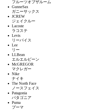
フルーツオブザルーム
GunneSax
ガニーサックス
JCREW
ジェイクルー
Lacoste
ラコステ
Levis
リーバイス
Lee
リー
LLBean
エルエルビーン
McGREGOR
マクレガー
Nike
ナイキ
The North Face
ノースフェイス
Patagonia
パタゴニア
Puma
プーマ