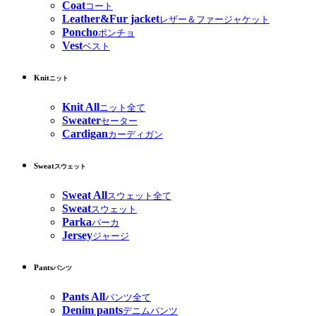
Coat
コート
Leather&Fur jacket
レザー＆ファージャケット
Poncho
ポンチョ
Vest
ベスト
Knit
ニット
Knit All
ニット全て
Sweater
セーター
Cardigan
カーディガン
Sweat
スウェット
Sweat All
スウェット全て
Sweat
スウェット
Parka
パーカ
Jersey
ジャージ
Pants
パンツ
Pants All
パンツ全て
Denim pants
デニムパンツ