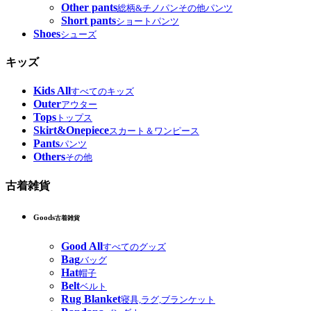
Other pants
総柄&チノパンその他パンツ
Short pants
ショートパンツ
Shoes
シューズ
キッズ
Kids All
すべてのキッズ
Outer
アウター
Tops
トップス
Skirt&Onepiece
スカート＆ワンピース
Pants
パンツ
Others
その他
古着雑貨
Goods
古着雑貨
Good All
すべてのグッズ
Bag
バッグ
Hat
帽子
Belt
ベルト
Rug Blanket
寝具,ラグ,ブランケット