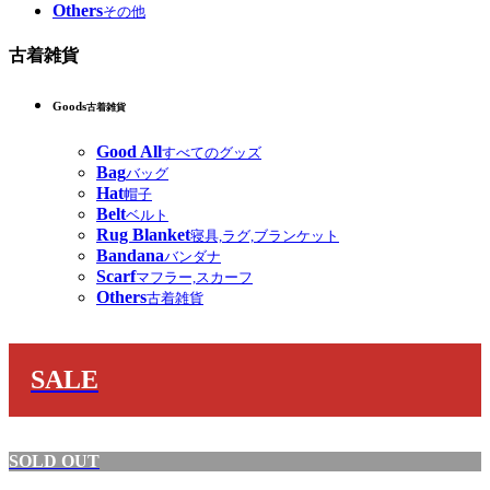
Others
その他
古着雑貨
Goods
古着雑貨
Good All
すべてのグッズ
Bag
バッグ
Hat
帽子
Belt
ベルト
Rug Blanket
寝具,ラグ,ブランケット
Bandana
バンダナ
Scarf
マフラー,スカーフ
Others
古着雑貨
SALE
SOLD OUT