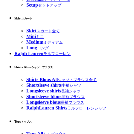
Setup
セットアップ
Skirt
スカート
Skirt
スカート全て
Mini
ミニ
Medium
ミディアム
Long
ロング
Ralph Lauren
ラルフローレン
Shirts Blous
シャツ・ブラウス
Shirts Blous All
シャツ・ブラウス全て
Shortsleeve shirts
半袖シャツ
Longsleeve shirts
長袖シャツ
Shortsleeve blous
半袖ブラウス
Longsleeve blous
長袖ブラウス
RalphLauren Shirts
ラルフローレンシャツ
Tops
トップス
Tops All