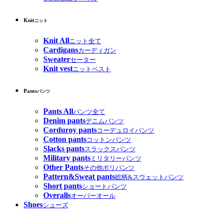
Knit
ニット
Knit All
ニット全て
Cardigans
カーディガン
Sweater
セーター
Knit vest
ニットベスト
Pants
パンツ
Pants All
パンツ全て
Denim pants
デニムパンツ
Corduroy pants
コーデュロイパンツ
Cotton pants
コットンパンツ
Slacks pants
スラックスパンツ
Military pants
ミリタリーパンツ
Other Pants
その他ポリパンツ
Pattern&Sweat pants
総柄&スウェットパンツ
Short pants
ショートパンツ
Overalls
オーバーオール
Shoes
シューズ