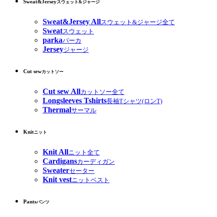
Sweat&Jersey
スウェット&ジャージ
Sweat&Jersey All
スウェット&ジャージ全て
Sweat
スウェット
parka
パーカ
Jersey
ジャージ
Cut sew
カットソー
Cut sew All
カットソー全て
Longsleeves Tshirts
長袖Tシャツ(ロンT)
Thermal
サーマル
Knit
ニット
Knit All
ニット全て
Cardigans
カーディガン
Sweater
セーター
Knit vest
ニットベスト
Pants
パンツ