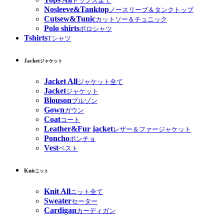
トップス全て
Nosleeve&Tanktop
ノースリーブ＆タンクトップ
Cutsew&Tunic
カットソー＆チュニック
Polo shirts
ポロシャツ
Tshirts
Tシャツ
Jacket
ジャケット
Jacket All
ジャケット全て
Jacket
ジャケット
Blouson
ブルゾン
Gown
ガウン
Coat
コート
Leather&Fur jacket
レザー＆ファージャケット
Poncho
ポンチョ
Vest
ベスト
Knit
ニット
Knit All
ニット全て
Sweater
セーター
Cardigan
カーディガン