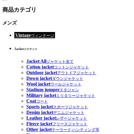
商品カテゴリ
メンズ
Vintage
ヴィンテージ
Jacket
ジャケット
Jacket All
ジャケット全て
Cotton jacket
コットンジャケット
Outdoor jacket
アウトドアジャケット
Down jacket
ダウンジャケット
Wool jacket
ウールジャケット
Stadium jumper
スタジャン
Military jacket
ミリタリージャケット
Coat
コート
Sports jacket
スポーツジャケット
Denim jacket
デニムジャケット
Leather jacket
レザージャケット
Fleece jacket
フリースジャケット
Other jacket
テーラード,ハンティング等