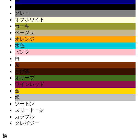
紺
黒
グレー
オフホワイト
カーキ
ベージュ
オレンジ
水色
ピンク
白
茶
こげ茶
オリーブ
ワインレッド
金
銀
ツートン
スリートーン
カラフル
クレイジー
柄