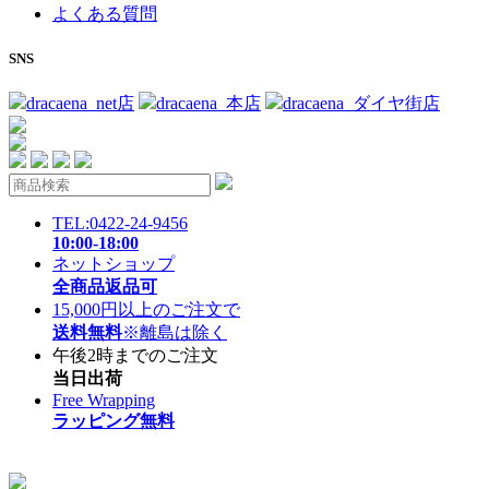
よくある質問
SNS
dracaena_net店
dracaena_本店
dracaena_ダイヤ街店
TEL:0422-24-9456
10:00-18:00
ネットショップ
全商品返品可
15,000円以上のご注文で
送料無料
※離島は除く
午後2時までのご注文
当日出荷
Free Wrapping
ラッピング無料