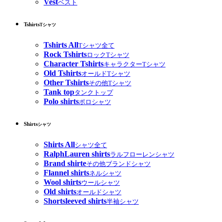
Vest
ベスト
Tshirts
Tシャツ
Tshirts All
Tシャツ全て
Rock Tshirts
ロックTシャツ
Character Tshirts
キャラクターTシャツ
Old Tshirts
オールドTシャツ
Other Tshirts
その他Tシャツ
Tank top
タンクトップ
Polo shirts
ポロシャツ
Shirts
シャツ
Shirts All
シャツ全て
RalphLauren shirts
ラルフローレンシャツ
Brand shirte
その他ブランドシャツ
Flannel shirts
ネルシャツ
Wool shirts
ウールシャツ
Old shirts
オールドシャツ
Shortsleeved shirts
半袖シャツ