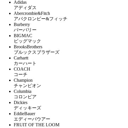
Adidas
アディダス
Abercrombie&Fitch
アバクロンビー&フィッチ
Burberry
バーバリー
BIGMAC
ビッグマック
BrooksBrothers
ブルックスブラザーズ
Carhartt
カーハート
COACH
コーチ
Champion
チャンピオン
Columbia
コロンビア
Dickies
ディッキーズ
EddieBauer
エディーバウアー
FRUIT OF THE LOOM