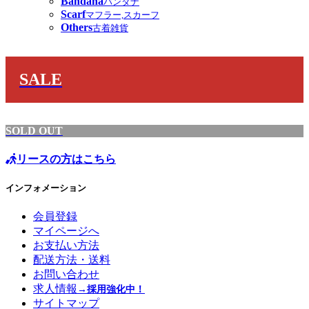
Bandana
バンダナ
Scarf
マフラー,スカーフ
Others
古着雑貨
SALE
SOLD OUT
リースの方はこちら
インフォメーション
会員登録
マイページへ
お支払い方法
配送方法・送料
お問い合わせ
求人情報
→採用強化中！
サイトマップ