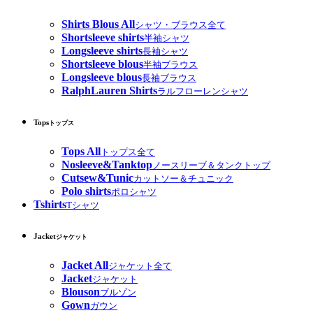
Shirts Blous All
シャツ・ブラウス全て
Shortsleeve shirts
半袖シャツ
Longsleeve shirts
長袖シャツ
Shortsleeve blous
半袖ブラウス
Longsleeve blous
長袖ブラウス
RalphLauren Shirts
ラルフローレンシャツ
Tops
トップス
Tops All
トップス全て
Nosleeve&Tanktop
ノースリーブ＆タンクトップ
Cutsew&Tunic
カットソー＆チュニック
Polo shirts
ポロシャツ
Tshirts
Tシャツ
Jacket
ジャケット
Jacket All
ジャケット全て
Jacket
ジャケット
Blouson
ブルゾン
Gown
ガウン