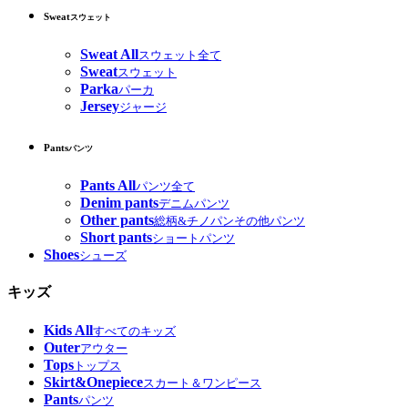
Sweat
スウェット
Sweat All
スウェット全て
Sweat
スウェット
Parka
パーカ
Jersey
ジャージ
Pants
パンツ
Pants All
パンツ全て
Denim pants
デニムパンツ
Other pants
総柄&チノパンその他パンツ
Short pants
ショートパンツ
Shoes
シューズ
キッズ
Kids All
すべてのキッズ
Outer
アウター
Tops
トップス
Skirt&Onepiece
スカート＆ワンピース
Pants
パンツ