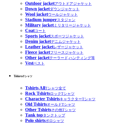
Outdoor jacket
アウトドアジャケット
Down jacket
ダウンジャケット
Wool jacket
ウールジャケット
Stadium jumper
スタジャン
Military jacket
ミリタリージャケット
Coat
コート
Sports jacket
スポーツジャケット
Denim jacket
デニムジャケット
Leather jacket
レザージャケット
Fleece jacket
フリースジャケット
Other jacket
テーラード,ハンティング等
Vest
ベスト
Tshirts
Tシャツ
Tshirts All
Tシャツ全て
Rock Tshirts
ロックTシャツ
Character Tshirts
キャラクターTシャツ
Old Tshirts
オールドTシャツ
Other Tshirts
その他Tシャツ
Tank top
タンクトップ
Polo shirts
ポロシャツ