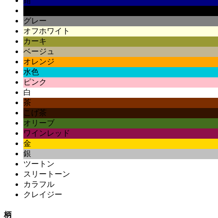
紺
黒
グレー
オフホワイト
カーキ
ベージュ
オレンジ
水色
ピンク
白
茶
こげ茶
オリーブ
ワインレッド
金
銀
ツートン
スリートーン
カラフル
クレイジー
柄