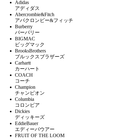
Adidas
アディダス
Abercrombie&Fitch
アバクロンビー&フィッチ
Burberry
バーバリー
BIGMAC
ビッグマック
BrooksBrothers
ブルックスブラザーズ
Carhartt
カーハート
COACH
コーチ
Champion
チャンピオン
Columbia
コロンビア
Dickies
ディッキーズ
EddieBauer
エディーバウアー
FRUIT OF THE LOOM