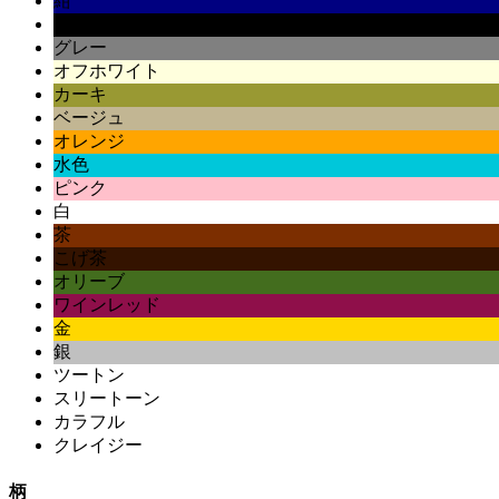
紺
黒
グレー
オフホワイト
カーキ
ベージュ
オレンジ
水色
ピンク
白
茶
こげ茶
オリーブ
ワインレッド
金
銀
ツートン
スリートーン
カラフル
クレイジー
柄