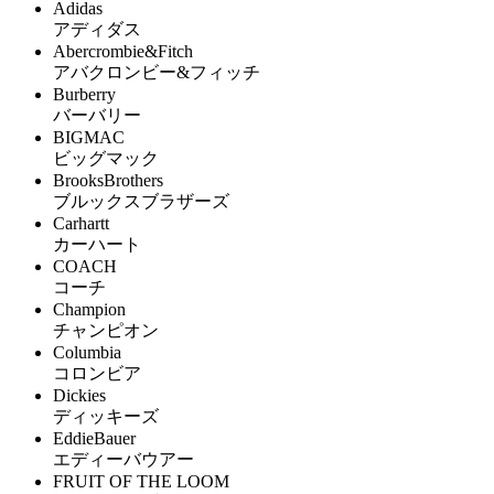
Adidas
アディダス
Abercrombie&Fitch
アバクロンビー&フィッチ
Burberry
バーバリー
BIGMAC
ビッグマック
BrooksBrothers
ブルックスブラザーズ
Carhartt
カーハート
COACH
コーチ
Champion
チャンピオン
Columbia
コロンビア
Dickies
ディッキーズ
EddieBauer
エディーバウアー
FRUIT OF THE LOOM