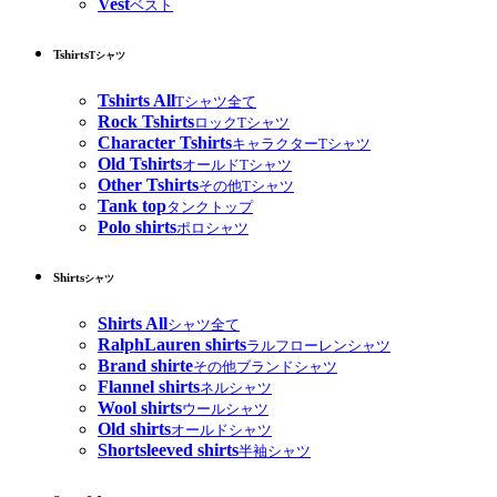
Vest
ベスト
Tshirts
Tシャツ
Tshirts All
Tシャツ全て
Rock Tshirts
ロックTシャツ
Character Tshirts
キャラクターTシャツ
Old Tshirts
オールドTシャツ
Other Tshirts
その他Tシャツ
Tank top
タンクトップ
Polo shirts
ポロシャツ
Shirts
シャツ
Shirts All
シャツ全て
RalphLauren shirts
ラルフローレンシャツ
Brand shirte
その他ブランドシャツ
Flannel shirts
ネルシャツ
Wool shirts
ウールシャツ
Old shirts
オールドシャツ
Shortsleeved shirts
半袖シャツ