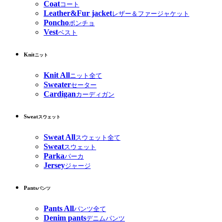
Coat
コート
Leather&Fur jacket
レザー＆ファージャケット
Poncho
ポンチョ
Vest
ベスト
Knit
ニット
Knit All
ニット全て
Sweater
セーター
Cardigan
カーディガン
Sweat
スウェット
Sweat All
スウェット全て
Sweat
スウェット
Parka
パーカ
Jersey
ジャージ
Pants
パンツ
Pants All
パンツ全て
Denim pants
デニムパンツ