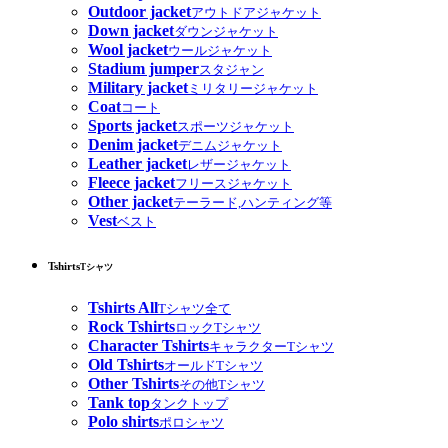
Outdoor jacket
アウトドアジャケット
Down jacket
ダウンジャケット
Wool jacket
ウールジャケット
Stadium jumper
スタジャン
Military jacket
ミリタリージャケット
Coat
コート
Sports jacket
スポーツジャケット
Denim jacket
デニムジャケット
Leather jacket
レザージャケット
Fleece jacket
フリースジャケット
Other jacket
テーラード,ハンティング等
Vest
ベスト
Tshirts
Tシャツ
Tshirts All
Tシャツ全て
Rock Tshirts
ロックTシャツ
Character Tshirts
キャラクターTシャツ
Old Tshirts
オールドTシャツ
Other Tshirts
その他Tシャツ
Tank top
タンクトップ
Polo shirts
ポロシャツ