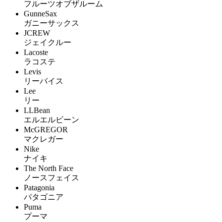
フルーツオブザルーム
GunneSax
ガニーサックス
JCREW
ジェイクルー
Lacoste
ラコステ
Levis
リーバイス
Lee
リー
LLBean
エルエルビーン
McGREGOR
マクレガー
Nike
ナイキ
The North Face
ノースフェイス
Patagonia
パタゴニア
Puma
プーマ