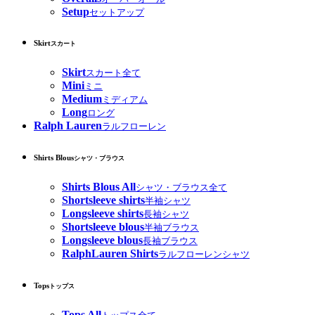
Setup
セットアップ
Skirt
スカート
Skirt
スカート全て
Mini
ミニ
Medium
ミディアム
Long
ロング
Ralph Lauren
ラルフローレン
Shirts Blous
シャツ・ブラウス
Shirts Blous All
シャツ・ブラウス全て
Shortsleeve shirts
半袖シャツ
Longsleeve shirts
長袖シャツ
Shortsleeve blous
半袖ブラウス
Longsleeve blous
長袖ブラウス
RalphLauren Shirts
ラルフローレンシャツ
Tops
トップス
Tops All