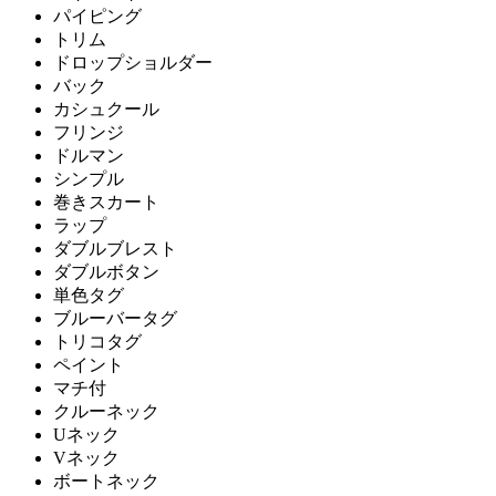
パイピング
トリム
ドロップショルダー
バック
カシュクール
フリンジ
ドルマン
シンプル
巻きスカート
ラップ
ダブルブレスト
ダブルボタン
単色タグ
ブルーバータグ
トリコタグ
ペイント
マチ付
クルーネック
Uネック
Vネック
ボートネック