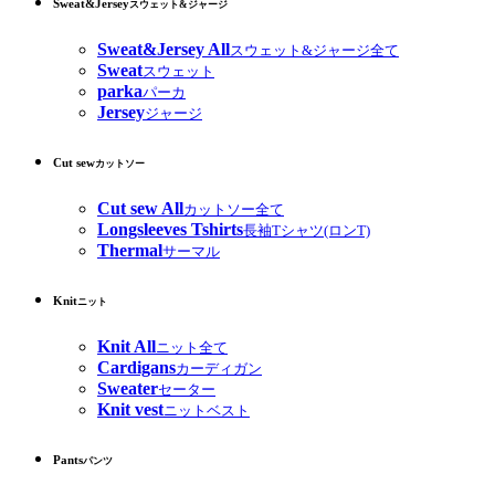
Sweat&Jersey
スウェット&ジャージ
Sweat&Jersey All
スウェット&ジャージ全て
Sweat
スウェット
parka
パーカ
Jersey
ジャージ
Cut sew
カットソー
Cut sew All
カットソー全て
Longsleeves Tshirts
長袖Tシャツ(ロンT)
Thermal
サーマル
Knit
ニット
Knit All
ニット全て
Cardigans
カーディガン
Sweater
セーター
Knit vest
ニットベスト
Pants
パンツ