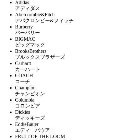
Adidas
アディダス
Abercrombie&Fitch
アバクロンビー&フィッチ
Burberry
バーバリー
BIGMAC
ビッグマック
BrooksBrothers
ブルックスブラザーズ
Carhartt
カーハート
COACH
コーチ
Champion
チャンピオン
Columbia
コロンビア
Dickies
ディッキーズ
EddieBauer
エディーバウアー
FRUIT OF THE LOOM