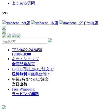
よくある質問
SNS
dracaena_net店
dracaena_本店
dracaena_ダイヤ街店
TEL:0422-24-9456
10:00-18:00
ネットショップ
全商品返品可
15,000円以上のご注文で
送料無料
※離島は除く
午後2時までのご注文
当日出荷
Free Wrapping
ラッピング無料