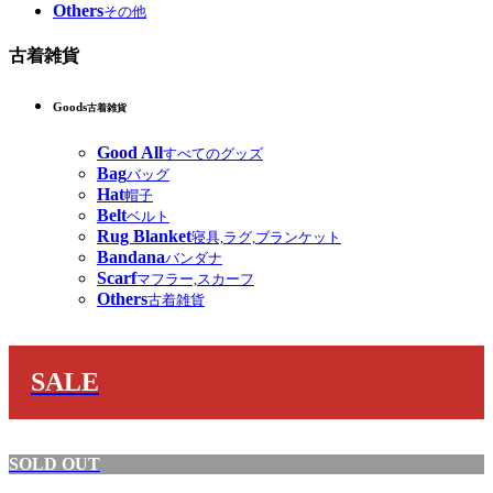
Others
その他
古着雑貨
Goods
古着雑貨
Good All
すべてのグッズ
Bag
バッグ
Hat
帽子
Belt
ベルト
Rug Blanket
寝具,ラグ,ブランケット
Bandana
バンダナ
Scarf
マフラー,スカーフ
Others
古着雑貨
SALE
SOLD OUT