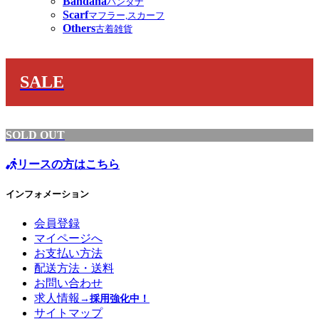
Bandana
バンダナ
Scarf
マフラー,スカーフ
Others
古着雑貨
SALE
SOLD OUT
リースの方はこちら
インフォメーション
会員登録
マイページへ
お支払い方法
配送方法・送料
お問い合わせ
求人情報
→採用強化中！
サイトマップ