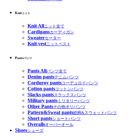
Knit
ニット
Knit All
ニット全て
Cardigans
カーディガン
Sweater
セーター
Knit vest
ニットベスト
Pants
パンツ
Pants All
パンツ全て
Denim pants
デニムパンツ
Corduroy pants
コーデュロイパンツ
Cotton pants
コットンパンツ
Slacks pants
スラックスパンツ
Military pants
ミリタリーパンツ
Other Pants
その他ポリパンツ
Pattern&Sweat pants
総柄&スウェットパンツ
Short pants
ショートパンツ
Overalls
オーバーオール
Shoes
シューズ