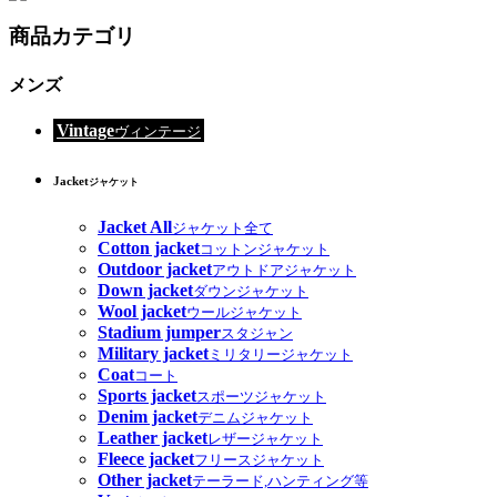
商品カテゴリ
メンズ
Vintage
ヴィンテージ
Jacket
ジャケット
Jacket All
ジャケット全て
Cotton jacket
コットンジャケット
Outdoor jacket
アウトドアジャケット
Down jacket
ダウンジャケット
Wool jacket
ウールジャケット
Stadium jumper
スタジャン
Military jacket
ミリタリージャケット
Coat
コート
Sports jacket
スポーツジャケット
Denim jacket
デニムジャケット
Leather jacket
レザージャケット
Fleece jacket
フリースジャケット
Other jacket
テーラード,ハンティング等