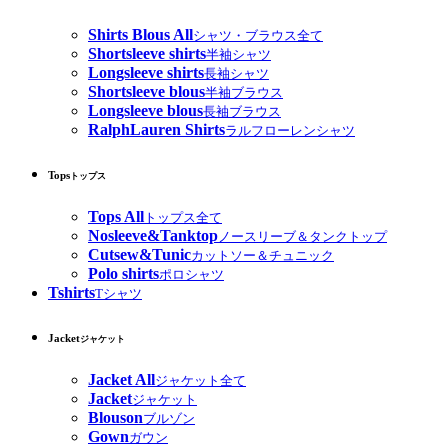
Shirts Blous All
シャツ・ブラウス全て
Shortsleeve shirts
半袖シャツ
Longsleeve shirts
長袖シャツ
Shortsleeve blous
半袖ブラウス
Longsleeve blous
長袖ブラウス
RalphLauren Shirts
ラルフローレンシャツ
Tops
トップス
Tops All
トップス全て
Nosleeve&Tanktop
ノースリーブ＆タンクトップ
Cutsew&Tunic
カットソー＆チュニック
Polo shirts
ポロシャツ
Tshirts
Tシャツ
Jacket
ジャケット
Jacket All
ジャケット全て
Jacket
ジャケット
Blouson
ブルゾン
Gown
ガウン