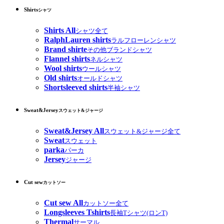
Shirts
シャツ
Shirts All
シャツ全て
RalphLauren shirts
ラルフローレンシャツ
Brand shirte
その他ブランドシャツ
Flannel shirts
ネルシャツ
Wool shirts
ウールシャツ
Old shirts
オールドシャツ
Shortsleeved shirts
半袖シャツ
Sweat&Jersey
スウェット&ジャージ
Sweat&Jersey All
スウェット&ジャージ全て
Sweat
スウェット
parka
パーカ
Jersey
ジャージ
Cut sew
カットソー
Cut sew All
カットソー全て
Longsleeves Tshirts
長袖Tシャツ(ロンT)
Thermal
サーマル