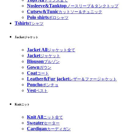
トップス全て
Nosleeve&Tanktop
ノースリーブ＆タンクトップ
Cutsew&Tunic
カットソー＆チュニック
Polo shirts
ポロシャツ
Tshirts
Tシャツ
Jacket
ジャケット
Jacket All
ジャケット全て
Jacket
ジャケット
Blouson
ブルゾン
Gown
ガウン
Coat
コート
Leather&Fur jacket
レザー＆ファージャケット
Poncho
ポンチョ
Vest
ベスト
Knit
ニット
Knit All
ニット全て
Sweater
セーター
Cardigan
カーディガン