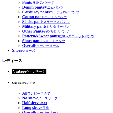
Pants All
パンツ全て
Denim pants
デニムパンツ
Corduroy pants
コーデュロイパンツ
Cotton pants
コットンパンツ
Slacks pants
スラックスパンツ
Military pants
ミリタリーパンツ
Other Pants
その他ポリパンツ
Pattern&Sweat pants
総柄&スウェットパンツ
Short pants
ショートパンツ
Overalls
オーバーオール
Shoes
シューズ
レディース
Vintage
ヴィンテージ
One piece
ワンピース
All
ワンピース全て
No sleeve
ノースリーブ
Half sleeve
半袖
Long sleeve
長袖
Overalls
オーバーオール