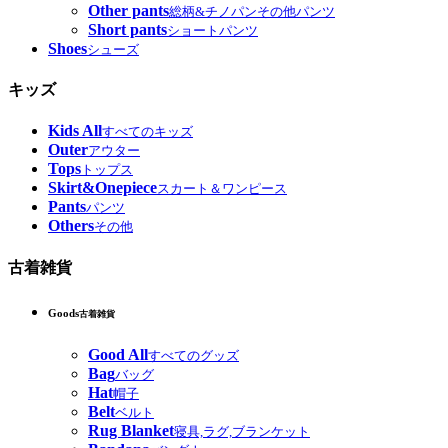
Other pants
総柄&チノパンその他パンツ
Short pants
ショートパンツ
Shoes
シューズ
キッズ
Kids All
すべてのキッズ
Outer
アウター
Tops
トップス
Skirt&Onepiece
スカート＆ワンピース
Pants
パンツ
Others
その他
古着雑貨
Goods
古着雑貨
Good All
すべてのグッズ
Bag
バッグ
Hat
帽子
Belt
ベルト
Rug Blanket
寝具,ラグ,ブランケット