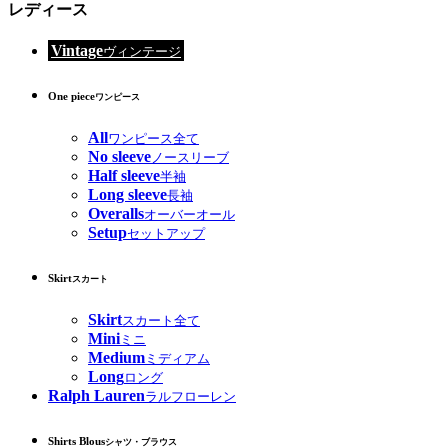
レディース
Vintage
ヴィンテージ
One piece
ワンピース
All
ワンピース全て
No sleeve
ノースリーブ
Half sleeve
半袖
Long sleeve
長袖
Overalls
オーバーオール
Setup
セットアップ
Skirt
スカート
Skirt
スカート全て
Mini
ミニ
Medium
ミディアム
Long
ロング
Ralph Lauren
ラルフローレン
Shirts Blous
シャツ・ブラウス