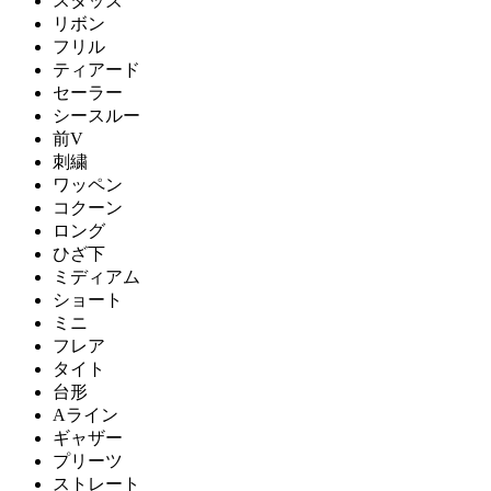
スタッズ
リボン
フリル
ティアード
セーラー
シースルー
前V
刺繍
ワッペン
コクーン
ロング
ひざ下
ミディアム
ショート
ミニ
フレア
タイト
台形
Aライン
ギャザー
プリーツ
ストレート