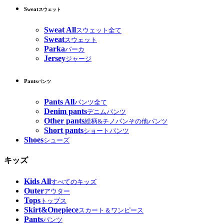
Sweat
スウェット
Sweat All
スウェット全て
Sweat
スウェット
Parka
パーカ
Jersey
ジャージ
Pants
パンツ
Pants All
パンツ全て
Denim pants
デニムパンツ
Other pants
総柄&チノパンその他パンツ
Short pants
ショートパンツ
Shoes
シューズ
キッズ
Kids All
すべてのキッズ
Outer
アウター
Tops
トップス
Skirt&Onepiece
スカート＆ワンピース
Pants
パンツ