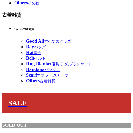
Others
その他
古着雑貨
Goods
古着雑貨
Good All
すべてのグッズ
Bag
バッグ
Hat
帽子
Belt
ベルト
Rug Blanket
寝具,ラグ,ブランケット
Bandana
バンダナ
Scarf
マフラー,スカーフ
Others
古着雑貨
SALE
SOLD OUT