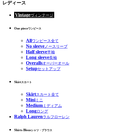
レディース
Vintage
ヴィンテージ
One piece
ワンピース
All
ワンピース全て
No sleeve
ノースリーブ
Half sleeve
半袖
Long sleeve
長袖
Overalls
オーバーオール
Setup
セットアップ
Skirt
スカート
Skirt
スカート全て
Mini
ミニ
Medium
ミディアム
Long
ロング
Ralph Lauren
ラルフローレン
Shirts Blous
シャツ・ブラウス