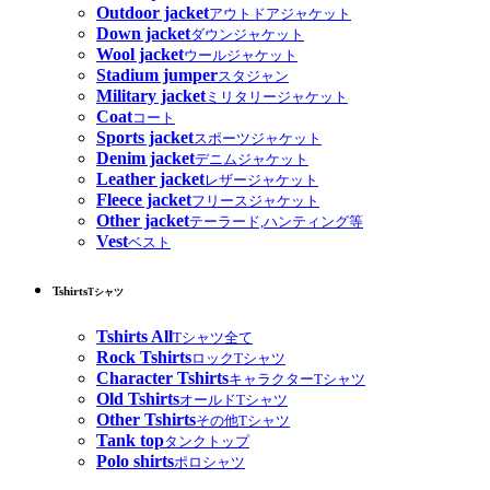
Outdoor jacket
アウトドアジャケット
Down jacket
ダウンジャケット
Wool jacket
ウールジャケット
Stadium jumper
スタジャン
Military jacket
ミリタリージャケット
Coat
コート
Sports jacket
スポーツジャケット
Denim jacket
デニムジャケット
Leather jacket
レザージャケット
Fleece jacket
フリースジャケット
Other jacket
テーラード,ハンティング等
Vest
ベスト
Tshirts
Tシャツ
Tshirts All
Tシャツ全て
Rock Tshirts
ロックTシャツ
Character Tshirts
キャラクターTシャツ
Old Tshirts
オールドTシャツ
Other Tshirts
その他Tシャツ
Tank top
タンクトップ
Polo shirts
ポロシャツ