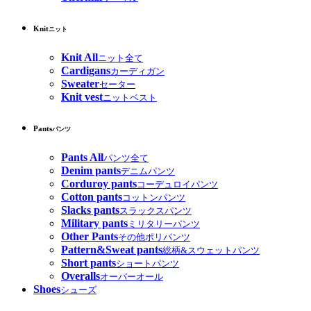
Knit
ニット
Knit All
ニット全て
Cardigans
カーディガン
Sweater
セーター
Knit vest
ニットベスト
Pants
パンツ
Pants All
パンツ全て
Denim pants
デニムパンツ
Corduroy pants
コーデュロイパンツ
Cotton pants
コットンパンツ
Slacks pants
スラックスパンツ
Military pants
ミリタリーパンツ
Other Pants
その他ポリパンツ
Pattern&Sweat pants
総柄&スウェットパンツ
Short pants
ショートパンツ
Overalls
オーバーオール
Shoes
シューズ