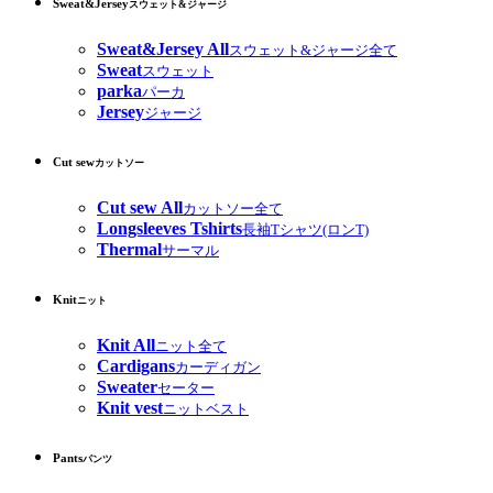
Sweat&Jersey
スウェット&ジャージ
Sweat&Jersey All
スウェット&ジャージ全て
Sweat
スウェット
parka
パーカ
Jersey
ジャージ
Cut sew
カットソー
Cut sew All
カットソー全て
Longsleeves Tshirts
長袖Tシャツ(ロンT)
Thermal
サーマル
Knit
ニット
Knit All
ニット全て
Cardigans
カーディガン
Sweater
セーター
Knit vest
ニットベスト
Pants
パンツ