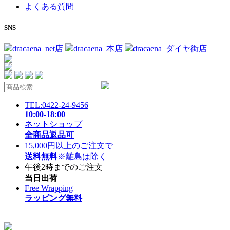
よくある質問
SNS
dracaena_net店
dracaena_本店
dracaena_ダイヤ街店
TEL:0422-24-9456
10:00-18:00
ネットショップ
全商品返品可
15,000円以上のご注文で
送料無料
※離島は除く
午後2時までのご注文
当日出荷
Free Wrapping
ラッピング無料