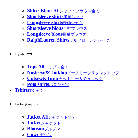
Shirts Blous All
シャツ・ブラウス全て
Shortsleeve shirts
半袖シャツ
Longsleeve shirts
長袖シャツ
Shortsleeve blous
半袖ブラウス
Longsleeve blous
長袖ブラウス
RalphLauren Shirts
ラルフローレンシャツ
Tops
トップス
Tops All
トップス全て
Nosleeve&Tanktop
ノースリーブ＆タンクトップ
Cutsew&Tunic
カットソー＆チュニック
Polo shirts
ポロシャツ
Tshirts
Tシャツ
Jacket
ジャケット
Jacket All
ジャケット全て
Jacket
ジャケット
Blouson
ブルゾン
Gown
ガウン