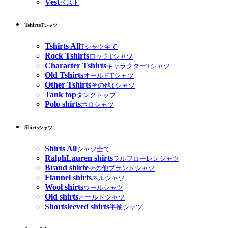
Vest
ベスト
Tshirts
Tシャツ
Tshirts All
Tシャツ全て
Rock Tshirts
ロックTシャツ
Character Tshirts
キャラクターTシャツ
Old Tshirts
オールドTシャツ
Other Tshirts
その他Tシャツ
Tank top
タンクトップ
Polo shirts
ポロシャツ
Shirts
シャツ
Shirts All
シャツ全て
RalphLauren shirts
ラルフローレンシャツ
Brand shirte
その他ブランドシャツ
Flannel shirts
ネルシャツ
Wool shirts
ウールシャツ
Old shirts
オールドシャツ
Shortsleeved shirts
半袖シャツ