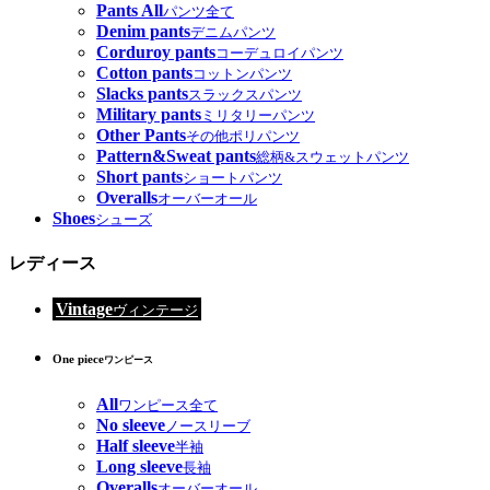
Pants All
パンツ全て
Denim pants
デニムパンツ
Corduroy pants
コーデュロイパンツ
Cotton pants
コットンパンツ
Slacks pants
スラックスパンツ
Military pants
ミリタリーパンツ
Other Pants
その他ポリパンツ
Pattern&Sweat pants
総柄&スウェットパンツ
Short pants
ショートパンツ
Overalls
オーバーオール
Shoes
シューズ
レディース
Vintage
ヴィンテージ
One piece
ワンピース
All
ワンピース全て
No sleeve
ノースリーブ
Half sleeve
半袖
Long sleeve
長袖
Overalls
オーバーオール