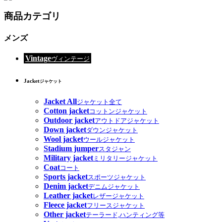
商品カテゴリ
メンズ
Vintage
ヴィンテージ
Jacket
ジャケット
Jacket All
ジャケット全て
Cotton jacket
コットンジャケット
Outdoor jacket
アウトドアジャケット
Down jacket
ダウンジャケット
Wool jacket
ウールジャケット
Stadium jumper
スタジャン
Military jacket
ミリタリージャケット
Coat
コート
Sports jacket
スポーツジャケット
Denim jacket
デニムジャケット
Leather jacket
レザージャケット
Fleece jacket
フリースジャケット
Other jacket
テーラード,ハンティング等