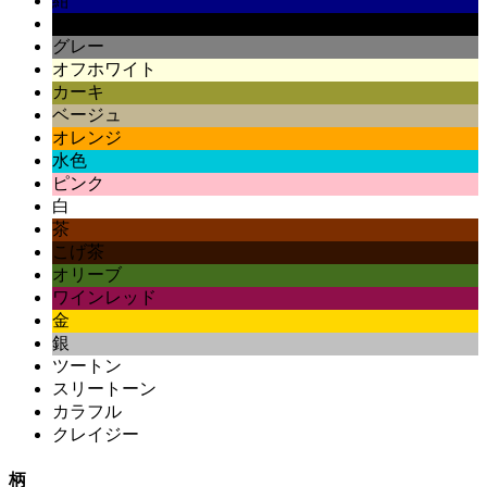
紺
黒
グレー
オフホワイト
カーキ
ベージュ
オレンジ
水色
ピンク
白
茶
こげ茶
オリーブ
ワインレッド
金
銀
ツートン
スリートーン
カラフル
クレイジー
柄