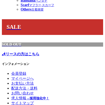
Bandana
バンダナ
Scarf
マフラー,スカーフ
Others
古着雑貨
SALE
SOLD OUT
リースの方はこちら
インフォメーション
会員登録
マイページへ
お支払い方法
配送方法・送料
お問い合わせ
求人情報
→採用強化中！
サイトマップ