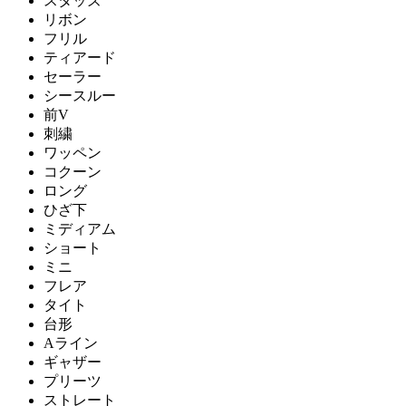
スタッズ
リボン
フリル
ティアード
セーラー
シースルー
前V
刺繍
ワッペン
コクーン
ロング
ひざ下
ミディアム
ショート
ミニ
フレア
タイト
台形
Aライン
ギャザー
プリーツ
ストレート