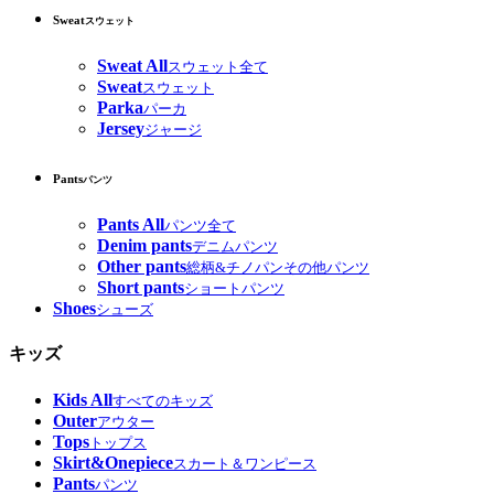
Sweat
スウェット
Sweat All
スウェット全て
Sweat
スウェット
Parka
パーカ
Jersey
ジャージ
Pants
パンツ
Pants All
パンツ全て
Denim pants
デニムパンツ
Other pants
総柄&チノパンその他パンツ
Short pants
ショートパンツ
Shoes
シューズ
キッズ
Kids All
すべてのキッズ
Outer
アウター
Tops
トップス
Skirt&Onepiece
スカート＆ワンピース
Pants
パンツ