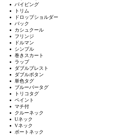
パイピング
トリム
ドロップショルダー
バック
カシュクール
フリンジ
ドルマン
シンプル
巻きスカート
ラップ
ダブルブレスト
ダブルボタン
単色タグ
ブルーバータグ
トリコタグ
ペイント
マチ付
クルーネック
Uネック
Vネック
ボートネック