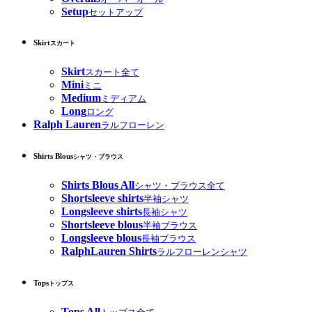
Setup
セットアップ
Skirt
スカート
Skirt
スカート全て
Mini
ミニ
Medium
ミディアム
Long
ロング
Ralph Lauren
ラルフローレン
Shirts Blous
シャツ・ブラウス
Shirts Blous All
シャツ・ブラウス全て
Shortsleeve shirts
半袖シャツ
Longsleeve shirts
長袖シャツ
Shortsleeve blous
半袖ブラウス
Longsleeve blous
長袖ブラウス
RalphLauren Shirts
ラルフローレンシャツ
Tops
トップス
Tops All