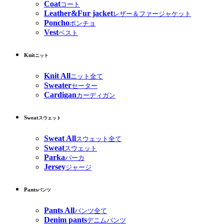
Coat
コート
Leather&Fur jacket
レザー＆ファージャケット
Poncho
ポンチョ
Vest
ベスト
Knit
ニット
Knit All
ニット全て
Sweater
セーター
Cardigan
カーディガン
Sweat
スウェット
Sweat All
スウェット全て
Sweat
スウェット
Parka
パーカ
Jersey
ジャージ
Pants
パンツ
Pants All
パンツ全て
Denim pants
デニムパンツ