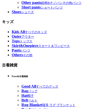
Other pants
総柄&チノパンその他パンツ
Short pants
ショートパンツ
Shoes
シューズ
キッズ
Kids All
すべてのキッズ
Outer
アウター
Tops
トップス
Skirt&Onepiece
スカート＆ワンピース
Pants
パンツ
Others
その他
古着雑貨
Goods
古着雑貨
Good All
すべてのグッズ
Bag
バッグ
Hat
帽子
Belt
ベルト
Rug Blanket
寝具,ラグ,ブランケット