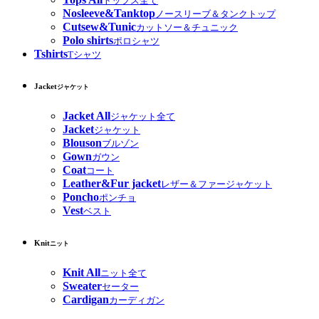
トップス全て
Nosleeve&Tanktop
ノースリーブ＆タンクトップ
Cutsew&Tunic
カットソー＆チュニック
Polo shirts
ポロシャツ
Tshirts
Tシャツ
Jacket
ジャケット
Jacket All
ジャケット全て
Jacket
ジャケット
Blouson
ブルゾン
Gown
ガウン
Coat
コート
Leather&Fur jacket
レザー＆ファージャケット
Poncho
ポンチョ
Vest
ベスト
Knit
ニット
Knit All
ニット全て
Sweater
セーター
Cardigan
カーディガン