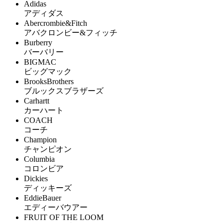
Adidas
アディダス
Abercrombie&Fitch
アバクロンビー&フィッチ
Burberry
バーバリー
BIGMAC
ビッグマック
BrooksBrothers
ブルックスブラザーズ
Carhartt
カーハート
COACH
コーチ
Champion
チャンピオン
Columbia
コロンビア
Dickies
ディッキーズ
EddieBauer
エディーバウアー
FRUIT OF THE LOOM