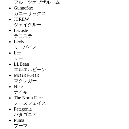
フルーツオブザルーム
GunneSax
ガニーサックス
JCREW
ジェイクルー
Lacoste
ラコステ
Levis
リーバイス
Lee
リー
LLBean
エルエルビーン
McGREGOR
マクレガー
Nike
ナイキ
The North Face
ノースフェイス
Patagonia
パタゴニア
Puma
プーマ