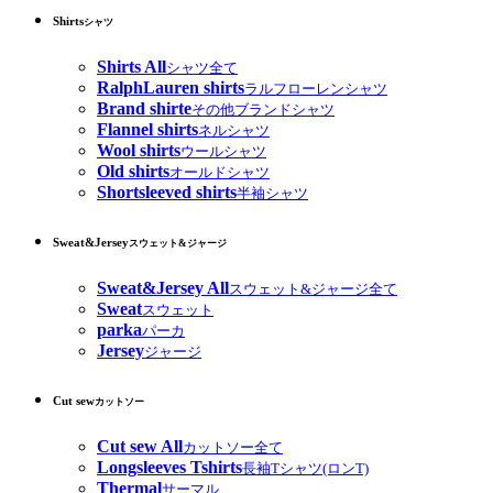
Shirts
シャツ
Shirts All
シャツ全て
RalphLauren shirts
ラルフローレンシャツ
Brand shirte
その他ブランドシャツ
Flannel shirts
ネルシャツ
Wool shirts
ウールシャツ
Old shirts
オールドシャツ
Shortsleeved shirts
半袖シャツ
Sweat&Jersey
スウェット&ジャージ
Sweat&Jersey All
スウェット&ジャージ全て
Sweat
スウェット
parka
パーカ
Jersey
ジャージ
Cut sew
カットソー
Cut sew All
カットソー全て
Longsleeves Tshirts
長袖Tシャツ(ロンT)
Thermal
サーマル