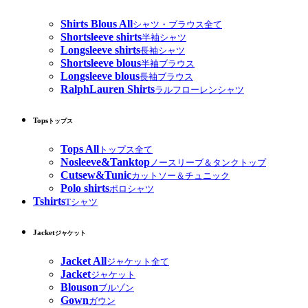
Shirts Blous All
シャツ・ブラウス全て
Shortsleeve shirts
半袖シャツ
Longsleeve shirts
長袖シャツ
Shortsleeve blous
半袖ブラウス
Longsleeve blous
長袖ブラウス
RalphLauren Shirts
ラルフローレンシャツ
Tops
トップス
Tops All
トップス全て
Nosleeve&Tanktop
ノースリーブ＆タンクトップ
Cutsew&Tunic
カットソー＆チュニック
Polo shirts
ポロシャツ
Tshirts
Tシャツ
Jacket
ジャケット
Jacket All
ジャケット全て
Jacket
ジャケット
Blouson
ブルゾン
Gown
ガウン