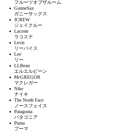
フルーツオブザルーム
GunneSax
ガニーサックス
JCREW
ジェイクルー
Lacoste
ラコステ
Levis
リーバイス
Lee
リー
LLBean
エルエルビーン
McGREGOR
マクレガー
Nike
ナイキ
The North Face
ノースフェイス
Patagonia
パタゴニア
Puma
プーマ