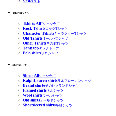
Vest
ベスト
Tshirts
Tシャツ
Tshirts All
Tシャツ全て
Rock Tshirts
ロックTシャツ
Character Tshirts
キャラクターTシャツ
Old Tshirts
オールドTシャツ
Other Tshirts
その他Tシャツ
Tank top
タンクトップ
Polo shirts
ポロシャツ
Shirts
シャツ
Shirts All
シャツ全て
RalphLauren shirts
ラルフローレンシャツ
Brand shirte
その他ブランドシャツ
Flannel shirts
ネルシャツ
Wool shirts
ウールシャツ
Old shirts
オールドシャツ
Shortsleeved shirts
半袖シャツ