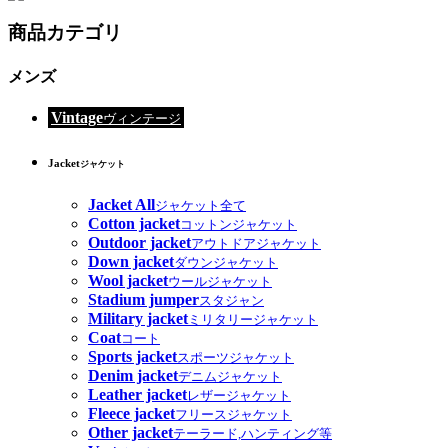
商品カテゴリ
メンズ
Vintage
ヴィンテージ
Jacket
ジャケット
Jacket All
ジャケット全て
Cotton jacket
コットンジャケット
Outdoor jacket
アウトドアジャケット
Down jacket
ダウンジャケット
Wool jacket
ウールジャケット
Stadium jumper
スタジャン
Military jacket
ミリタリージャケット
Coat
コート
Sports jacket
スポーツジャケット
Denim jacket
デニムジャケット
Leather jacket
レザージャケット
Fleece jacket
フリースジャケット
Other jacket
テーラード,ハンティング等