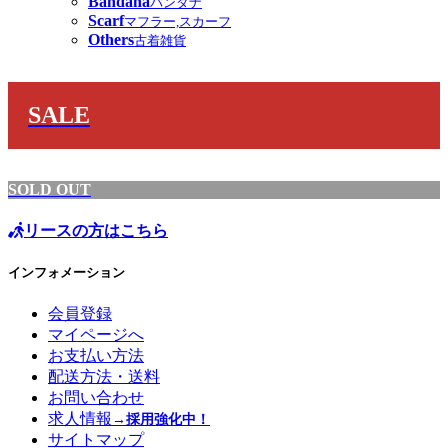
Bandana
バンダナ
Scarf
マフラー,スカーフ
Others
古着雑貨
SALE
SOLD OUT
リースの方はこちら
インフォメーション
会員登録
マイページへ
お支払い方法
配送方法・送料
お問い合わせ
求人情報
→採用強化中！
サイトマップ