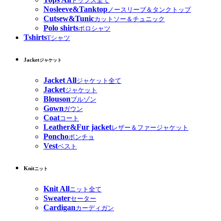
トップス全て
Nosleeve&Tanktop
ノースリーブ＆タンクトップ
Cutsew&Tunic
カットソー＆チュニック
Polo shirts
ポロシャツ
Tshirts
Tシャツ
Jacket
ジャケット
Jacket All
ジャケット全て
Jacket
ジャケット
Blouson
ブルゾン
Gown
ガウン
Coat
コート
Leather&Fur jacket
レザー＆ファージャケット
Poncho
ポンチョ
Vest
ベスト
Knit
ニット
Knit All
ニット全て
Sweater
セーター
Cardigan
カーディガン