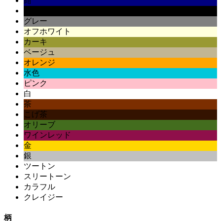
紺
黒
グレー
オフホワイト
カーキ
ベージュ
オレンジ
水色
ピンク
白
茶
こげ茶
オリーブ
ワインレッド
金
銀
ツートン
スリートーン
カラフル
クレイジー
柄