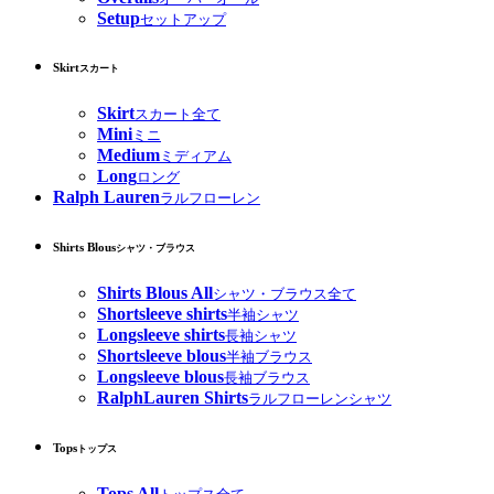
Setup
セットアップ
Skirt
スカート
Skirt
スカート全て
Mini
ミニ
Medium
ミディアム
Long
ロング
Ralph Lauren
ラルフローレン
Shirts Blous
シャツ・ブラウス
Shirts Blous All
シャツ・ブラウス全て
Shortsleeve shirts
半袖シャツ
Longsleeve shirts
長袖シャツ
Shortsleeve blous
半袖ブラウス
Longsleeve blous
長袖ブラウス
RalphLauren Shirts
ラルフローレンシャツ
Tops
トップス
Tops All