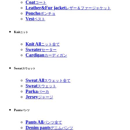
Coat
コート
Leather&Fur jacket
レザー＆ファージャケット
Poncho
ポンチョ
Vest
ベスト
Knit
ニット
Knit All
ニット全て
Sweater
セーター
Cardigan
カーディガン
Sweat
スウェット
Sweat All
スウェット全て
Sweat
スウェット
Parka
パーカ
Jersey
ジャージ
Pants
パンツ
Pants All
パンツ全て
Denim pants
デニムパンツ