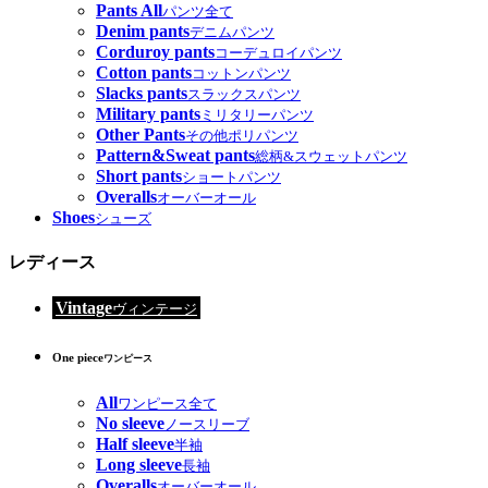
Pants All
パンツ全て
Denim pants
デニムパンツ
Corduroy pants
コーデュロイパンツ
Cotton pants
コットンパンツ
Slacks pants
スラックスパンツ
Military pants
ミリタリーパンツ
Other Pants
その他ポリパンツ
Pattern&Sweat pants
総柄&スウェットパンツ
Short pants
ショートパンツ
Overalls
オーバーオール
Shoes
シューズ
レディース
Vintage
ヴィンテージ
One piece
ワンピース
All
ワンピース全て
No sleeve
ノースリーブ
Half sleeve
半袖
Long sleeve
長袖
Overalls
オーバーオール