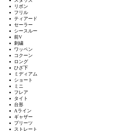
スタッズ
リボン
フリル
ティアード
セーラー
シースルー
前V
刺繍
ワッペン
コクーン
ロング
ひざ下
ミディアム
ショート
ミニ
フレア
タイト
台形
Aライン
ギャザー
プリーツ
ストレート