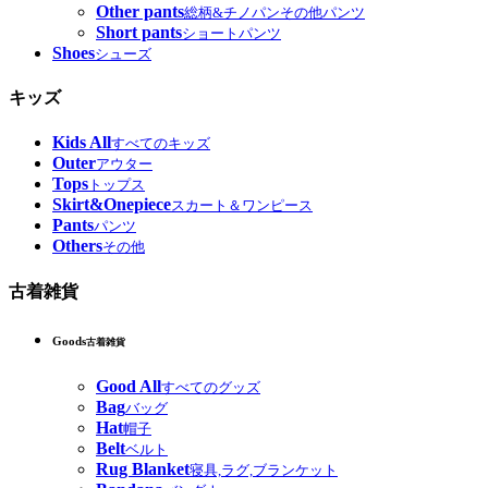
Other pants
総柄&チノパンその他パンツ
Short pants
ショートパンツ
Shoes
シューズ
キッズ
Kids All
すべてのキッズ
Outer
アウター
Tops
トップス
Skirt&Onepiece
スカート＆ワンピース
Pants
パンツ
Others
その他
古着雑貨
Goods
古着雑貨
Good All
すべてのグッズ
Bag
バッグ
Hat
帽子
Belt
ベルト
Rug Blanket
寝具,ラグ,ブランケット