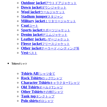
Outdoor jacket
アウトドアジャケット
Down jacket
ダウンジャケット
Wool jacket
ウールジャケット
Stadium jumper
スタジャン
Military jacket
ミリタリージャケット
Coat
コート
Sports jacket
スポーツジャケット
Denim jacket
デニムジャケット
Leather jacket
レザージャケット
Fleece jacket
フリースジャケット
Other jacket
テーラード,ハンティング等
Vest
ベスト
Tshirts
Tシャツ
Tshirts All
Tシャツ全て
Rock Tshirts
ロックTシャツ
Character Tshirts
キャラクターTシャツ
Old Tshirts
オールドTシャツ
Other Tshirts
その他Tシャツ
Tank top
タンクトップ
Polo shirts
ポロシャツ