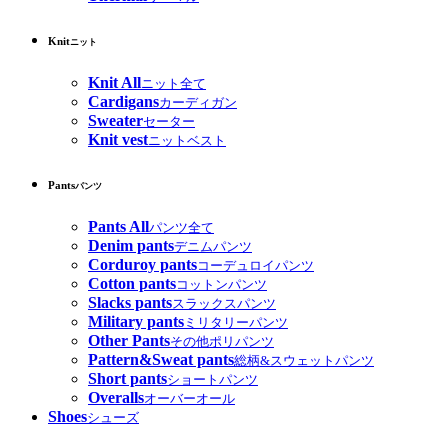
Knit
ニット
Knit All
ニット全て
Cardigans
カーディガン
Sweater
セーター
Knit vest
ニットベスト
Pants
パンツ
Pants All
パンツ全て
Denim pants
デニムパンツ
Corduroy pants
コーデュロイパンツ
Cotton pants
コットンパンツ
Slacks pants
スラックスパンツ
Military pants
ミリタリーパンツ
Other Pants
その他ポリパンツ
Pattern&Sweat pants
総柄&スウェットパンツ
Short pants
ショートパンツ
Overalls
オーバーオール
Shoes
シューズ