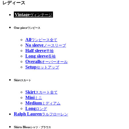
レディース
Vintage
ヴィンテージ
One piece
ワンピース
All
ワンピース全て
No sleeve
ノースリーブ
Half sleeve
半袖
Long sleeve
長袖
Overalls
オーバーオール
Setup
セットアップ
Skirt
スカート
Skirt
スカート全て
Mini
ミニ
Medium
ミディアム
Long
ロング
Ralph Lauren
ラルフローレン
Shirts Blous
シャツ・ブラウス