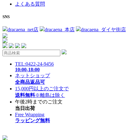
よくある質問
SNS
dracaena_net店
dracaena_本店
dracaena_ダイヤ街店
TEL:0422-24-9456
10:00-18:00
ネットショップ
全商品返品可
15,000円以上のご注文で
送料無料
※離島は除く
午後2時までのご注文
当日出荷
Free Wrapping
ラッピング無料