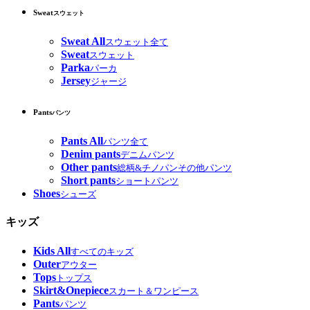
Sweat
スウェット
Sweat All
スウェット全て
Sweat
スウェット
Parka
パーカ
Jersey
ジャージ
Pants
パンツ
Pants All
パンツ全て
Denim pants
デニムパンツ
Other pants
総柄&チノパンその他パンツ
Short pants
ショートパンツ
Shoes
シューズ
キッズ
Kids All
すべてのキッズ
Outer
アウター
Tops
トップス
Skirt&Onepiece
スカート＆ワンピース
Pants
パンツ