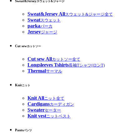
Sweat&Jersey
スウェット&ジャージ
Sweat&Jersey All
スウェット&ジャージ全て
Sweat
スウェット
parka
パーカ
Jersey
ジャージ
Cut sew
カットソー
Cut sew All
カットソー全て
Longsleeves Tshirts
長袖Tシャツ(ロンT)
Thermal
サーマル
Knit
ニット
Knit All
ニット全て
Cardigans
カーディガン
Sweater
セーター
Knit vest
ニットベスト
Pants
パンツ