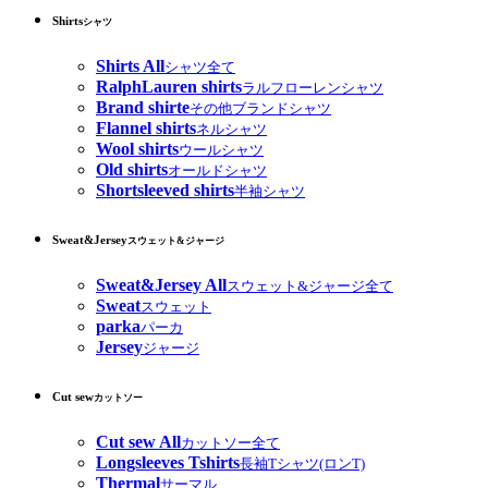
Shirts
シャツ
Shirts All
シャツ全て
RalphLauren shirts
ラルフローレンシャツ
Brand shirte
その他ブランドシャツ
Flannel shirts
ネルシャツ
Wool shirts
ウールシャツ
Old shirts
オールドシャツ
Shortsleeved shirts
半袖シャツ
Sweat&Jersey
スウェット&ジャージ
Sweat&Jersey All
スウェット&ジャージ全て
Sweat
スウェット
parka
パーカ
Jersey
ジャージ
Cut sew
カットソー
Cut sew All
カットソー全て
Longsleeves Tshirts
長袖Tシャツ(ロンT)
Thermal
サーマル