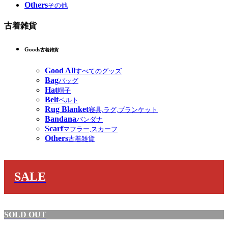
Others
その他
古着雑貨
Goods
古着雑貨
Good All
すべてのグッズ
Bag
バッグ
Hat
帽子
Belt
ベルト
Rug Blanket
寝具,ラグ,ブランケット
Bandana
バンダナ
Scarf
マフラー,スカーフ
Others
古着雑貨
SALE
SOLD OUT