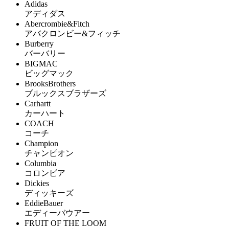
Adidas
アディダス
Abercrombie&Fitch
アバクロンビー&フィッチ
Burberry
バーバリー
BIGMAC
ビッグマック
BrooksBrothers
ブルックスブラザーズ
Carhartt
カーハート
COACH
コーチ
Champion
チャンピオン
Columbia
コロンビア
Dickies
ディッキーズ
EddieBauer
エディーバウアー
FRUIT OF THE LOOM