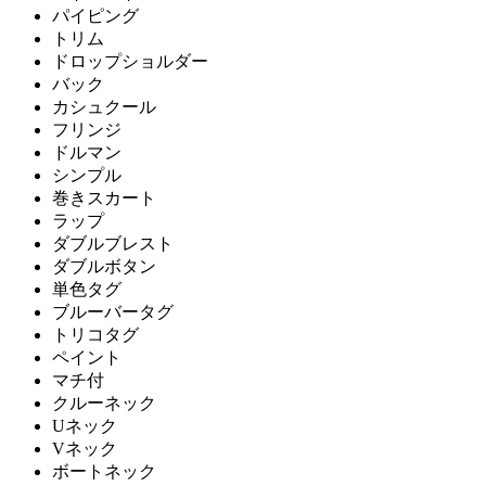
パイピング
トリム
ドロップショルダー
バック
カシュクール
フリンジ
ドルマン
シンプル
巻きスカート
ラップ
ダブルブレスト
ダブルボタン
単色タグ
ブルーバータグ
トリコタグ
ペイント
マチ付
クルーネック
Uネック
Vネック
ボートネック