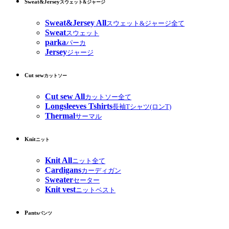
Sweat&Jersey
スウェット&ジャージ
Sweat&Jersey All
スウェット&ジャージ全て
Sweat
スウェット
parka
パーカ
Jersey
ジャージ
Cut sew
カットソー
Cut sew All
カットソー全て
Longsleeves Tshirts
長袖Tシャツ(ロンT)
Thermal
サーマル
Knit
ニット
Knit All
ニット全て
Cardigans
カーディガン
Sweater
セーター
Knit vest
ニットベスト
Pants
パンツ