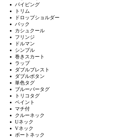
パイピング
トリム
ドロップショルダー
バック
カシュクール
フリンジ
ドルマン
シンプル
巻きスカート
ラップ
ダブルブレスト
ダブルボタン
単色タグ
ブルーバータグ
トリコタグ
ペイント
マチ付
クルーネック
Uネック
Vネック
ボートネック