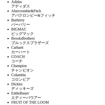
Adidas
アディダス
Abercrombie&Fitch
アバクロンビー&フィッチ
Burberry
バーバリー
BIGMAC
ビッグマック
BrooksBrothers
ブルックスブラザーズ
Carhartt
カーハート
COACH
コーチ
Champion
チャンピオン
Columbia
コロンビア
Dickies
ディッキーズ
EddieBauer
エディーバウアー
FRUIT OF THE LOOM