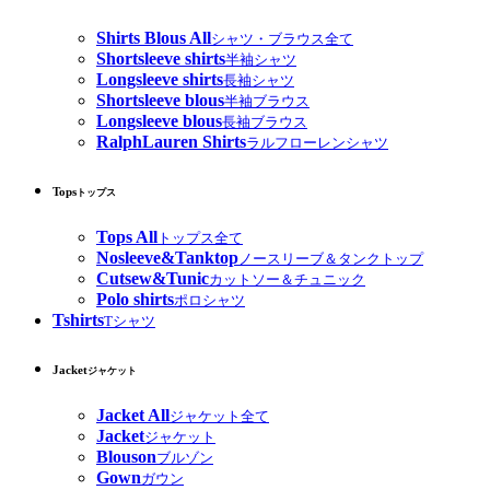
Shirts Blous All
シャツ・ブラウス全て
Shortsleeve shirts
半袖シャツ
Longsleeve shirts
長袖シャツ
Shortsleeve blous
半袖ブラウス
Longsleeve blous
長袖ブラウス
RalphLauren Shirts
ラルフローレンシャツ
Tops
トップス
Tops All
トップス全て
Nosleeve&Tanktop
ノースリーブ＆タンクトップ
Cutsew&Tunic
カットソー＆チュニック
Polo shirts
ポロシャツ
Tshirts
Tシャツ
Jacket
ジャケット
Jacket All
ジャケット全て
Jacket
ジャケット
Blouson
ブルゾン
Gown
ガウン