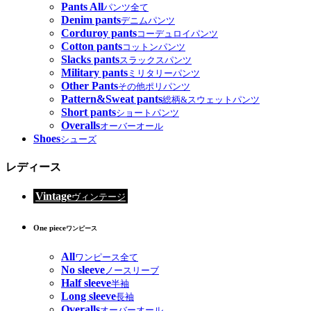
Pants All
パンツ全て
Denim pants
デニムパンツ
Corduroy pants
コーデュロイパンツ
Cotton pants
コットンパンツ
Slacks pants
スラックスパンツ
Military pants
ミリタリーパンツ
Other Pants
その他ポリパンツ
Pattern&Sweat pants
総柄&スウェットパンツ
Short pants
ショートパンツ
Overalls
オーバーオール
Shoes
シューズ
レディース
Vintage
ヴィンテージ
One piece
ワンピース
All
ワンピース全て
No sleeve
ノースリーブ
Half sleeve
半袖
Long sleeve
長袖
Overalls
オーバーオール