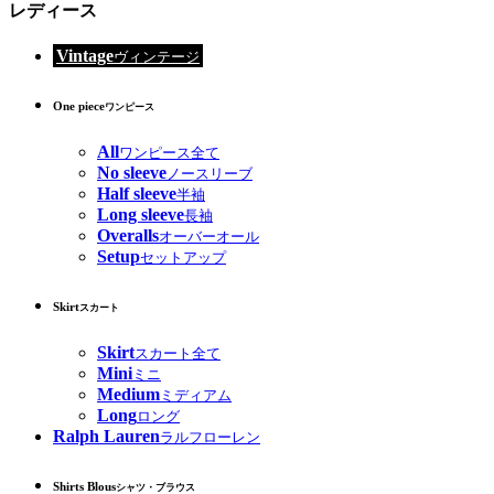
レディース
Vintage
ヴィンテージ
One piece
ワンピース
All
ワンピース全て
No sleeve
ノースリーブ
Half sleeve
半袖
Long sleeve
長袖
Overalls
オーバーオール
Setup
セットアップ
Skirt
スカート
Skirt
スカート全て
Mini
ミニ
Medium
ミディアム
Long
ロング
Ralph Lauren
ラルフローレン
Shirts Blous
シャツ・ブラウス