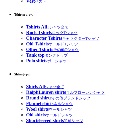
Vest
ベスト
Tshirts
Tシャツ
Tshirts All
Tシャツ全て
Rock Tshirts
ロックTシャツ
Character Tshirts
キャラクターTシャツ
Old Tshirts
オールドTシャツ
Other Tshirts
その他Tシャツ
Tank top
タンクトップ
Polo shirts
ポロシャツ
Shirts
シャツ
Shirts All
シャツ全て
RalphLauren shirts
ラルフローレンシャツ
Brand shirte
その他ブランドシャツ
Flannel shirts
ネルシャツ
Wool shirts
ウールシャツ
Old shirts
オールドシャツ
Shortsleeved shirts
半袖シャツ