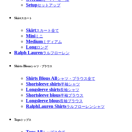
Setup
セットアップ
Skirt
スカート
Skirt
スカート全て
Mini
ミニ
Medium
ミディアム
Long
ロング
Ralph Lauren
ラルフローレン
Shirts Blous
シャツ・ブラウス
Shirts Blous All
シャツ・ブラウス全て
Shortsleeve shirts
半袖シャツ
Longsleeve shirts
長袖シャツ
Shortsleeve blous
半袖ブラウス
Longsleeve blous
長袖ブラウス
RalphLauren Shirts
ラルフローレンシャツ
Tops
トップス
Tops All