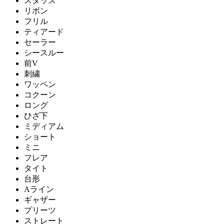
スタッズ
リボン
フリル
ティアード
セーラー
シースルー
前V
刺繍
ワッペン
コクーン
ロング
ひざ下
ミディアム
ショート
ミニ
フレア
タイト
台形
Aライン
ギャザー
プリーツ
ストレート