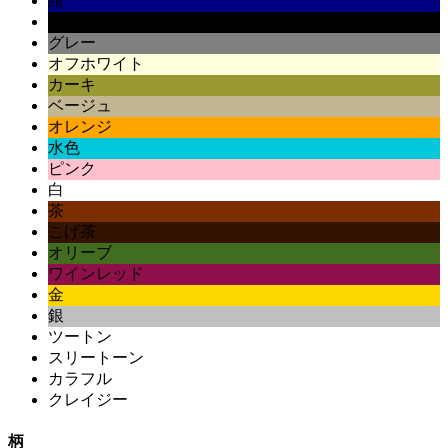
紺
黒
グレー
オフホワイト
カーキ
ベージュ
オレンジ
水色
ピンク
白
茶
こげ茶
オリーブ
ワインレッド
金
銀
ツートン
スリートーン
カラフル
クレイジー
柄