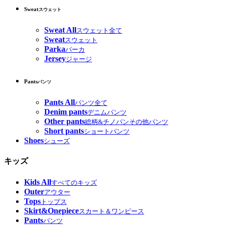
Sweat
スウェット
Sweat All
スウェット全て
Sweat
スウェット
Parka
パーカ
Jersey
ジャージ
Pants
パンツ
Pants All
パンツ全て
Denim pants
デニムパンツ
Other pants
総柄&チノパンその他パンツ
Short pants
ショートパンツ
Shoes
シューズ
キッズ
Kids All
すべてのキッズ
Outer
アウター
Tops
トップス
Skirt&Onepiece
スカート＆ワンピース
Pants
パンツ