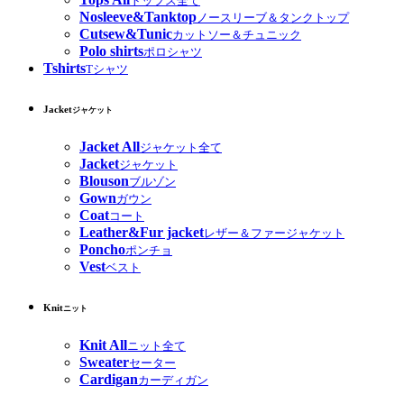
トップス全て
Nosleeve&Tanktop
ノースリーブ＆タンクトップ
Cutsew&Tunic
カットソー＆チュニック
Polo shirts
ポロシャツ
Tshirts
Tシャツ
Jacket
ジャケット
Jacket All
ジャケット全て
Jacket
ジャケット
Blouson
ブルゾン
Gown
ガウン
Coat
コート
Leather&Fur jacket
レザー＆ファージャケット
Poncho
ポンチョ
Vest
ベスト
Knit
ニット
Knit All
ニット全て
Sweater
セーター
Cardigan
カーディガン