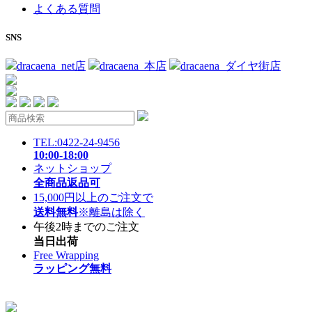
よくある質問
SNS
dracaena_net店
dracaena_本店
dracaena_ダイヤ街店
TEL:0422-24-9456
10:00-18:00
ネットショップ
全商品返品可
15,000円以上のご注文で
送料無料
※離島は除く
午後2時までのご注文
当日出荷
Free Wrapping
ラッピング無料