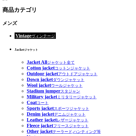
商品カテゴリ
メンズ
Vintage
ヴィンテージ
Jacket
ジャケット
Jacket All
ジャケット全て
Cotton jacket
コットンジャケット
Outdoor jacket
アウトドアジャケット
Down jacket
ダウンジャケット
Wool jacket
ウールジャケット
Stadium jumper
スタジャン
Military jacket
ミリタリージャケット
Coat
コート
Sports jacket
スポーツジャケット
Denim jacket
デニムジャケット
Leather jacket
レザージャケット
Fleece jacket
フリースジャケット
Other jacket
テーラード,ハンティング等