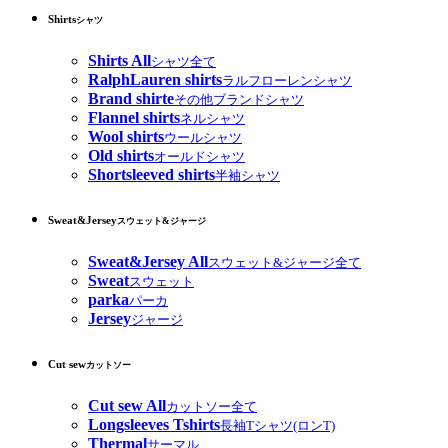
Shirts
シャツ
Shirts All
シャツ全て
RalphLauren shirts
ラルフローレンシャツ
Brand shirte
その他ブランドシャツ
Flannel shirts
ネルシャツ
Wool shirts
ウールシャツ
Old shirts
オールドシャツ
Shortsleeved shirts
半袖シャツ
Sweat&Jersey
スウェット&ジャージ
Sweat&Jersey All
スウェット&ジャージ全て
Sweat
スウェット
parka
パーカ
Jersey
ジャージ
Cut sew
カットソー
Cut sew All
カットソー全て
Longsleeves Tshirts
長袖Tシャツ(ロンT)
Thermal
サーマル