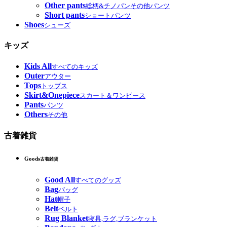
Other pants
総柄&チノパンその他パンツ
Short pants
ショートパンツ
Shoes
シューズ
キッズ
Kids All
すべてのキッズ
Outer
アウター
Tops
トップス
Skirt&Onepiece
スカート＆ワンピース
Pants
パンツ
Others
その他
古着雑貨
Goods
古着雑貨
Good All
すべてのグッズ
Bag
バッグ
Hat
帽子
Belt
ベルト
Rug Blanket
寝具,ラグ,ブランケット