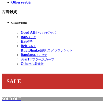
Others
その他
古着雑貨
Goods
古着雑貨
Good All
すべてのグッズ
Bag
バッグ
Hat
帽子
Belt
ベルト
Rug Blanket
寝具,ラグ,ブランケット
Bandana
バンダナ
Scarf
マフラー,スカーフ
Others
古着雑貨
SALE
SOLD OUT