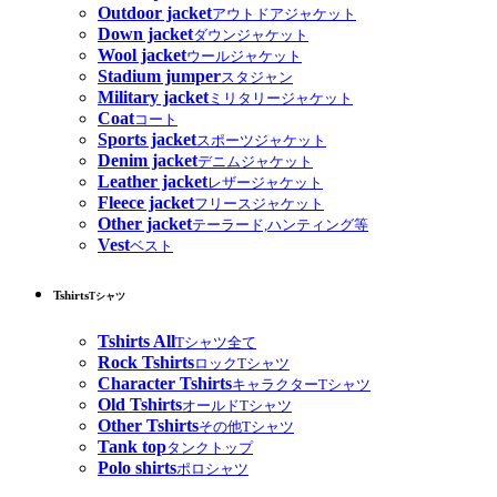
Outdoor jacket
アウトドアジャケット
Down jacket
ダウンジャケット
Wool jacket
ウールジャケット
Stadium jumper
スタジャン
Military jacket
ミリタリージャケット
Coat
コート
Sports jacket
スポーツジャケット
Denim jacket
デニムジャケット
Leather jacket
レザージャケット
Fleece jacket
フリースジャケット
Other jacket
テーラード,ハンティング等
Vest
ベスト
Tshirts
Tシャツ
Tshirts All
Tシャツ全て
Rock Tshirts
ロックTシャツ
Character Tshirts
キャラクターTシャツ
Old Tshirts
オールドTシャツ
Other Tshirts
その他Tシャツ
Tank top
タンクトップ
Polo shirts
ポロシャツ