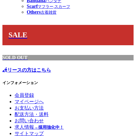
Bandana
バンダナ
Scarf
マフラー,スカーフ
Others
古着雑貨
SALE
SOLD OUT
リースの方はこちら
インフォメーション
会員登録
マイページへ
お支払い方法
配送方法・送料
お問い合わせ
求人情報
→採用強化中！
サイトマップ