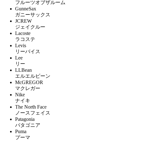
フルーツオブザルーム
GunneSax
ガニーサックス
JCREW
ジェイクルー
Lacoste
ラコステ
Levis
リーバイス
Lee
リー
LLBean
エルエルビーン
McGREGOR
マクレガー
Nike
ナイキ
The North Face
ノースフェイス
Patagonia
パタゴニア
Puma
プーマ