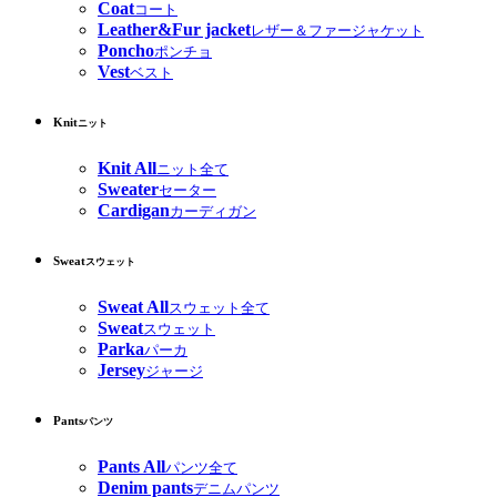
Coat
コート
Leather&Fur jacket
レザー＆ファージャケット
Poncho
ポンチョ
Vest
ベスト
Knit
ニット
Knit All
ニット全て
Sweater
セーター
Cardigan
カーディガン
Sweat
スウェット
Sweat All
スウェット全て
Sweat
スウェット
Parka
パーカ
Jersey
ジャージ
Pants
パンツ
Pants All
パンツ全て
Denim pants
デニムパンツ