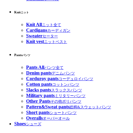
Knit
ニット
Knit All
ニット全て
Cardigans
カーディガン
Sweater
セーター
Knit vest
ニットベスト
Pants
パンツ
Pants All
パンツ全て
Denim pants
デニムパンツ
Corduroy pants
コーデュロイパンツ
Cotton pants
コットンパンツ
Slacks pants
スラックスパンツ
Military pants
ミリタリーパンツ
Other Pants
その他ポリパンツ
Pattern&Sweat pants
総柄&スウェットパンツ
Short pants
ショートパンツ
Overalls
オーバーオール
Shoes
シューズ