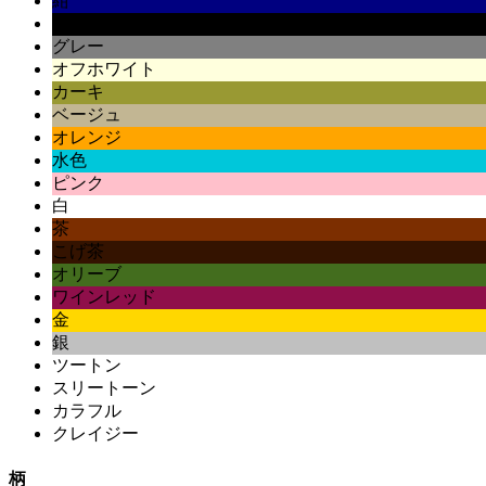
紺
黒
グレー
オフホワイト
カーキ
ベージュ
オレンジ
水色
ピンク
白
茶
こげ茶
オリーブ
ワインレッド
金
銀
ツートン
スリートーン
カラフル
クレイジー
柄