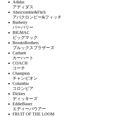
Adidas
アディダス
Abercrombie&Fitch
アバクロンビー&フィッチ
Burberry
バーバリー
BIGMAC
ビッグマック
BrooksBrothers
ブルックスブラザーズ
Carhartt
カーハート
COACH
コーチ
Champion
チャンピオン
Columbia
コロンビア
Dickies
ディッキーズ
EddieBauer
エディーバウアー
FRUIT OF THE LOOM