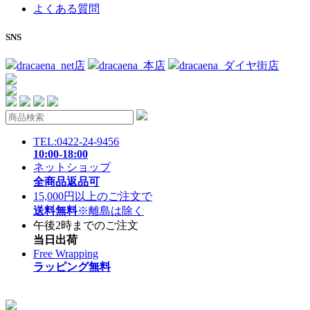
よくある質問
SNS
dracaena_net店
dracaena_本店
dracaena_ダイヤ街店
TEL:0422-24-9456
10:00-18:00
ネットショップ
全商品返品可
15,000円以上のご注文で
送料無料
※離島は除く
午後2時までのご注文
当日出荷
Free Wrapping
ラッピング無料