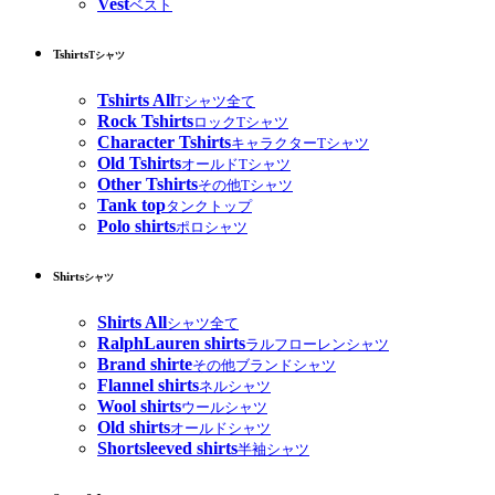
Vest
ベスト
Tshirts
Tシャツ
Tshirts All
Tシャツ全て
Rock Tshirts
ロックTシャツ
Character Tshirts
キャラクターTシャツ
Old Tshirts
オールドTシャツ
Other Tshirts
その他Tシャツ
Tank top
タンクトップ
Polo shirts
ポロシャツ
Shirts
シャツ
Shirts All
シャツ全て
RalphLauren shirts
ラルフローレンシャツ
Brand shirte
その他ブランドシャツ
Flannel shirts
ネルシャツ
Wool shirts
ウールシャツ
Old shirts
オールドシャツ
Shortsleeved shirts
半袖シャツ