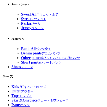
Sweat
スウェット
Sweat All
スウェット全て
Sweat
スウェット
Parka
パーカ
Jersey
ジャージ
Pants
パンツ
Pants All
パンツ全て
Denim pants
デニムパンツ
Other pants
総柄&チノパンその他パンツ
Short pants
ショートパンツ
Shoes
シューズ
キッズ
Kids All
すべてのキッズ
Outer
アウター
Tops
トップス
Skirt&Onepiece
スカート＆ワンピース
Pants
パンツ