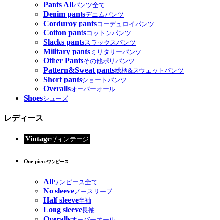
Pants All
パンツ全て
Denim pants
デニムパンツ
Corduroy pants
コーデュロイパンツ
Cotton pants
コットンパンツ
Slacks pants
スラックスパンツ
Military pants
ミリタリーパンツ
Other Pants
その他ポリパンツ
Pattern&Sweat pants
総柄&スウェットパンツ
Short pants
ショートパンツ
Overalls
オーバーオール
Shoes
シューズ
レディース
Vintage
ヴィンテージ
One piece
ワンピース
All
ワンピース全て
No sleeve
ノースリーブ
Half sleeve
半袖
Long sleeve
長袖
Overalls
オーバーオール