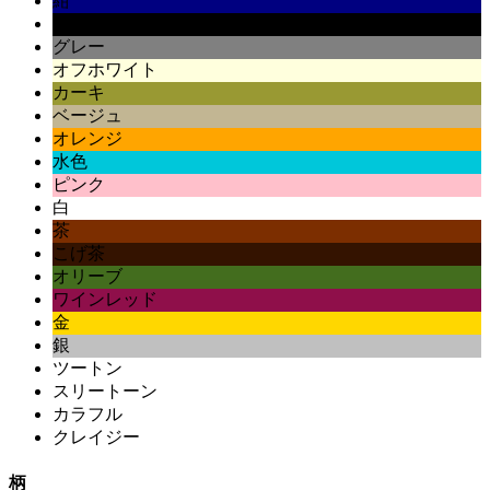
紺
黒
グレー
オフホワイト
カーキ
ベージュ
オレンジ
水色
ピンク
白
茶
こげ茶
オリーブ
ワインレッド
金
銀
ツートン
スリートーン
カラフル
クレイジー
柄