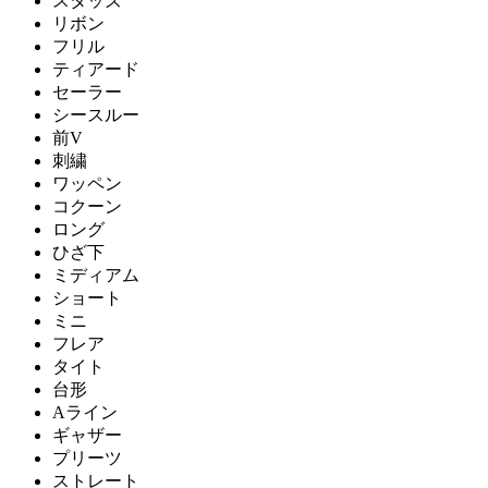
スタッズ
リボン
フリル
ティアード
セーラー
シースルー
前V
刺繍
ワッペン
コクーン
ロング
ひざ下
ミディアム
ショート
ミニ
フレア
タイト
台形
Aライン
ギャザー
プリーツ
ストレート