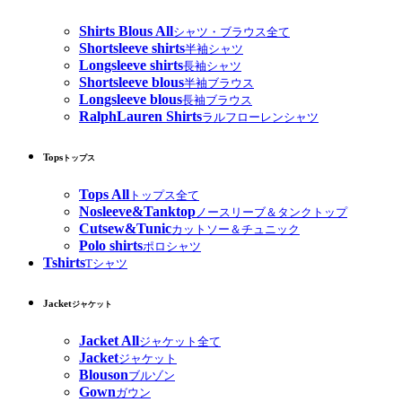
Shirts Blous All
シャツ・ブラウス全て
Shortsleeve shirts
半袖シャツ
Longsleeve shirts
長袖シャツ
Shortsleeve blous
半袖ブラウス
Longsleeve blous
長袖ブラウス
RalphLauren Shirts
ラルフローレンシャツ
Tops
トップス
Tops All
トップス全て
Nosleeve&Tanktop
ノースリーブ＆タンクトップ
Cutsew&Tunic
カットソー＆チュニック
Polo shirts
ポロシャツ
Tshirts
Tシャツ
Jacket
ジャケット
Jacket All
ジャケット全て
Jacket
ジャケット
Blouson
ブルゾン
Gown
ガウン