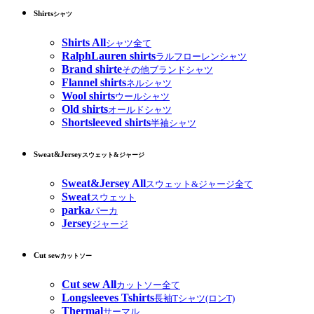
Shirts
シャツ
Shirts All
シャツ全て
RalphLauren shirts
ラルフローレンシャツ
Brand shirte
その他ブランドシャツ
Flannel shirts
ネルシャツ
Wool shirts
ウールシャツ
Old shirts
オールドシャツ
Shortsleeved shirts
半袖シャツ
Sweat&Jersey
スウェット&ジャージ
Sweat&Jersey All
スウェット&ジャージ全て
Sweat
スウェット
parka
パーカ
Jersey
ジャージ
Cut sew
カットソー
Cut sew All
カットソー全て
Longsleeves Tshirts
長袖Tシャツ(ロンT)
Thermal
サーマル