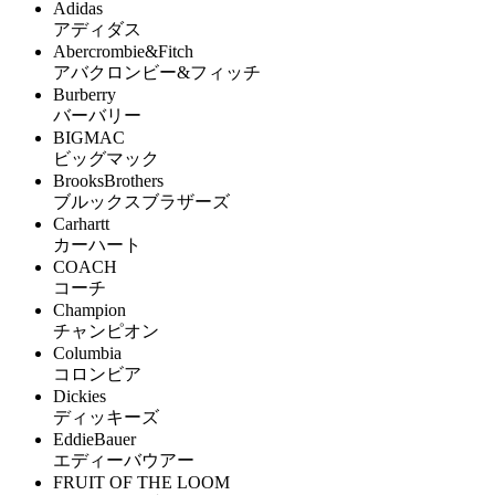
Adidas
アディダス
Abercrombie&Fitch
アバクロンビー&フィッチ
Burberry
バーバリー
BIGMAC
ビッグマック
BrooksBrothers
ブルックスブラザーズ
Carhartt
カーハート
COACH
コーチ
Champion
チャンピオン
Columbia
コロンビア
Dickies
ディッキーズ
EddieBauer
エディーバウアー
FRUIT OF THE LOOM