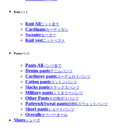
Knit
ニット
Knit All
ニット全て
Cardigans
カーディガン
Sweater
セーター
Knit vest
ニットベスト
Pants
パンツ
Pants All
パンツ全て
Denim pants
デニムパンツ
Corduroy pants
コーデュロイパンツ
Cotton pants
コットンパンツ
Slacks pants
スラックスパンツ
Military pants
ミリタリーパンツ
Other Pants
その他ポリパンツ
Pattern&Sweat pants
総柄&スウェットパンツ
Short pants
ショートパンツ
Overalls
オーバーオール
Shoes
シューズ