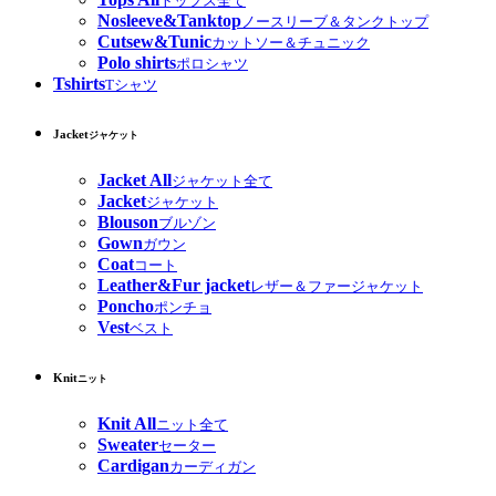
トップス全て
Nosleeve&Tanktop
ノースリーブ＆タンクトップ
Cutsew&Tunic
カットソー＆チュニック
Polo shirts
ポロシャツ
Tshirts
Tシャツ
Jacket
ジャケット
Jacket All
ジャケット全て
Jacket
ジャケット
Blouson
ブルゾン
Gown
ガウン
Coat
コート
Leather&Fur jacket
レザー＆ファージャケット
Poncho
ポンチョ
Vest
ベスト
Knit
ニット
Knit All
ニット全て
Sweater
セーター
Cardigan
カーディガン