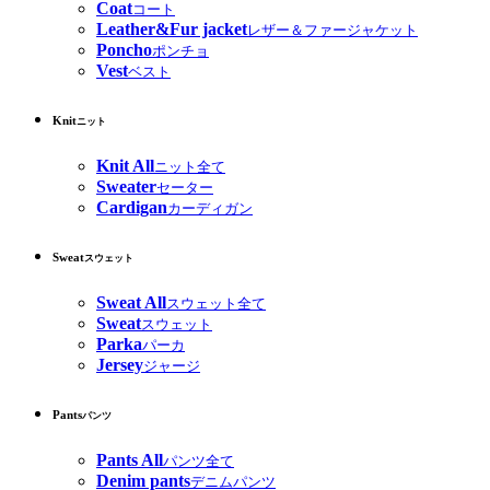
Coat
コート
Leather&Fur jacket
レザー＆ファージャケット
Poncho
ポンチョ
Vest
ベスト
Knit
ニット
Knit All
ニット全て
Sweater
セーター
Cardigan
カーディガン
Sweat
スウェット
Sweat All
スウェット全て
Sweat
スウェット
Parka
パーカ
Jersey
ジャージ
Pants
パンツ
Pants All
パンツ全て
Denim pants
デニムパンツ