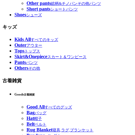
Other pants
総柄&チノパンその他パンツ
Short pants
ショートパンツ
Shoes
シューズ
キッズ
Kids All
すべてのキッズ
Outer
アウター
Tops
トップス
Skirt&Onepiece
スカート＆ワンピース
Pants
パンツ
Others
その他
古着雑貨
Goods
古着雑貨
Good All
すべてのグッズ
Bag
バッグ
Hat
帽子
Belt
ベルト
Rug Blanket
寝具,ラグ,ブランケット