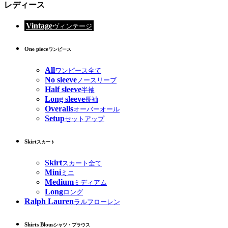
レディース
Vintage
ヴィンテージ
One piece
ワンピース
All
ワンピース全て
No sleeve
ノースリーブ
Half sleeve
半袖
Long sleeve
長袖
Overalls
オーバーオール
Setup
セットアップ
Skirt
スカート
Skirt
スカート全て
Mini
ミニ
Medium
ミディアム
Long
ロング
Ralph Lauren
ラルフローレン
Shirts Blous
シャツ・ブラウス