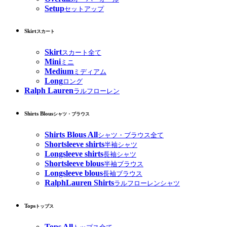
Setup
セットアップ
Skirt
スカート
Skirt
スカート全て
Mini
ミニ
Medium
ミディアム
Long
ロング
Ralph Lauren
ラルフローレン
Shirts Blous
シャツ・ブラウス
Shirts Blous All
シャツ・ブラウス全て
Shortsleeve shirts
半袖シャツ
Longsleeve shirts
長袖シャツ
Shortsleeve blous
半袖ブラウス
Longsleeve blous
長袖ブラウス
RalphLauren Shirts
ラルフローレンシャツ
Tops
トップス
Tops All