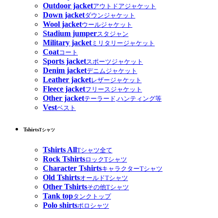
Outdoor jacket
アウトドアジャケット
Down jacket
ダウンジャケット
Wool jacket
ウールジャケット
Stadium jumper
スタジャン
Military jacket
ミリタリージャケット
Coat
コート
Sports jacket
スポーツジャケット
Denim jacket
デニムジャケット
Leather jacket
レザージャケット
Fleece jacket
フリースジャケット
Other jacket
テーラード,ハンティング等
Vest
ベスト
Tshirts
Tシャツ
Tshirts All
Tシャツ全て
Rock Tshirts
ロックTシャツ
Character Tshirts
キャラクターTシャツ
Old Tshirts
オールドTシャツ
Other Tshirts
その他Tシャツ
Tank top
タンクトップ
Polo shirts
ポロシャツ