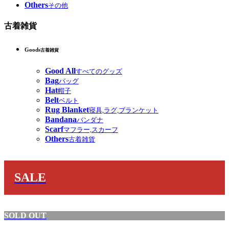
Others
その他
古着雑貨
Goods
古着雑貨
Good All
すべてのグッズ
Bag
バッグ
Hat
帽子
Belt
ベルト
Rug Blanket
寝具,ラグ,ブランケット
Bandana
バンダナ
Scarf
マフラー,スカーフ
Others
古着雑貨
SALE
SOLD OUT