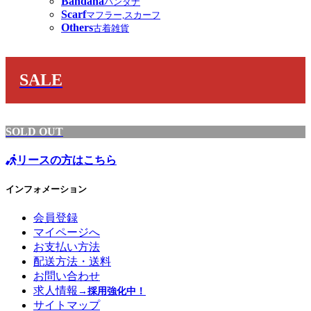
Bandana
バンダナ
Scarf
マフラー,スカーフ
Others
古着雑貨
SALE
SOLD OUT
リースの方はこちら
インフォメーション
会員登録
マイページへ
お支払い方法
配送方法・送料
お問い合わせ
求人情報
→採用強化中！
サイトマップ