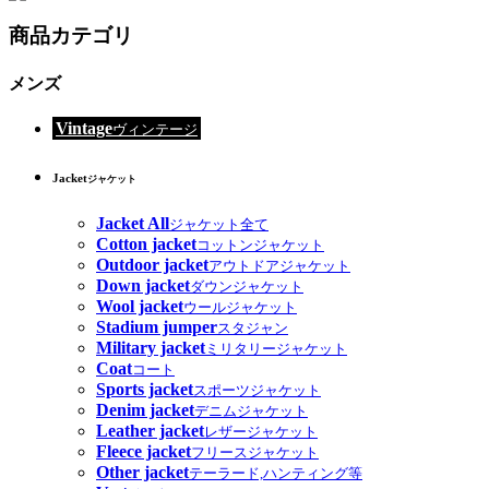
商品カテゴリ
メンズ
Vintage
ヴィンテージ
Jacket
ジャケット
Jacket All
ジャケット全て
Cotton jacket
コットンジャケット
Outdoor jacket
アウトドアジャケット
Down jacket
ダウンジャケット
Wool jacket
ウールジャケット
Stadium jumper
スタジャン
Military jacket
ミリタリージャケット
Coat
コート
Sports jacket
スポーツジャケット
Denim jacket
デニムジャケット
Leather jacket
レザージャケット
Fleece jacket
フリースジャケット
Other jacket
テーラード,ハンティング等