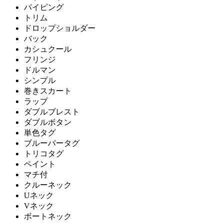
パイピング
トリム
ドロップショルダー
バック
カシュクール
フリンジ
ドルマン
シンプル
巻きスカート
ラップ
ダブルブレスト
ダブルボタン
単色タグ
ブルーバータグ
トリコタグ
ペイント
マチ付
クルーネック
Uネック
Vネック
ボートネック