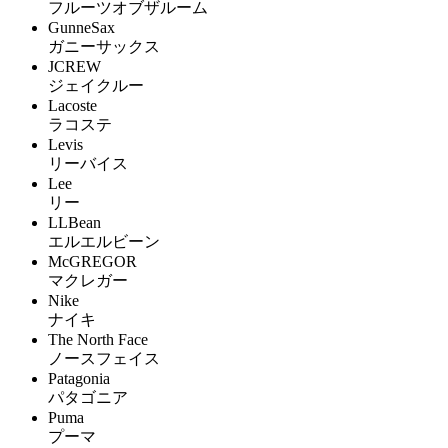
フルーツオブザルーム
GunneSax
ガニーサックス
JCREW
ジェイクルー
Lacoste
ラコステ
Levis
リーバイス
Lee
リー
LLBean
エルエルビーン
McGREGOR
マクレガー
Nike
ナイキ
The North Face
ノースフェイス
Patagonia
パタゴニア
Puma
プーマ