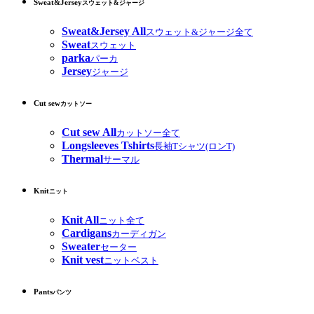
Sweat&Jersey
スウェット&ジャージ
Sweat&Jersey All
スウェット&ジャージ全て
Sweat
スウェット
parka
パーカ
Jersey
ジャージ
Cut sew
カットソー
Cut sew All
カットソー全て
Longsleeves Tshirts
長袖Tシャツ(ロンT)
Thermal
サーマル
Knit
ニット
Knit All
ニット全て
Cardigans
カーディガン
Sweater
セーター
Knit vest
ニットベスト
Pants
パンツ